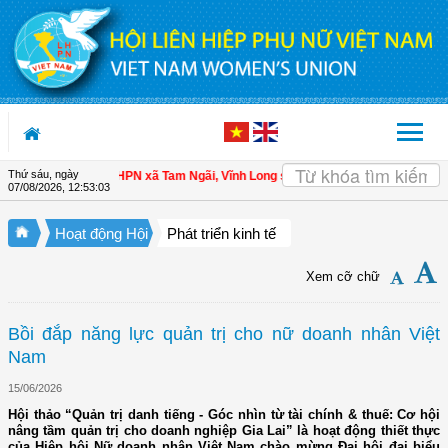
Truy cập nội dung luôn
Thứ sáu, ngày
i viên
| Hội LHPN xã Tam Ngãi, Vĩnh Long sơ kết công tác Hội và phong trào p
07/08/2026
,
12:53:04
Hoạt động Hội
Phát triển kinh tế
Xem cỡ chữ
Bồi đắp năng lực quản trị cho nữ doanh nhân Việt
Nam
15/06/2026
Hội thảo “Quản trị danh tiếng - Góc nhìn từ tài chính & thuế: Cơ hội
nâng tầm quản trị cho doanh nghiệp Gia Lai” là hoạt động thiết thực
của Hiệp hội Nữ doanh nhân Việt Nam chào mừng Đại hội đại biểu