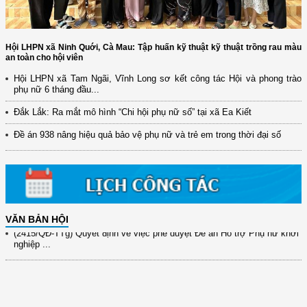
Hội LHPN xã Ninh Quới, Cà Mau: Tập huấn kỹ thuật kỹ thuật trồng rau màu
an toàn cho hội viên
Hội LHPN xã Tam Ngãi, Vĩnh Long sơ kết công tác Hội và phong trào
(12/TB-HĐKH) V/v đăng ký, đề xuất nhiệm vụ Khoa học, công nghệ và
phụ nữ 6 tháng đầu...
đổi mới ...
Đắk Lắk: Ra mắt mô hình “Chi hội phụ nữ số” tại xã Ea Kiết
(898/KH/ĐCT) Kế hoạch thực hiện Quyết định số 2415/QĐ-TTg ngày
31/10/2025 ...
Đề án 938 nâng hiệu quả bảo vệ phụ nữ và trẻ em trong thời đại số
(417/QĐ-BNNMT) Quyết định phê duyệt Chương trình mục tiêu quốc gia
xây dựng ...
(891/KH-ĐCT) Kế hoạch thực hiện Nghị quyết số 72-NQ/TW ngày
9/9/2025 của Bộ ...
VĂN BẢN HỘI
(2415/QĐ-TTg) Quyết định về việc phê duyệt Đề án Hỗ trợ Phụ nữ khởi
nghiệp ...