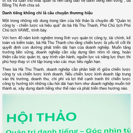
trị tốt và tuân thủ nhất quán là nền tảng bảo vệ danh tiếng bền vững", bà
Đồng Thị Ánh chia sẻ.
Danh tiếng không chỉ là câu chuyện thương hiệu
Một trong những nội dung trọng tâm của hội thảo là chuyên đề "Quản trị
công ty - chiến lược và hiệu quả" do bà Hà Thu Thanh, Phó Chủ tịch Phó
Chủ tịch VAWE, trình bày.
Với hơn 40 năm kinh nghiệm trong lĩnh vực quản trị công ty, tài chính, kế
toán và kiểm toán, bà Hà Thu Thanh cho rằng chiến lược là yếu tố cốt lõi
quyết định con đường phát triển dài hạn của doanh nghiệp. Muốn tăng
trưởng bền vững, doanh nghiệp cần xây dựng tầm nhìn rõ ràng, hoàn
thiện cấu trúc quản trị, quy trình vận hành, nguồn lực và năng lực thực thi
phù hợp thay vì chỉ tập trung vào các mục tiêu ngắn hạn.
Theo bà Hà Thu Thanh, doanh nghiệp cần phân biệt rõ giữa chiến lược
công ty và chiến lược kinh doanh. Nếu chiến lược kinh doanh tập trung
vào thị trường, doanh thu, chi phí và lợi thế cạnh tranh thì chiến lược
công ty hướng tới những câu hỏi dài hạn hơn như doanh nghiệp muốn trở
thành ai, xây dựng danh tiếng như thế nào và phát triển theo hướng nào.