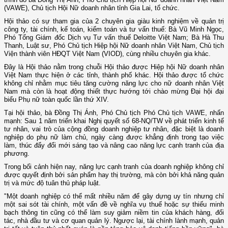
(VAWE), Chủ tịch Hội Nữ doanh nhân tỉnh Gia Lai, tổ chức.
Hội thảo có sự tham gia của 2 chuyên gia giàu kinh nghiệm về quản trị
công ty, tài chính, kế toán, kiểm toán và tư vấn thuế: Bà Vũ Minh Ngọc,
Phó Tổng Giám đốc Dịch vụ Tư vấn thuế Deloitte Việt Nam; Bà Hà Thu
Thanh, Luật sư, Phó Chủ tịch Hiệp hội Nữ doanh nhân Việt Nam, Chủ tịch
Viện thành viên HĐQT Việt Nam (VIOD), cùng nhiều chuyên gia khác.
Đây là Hội thảo nằm trong chuỗi Hội thảo được Hiệp hội Nữ doanh nhân
Việt Nam thực hiện ở các tỉnh, thành phố khác. Hội thảo được tổ chức
không chỉ nhằm mục tiêu tăng cường năng lực cho nữ doanh nhân Việt
Nam mà còn là hoạt động thiết thực hướng tới chào mừng Đại hội đại
biểu Phụ nữ toàn quốc lần thứ XIV.
Tại hội thảo, bà Đồng Thị Ánh, Phó Chủ tịch Phó Chủ tịch VAWE, nhấn
mạnh: Sau 1 năm triển khai Nghị quyết số 68-NQ/TW về phát triển kinh tế
tư nhân, vai trò của cộng đồng doanh nghiệp tư nhân, đặc biệt là doanh
nghiệp do phụ nữ làm chủ, ngày càng được khẳng định trong tạo việc
làm, thúc đẩy đổi mới sáng tạo và nâng cao năng lực cạnh tranh của địa
phương.
Trong bối cảnh hiện nay, năng lực cạnh tranh của doanh nghiệp không chỉ
được quyết định bởi sản phẩm hay thị trường, mà còn bởi khả năng quản
trị và mức độ tuân thủ pháp luật.
"Một doanh nghiệp có thể mất nhiều năm để gây dựng uy tín nhưng chỉ
một sai sót tài chính, một vấn đề về nghĩa vụ thuế hoặc sự thiếu minh
bạch thông tin cũng có thể làm suy giảm niềm tin của khách hàng, đối
tác, nhà đầu tư và cơ quan quản lý. Ngược lại, tài chính lành mạnh, quản