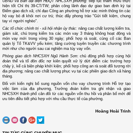
UBND và Ban đại diện HĐQT NHCSXH phường:
tiếp tục tham mưu thực
hiện tốt Chỉ thị 39-CT/TW; phân công lãnh đạo dự giao ban định kỳ tại
Điểm giao dịch xã; chỉ đạo Công an phường hỗ trợ xác minh thông tin các
hộ vay bỏ đi khỏi nơi cư trú; thúc đẩy phong trào "Gửi tiết kiệm, chung
tay vì người nghèo".
Các tổ chức chính trị - xã hội nhận ủy thác:
nâng cao chất lượng kiểm tra,
giám sát, chú trọng kiểm tra các món vay 3 tháng không hoạt động và
món vay mới trong vòng 30 ngày; phối hợp rà soát, củng cố các Ban
quản lý Tổ TK&VV yếu kém; tăng cường tuyên truyền các chương trình
mới như cho người sau cai nghiện ma túy vay vốn.
Phòng giao dịch NHCSXH Ngũ Hành Sơn
: chủ động phối hợp cùng hội
đoàn thể và tổ đôn đốc nợ kiên quyết xử lý dứt điểm các trường hợp
chây ỳ, kể cả biện pháp khởi kiện; phối hợp công an rà soát đối tượng rời
địa phương; nâng cao chất lượng phục vụ tại các phiên giao dịch xã hàng
tháng.
Đối với kiến nghị bổ sung nguồn vốn cho vay chương trình Hỗ trợ tạo
việc làm của địa phương, Trưởng đoàn kiểm tra ghi nhận và giao
NHCSXH thành phố cân đối từ các nguồn vốn thu hồi và phân bổ mới để
ưu tiên điều tiết phù hợp với nhu cầu thực tế của phường.
Hoàng Hoài Trinh