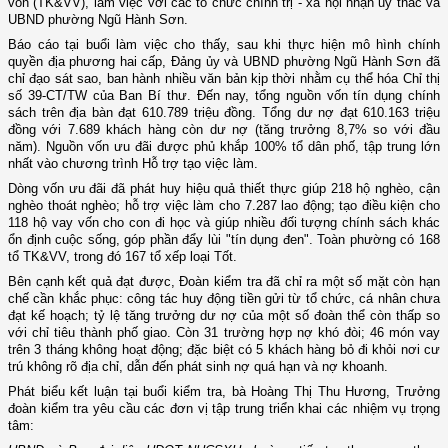
vốn (TK&VV), làm việc với các tổ chức chính trị - xã hội nhận ủy thác và
UBND phường Ngũ Hành Sơn.
Báo cáo tại buổi làm việc cho thấy, sau khi thực hiện mô hình chính
quyền địa phương hai cấp, Đảng ủy và UBND phường Ngũ Hành Sơn đã
chỉ đạo sát sao, ban hành nhiều văn bản kịp thời nhằm cụ thể hóa Chỉ thị
số 39-CT/TW của Ban Bí thư. Đến nay, tổng nguồn vốn tín dụng chính
sách trên địa bàn đạt 610.789 triệu đồng. Tổng dư nợ đạt 610.163 triệu
đồng với 7.689 khách hàng còn dư nợ (tăng trưởng 8,7% so với đầu
năm). Nguồn vốn ưu đãi được phủ khắp 100% tổ dân phố, tập trung lớn
nhất vào chương trình Hỗ trợ tạo việc làm.
Dòng vốn ưu đãi đã phát huy hiệu quả thiết thực giúp 218 hộ nghèo, cận
nghèo thoát nghèo; hỗ trợ việc làm cho 7.287 lao động; tạo điều kiện cho
118 hộ vay vốn cho con đi học và giúp nhiều đối tượng chính sách khác
ổn định cuộc sống, góp phần đẩy lùi "tín dụng đen". Toàn phường có 168
tổ TK&VV, trong đó 167 tổ xếp loại Tốt.
Bên cạnh kết quả đạt được, Đoàn kiểm tra đã chỉ ra một số mặt còn hạn
chế cần khắc phục: công tác huy động tiền gửi từ tổ chức, cá nhân chưa
đạt kế hoạch; tỷ lệ tăng trưởng dư nợ của một số đoàn thể còn thấp so
với chỉ tiêu thành phố giao. Còn 31 trường hợp nợ khó đòi; 46 món vay
trên 3 tháng không hoạt động; đặc biệt có 5 khách hàng bỏ đi khỏi nơi cư
trú không rõ địa chỉ, dẫn đến phát sinh nợ quá hạn và nợ khoanh.
Phát biểu kết luận tại buổi kiểm tra, bà Hoàng Thị Thu Hương, Trưởng
đoàn kiểm tra yêu cầu các đơn vị tập trung triển khai các nhiệm vụ trọng
tâm: