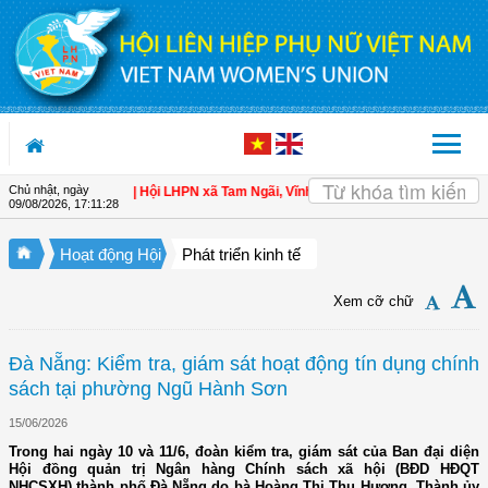
Truy cập nội dung luôn
Chủ nhật, ngày
oàn cho hội viên
| Hội LHPN xã Tam Ngãi, Vĩnh Long sơ kết công tác Hội và pho
09/08/2026
,
17:11:29
Hoạt động Hội
Phát triển kinh tế
Xem cỡ chữ
Đà Nẵng: Kiểm tra, giám sát hoạt động tín dụng chính
sách tại phường Ngũ Hành Sơn
15/06/2026
Trong hai ngày 10 và 11/6, đoàn kiểm tra, giám sát của Ban đại diện
Hội đồng quản trị Ngân hàng Chính sách xã hội (BĐD HĐQT
NHCSXH) thành phố Đà Nẵng do bà Hoàng Thị Thu Hương, Thành ủy