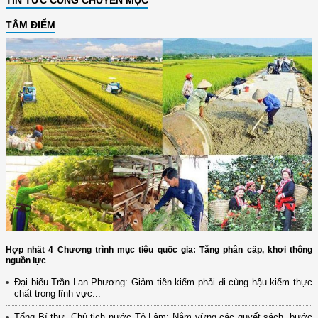
TIN TỨC CÙNG CHUYÊN MỤC
TÂM ĐIỂM
Hợp nhất 4 Chương trình mục tiêu quốc gia: Tăng phân cấp, khơi thông
nguồn lực
Đại biểu Trần Lan Phương: Giảm tiền kiểm phải đi cùng hậu kiểm thực
chất trong lĩnh vực...
Tổng Bí thư, Chủ tịch nước Tô Lâm: Nắm vững các quyết sách, bước