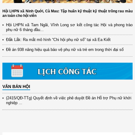
Hội LHPN xã Ninh Quới, Cà Mau: Tập huấn kỹ thuật kỹ thuật trồng rau màu
an toàn cho hội viên
Hội LHPN xã Tam Ngãi, Vĩnh Long sơ kết công tác Hội và phong trào
phụ nữ 6 tháng đầu...
(12/TB-HĐKH) V/v đăng ký, đề xuất nhiệm vụ Khoa học, công nghệ và
Đắk Lắk: Ra mắt mô hình “Chi hội phụ nữ số” tại xã Ea Kiết
đổi mới ...
Đề án 938 nâng hiệu quả bảo vệ phụ nữ và trẻ em trong thời đại số
(898/KH/ĐCT) Kế hoạch thực hiện Quyết định số 2415/QĐ-TTg ngày
31/10/2025 ...
(417/QĐ-BNNMT) Quyết định phê duyệt Chương trình mục tiêu quốc gia
xây dựng ...
(891/KH-ĐCT) Kế hoạch thực hiện Nghị quyết số 72-NQ/TW ngày
9/9/2025 của Bộ ...
VĂN BẢN HỘI
(2415/QĐ-TTg) Quyết định về việc phê duyệt Đề án Hỗ trợ Phụ nữ khởi
nghiệp ...