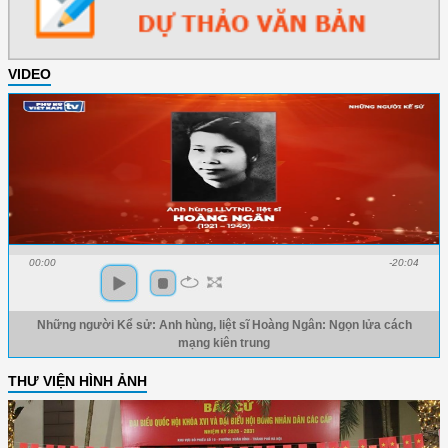
VIDEO
00:00
-20:04
Những người Kể sử: Anh hùng, liệt sĩ Hoàng Ngân: Ngọn lửa cách
mạng kiên trung
THƯ VIỆN HÌNH ẢNH