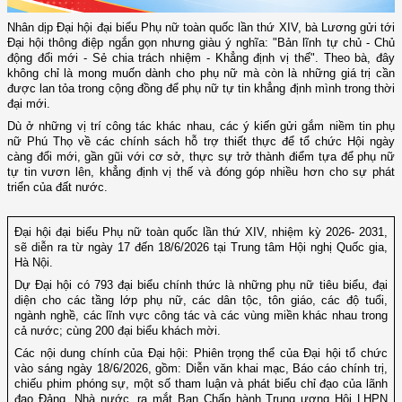
Nhân dịp Đại hội đại biểu Phụ nữ toàn quốc lần thứ XIV, bà Lương gửi tới
Đại hội thông điệp ngắn gọn nhưng giàu ý nghĩa: "Bản lĩnh tự chủ - Chủ
động đổi mới - Sẻ chia trách nhiệm - Khẳng định vị thế". Theo bà, đây
không chỉ là mong muốn dành cho phụ nữ mà còn là những giá trị cần
được lan tỏa trong cộng đồng để phụ nữ tự tin khẳng định mình trong thời
đại mới.
Dù ở những vị trí công tác khác nhau, các ý kiến gửi gắm niềm tin phụ
nữ Phú Thọ về các chính sách hỗ trợ thiết thực để tổ chức Hội ngày
càng đổi mới, gần gũi với cơ sở, thực sự trở thành điểm tựa để phụ nữ
tự tin vươn lên, khẳng định vị thế và đóng góp nhiều hơn cho sự phát
triển của đất nước.
Đại hội đại biểu Phụ nữ toàn quốc lần thứ XIV, nhiệm kỳ 2026- 2031,
sẽ diễn ra từ ngày 17 đến 18/6/2026 tại Trung tâm Hội nghị Quốc gia,
Hà Nội.
Dự Đại hội có 793 đại biểu chính thức là những phụ nữ tiêu biểu, đại
diện cho các tầng lớp phụ nữ, các dân tộc, tôn giáo, các độ tuổi,
ngành nghề, các lĩnh vực công tác và các vùng miền khác nhau trong
cả nước; cùng 200 đại biểu khách mời.
Các nội dung chính của Đại hội: Phiên trọng thể của Đại hội tổ chức
vào sáng ngày 18/6/2026, gồm: Diễn văn khai mạc, Báo cáo chính trị,
chiếu phim phóng sự, một số tham luận và phát biểu chỉ đạo của lãnh
đạo Đảng, Nhà nước, ra mắt Ban Chấp hành Trung ương Hội LHPN