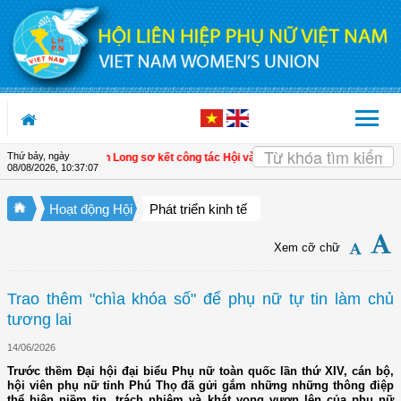
Truy cập nội dung luôn
Thứ bảy, ngày
m Ngãi, Vĩnh Long sơ kết công tác Hội và phong trào phụ nữ 6 tháng đầu năm 2
08/08/2026
,
10:37:08
Hoạt động Hội
Phát triển kinh tế
Xem cỡ chữ
Trao thêm "chìa khóa số" để phụ nữ tự tin làm chủ
tương lai
14/06/2026
Trước thềm Đại hội đại biểu Phụ nữ toàn quốc lần thứ XIV, cán bộ,
hội viên phụ nữ tỉnh Phú Thọ đã gửi gắm những những thông điệp
thể hiện niềm tin, trách nhiệm và khát vọng vươn lên của phụ nữ