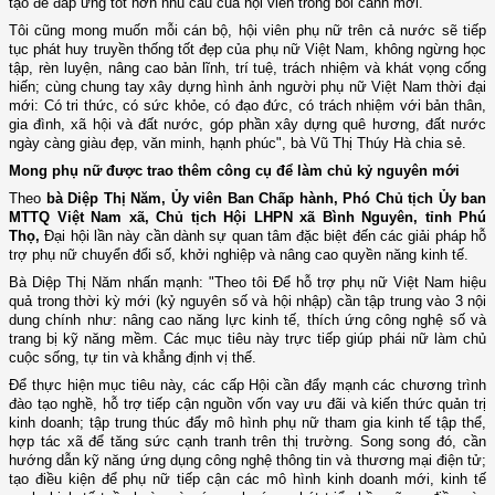
tạo để đáp ứng tốt hơn nhu cầu của hội viên trong bối cảnh mới.
Tôi cũng mong muốn mỗi cán bộ, hội viên phụ nữ trên cả nước sẽ tiếp
tục phát huy truyền thống tốt đẹp của phụ nữ Việt Nam, không ngừng học
tập, rèn luyện, nâng cao bản lĩnh, trí tuệ, trách nhiệm và khát vọng cống
hiến; cùng chung tay xây dựng hình ảnh người phụ nữ Việt Nam thời đại
mới: Có tri thức, có sức khỏe, có đạo đức, có trách nhiệm với bản thân,
gia đình, xã hội và đất nước, góp phần xây dựng quê hương, đất nước
ngày càng giàu đẹp, văn minh, hạnh phúc", bà Vũ Thị Thúy Hà chia sẻ.
Mong phụ nữ được trao thêm công cụ để làm chủ kỷ nguyên mới
Theo
bà Diệp Thị Năm, Ủy viên Ban Chấp hành, Phó Chủ tịch Ủy ban
MTTQ Việt Nam xã, Chủ tịch Hội LHPN xã Bình Nguyên, tỉnh Phú
Thọ,
Đại hội lần này cần dành sự quan tâm đặc biệt đến các giải pháp hỗ
trợ phụ nữ chuyển đổi số, khởi nghiệp và nâng cao quyền năng kinh tế.
Bà Diệp Thị Năm nhấn mạnh: "Theo tôi Để hỗ trợ phụ nữ Việt Nam hiệu
quả trong thời kỳ mới (kỷ nguyên số và hội nhập) cần tập trung vào 3 nội
dung chính như: nâng cao năng lực kinh tế, thích ứng công nghệ số và
trang bị kỹ năng mềm. Các mục tiêu này trực tiếp giúp phái nữ làm chủ
cuộc sống, tự tin và khẳng định vị thế.
Để thực hiện mục tiêu này, các cấp Hội cần đẩy mạnh các chương trình
đào tạo nghề, hỗ trợ tiếp cận nguồn vốn vay ưu đãi và kiến thức quản trị
kinh doanh; tập trung thúc đẩy mô hình phụ nữ tham gia kinh tế tập thể,
hợp tác xã để tăng sức cạnh tranh trên thị trường. Song song đó, cần
hướng dẫn kỹ năng ứng dụng công nghệ thông tin và thương mại điện tử;
tạo điều kiện để phụ nữ tiếp cận các mô hình kinh doanh mới, kinh tế