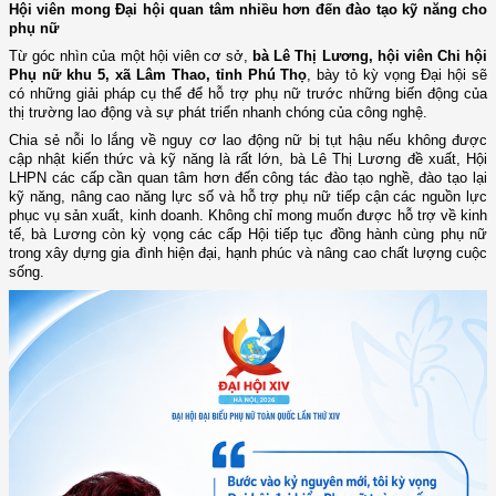
Hội viên mong Đại hội quan tâm nhiều hơn đến đào tạo kỹ năng cho
phụ nữ
Từ góc nhìn của một hội viên cơ sở,
bà Lê Thị Lương, hội viên Chi hội
Phụ nữ khu 5, xã Lâm Thao, tỉnh Phú Thọ
, bày tỏ kỳ vọng Đại hội sẽ
có những giải pháp cụ thể để hỗ trợ phụ nữ trước những biến động của
thị trường lao động và sự phát triển nhanh chóng của công nghệ.
Chia sẻ nỗi lo lắng về nguy cơ lao động nữ bị tụt hậu nếu không được
cập nhật kiến thức và kỹ năng là rất lớn, bà Lê Thị Lương đề xuất, Hội
LHPN các cấp cần quan tâm hơn đến công tác đào tạo nghề, đào tạo lại
kỹ năng, nâng cao năng lực số và hỗ trợ phụ nữ tiếp cận các nguồn lực
phục vụ sản xuất, kinh doanh. Không chỉ mong muốn được hỗ trợ về kinh
tế, bà Lương còn kỳ vọng các cấp Hội tiếp tục đồng hành cùng phụ nữ
trong xây dựng gia đình hiện đại, hạnh phúc và nâng cao chất lượng cuộc
sống.