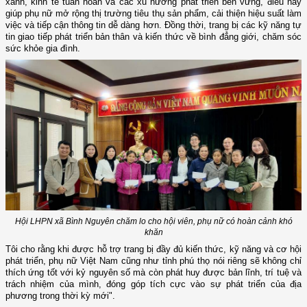
xanh, kinh tế tuần hoàn và các xu hướng phát triển bền vững, điều này
giúp phụ nữ mở rộng thị trường tiêu thụ sản phẩm, cải thiện hiệu suất làm
việc và tiếp cận thông tin dễ dàng hơn. Đồng thời, trang bị các kỹ năng tự
tin giao tiếp phát triển bản thân và kiến thức về bình đẳng giới, chăm sóc
sức khỏe gia đình.
Hội LHPN xã Bình Nguyên chăm lo cho hội viên, phụ nữ có hoàn cảnh khó
khăn
Tôi cho rằng khi được hỗ trợ trang bị đầy đủ kiến thức, kỹ năng và cơ hội
phát triển, phụ nữ Việt Nam cũng như tỉnh phú thọ nói riêng sẽ không chỉ
thích ứng tốt với kỷ nguyên số mà còn phát huy được bản lĩnh, trí tuệ và
trách nhiệm của mình, đóng góp tích cực vào sự phát triển của địa
phương trong thời kỳ mới".