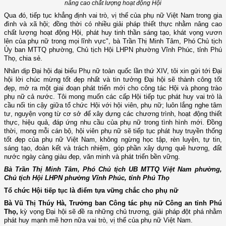
nâng cao chất lượng hoạt động Hội
Qua đó, tiếp tục khẳng định vai trò, vị thế của phụ nữ Việt Nam trong gia
đình và xã hội; đồng thời có nhiều giải pháp thiết thực nhằm nâng cao
chất lượng hoạt động Hội, phát huy tinh thần sáng tạo, khát vọng vươn
lên của phụ nữ trong mọi lĩnh vực", bà Trần Thị Minh Tâm, Phó Chủ tịch
Ủy ban MTTQ phường, Chủ tịch Hội LHPN phường Vĩnh Phúc, tỉnh Phú
Thọ, chia sẻ.
Nhân dịp Đại hội đại biểu Phụ nữ toàn quốc lần thứ XIV, tôi xin gửi tới Đại
hội lời chúc mừng tốt đẹp nhất và tin tưởng Đại hội sẽ thành công tốt
đẹp, mở ra một giai đoạn phát triển mới cho công tác Hội và phong trào
phụ nữ cả nước. Tôi mong muốn các cấp Hội tiếp tục phát huy vai trò là
cầu nối tin cậy giữa tổ chức Hội với hội viên, phụ nữ; luôn lắng nghe tâm
tư, nguyện vọng từ cơ sở để xây dựng các chương trình, hoạt động thiết
thực, hiệu quả, đáp ứng nhu cầu của phụ nữ trong tình hình mới. Đồng
thời, mong mỗi cán bộ, hội viên phụ nữ sẽ tiếp tục phát huy truyền thống
tốt đẹp của phụ nữ Việt Nam, không ngừng học tập, rèn luyện, tự tin,
sáng tạo, đoàn kết và trách nhiệm, góp phần xây dựng quê hương, đất
nước ngày càng giàu đẹp, văn minh và phát triển bền vững.
Bà Trần Thị Minh Tâm, Phó Chủ tịch UB MTTQ Việt Nam phường,
Chủ tịch Hội LHPN phường Vĩnh Phúc, tỉnh Phú Thọ
Tổ chức Hội tiếp tục là điểm tựa vững chắc cho phụ nữ
Bà Vũ Thị Thúy Hà, Trưởng ban Công tác phụ nữ Công an tỉnh Phú
Thọ,
kỳ vọng Đại hội sẽ đề ra những chủ trương, giải pháp đột phá nhằm
phát huy mạnh mẽ hơn nữa vai trò, vị thế của phụ nữ Việt Nam.