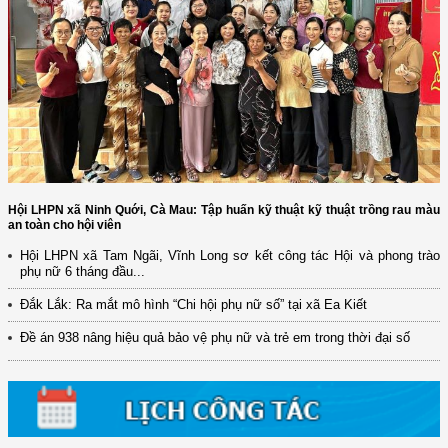
Hội LHPN xã Ninh Quới, Cà Mau: Tập huấn kỹ thuật kỹ thuật trồng rau màu
an toàn cho hội viên
Hội LHPN xã Tam Ngãi, Vĩnh Long sơ kết công tác Hội và phong trào
phụ nữ 6 tháng đầu...
(12/TB-HĐKH) V/v đăng ký, đề xuất nhiệm vụ Khoa học, công nghệ và
đổi mới ...
Đắk Lắk: Ra mắt mô hình “Chi hội phụ nữ số” tại xã Ea Kiết
(898/KH/ĐCT) Kế hoạch thực hiện Quyết định số 2415/QĐ-TTg ngày
Đề án 938 nâng hiệu quả bảo vệ phụ nữ và trẻ em trong thời đại số
31/10/2025 ...
(417/QĐ-BNNMT) Quyết định phê duyệt Chương trình mục tiêu quốc gia
xây dựng ...
(891/KH-ĐCT) Kế hoạch thực hiện Nghị quyết số 72-NQ/TW ngày
9/9/2025 của Bộ ...