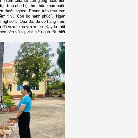
ch nhiệm chia sẻ con giống hoặc tiền
tục trao cho hộ khó khăn khác nuôi.
ên thoát nghèo. Phong trào trao con
ềm tin”, “Con bò hạnh phúc”, “Ngân
m nghèo”... Qua đó, đã có hàng trăm
ội để vượt khó vươn lên. Đây là một
hèo bền vững, đạt hiệu quả rất thiết