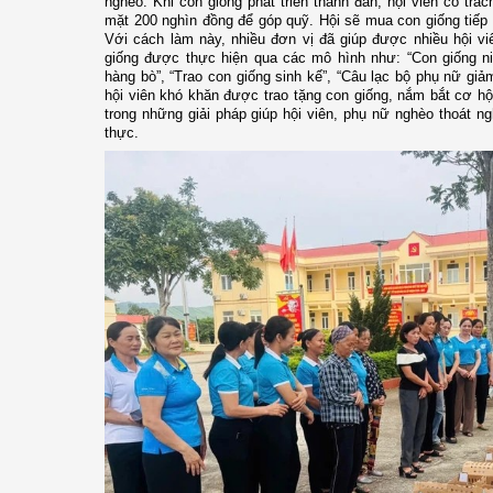
nghèo. Khi con giống phát triển thành đàn, hội viên có trá
mặt 200 nghìn đồng để góp quỹ. Hội sẽ mua con giống tiếp 
Với cách làm này, nhiều đơn vị đã giúp được nhiều hội vi
giống được thực hiện qua các mô hình như: “Con giống ni
hàng bò”, “Trao con giống sinh kế”, “Câu lạc bộ phụ nữ giả
hội viên khó khăn được trao tặng con giống, nắm bắt cơ h
trong những giải pháp giúp hội viên, phụ nữ nghèo thoát ng
thực.