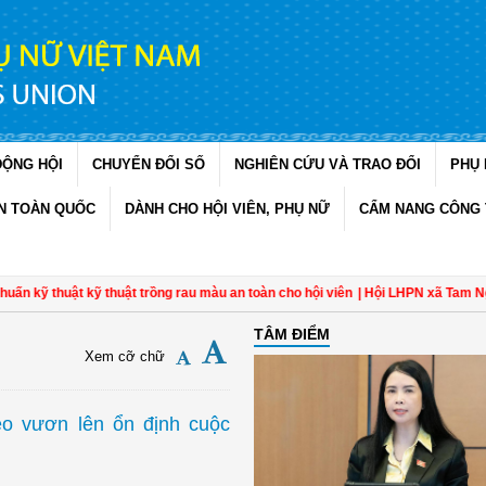
ĐỘNG HỘI
CHUYỂN ĐỔI SỐ
NGHIÊN CỨU VÀ TRAO ĐỔI
PHỤ 
N TOÀN QUỐC
DÀNH CHO HỘI VIÊN, PHỤ NỮ
CẨM NANG CÔNG 
ỹ thuật kỹ thuật trồng rau màu an toàn cho hội viên
| Hội LHPN xã Tam Ngãi, V
TÂM ĐIỂM
Xem cỡ chữ
o vươn lên ổn định cuộc