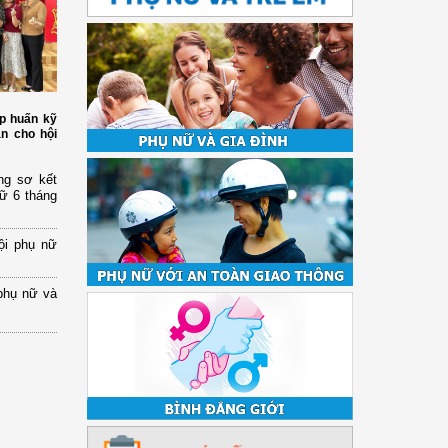
p huấn kỹ
àn cho hội
ng sơ kết
nữ 6 tháng
ội phụ nữ
phụ nữ và