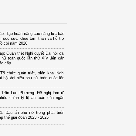
áp: Tập huấn nâng cao năng lực bảo
m sóc sức khỏe tâm thần và hỗ trợ
mồ côi năm 2026
p: Quán triệt Nghị quyết Đại hội đại
ụ nữ toàn quốc lần thứ XIV đến cán
ác cấp
Tổ chức quán triệt, triển khai Nghị
i hội đại biểu phụ nữ toàn quốc lần
u Trần Lan Phương: Đề nghị làm rõ
điều chỉnh tỷ lệ an toàn của ngân
1: Dấu ấn phụ nữ trong phát triển
tập thể giai đoạn 2023 - 2025