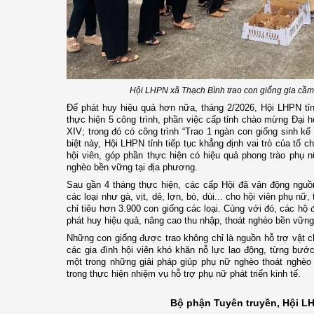
Hội LHPN xã Thạch Bình trao con giống gia cầm
Để phát huy hiệu quả hơn nữa, tháng 2/2026, Hội LHPN tỉn
thực hiện 5 công trình, phần việc cấp tỉnh chào mừng Đại h
XIV; trong đó có công trình “Trao 1 ngàn con giống sinh kế
biệt này, Hội LHPN tỉnh tiếp tục khẳng định vai trò của tổ 
hội viên, góp phần thực hiện có hiệu quả phong trào phụ nữ
nghèo bền vững tại địa phương.
Sau gần 4 tháng thực hiện, các cấp Hội đã vận động nguồ
các loại như gà, vịt, dê, lợn, bò, dúi... cho hội viên phụ nữ,
chỉ tiêu hơn 3.900 con giống các loại. Cùng với đó, các hộ
phát huy hiệu quả, nâng cao thu nhập, thoát nghèo bền vững
Những con giống được trao không chỉ là nguồn hỗ trợ vật ch
các gia đình hội viên khó khăn nỗ lực lao động, từng bước 
một trong những giải pháp giúp phụ nữ nghèo thoát nghèo 
trong thực hiện nhiệm vụ hỗ trợ phụ nữ phát triển kinh tế.
Bộ phận Tuyên truyền, Hội L