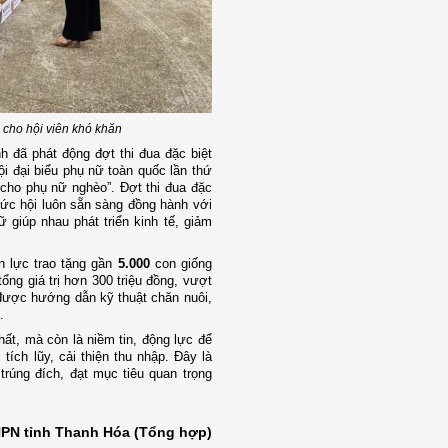
 cho hội viên khó khăn
h đã phát động đợt thi đua đặc biệt
ội đại biểu phụ nữ toàn quốc lần thứ
 cho phụ nữ nghèo”. Đợt thi đua đặc
chức hội luôn sẵn sàng đồng hành với
 giúp nhau phát triển kinh tế, giảm
n lực trao tặng gần
5.000
con giống
 tổng giá trị hơn 300 triệu đồng, vượt
 được hướng dẫn kỹ thuật chăn nuôi,
.
ất, mà còn là niềm tin, động lực để
tích lũy, cải thiện thu nhập. Đây là
trúng đích, đạt mục tiêu quan trọng
HPN tỉnh Thanh Hóa (Tổng hợp)