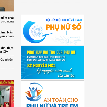
 kiểm phải
h vực nông
 Lâm: Nắm
yển chiến
n khai thực
óa XIV
vào nhiệm