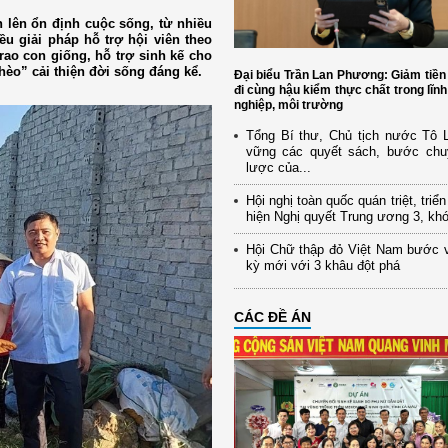
 lên ổn định cuộc sống, từ nhiều
u giải pháp hỗ trợ hội viên theo
rao con giống, hỗ trợ sinh kế cho
hèo” cải thiện đời sống đáng kể.
Đại biểu Trần Lan Phương: Giảm tiền
đi cùng hậu kiểm thực chất trong lĩn
nghiệp, môi trường
Tổng Bí thư, Chủ tịch nước Tô
vững các quyết sách, bước chu
lược của...
Hội nghị toàn quốc quán triệt, triể
hiện Nghị quyết Trung ương 3, kh
Hội Chữ thập đỏ Việt Nam bước 
kỳ mới với 3 khâu đột phá
CÁC ĐỀ ÁN