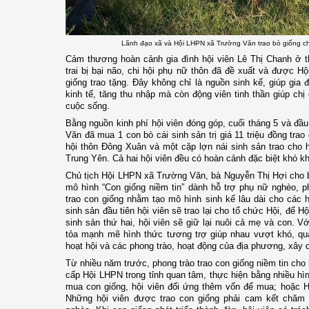
Lãnh đạo xã và Hội LHPN xã Trường Văn trao bò giống ch
Cảm thương hoàn cảnh gia đình hội viên Lê Thị Chanh ở t
trai bị bại não, chi hội phụ nữ thôn đã đề xuất và được 
giống trao tặng. Đây không chỉ là nguồn sinh kế, giúp gia đ
kinh tế, tăng thu nhập mà còn động viên tinh thần giúp chị
cuộc sống.
Bằng nguồn kinh phí hội viên đóng góp, cuối tháng 5 và đ
Văn đã mua 1 con bò cái sinh sản trị giá 11 triệu đồng tra
hội thôn Đông Xuân và một cặp lợn nái sinh sản trao cho h
Trung Yên. Cả hai hội viên đều có hoàn cảnh đặc biệt khó k
Chủ tịch Hội LHPN xã Trường Văn, bà Nguyễn Thị Hợi cho b
mô hình “Con giống niềm tin” dành hỗ trợ phụ nữ nghèo, 
trao con giống nhằm tạo mô hình sinh kế lâu dài cho các h
sinh sản đầu tiên hội viên sẽ trao lại cho tổ chức Hội, để H
sinh sản thứ hai, hội viên sẽ giữ lại nuôi cả mẹ và con. 
tỏa mạnh mẽ hình thức tương trợ giúp nhau vượt khó, qua
hoạt hội và các phong trào, hoạt động của địa phương, xây
Từ nhiều năm trước, phong trào trao con giống niềm tin cho
cấp Hội LHPN trong tỉnh quan tâm, thực hiện bằng nhiều hìn
mua con giống, hội viên đối ứng thêm vốn để mua; hoặc Hộ
Những hội viên được trao con giống phải cam kết chăm só