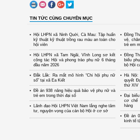
TIN TỨC CÙNG CHUYÊN MỤC
Hội LHPN xã Ninh Quới, Cà Mau: Tập huấn
Đồng Th
kỹ thuật kỹ thuật trồng rau màu an toàn cho
vệ, chă
hội viên
trẻ em 
Hội LHPN xã Tam Ngãi, Vĩnh Long sơ kết
Đồng Thá
công tác Hội và phong trào phụ nữ 6 tháng
biểu ph
đầu năm 2026
bộ Hội c
Đắk Lắk: Ra mắt mô hình “Chi hội phụ nữ
Hà Nội: 
số” tại xã Ea Kiết
quyết Đạ
thứ XIV
Đề án 938 nâng hiệu quả bảo vệ phụ nữ và
trẻ em trong thời đại số
Đại biể
cơ chế 
hàng
Lãnh đạo Hội LHPN Việt Nam lắng nghe tâm
tư, nguyện vọng của cán bộ Hội ở cơ sở
Đề án 0
kinh tế 