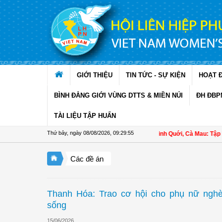
Truy cập nội dung luôn
GIỚI THIỆU
TIN TỨC - SỰ KIỆN
HOẠT 
BÌNH ĐẲNG GIỚI VÙNG DTTS & MIỀN NÚI
ĐH ĐBP
TÀI LIỆU TẬP HUẤN
Thứ bảy, ngày 08/08/2026
,
09:29:55
Hội LHPN xã Ninh Quới, Cà Mau: Tập huấn k
Các đề án
Thanh Hóa: Trao cơ hội cho phụ nữ nghè
sống
15/06/2026