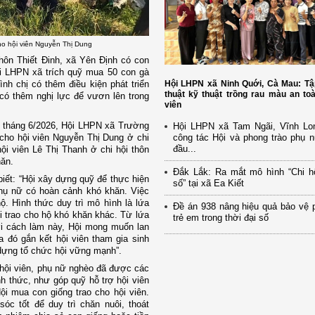
o hội viên Nguyễn Thị Dung
hôn Thiết Đinh, xã Yên Định có con
Hội LHPN xã trích quỹ mua 50 con gà
Hội LHPN xã Ninh Quới, Cà Mau: Tậ
ình chị có thêm điều kiện phát triển
thuật kỹ thuật trồng rau màu an to
 có thêm nghị lực để vươn lên trong
viên
ầu tháng 6/2026, Hội LHPN xã Trường
Hội LHPN xã Tam Ngãi, Vĩnh Lo
công tác Hội và phong trào phụ 
o cho hội viên Nguyễn Thị Dung ở chi
đầu...
ội viên Lê Thị Thanh ở chi hội thôn
hăn.
Đắk Lắk: Ra mắt mô hình “Chi h
iết: “Hội xây dựng quỹ để thực hiện
số” tại xã Ea Kiết
phụ nữ có hoàn cảnh khó khăn. Việc
ộ. Hình thức duy trì mô hình là lứa
Đề án 938 nâng hiệu quả bảo vệ 
ội trao cho hộ khó khăn khác. Từ lứa
trẻ em trong thời đại số
Với cách làm này, Hội mong muốn lan
 đó gắn kết hội viên tham gia sinh
 dựng tổ chức hội vững mạnh”.
 hội viên, phụ nữ nghèo đã được các
h thức, như góp quỹ hỗ trợ hội viên
i mua con giống trao cho hội viên.
c tốt để duy trì chăn nuôi, thoát