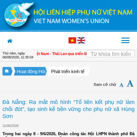
Truy cập nội dung luôn
Thứ năm, ngày
ường gắn kết Việt Nam - Thái Lan qua triển lãm "Đan kết hữu nghị"
| 4 định hướ
06/08/2026
,
11:35:05
Hoạt động Hội
Phát triển kinh tế
Xem cỡ chữ
Đà Nẵng: Ra mắt mô hình “Tổ liên kết phụ nữ làm
chổi đót”, tạo sinh kế bền vững cho phụ nữ xã Hùng
Sơn
11/06/2026
Trong hai ngày 8 - 9/6/2026, Đoàn công tác Hội LHPN thành phố Đà