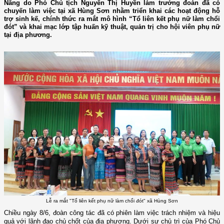
Nẵng do Phó Chủ tịch Nguyễn Thị Huyền làm trưởng đoàn đã có
chuyến làm việc tại xã Hùng Sơn nhằm triển khai các hoạt động hỗ
trợ sinh kế, chính thức ra mắt mô hình “Tổ liên kết phụ nữ làm chổi
đót” và khai mạc lớp tập huấn kỹ thuật, quản trị cho hội viên phụ nữ
tại địa phương.
Lễ ra mắt "Tổ liên kết phụ nữ làm chổi đót" xã Hùng Sơn
Chiều ngày 8/6, đoàn công tác đã có phiên làm việc trách nhiệm và hiệu
quả với lãnh đạo chủ chốt của địa phương. Dưới sự chủ trì của Phó Chủ