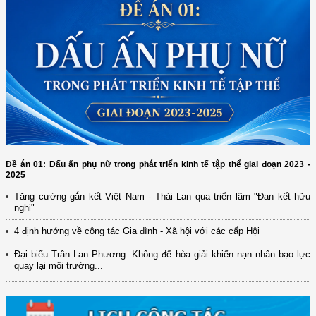
Đề án 01: Dấu ấn phụ nữ trong phát triển kinh tế tập thể giai đoạn 2023 -
2025
Tăng cường gắn kết Việt Nam - Thái Lan qua triển lãm "Đan kết hữu
nghị"
(12/TB-HĐKH) V/v đăng ký, đề xuất nhiệm vụ Khoa học, công nghệ và
4 định hướng về công tác Gia đình - Xã hội với các cấp Hội
đổi mới ...
Đại biểu Trần Lan Phương: Không để hòa giải khiến nạn nhân bạo lực
(898/KH/ĐCT) Kế hoạch thực hiện Quyết định số 2415/QĐ-TTg ngày
quay lại môi trường...
31/10/2025 ...
(417/QĐ-BNNMT) Quyết định phê duyệt Chương trình mục tiêu quốc gia
xây dựng ...