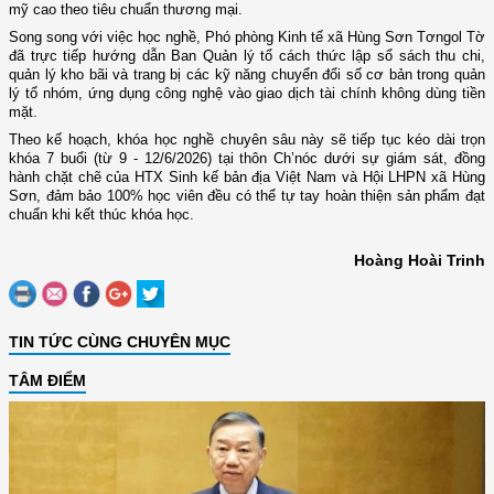
mỹ cao theo tiêu chuẩn thương mại.
Song song với việc học nghề, Phó phòng Kinh tế xã Hùng Sơn Tơngol Tờ
đã trực tiếp hướng dẫn Ban Quản lý tổ cách thức lập sổ sách thu chi,
quản lý kho bãi và trang bị các kỹ năng chuyển đổi số cơ bản trong quản
lý tổ nhóm, ứng dụng công nghệ vào giao dịch tài chính không dùng tiền
mặt.
Theo kế hoạch, khóa học nghề chuyên sâu này sẽ tiếp tục kéo dài trọn
khóa 7 buổi (từ 9 - 12/6/2026) tại thôn Ch’nóc dưới sự giám sát, đồng
hành chặt chẽ của HTX Sinh kế bản địa Việt Nam và Hội LHPN xã Hùng
Sơn, đảm bảo 100% học viên đều có thể tự tay hoàn thiện sản phẩm đạt
chuẩn khi kết thúc khóa học.
Hoàng Hoài Trinh
TIN TỨC CÙNG CHUYÊN MỤC
TÂM ĐIỂM