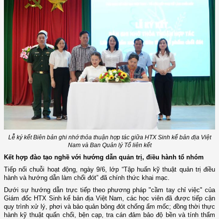
Lễ ký kết Biên bản ghi nhớ thỏa thuận hợp tác giữa HTX Sinh kế bản địa Việt
Nam và Ban Quản lý Tổ liên kết
Kết hợp đào tạo nghề với hướng dẫn quản trị, điều hành tổ nhóm
Tiếp nối chuỗi hoạt động, ngày 9/6, lớp “Tập huấn kỹ thuật quản trị điều
hành và hướng dẫn làm chổi đót” đã chính thức khai mạc.
Dưới sự hướng dẫn trực tiếp theo phương pháp "cầm tay chỉ việc" của
Giám đốc HTX Sinh kế bản địa Việt Nam, các học viên đã được tiếp cận
quy trình xử lý, phơi và bảo quản bông đót chống ẩm mốc; đồng thời thực
hành kỹ thuật quấn chổi, bện cạp, tra cán đảm bảo độ bền và tính thẩm