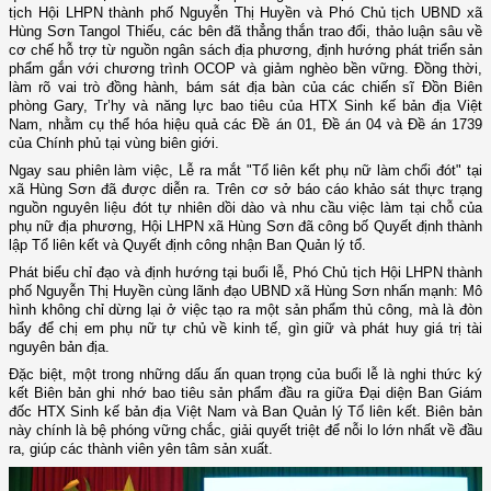
tịch Hội LHPN thành phố Nguyễn Thị Huyền và Phó Chủ tịch UBND xã
Hùng Sơn Tangol Thiếu, các bên đã thẳng thắn trao đổi, thảo luận sâu về
cơ chế hỗ trợ từ nguồn ngân sách địa phương, định hướng phát triển sản
phẩm gắn với chương trình OCOP và giảm nghèo bền vững. Đồng thời,
làm rõ vai trò đồng hành, bám sát địa bàn của các chiến sĩ Đồn Biên
phòng Gary, Tr’hy và năng lực bao tiêu của HTX Sinh kế bản địa Việt
Nam, nhằm cụ thể hóa hiệu quả các Đề án 01, Đề án 04 và Đề án 1739
của Chính phủ tại vùng biên giới.
Ngay sau phiên làm việc, Lễ ra mắt "Tổ liên kết phụ nữ làm chổi đót" tại
xã Hùng Sơn đã được diễn ra. Trên cơ sở báo cáo khảo sát thực trạng
nguồn nguyên liệu đót tự nhiên dồi dào và nhu cầu việc làm tại chỗ của
phụ nữ địa phương, Hội LHPN xã Hùng Sơn đã công bố Quyết định thành
lập Tổ liên kết và Quyết định công nhận Ban Quản lý tổ.
Phát biểu chỉ đạo và định hướng tại buổi lễ, Phó Chủ tịch Hội LHPN thành
phố Nguyễn Thị Huyền cùng lãnh đạo UBND xã Hùng Sơn nhấn mạnh: Mô
hình không chỉ dừng lại ở việc tạo ra một sản phẩm thủ công, mà là đòn
bẩy để chị em phụ nữ tự chủ về kinh tế, gìn giữ và phát huy giá trị tài
nguyên bản địa.
Đặc biệt, một trong những dấu ấn quan trọng của buổi lễ là nghi thức ký
kết Biên bản ghi nhớ bao tiêu sản phẩm đầu ra giữa Đại diện Ban Giám
đốc HTX Sinh kế bản địa Việt Nam và Ban Quản lý Tổ liên kết. Biên bản
này chính là bệ phóng vững chắc, giải quyết triệt để nỗi lo lớn nhất về đầu
ra, giúp các thành viên yên tâm sản xuất.