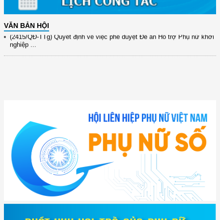
(891/KH-ĐCT) Kế hoạch thực hiện Nghị quyết số 72-NQ/TW ngày
9/9/2025 của Bộ ...
VĂN BẢN HỘI
(2415/QĐ-TTg) Quyết định về việc phê duyệt Đề án Hỗ trợ Phụ nữ khởi
nghiệp ...