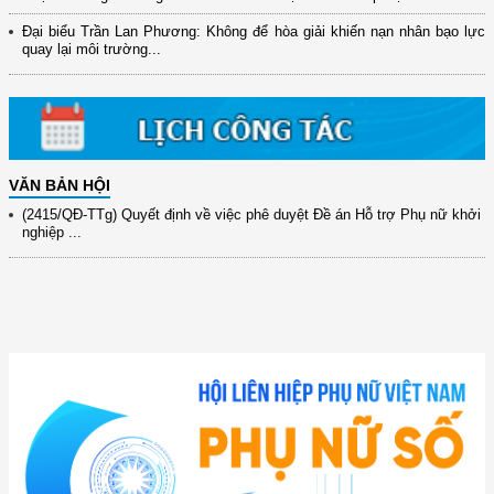
đổi mới ...
Đại biểu Trần Lan Phương: Không để hòa giải khiến nạn nhân bạo lực
(898/KH/ĐCT) Kế hoạch thực hiện Quyết định số 2415/QĐ-TTg ngày
quay lại môi trường...
31/10/2025 ...
(417/QĐ-BNNMT) Quyết định phê duyệt Chương trình mục tiêu quốc gia
xây dựng ...
(891/KH-ĐCT) Kế hoạch thực hiện Nghị quyết số 72-NQ/TW ngày
9/9/2025 của Bộ ...
VĂN BẢN HỘI
(2415/QĐ-TTg) Quyết định về việc phê duyệt Đề án Hỗ trợ Phụ nữ khởi
nghiệp ...