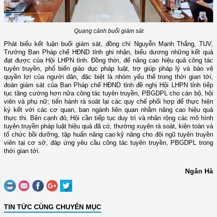
Quang cảnh buổi giám sát
Phát biểu kết luận buổi giám sát, đồng chí Nguyễn Mạnh Thắng, TUV,
Trưởng Ban Pháp chế HĐND tỉnh ghi nhận, biểu dương những kết quả
đạt được của Hội LHPN tỉnh. Đồng thời, để nâng cao hiệu quả công tác
tuyên truyền, phổ biến giáo dục pháp luật, trợ giúp pháp lý và bảo vệ
quyền lợi của người dân, đặc biệt là nhóm yếu thế trong thời gian tới,
đoàn giám sát của Ban Pháp chế HĐND tỉnh đề nghị Hội LHPN tỉnh tiếp
tục tăng cường hơn nữa công tác tuyên truyền, PBGDPL cho cán bộ, hội
viên và phụ nữ; tiến hành rà soát lại các quy chế phối hợp để thực hiện
ký kết với các cơ quan, ban ngành liên quan nhằm nâng cao hiệu quả
thực thi. Bên cạnh đó, Hội cần tiếp tục duy trì và nhân rộng các mô hình
tuyên truyền pháp luật hiệu quả đã có; thường xuyên rà soát, kiện toàn và
tổ chức bồi dưỡng, tập huấn nâng cao kỹ năng cho đội ngũ tuyên truyền
viên tại cơ sở, đáp ứng yêu cầu công tác tuyên truyền, PBGDPL trong
thời gian tới.
Ngân Hà
TIN TỨC CÙNG CHUYÊN MỤC