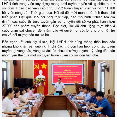
LHPN tỉnh trong việc xây dựng mạng lưới tuyên truyền vững chắc tại cơ
sở gồm 7 báo cáo viên cấp tỉnh, 3.252 tuyên truyền viên và hơn 41.700
hội viên nòng cốt. Thời gian qua, Hội đã đổi mới mạnh mẽ hình thức phổ
biến pháp luật qua 155 hội nghị trực tiếp, các mô hình "Phiên tòa giả
định", các cuộc thi trực tuyến gắn với chuyển đổi số và phát hành hơn
27.000 sản phẩm truyền thông. Đặc biệt, Hội đã chủ động thực hiện 4
cuộc giám sát chuyên đề nhằm bảo vệ quyền lợi cốt lõi cho phụ nữ, trẻ
em và đối tượng bảo trợ xã hội...
Bên cạnh kết quả đạt được, Hội LHPN tỉnh cũng thẳng thắn báo cáo
những khó khăn về nguồn kinh phí đặc thù còn hạn hẹp; công tác tuyên
truyền tại vùng sâu, vùng xa đôi lúc chưa thường xuyên; kỹ năng tiếp cận
nhóm yếu thế của một số tuyên truyền viên cơ sở còn hạn chế.