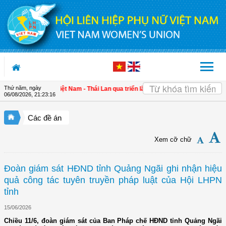
Truy cập nội dung luôn
Thứ năm, ngày
cường gắn kết Việt Nam - Thái Lan qua triển lãm "Đan kết hữu nghị"
| 4 định h
06/08/2026
,
21:23:17
Các đề án
Xem cỡ chữ
Đoàn giám sát HĐND tỉnh Quảng Ngãi ghi nhận hiệu
quả công tác tuyên truyền pháp luật của Hội LHPN
tỉnh
15/06/2026
Chiều 11/6, đoàn giám sát của Ban Pháp chế HĐND tỉnh Quảng Ngãi