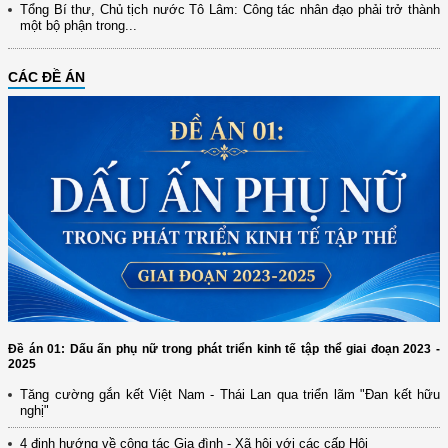
Tổng Bí thư, Chủ tịch nước Tô Lâm: Công tác nhân đạo phải trở thành
một bộ phận trong...
CÁC ĐỀ ÁN
Đề án 01: Dấu ấn phụ nữ trong phát triển kinh tế tập thể giai đoạn 2023 -
2025
Tăng cường gắn kết Việt Nam - Thái Lan qua triển lãm "Đan kết hữu
nghị"
(12/TB-HĐKH) V/v đăng ký, đề xuất nhiệm vụ Khoa học, công nghệ và
4 định hướng về công tác Gia đình - Xã hội với các cấp Hội