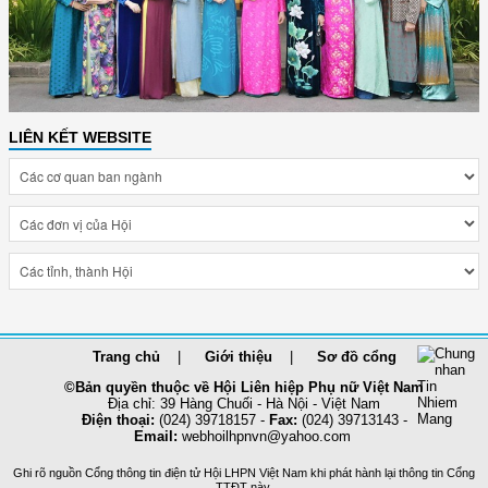
LIÊN KẾT WEBSITE
Trang chủ
Giới thiệu
Sơ đồ cổng
©Bản quyền thuộc về Hội Liên hiệp Phụ nữ Việt Nam
Địa chỉ: 39 Hàng Chuối - Hà Nội - Việt Nam
Điện thoại:
(024) 39718157 -
Fax:
(024) 39713143 -
Email:
webhoilhpnvn@yahoo.com
Ghi rõ nguồn Cổng thông tin điện tử Hội LHPN Việt Nam khi phát hành lại thông tin Cổng
TTĐT này.