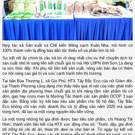
Hợp tác xã Sản xuất và Chế biến Măng sạch Xuân Nha, mô hình có
100% thành viên là đồng bào dân tộc thiểu số và phần lớn là nữ.
Sự kết nối ấy chính là câu trả lời rõ ràng nhất cho xu thế chuyển dịch từ
sản xuất nhỏ lẻ sang liên kết chuỗi giá trị mà Hội LHPN tỉnh Sơn La đang
ra sức thúc đẩy. Khi phụ nữ liên kết sản xuất, nông sản bản địa có thêm
cơ hội nâng cao giá trị và sức cạnh tranh trên thị trường.
Tại bản Bùa Thượng 1, xã Gia Phù, HTX Tây Bắc Eco của nữ Giám đốc
Lại Thanh Phương cũng đang cho thấy hiệu quả rõ nét của việc phát triển
sản phẩm địa phương theo chuỗi giá trị khi nâng tầm sản phẩm tỏi cô
đơn, gạo hay rượu men lá Mường Tấc thành các sản phẩm OCOP 3 sao
đặc sản. Bằng việc ký kết bao tiêu sản phẩm cho 50 hộ dân, Tây Bắc
Eco không chỉ cán mốc doanh thu cả tỷ đồng vào năm 2025 mà quan
trọng hơn, đã tạo ra một vùng nguyên liệu bền vững.
Là một trong những hộ gia đình được bao tiêu sản phẩm, chị Hoàng Thị
Hom, thành viên liên kết của HTX xúc động chia sẻ:
"Trước đây, gia đình
tôi trồng tỏi chỉ đủ ăn, thừa thì đem ra chợ bán rẻ. Từ ngày ký kết với
HTX Tây Bắc Eco, được các chị hướng dẫn kỹ thuật trồng tỏi sạch, củ to,