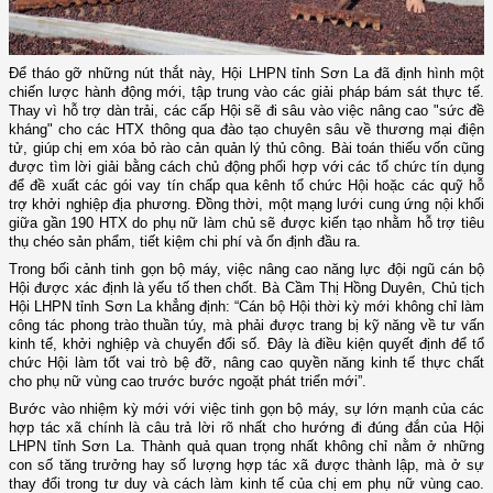
Để tháo gỡ những nút thắt này, Hội LHPN tỉnh Sơn La đã định hình một
chiến lược hành động mới, tập trung vào các giải pháp bám sát thực tế.
Thay vì hỗ trợ dàn trải, các cấp Hội sẽ đi sâu vào việc nâng cao "sức đề
kháng" cho các HTX thông qua đào tạo chuyên sâu về thương mại điện
tử, giúp chị em xóa bỏ rào cản quản lý thủ công. Bài toán thiếu vốn cũng
được tìm lời giải bằng cách chủ động phối hợp với các tổ chức tín dụng
để đề xuất các gói vay tín chấp qua kênh tổ chức Hội hoặc các quỹ hỗ
trợ khởi nghiệp địa phương. Đồng thời, một mạng lưới cung ứng nội khối
giữa gần 190 HTX do phụ nữ làm chủ sẽ được kiến tạo nhằm hỗ trợ tiêu
thụ chéo sản phẩm, tiết kiệm chi phí và ổn định đầu ra.
Trong bối cảnh tinh gọn bộ máy, việc nâng cao năng lực đội ngũ cán bộ
Hội được xác định là yếu tố then chốt. Bà Cầm Thị Hồng Duyên, Chủ tịch
Hội LHPN tỉnh Sơn La khẳng định: “Cán bộ Hội thời kỳ mới không chỉ làm
công tác phong trào thuần túy, mà phải được trang bị kỹ năng về tư vấn
kinh tế, khởi nghiệp và chuyển đổi số. Đây là điều kiện quyết định để tổ
chức Hội làm tốt vai trò bệ đỡ, nâng cao quyền năng kinh tế thực chất
cho phụ nữ vùng cao trước bước ngoặt phát triển mới”.
Bước vào nhiệm kỳ mới với việc tinh gọn bộ máy, sự lớn mạnh của các
hợp tác xã chính là câu trả lời rõ nhất cho hướng đi đúng đắn của Hội
LHPN tỉnh Sơn La. Thành quả quan trọng nhất không chỉ nằm ở những
con số tăng trưởng hay số lượng hợp tác xã được thành lập, mà ở sự
thay đổi trong tư duy và cách làm kinh tế của chị em phụ nữ vùng cao.