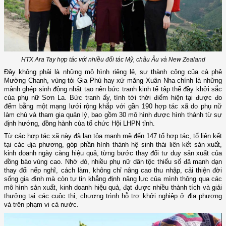
HTX Ara Tay hợp tác với nhiều đối tác Mỹ, châu Âu và New Zealand
Đây không phải là những mô hình riêng lẻ, sự thành công của cà phê
Mường Chanh, vùng tỏi Gia Phù hay xứ măng Xuân Nha chính là những
mảnh ghép sinh động nhất tạo nên bức tranh kinh tế tập thể đầy khởi sắc
của phụ nữ Sơn La. Bức tranh ấy, tính tới thời điểm hiện tại được đo
đếm bằng một mạng lưới rộng khắp với gần 190 hợp tác xã do phụ nữ
làm chủ và tham gia quản lý, bao gồm 30 mô hình được hình thành từ sự
định hướng, đồng hành của tổ chức Hội LHPN tỉnh.
Từ các hợp tác xã này đã lan tỏa mạnh mẽ đến 147 tổ hợp tác, tổ liên kết
tại các địa phương, góp phần hình thành hệ sinh thái liên kết sản xuất,
kinh doanh ngày càng hiệu quả, từng bước thay đổi tư duy sản xuất của
đồng bào vùng cao. Nhờ đó, nhiều phụ nữ dân tộc thiểu số đã mạnh dạn
thay đổi nếp nghĩ, cách làm, không chỉ nâng cao thu nhập, cải thiện đời
sống gia đình mà còn tự tin khẳng định năng lực của mình thông qua các
mô hình sản xuất, kinh doanh hiệu quả, đạt được nhiều thành tích và giải
thưởng tại các cuộc thi, chương trình hỗ trợ khởi nghiệp ở địa phương
và trên phạm vi cả nước.