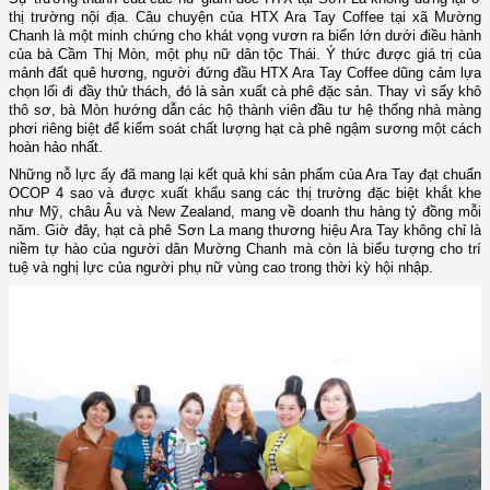
thị trường nội địa. Câu chuyện của HTX Ara Tay Coffee tại xã Mường
Chanh là một minh chứng cho khát vọng vươn ra biển lớn dưới điều hành
của bà Cầm Thị Mòn, một phụ nữ dân tộc Thái. Ý thức được giá trị của
mảnh đất quê hương, người đứng đầu HTX Ara Tay Coffee dũng cảm lựa
chọn lối đi đầy thử thách, đó là sản xuất cà phê đặc sản. Thay vì sấy khô
thô sơ, bà Mòn hướng dẫn các hộ thành viên đầu tư hệ thống nhà màng
phơi riêng biệt để kiểm soát chất lượng hạt cà phê ngậm sương một cách
hoàn hảo nhất.
Những nỗ lực ấy đã mang lại kết quả khi sản phẩm của Ara Tay đạt chuẩn
OCOP 4 sao và được xuất khẩu sang các thị trường đặc biệt khắt khe
như Mỹ, châu Âu và New Zealand, mang về doanh thu hàng tỷ đồng mỗi
năm. Giờ đây, hạt cà phê Sơn La mang thương hiệu Ara Tay không chỉ là
niềm tự hào của người dân Mường Chanh mà còn là biểu tượng cho trí
tuệ và nghị lực của người phụ nữ vùng cao trong thời kỳ hội nhập.