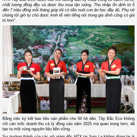
chất lượng đồng đều và được thu mua tận ruộng. Thu nhập ổn định từ 5
đến 7 triệu đồng mỗi tháng giúp tôi có tiền nuôi con ăn học đầy đủ. Phụ nữ
chúng tôi giờ tự chủ được kinh tế nên tiếng nói trong gia đình cũng có giá
trị hơn"
.
Bằng việc ký kết bao tiêu sản phẩm cho 50 hộ dân, Tây Bắc Eco không
chỉ cán mốc doanh thu cả tỷ đồng vào năm 2025 mà quan trọng hơn, đã
tạo ra một vùng nguyên liệu bền vững.
Sự trưởng thành của các nữ giám đốc HTX tại Sơn La không dừng lại ở