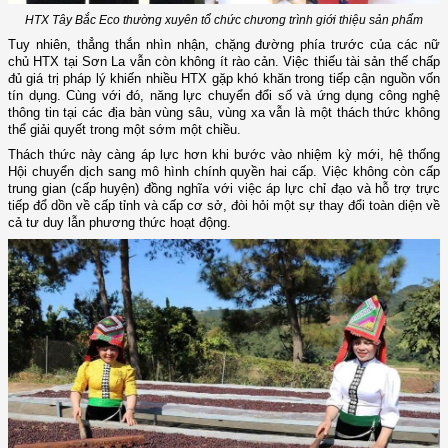
HTX Tây Bắc Eco thường xuyên tổ chức chương trình giới thiệu sản phẩm
Tuy nhiên, thẳng thắn nhìn nhận, chặng đường phía trước của các nữ
chủ HTX tại Sơn La vẫn còn không ít rào cản. Việc thiếu tài sản thế chấp
đủ giá trị pháp lý khiến nhiều HTX gặp khó khăn trong tiếp cận nguồn vốn
tín dụng. Cùng với đó, năng lực chuyển đổi số và ứng dụng công nghệ
thông tin tại các địa bàn vùng sâu, vùng xa vẫn là một thách thức không
thể giải quyết trong một sớm một chiều.
Thách thức này càng áp lực hơn khi bước vào nhiệm kỳ mới, hệ thống
Hội chuyển dịch sang mô hình chính quyền hai cấp. Việc không còn cấp
trung gian (cấp huyện) đồng nghĩa với việc áp lực chỉ đạo và hỗ trợ trực
tiếp đổ dồn về cấp tỉnh và cấp cơ sở, đòi hỏi một sự thay đổi toàn diện về
cả tư duy lẫn phương thức hoạt động.