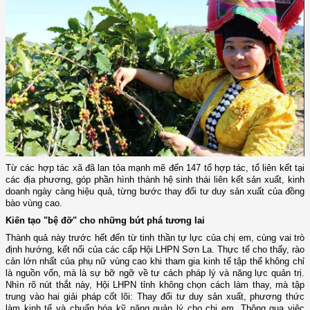
Từ các hợp tác xã đã lan tỏa mạnh mẽ đến 147 tổ hợp tác, tổ liên kết tại
các địa phương, góp phần hình thành hệ sinh thái liên kết sản xuất, kinh
doanh ngày càng hiệu quả, từng bước thay đổi tư duy sản xuất của đồng
bào vùng cao.
Kiến tạo "bệ đỡ" cho những bứt phá tương lai
Thành quả này trước hết đến từ tinh thần tự lực của chị em, cùng vai trò
định hướng, kết nối của các cấp Hội LHPN Sơn La. Thực tế cho thấy, rào
cản lớn nhất của phụ nữ vùng cao khi tham gia kinh tế tập thể không chỉ
là nguồn vốn, mà là sự bỡ ngỡ về tư cách pháp lý và năng lực quản trị.
Nhìn rõ nút thắt này, Hội LHPN tỉnh không chọn cách làm thay, mà tập
trung vào hai giải pháp cốt lõi: Thay đổi tư duy sản xuất, phương thức
làm kinh tế và chuẩn hóa kỹ năng quản lý cho chị em. Thông qua việc