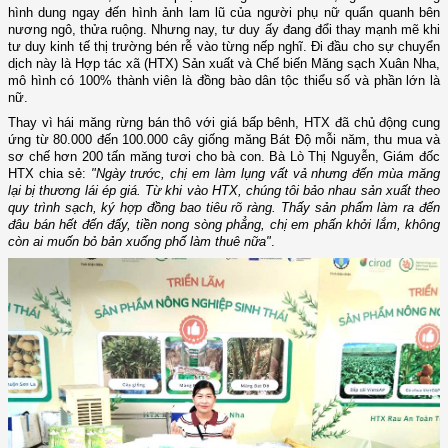
hình dung ngay đến hình ảnh lam lũ của người phụ nữ quẩn quanh bên
nương ngô, thửa ruộng. Nhưng nay, tư duy ấy đang đổi thay mạnh mẽ khi
tư duy kinh tế thị trường bén rễ vào từng nếp nghĩ. Đi đầu cho sự chuyển
dịch này là Hợp tác xã (HTX) Sản xuất và Chế biến Măng sạch Xuân Nha,
mô hình có 100% thành viên là đồng bào dân tộc thiểu số và phần lớn là
nữ.
Thay vì hái măng rừng bán thô với giá bấp bênh, HTX đã chủ động cung
ứng từ 80.000 đến 100.000 cây giống măng Bát Độ mỗi năm, thu mua và
sơ chế hơn 200 tấn măng tươi cho bà con. Bà Lò Thị Nguyễn, Giám đốc
HTX chia sẻ:
"Ngày trước, chị em làm lụng vất vả nhưng đến mùa măng
lại bị thương lái ép giá. Từ khi vào HTX, chúng tôi bảo nhau sản xuất theo
quy trình sạch, ký hợp đồng bao tiêu rõ ràng. Thấy sản phẩm làm ra đến
đâu bán hết đến đấy, tiền nong sòng phẳng, chị em phấn khởi lắm, không
còn ai muốn bỏ bản xuống phố làm thuê nữa"
.