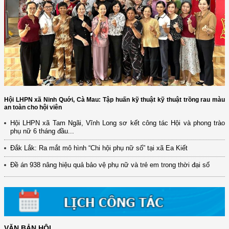
Hội LHPN xã Ninh Quới, Cà Mau: Tập huấn kỹ thuật kỹ thuật trồng rau màu
an toàn cho hội viên
Hội LHPN xã Tam Ngãi, Vĩnh Long sơ kết công tác Hội và phong trào
phụ nữ 6 tháng đầu...
(12/TB-HĐKH) V/v đăng ký, đề xuất nhiệm vụ Khoa học, công nghệ và
đổi mới ...
Đắk Lắk: Ra mắt mô hình “Chi hội phụ nữ số” tại xã Ea Kiết
(898/KH/ĐCT) Kế hoạch thực hiện Quyết định số 2415/QĐ-TTg ngày
Đề án 938 nâng hiệu quả bảo vệ phụ nữ và trẻ em trong thời đại số
31/10/2025 ...
(417/QĐ-BNNMT) Quyết định phê duyệt Chương trình mục tiêu quốc gia
xây dựng ...
(891/KH-ĐCT) Kế hoạch thực hiện Nghị quyết số 72-NQ/TW ngày
9/9/2025 của Bộ ...
VĂN BẢN HỘI