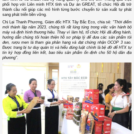
phối hợp với Liên minh HTX tỉnh và Dự án GREAT, tổ chức Hội đã trở
thành cầu nối giúp các mô hình từng bước chuyển từ sản xuất tự phát
sang phát triển bền vững.
Chị Lại Thanh Phương, Giám đốc HTX Tây Bắc Eco, chia sẻ:
"Thời điểm
mới thành lập năm 2023, chúng tôi rất lúng túng trong việc vận hành bộ
máy và định hình thương hiệu. Thay vì làm hộ, tổ chức Hội đã đồng hành,
hướng dẫn chúng tôi hoàn thiện hồ sơ pháp lý để đưa các sản phẩm tỏi
đen, rượu men lá tham gia phân hạng và đạt chứng nhận OCOP 3 sao.
Được trang bị tư duy quản trị và hiểu đúng luật chính là bệ đỡ để HTX tự
tin ký hợp đồng liên kết, bao tiêu sản phẩm ổn định cho 50 hộ dân địa
phương"
.