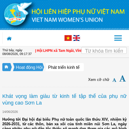
Truy cập nội dung luôn
Thứ bảy, ngày
cho hội viên
| Hội LHPN xã Tam Ngãi, Vĩnh Long sơ kết công tác Hội và phong 
08/08/2026
,
09:17:39
Hoạt động Hội
Phát triển kinh tế
Xem cỡ chữ
Khát vọng làm giàu từ kinh tế tập thể của phụ nữ
vùng cao Sơn La
14/06/2026
Hướng tới Đại hội đại biểu Phụ nữ toàn quốc lần thứu XIV, nhiệm kỳ
2026-2031, từ các thôn, bản xa xôi của tỉnh miền núi Sơn La, ngày
càng nhiều phụ nữ dân tộc thiểu số mạnh dạn tham gia các mô hình