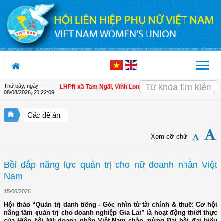
Truy cập nội dung luôn
Thứ bảy, ngày
 hội viên
| Hội LHPN xã Tam Ngãi, Vĩnh Long sơ kết công tác Hội và phong trà
08/08/2026
,
20:22:10
Các đề án
Xem cỡ chữ
Bồi đắp năng lực quản trị cho nữ doanh nhân Việt
Nam
15/06/2026
Hội thảo “Quản trị danh tiếng - Góc nhìn từ tài chính & thuế: Cơ hội
nâng tầm quản trị cho doanh nghiệp Gia Lai” là hoạt động thiết thực
của Hiệp hội Nữ doanh nhân Việt Nam chào mừng Đại hội đại biểu