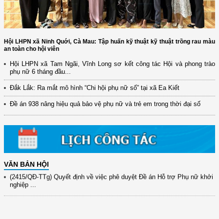
Hội LHPN xã Ninh Quới, Cà Mau: Tập huấn kỹ thuật kỹ thuật trồng rau màu
an toàn cho hội viên
Hội LHPN xã Tam Ngãi, Vĩnh Long sơ kết công tác Hội và phong trào
phụ nữ 6 tháng đầu...
(12/TB-HĐKH) V/v đăng ký, đề xuất nhiệm vụ Khoa học, công nghệ và
đổi mới ...
Đắk Lắk: Ra mắt mô hình “Chi hội phụ nữ số” tại xã Ea Kiết
(898/KH/ĐCT) Kế hoạch thực hiện Quyết định số 2415/QĐ-TTg ngày
Đề án 938 nâng hiệu quả bảo vệ phụ nữ và trẻ em trong thời đại số
31/10/2025 ...
(417/QĐ-BNNMT) Quyết định phê duyệt Chương trình mục tiêu quốc gia
xây dựng ...
(891/KH-ĐCT) Kế hoạch thực hiện Nghị quyết số 72-NQ/TW ngày
9/9/2025 của Bộ ...
VĂN BẢN HỘI
(2415/QĐ-TTg) Quyết định về việc phê duyệt Đề án Hỗ trợ Phụ nữ khởi
nghiệp ...