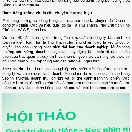
trị tốt và tuân thủ nhất quán là nền tảng bảo vệ danh tiếng bền vững", bà
Đồng Thị Ánh chia sẻ.
Danh tiếng không chỉ là câu chuyện thương hiệu
Một trong những nội dung trọng tâm của hội thảo là chuyên đề "Quản trị
công ty - chiến lược và hiệu quả" do bà Hà Thu Thanh, Phó Chủ tịch Phó
Chủ tịch VAWE, trình bày.
Với hơn 40 năm kinh nghiệm trong lĩnh vực quản trị công ty, tài chính, kế
toán và kiểm toán, bà Hà Thu Thanh cho rằng chiến lược là yếu tố cốt lõi
quyết định con đường phát triển dài hạn của doanh nghiệp. Muốn tăng
trưởng bền vững, doanh nghiệp cần xây dựng tầm nhìn rõ ràng, hoàn
thiện cấu trúc quản trị, quy trình vận hành, nguồn lực và năng lực thực thi
phù hợp thay vì chỉ tập trung vào các mục tiêu ngắn hạn.
Theo bà Hà Thu Thanh, doanh nghiệp cần phân biệt rõ giữa chiến lược
công ty và chiến lược kinh doanh. Nếu chiến lược kinh doanh tập trung
vào thị trường, doanh thu, chi phí và lợi thế cạnh tranh thì chiến lược
công ty hướng tới những câu hỏi dài hạn hơn như doanh nghiệp muốn trở
thành ai, xây dựng danh tiếng như thế nào và phát triển theo hướng nào.