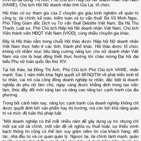
(VAWE), Chủ tịch Hội Nữ doanh nhân tỉnh Gia Lai, tổ chức.
Hội thảo có sự tham gia của 2 chuyên gia giàu kinh nghiệm về quản trị
công ty, tài chính, kế toán, kiểm toán và tư vấn thuế: Bà Vũ Minh Ngọc,
Phó Tổng Giám đốc Dịch vụ Tư vấn thuế Deloitte Việt Nam; Bà Hà Thu
Thanh, Luật sư, Phó Chủ tịch Hiệp hội Nữ doanh nhân Việt Nam, Chủ tịch
Viện thành viên HĐQT Việt Nam (VIOD), cùng nhiều chuyên gia khác.
Đây là Hội thảo nằm trong chuỗi Hội thảo được Hiệp hội Nữ doanh nhân
Việt Nam thực hiện ở các tỉnh, thành phố khác. Hội thảo được tổ chức
không chỉ nhằm mục tiêu tăng cường năng lực cho nữ doanh nhân Việt
Nam mà còn là hoạt động thiết thực hướng tới chào mừng Đại hội đại
biểu Phụ nữ toàn quốc lần thứ XIV.
Tại hội thảo, bà Đồng Thị Ánh, Phó Chủ tịch Phó Chủ tịch VAWE, nhấn
mạnh: Sau 1 năm triển khai Nghị quyết số 68-NQ/TW về phát triển kinh tế
tư nhân, vai trò của cộng đồng doanh nghiệp tư nhân, đặc biệt là doanh
nghiệp do phụ nữ làm chủ, ngày càng được khẳng định trong tạo việc
làm, thúc đẩy đổi mới sáng tạo và nâng cao năng lực cạnh tranh của địa
phương.
Trong bối cảnh hiện nay, năng lực cạnh tranh của doanh nghiệp không chỉ
được quyết định bởi sản phẩm hay thị trường, mà còn bởi khả năng quản
trị và mức độ tuân thủ pháp luật.
"Một doanh nghiệp có thể mất nhiều năm để gây dựng uy tín nhưng chỉ
một sai sót tài chính, một vấn đề về nghĩa vụ thuế hoặc sự thiếu minh
bạch thông tin cũng có thể làm suy giảm niềm tin của khách hàng, đối
tác, nhà đầu tư và cơ quan quản lý. Ngược lại, tài chính lành mạnh, quản