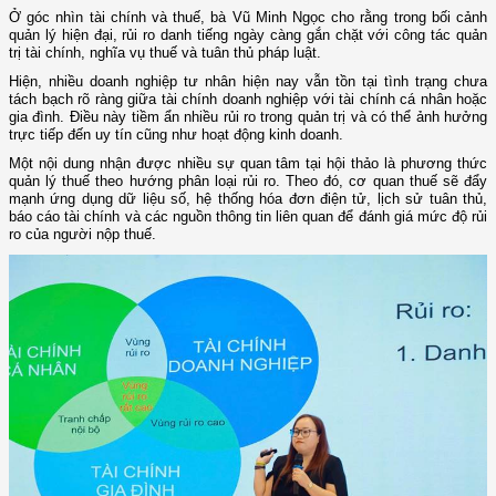
Ở góc nhìn tài chính và thuế, bà Vũ Minh Ngọc cho rằng trong bối cảnh
quản lý hiện đại, rủi ro danh tiếng ngày càng gắn chặt với công tác quản
trị tài chính, nghĩa vụ thuế và tuân thủ pháp luật.
Hiện, nhiều doanh nghiệp tư nhân hiện nay vẫn tồn tại tình trạng chưa
tách bạch rõ ràng giữa tài chính doanh nghiệp với tài chính cá nhân hoặc
gia đình. Điều này tiềm ẩn nhiều rủi ro trong quản trị và có thể ảnh hưởng
trực tiếp đến uy tín cũng như hoạt động kinh doanh.
Một nội dung nhận được nhiều sự quan tâm tại hội thảo là phương thức
quản lý thuế theo hướng phân loại rủi ro. Theo đó, cơ quan thuế sẽ đẩy
mạnh ứng dụng dữ liệu số, hệ thống hóa đơn điện tử, lịch sử tuân thủ,
báo cáo tài chính và các nguồn thông tin liên quan để đánh giá mức độ rủi
ro của người nộp thuế.