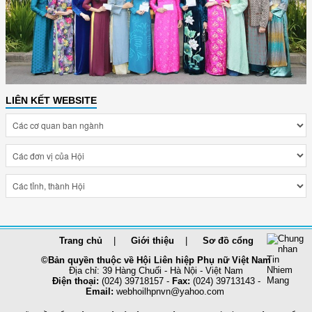
LIÊN KẾT WEBSITE
Trang chủ
Giới thiệu
Sơ đồ cổng
©Bản quyền thuộc về Hội Liên hiệp Phụ nữ Việt Nam
Địa chỉ: 39 Hàng Chuối - Hà Nội - Việt Nam
Điện thoại:
(024) 39718157 -
Fax:
(024) 39713143 -
Email:
webhoilhpnvn@yahoo.com