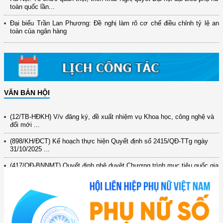
toàn quốc lần...
Đại biểu Trần Lan Phương: Đề nghị làm rõ cơ chế điều chỉnh tỷ lệ an
toàn của ngân hàng
VĂN BẢN HỘI
(12/TB-HĐKH) V/v đăng ký, đề xuất nhiệm vụ Khoa học, công nghệ và
đổi mới ...
(898/KH/ĐCT) Kế hoạch thực hiện Quyết định số 2415/QĐ-TTg ngày
31/10/2025 ...
(417/QĐ-BNNMT) Quyết định phê duyệt Chương trình mục tiêu quốc gia
xây dựng ...
(891/KH-ĐCT) Kế hoạch thực hiện Nghị quyết số 72-NQ/TW ngày
9/9/2025 của Bộ ...
(2415/QĐ-TTg) Quyết định về việc phê duyệt Đề án Hỗ trợ Phụ nữ khởi
nghiệp ...