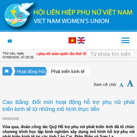
Truy cập nội dung luôn
Thứ sáu, ngày
t Đại hội đại biểu phụ nữ toàn quốc lần thứ XIV đến cán bộ Hội các cấp
| Hà Nội:
07/08/2026
,
07:26:06
Hoạt động Hội
Phát triển kinh tế
Xem cỡ chữ
Cao Bằng: Đổi mới hoạt động hỗ trợ phụ nữ phát
triển kinh tế từ những mô hình thực tiễn
05/06/2026
Vừa qua, đoàn công tác Quỹ Hỗ trợ phụ nữ phát triển tỉnh đã tổ chức
chương trình học tập kinh nghiệm xây dựng mô hình hỗ trợ phụ nữ
phát triển kinh tế tại các tỉnh Lào Cai, Điện Biên và Sơn La.