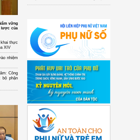
: Nắm vững
 lược của
n khai thực
óa XIV
vào nhiệm
Lâm: Công
t bộ phận