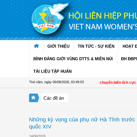
Truy cập nội dung luôn
GIỚI THIỆU
TIN TỨC - SỰ KIỆN
HOẠT 
BÌNH ĐẲNG GIỚI VÙNG DTTS & MIỀN NÚI
ĐH ĐBP
TÀI LIỆU TẬP HUẤN
Thứ năm, ngày 06/08/2026
,
03:49:04
Đề án 01 tạo chuyển biến tích cực trong phát t
Các đề án
Những kỳ vọng của phụ nữ Hà Tĩnh trước 
quốc XIV
14/06/2026