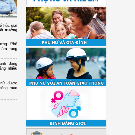
ể hòa giải
ôi trường
ương: Phổ
 làm trung
ành động
ằng nhiều
ụ nữ được
chống mua