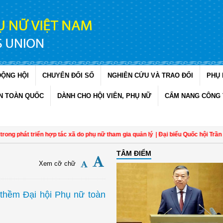
ĐỘNG HỘI
CHUYỂN ĐỔI SỐ
NGHIÊN CỨU VÀ TRAO ĐỔI
PHỤ 
N TOÀN QUỐC
DÀNH CHO HỘI VIÊN, PHỤ NỮ
CẨM NANG CÔNG 
riển hợp tác xã do phụ nữ tham gia quản lý
| Đại biểu Quốc hội Trần Lan Phươn
TÂM ĐIỂM
Xem cỡ chữ
thềm Đại hội Phụ nữ toàn