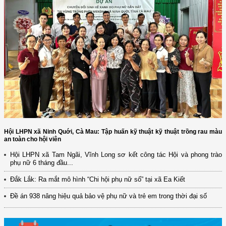
Hội LHPN xã Ninh Quới, Cà Mau: Tập huấn kỹ thuật kỹ thuật trồng rau màu
an toàn cho hội viên
Hội LHPN xã Tam Ngãi, Vĩnh Long sơ kết công tác Hội và phong trào
(12/TB-HĐKH) V/v đăng ký, đề xuất nhiệm vụ Khoa học, công nghệ và
phụ nữ 6 tháng đầu...
đổi mới ...
Đắk Lắk: Ra mắt mô hình “Chi hội phụ nữ số” tại xã Ea Kiết
(898/KH/ĐCT) Kế hoạch thực hiện Quyết định số 2415/QĐ-TTg ngày
31/10/2025 ...
Đề án 938 nâng hiệu quả bảo vệ phụ nữ và trẻ em trong thời đại số
(417/QĐ-BNNMT) Quyết định phê duyệt Chương trình mục tiêu quốc gia
xây dựng ...