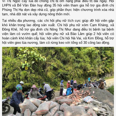
Vi Thị Ngọc cấy lúa do chồng chị bị ốm nặng phải điều trị dài ngày. Hội
LHPN xã Bế Văn Đàn huy động 35 hội viên tham gia hỗ trợ gia đình chị
Phùng Thị Hạ dọn dẹp nhà cũ, góp phần thực hiện chương trình xóa nhà
tạm, nhà dột nát và xây dựng nông thôn mới.
Tại nhiều địa phương, các chi hội phụ nữ tích cực giúp đỡ hội viên gặp
khó khăn trong lao động sản xuất. Chi hội phụ nữ xóm Cạm Khàng, xã
Đông Khê, hỗ trợ gia đình chị Nông Thị Như đang điều trị bệnh tại bệnh
viện làm cỏ vườn quế; hội viên phụ nữ xã Bảo Lâm giúp 2 hội viên có
hoàn cảnh khó khăn cấy lúa; hội viên Chi hội Nà Vai, xã Kim Đồng, hỗ trợ
hội viên gieo lúa nương, làm cỏ rừng keo với tổng số 30 công lao động.