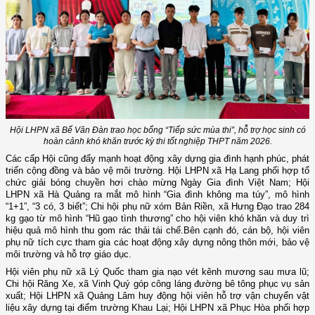
Hội LHPN xã Bế Văn Đàn trao học bổng “Tiếp sức mùa thi”, hỗ trợ học sinh có
hoàn cảnh khó khăn trước kỳ thi tốt nghiệp THPT năm 2026.
Các cấp Hội cũng đẩy mạnh hoạt động xây dựng gia đình hạnh phúc, phát
triển cộng đồng và bảo vệ môi trường. Hội LHPN xã Hạ Lang phối hợp tổ
chức giải bóng chuyền hơi chào mừng Ngày Gia đình Việt Nam; Hội
LHPN xã Hà Quảng ra mắt mô hình “Gia đình không ma túy”, mô hình
“1+1”, “3 có, 3 biết”; Chi hội phụ nữ xóm Bản Riền, xã Hưng Đạo trao 284
kg gạo từ mô hình “Hũ gạo tình thương” cho hội viên khó khăn và duy trì
hiệu quả mô hình thu gom rác thải tái chế.Bên cạnh đó, cán bộ, hội viên
phụ nữ tích cực tham gia các hoạt động xây dựng nông thôn mới, bảo vệ
môi trường và hỗ trợ giáo dục.
Hội viên phụ nữ xã Lý Quốc tham gia nạo vét kênh mương sau mưa lũ;
Chi hội Răng Xe, xã Vinh Quý góp công láng đường bê tông phục vụ sản
xuất; Hội LHPN xã Quảng Lâm huy động hội viên hỗ trợ vận chuyển vật
liệu xây dựng tại điểm trường Khau Lại; Hội LHPN xã Phục Hòa phối hợp