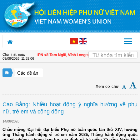
Truy cập nội dung luôn
Chủ nhật, ngày
ội viên
| Hội LHPN xã Tam Ngãi, Vĩnh Long sơ kết công tác Hội và phong trào 
09/08/2026
,
11:32:07
Các đề án
Xem cỡ chữ
Cao Bằng: Nhiều hoạt động ý nghĩa hướng về phụ
nữ, trẻ em và cộng đồng
14/06/2026
Chào mừng Đại hội đại biểu Phụ nữ toàn quốc lần thứ XIV, hưởng
ứng Tháng hành động vì trẻ em năm 2026, Tháng hành động quốc
gia về phòng, chống bạo lực gia đình và kỷ niệm 25 năm Ngày Gia