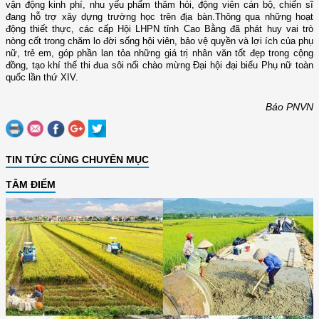
vận động kinh phí, nhu yếu phẩm thăm hỏi, động viên cán bộ, chiến sĩ
đang hỗ trợ xây dựng trường học trên địa bàn.Thông qua những hoạt
động thiết thực, các cấp Hội LHPN tỉnh Cao Bằng đã phát huy vai trò
nòng cốt trong chăm lo đời sống hội viên, bảo vệ quyền và lợi ích của phụ
nữ, trẻ em, góp phần lan tỏa những giá trị nhân văn tốt đẹp trong cộng
đồng, tạo khí thế thi đua sôi nổi chào mừng Đại hội đại biểu Phụ nữ toàn
quốc lần thứ XIV.
Báo PNVN
TIN TỨC CÙNG CHUYÊN MỤC
TÂM ĐIỂM