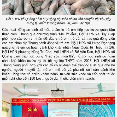
Hội LHPN xã Quảng Lâm huy động hội viên hỗ trợ vận chuyển vật liệu xây
dựng tại điểm trường Khau Lại, xóm Sác Ngà
Các hoạt động an sinh xã hội, chăm lo trẻ em tiếp tục được quan tâm
thực hiện. Thông qua chương trình “Mẹ đỡ đầu”, Hội LHPN xã Huy Giáp
phối hợp các đơn vị nhận đỡ đầu 5 trẻ em mồ côi và trao quà động viên
các em nhân dịp Tháng hành động vì trẻ em. Hội LHPN xã Hưng Đạo tặng
quà cho trẻ em có hoàn cảnh khó khăn nhân Ngày Quốc tế Thiếu nhi 1/6.
Hội LHPN phường Nùng Trí Cao, Hội LHPN xã Bế Văn Đàn, Hội LHPN xã
Quảng Lâm trao học bổng “Tiếp sức mùa thi”, hỗ trợ học sinh có hoàn
cảnh khó khăn trước kỳ thi tốt nghiệp THPT năm 2026. Hội LHPN xã
Thông Nông phối hợp với các tổ chức đoàn thể trao 22 suất quà cho hộ
nghèo, người khuyết tật, trẻ em mồ côi và phụ nữ có hoàn cảnh khó
khăn; đồng thời tổ chức khám bệnh, tư vấn sức khỏe và cấp phát thuốc
miễn phí cho trên 150 lượt người dân thuộc diện chính sách.