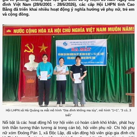
đình Việt Nam (28/6/2001 - 28/6/2026), các cấp Hội LHPN tỉnh Cao
Bằng đã triển khai nhiều hoạt động ý nghĩa hướng về phụ nữ, trẻ em
và cộng đồng.
Hội LHPN xã Hà Quảng ra mắt mô hình “Gia đình không ma túy”, mô hình “1+1”, “3 có, 3
biết”
Nổi bật là các hoạt động hỗ trợ hội viên có hoàn cảnh khó khăn, phát huy
tinh thần tương thân tương ái trong cán bộ, hội viên phụ nữ. Chi hội phụ
nữ xóm Đoỏng Pán 1, xã Độc Lập, đã vận động hội viên giúp gia đình chị