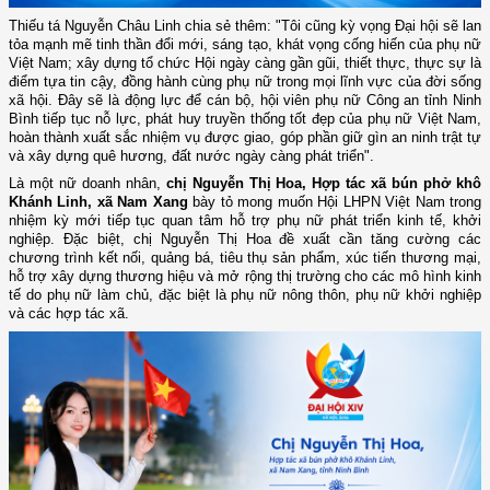
Thiếu tá Nguyễn Châu Linh chia sẻ thêm: "Tôi cũng kỳ vọng Đại hội sẽ lan
tỏa mạnh mẽ tinh thần đổi mới, sáng tạo, khát vọng cống hiến của phụ nữ
Việt Nam; xây dựng tổ chức Hội ngày càng gần gũi, thiết thực, thực sự là
điểm tựa tin cậy, đồng hành cùng phụ nữ trong mọi lĩnh vực của đời sống
xã hội. Đây sẽ là động lực để cán bộ, hội viên phụ nữ Công an tỉnh Ninh
Bình tiếp tục nỗ lực, phát huy truyền thống tốt đẹp của phụ nữ Việt Nam,
hoàn thành xuất sắc nhiệm vụ được giao, góp phần giữ gìn an ninh trật tự
và xây dựng quê hương, đất nước ngày càng phát triển".
Là một nữ doanh nhân,
chị Nguyễn Thị Hoa, Hợp tác xã bún phở khô
Khánh Linh, xã Nam Xang
bày tỏ mong muốn Hội LHPN Việt Nam trong
nhiệm kỳ mới tiếp tục quan tâm hỗ trợ phụ nữ phát triển kinh tế, khởi
nghiệp. Đặc biệt, chị Nguyễn Thị Hoa đề xuất cần tăng cường các
chương trình kết nối, quảng bá, tiêu thụ sản phẩm, xúc tiến thương mại,
hỗ trợ xây dựng thương hiệu và mở rộng thị trường cho các mô hình kinh
tế do phụ nữ làm chủ, đặc biệt là phụ nữ nông thôn, phụ nữ khởi nghiệp
và các hợp tác xã.