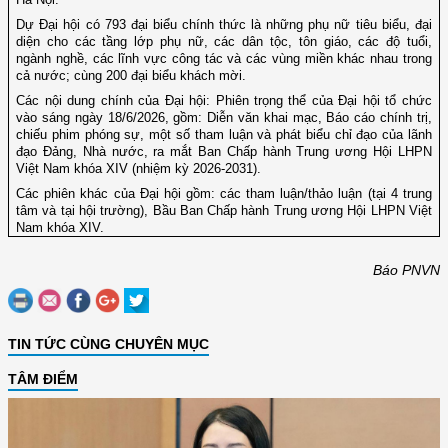
Dự Đại hội có 793 đại biểu chính thức là những phụ nữ tiêu biểu, đại
diện cho các tầng lớp phụ nữ, các dân tộc, tôn giáo, các độ tuổi,
ngành nghề, các lĩnh vực công tác và các vùng miền khác nhau trong
cả nước; cùng 200 đại biểu khách mời.
Các nội dung chính của Đại hội: Phiên trọng thể của Đại hội tổ chức
vào sáng ngày 18/6/2026, gồm: Diễn văn khai mạc, Báo cáo chính trị,
chiếu phim phóng sự, một số tham luận và phát biểu chỉ đạo của lãnh
đạo Đảng, Nhà nước, ra mắt Ban Chấp hành Trung ương Hội LHPN
Việt Nam khóa XIV (nhiệm kỳ 2026-2031).
Các phiên khác của Đại hội gồm: các tham luận/thảo luận (tại 4 trung
tâm và tại hội trường), Bầu Ban Chấp hành Trung ương Hội LHPN Việt
Nam khóa XIV.
Báo PNVN
TIN TỨC CÙNG CHUYÊN MỤC
TÂM ĐIỂM