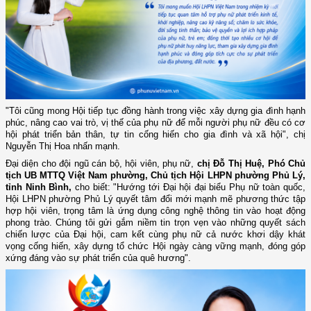
"Tôi cũng mong Hội tiếp tục đồng hành trong việc xây dựng gia đình hạnh
phúc, nâng cao vai trò, vị thế của phụ nữ để mỗi người phụ nữ đều có cơ
hội phát triển bản thân, tự tin cống hiến cho gia đình và xã hội", chị
Nguyễn Thị Hoa nhấn mạnh.
Đại diện cho đội ngũ cán bộ, hội viên, phụ nữ,
chị Đỗ Thị Huệ, Phó Chủ
tịch UB MTTQ Việt Nam phường, Chủ tịch Hội LHPN phường Phủ Lý,
tỉnh Ninh Bình,
cho biết: "Hướng tới Đại hội đại biểu Phụ nữ toàn quốc,
Hội LHPN phường Phủ Lý quyết tâm đổi mới mạnh mẽ phương thức tập
hợp hội viên, trọng tâm là ứng dụng công nghệ thông tin vào hoạt động
phong trào. Chúng tôi gửi gắm niềm tin trọn vẹn vào những quyết sách
chiến lược của Đại hội, cam kết cùng phụ nữ cả nước khơi dậy khát
vọng cống hiến, xây dựng tổ chức Hội ngày càng vững mạnh, đóng góp
xứng đáng vào sự phát triển của quê hương".