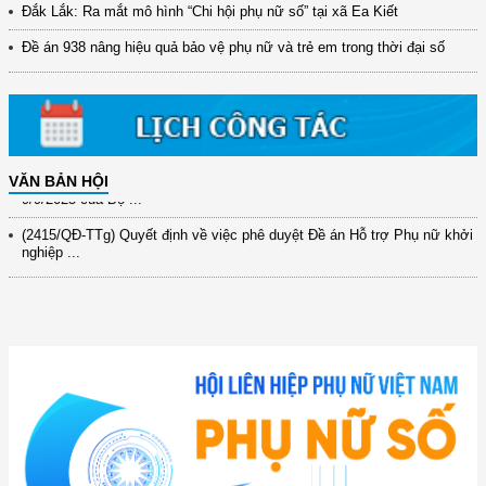
(12/TB-HĐKH) V/v đăng ký, đề xuất nhiệm vụ Khoa học, công nghệ và
Đắk Lắk: Ra mắt mô hình “Chi hội phụ nữ số” tại xã Ea Kiết
đổi mới ...
Đề án 938 nâng hiệu quả bảo vệ phụ nữ và trẻ em trong thời đại số
(898/KH/ĐCT) Kế hoạch thực hiện Quyết định số 2415/QĐ-TTg ngày
31/10/2025 ...
(417/QĐ-BNNMT) Quyết định phê duyệt Chương trình mục tiêu quốc gia
xây dựng ...
(891/KH-ĐCT) Kế hoạch thực hiện Nghị quyết số 72-NQ/TW ngày
9/9/2025 của Bộ ...
VĂN BẢN HỘI
(2415/QĐ-TTg) Quyết định về việc phê duyệt Đề án Hỗ trợ Phụ nữ khởi
nghiệp ...