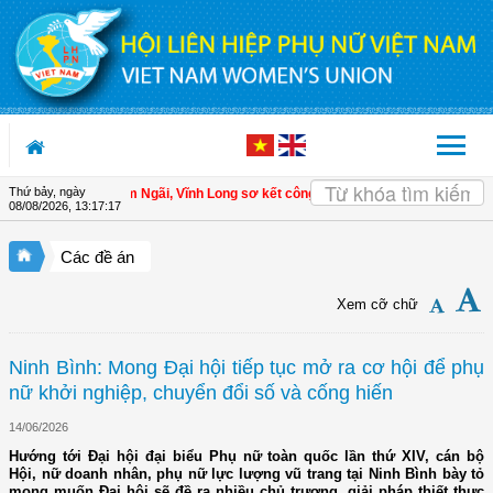
Truy cập nội dung luôn
Thứ bảy, ngày
ội LHPN xã Tam Ngãi, Vĩnh Long sơ kết công tác Hội và phong trào phụ nữ 6 th
08/08/2026
,
13:17:18
Các đề án
Xem cỡ chữ
Ninh Bình: Mong Đại hội tiếp tục mở ra cơ hội để phụ
nữ khởi nghiệp, chuyển đổi số và cống hiến
14/06/2026
Hướng tới Đại hội đại biểu Phụ nữ toàn quốc lần thứ XIV, cán bộ
Hội, nữ doanh nhân, phụ nữ lực lượng vũ trang tại Ninh Bình bày tỏ
mong muốn Đại hội sẽ đề ra nhiều chủ trương, giải pháp thiết thực