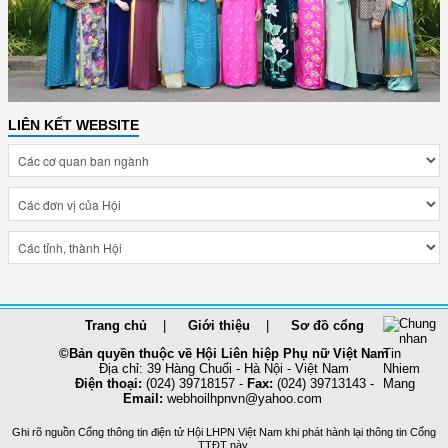
LIÊN KẾT WEBSITE
Trang chủ
Giới thiệu
Sơ đồ cổng
©Bản quyền thuộc về Hội Liên hiệp Phụ nữ Việt Nam
Địa chỉ: 39 Hàng Chuối - Hà Nội - Việt Nam
Điện thoại:
(024) 39718157 -
Fax:
(024) 39713143 -
Email:
webhoilhpnvn@yahoo.com
Ghi rõ nguồn Cổng thông tin điện tử Hội LHPN Việt Nam khi phát hành lại thông tin Cổng
TTĐT này.