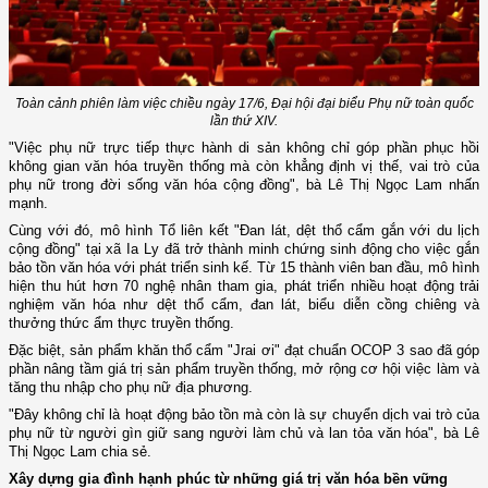
Toàn cảnh phiên làm việc chiều ngày 17/6, Đại hội đại biểu Phụ nữ toàn quốc
lần thứ XIV.
"Việc phụ nữ trực tiếp thực hành di sản không chỉ góp phần phục hồi
không gian văn hóa truyền thống mà còn khẳng định vị thế, vai trò của
phụ nữ trong đời sống văn hóa cộng đồng", bà Lê Thị Ngọc Lam nhấn
mạnh.
Cùng với đó, mô hình Tổ liên kết "Đan lát, dệt thổ cẩm gắn với du lịch
cộng đồng" tại xã Ia Ly đã trở thành minh chứng sinh động cho việc gắn
bảo tồn văn hóa với phát triển sinh kế. Từ 15 thành viên ban đầu, mô hình
hiện thu hút hơn 70 nghệ nhân tham gia, phát triển nhiều hoạt động trải
nghiệm văn hóa như dệt thổ cẩm, đan lát, biểu diễn cồng chiêng và
thưởng thức ẩm thực truyền thống.
Đặc biệt, sản phẩm khăn thổ cẩm "Jrai ơi" đạt chuẩn OCOP 3 sao đã góp
phần nâng tầm giá trị sản phẩm truyền thống, mở rộng cơ hội việc làm và
tăng thu nhập cho phụ nữ địa phương.
"Đây không chỉ là hoạt động bảo tồn mà còn là sự chuyển dịch vai trò của
phụ nữ từ người gìn giữ sang người làm chủ và lan tỏa văn hóa", bà Lê
Thị Ngọc Lam chia sẻ.
Xây dựng gia đình hạnh phúc từ những giá trị văn hóa bền vững