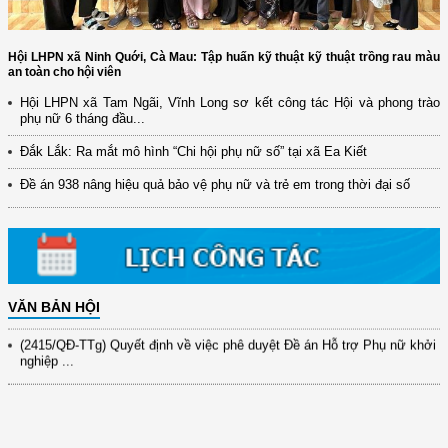
Hội LHPN xã Ninh Quới, Cà Mau: Tập huấn kỹ thuật kỹ thuật trồng rau màu
an toàn cho hội viên
Hội LHPN xã Tam Ngãi, Vĩnh Long sơ kết công tác Hội và phong trào
phụ nữ 6 tháng đầu...
(12/TB-HĐKH) V/v đăng ký, đề xuất nhiệm vụ Khoa học, công nghệ và
đổi mới ...
Đắk Lắk: Ra mắt mô hình “Chi hội phụ nữ số” tại xã Ea Kiết
(898/KH/ĐCT) Kế hoạch thực hiện Quyết định số 2415/QĐ-TTg ngày
Đề án 938 nâng hiệu quả bảo vệ phụ nữ và trẻ em trong thời đại số
31/10/2025 ...
(417/QĐ-BNNMT) Quyết định phê duyệt Chương trình mục tiêu quốc gia
xây dựng ...
(891/KH-ĐCT) Kế hoạch thực hiện Nghị quyết số 72-NQ/TW ngày
9/9/2025 của Bộ ...
VĂN BẢN HỘI
(2415/QĐ-TTg) Quyết định về việc phê duyệt Đề án Hỗ trợ Phụ nữ khởi
nghiệp ...