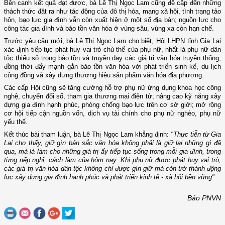
Bên cạnh kết quả đạt được, bà Lê Thị Ngọc Lam cũng đề cập đến những
thách thức đặt ra như tác động của đô thị hóa, mạng xã hội, tình trạng tảo
hôn, bạo lực gia đình vẫn còn xuất hiện ở một số địa bàn; nguồn lực cho
công tác gia đình và bảo tồn văn hóa ở vùng sâu, vùng xa còn hạn chế.
Trước yêu cầu mới, bà Lê Thị Ngọc Lam cho biết, Hội LHPN tỉnh Gia Lai
xác định tiếp tục phát huy vai trò chủ thể của phụ nữ, nhất là phụ nữ dân
tộc thiểu số trong bảo tồn và truyền dạy các giá trị văn hóa truyền thống;
đồng thời đẩy mạnh gắn bảo tồn văn hóa với phát triển sinh kế, du lịch
cộng đồng và xây dựng thương hiệu sản phẩm văn hóa địa phương.
Các cấp Hội cũng sẽ tăng cường hỗ trợ phụ nữ ứng dụng khoa học công
nghệ, chuyển đổi số, tham gia thương mại điện tử; nâng cao kỹ năng xây
dựng gia đình hạnh phúc, phòng chống bạo lực trên cơ sở giới; mở rộng
cơ hội tiếp cận nguồn vốn, dịch vụ tài chính cho phụ nữ nghèo, phụ nữ
yếu thế.
Kết thúc bài tham luận, bà Lê Thị Ngọc Lam khẳng định:
"Thực tiễn từ Gia
Lai cho thấy, giữ gìn bản sắc văn hóa không phải là giữ lại những gì đã
qua, mà là làm cho những giá trị ấy tiếp tục sống trong mỗi gia đình, trong
từng nếp nghĩ, cách làm của hôm nay. Khi phụ nữ được phát huy vai trò,
các giá trị văn hóa dân tộc không chỉ được gìn giữ mà còn trở thành động
lực xây dựng gia đình hạnh phúc và phát triển kinh tế - xã hội bền vững".
Báo PNVN