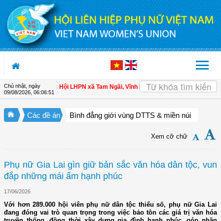
Truy cập nội dung luôn
Chủ nhật, ngày
ho hội viên
| Hội LHPN xã Tam Ngãi, Vĩnh Long sơ kết công tác Hội và phong t
09/08/2026
,
06:06:53
Các đề án
Bình đẳng giới vùng DTTS & miền núi
Xem cỡ chữ
Phụ nữ Gia Lai gìn giữ bản sắc văn hóa dân tộc, vun
đắp những mái ấm hạnh phúc
17/06/2026
Với hơn 289.000 hội viên phụ nữ dân tộc thiểu số, phụ nữ Gia Lai
đang đóng vai trò quan trọng trong việc bảo tồn các giá trị văn hóa
truyền thống, đồng thời xây dựng gia đình hạnh phúc, góp phần