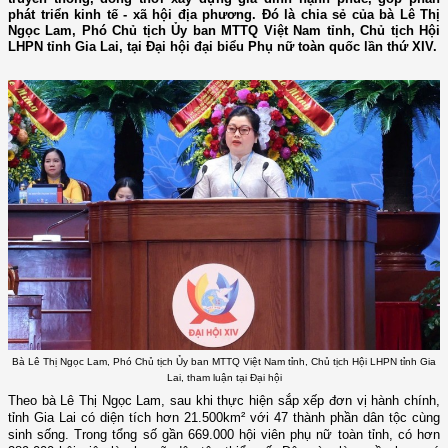
phát triển kinh tế - xã hội địa phương. Đó là chia sẻ của bà Lê Thị
Ngọc Lam, Phó Chủ tịch Ủy ban MTTQ Việt Nam tỉnh, Chủ tịch Hội
LHPN tỉnh Gia Lai, tại Đại hội đại biểu Phụ nữ toàn quốc lần thứ XIV.
Bà Lê Thị Ngọc Lam, Phó Chủ tịch Ủy ban MTTQ Việt Nam tỉnh, Chủ tịch Hội LHPN tỉnh Gia
Lai, tham luận tại Đại hội
Theo bà Lê Thị Ngọc Lam, sau khi thực hiện sắp xếp đơn vị hành chính,
tỉnh Gia Lai có diện tích hơn 21.500km² với 47 thành phần dân tộc cùng
sinh sống. Trong tổng số gần 669.000 hội viên phụ nữ toàn tỉnh, có hơn