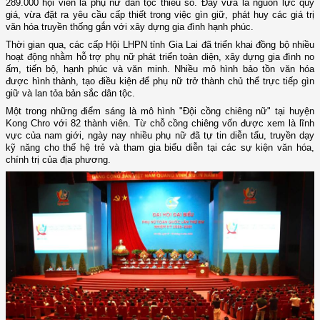
289.000 hội viên là phụ nữ dân tộc thiểu số. Đây vừa là nguồn lực quý
giá, vừa đặt ra yêu cầu cấp thiết trong việc gìn giữ, phát huy các giá trị
văn hóa truyền thống gắn với xây dựng gia đình hạnh phúc.
Thời gian qua, các cấp Hội LHPN tỉnh Gia Lai đã triển khai đồng bộ nhiều
hoạt động nhằm hỗ trợ phụ nữ phát triển toàn diện, xây dựng gia đình no
ấm, tiến bộ, hạnh phúc và văn minh. Nhiều mô hình bảo tồn văn hóa
được hình thành, tạo điều kiện để phụ nữ trở thành chủ thể trực tiếp gìn
giữ và lan tỏa bản sắc dân tộc.
Một trong những điểm sáng là mô hình "Đội cồng chiêng nữ" tại huyện
Kong Chro với 82 thành viên. Từ chỗ cồng chiêng vốn được xem là lĩnh
vực của nam giới, ngày nay nhiều phụ nữ đã tự tin diễn tấu, truyền dạy
kỹ năng cho thế hệ trẻ và tham gia biểu diễn tại các sự kiện văn hóa,
chính trị của địa phương.