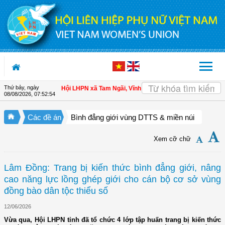
Truy cập nội dung luôn
Thứ bảy, ngày
n cho hội viên
| Hội LHPN xã Tam Ngãi, Vĩnh Long sơ kết công tác Hội và phon
08/08/2026
,
07:52:54
Các đề án
Bình đẳng giới vùng DTTS & miền núi
Xem cỡ chữ
Lâm Đồng: Trang bị kiến thức bình đẳng giới, nâng
cao năng lực lồng ghép giới cho cán bộ cơ sở vùng
đồng bào dân tộc thiểu số
12/06/2026
Vừa qua, Hội LHPN tỉnh đã tổ chức 4 lớp tập huấn trang bị kiến thức