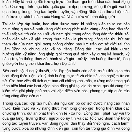
khăn
. Đây là những đối tượng trực tiếp tham gia triển khai các hoạt động
của Chương trình mục tiêu quốc gia tại địa phương, đồng thời giữ vai trò
quan trọng trong công tác tuyên truyền, vận động Nhân dân thực hiện các
chủ trương, chính sách của Đảng và Nhà nước về bình đẳng giới.
Tại các lớp tập huấn, học viên được trang bị những kiến thức cơ bản
như:
tổng quan về bình đẳng giới trong phát triển vùng đồng bào dân tộc
thiểu số;
vai trò của phụ nữ và nam giới trong cộng đồng dân tộc thiểu số;
nhận diện vấn đề giới trong thực tiễn địa phương
;
công tác thu hút sự
tham gia của nam giới trong phòng chống bạo lực trên cơ sở giới tại tỉnh
Lâm Đồng nói chung, các xã nói riêng.
Đồng thời, các đại biểu được
hướng dẫn k
ỹ năng lồng ghép giới trong
quá trình
xây dựng kế hoạch, kỹ
năng truyền thông thay đổi hành vi về giới;
xử lý tình huống thực tế;
lồng
ghép giới trong triển khai thực hiện Dự án 8.
Bên cạnh nội dung lý thuyết, các lớp tập huấn còn dành nhiều thời gian cho
hoạt động thảo luận, xử lý tình huống thực tế và chia sẻ kinh nghiệm từ cơ
sở. Các học viên đã tích cực trao đổi những khó khăn, vướng mắc trong quá
trình triển khai các hoạt động bình đẳng giới tại địa phương, qua đó cùng tìm
kiếm các giải pháp phù hợp với đặc điểm văn hóa, phong tục tập quán của
từng cộng đồng dân cư.
Thông qua các lớp tập huấn, đội ngũ cán bộ cơ sở được nâng cao nhận
thức, kiến thức và kỹ năng thực hiện lồng ghép giới trong triển khai các
chương trình, dự án phát triển kinh tế - xã hội. Đồng thời, phát huy vai trò
của già làng, trưởng thôn, người có uy tín và các tổ chức đoàn thể trong
công tác tuyên truyền, vận động người dân thay đổi “nếp nghĩ, cách làm”,
từng bước xóa bỏ những định kiến giới còn tồn tại trong gia đình và cộng