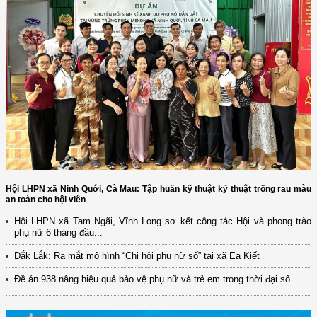
Hội LHPN xã Ninh Quới, Cà Mau: Tập huấn kỹ thuật kỹ thuật trồng rau màu
an toàn cho hội viên
Hội LHPN xã Tam Ngãi, Vĩnh Long sơ kết công tác Hội và phong trào
phụ nữ 6 tháng đầu...
(12/TB-HĐKH) V/v đăng ký, đề xuất nhiệm vụ Khoa học, công nghệ và
Đắk Lắk: Ra mắt mô hình “Chi hội phụ nữ số” tại xã Ea Kiết
đổi mới ...
Đề án 938 nâng hiệu quả bảo vệ phụ nữ và trẻ em trong thời đại số
(898/KH/ĐCT) Kế hoạch thực hiện Quyết định số 2415/QĐ-TTg ngày
31/10/2025 ...
(417/QĐ-BNNMT) Quyết định phê duyệt Chương trình mục tiêu quốc gia