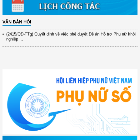
xây dựng ...
(891/KH-ĐCT) Kế hoạch thực hiện Nghị quyết số 72-NQ/TW ngày
9/9/2025 của Bộ ...
VĂN BẢN HỘI
(2415/QĐ-TTg) Quyết định về việc phê duyệt Đề án Hỗ trợ Phụ nữ khởi
nghiệp ...