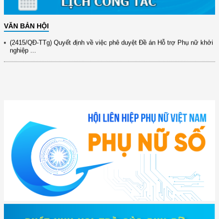
(891/KH-ĐCT) Kế hoạch thực hiện Nghị quyết số 72-NQ/TW ngày
9/9/2025 của Bộ ...
VĂN BẢN HỘI
(2415/QĐ-TTg) Quyết định về việc phê duyệt Đề án Hỗ trợ Phụ nữ khởi
nghiệp ...