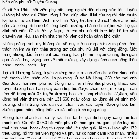
hiến của phụ nữ Tuyên Quang.
Ở xã Sà Phìn, hội viên phụ nữ cùng người dân chung sức làm tuyến
đường bê tông dài 780m, rộng 1,3m, giúp việc đi lại của người dân thuận
lợi hơn. Tại xã Nậm Dịch, mô hình “Ống tiết kiệm 3 sạch” được ra mắt
gắn với công trình đổ bê tông tuyến đường nhánh dài 57,5m vào hộ gia
đình hội viên. Ở xã Pờ Ly Ngài, chị em phụ nữ đã trực tiếp hỗ trợ vận
chuyển vật liệu, san nền nhà cho hội viên có hoàn cảnh khó khăn.
Những công trình tuy không lớn về quy mô nhưng chứa đựng tình cảm,
trách nhiệm và tinh thần tương trợ của phụ nữ đối với cộng đồng. Một
trong những dấu ấn nổi bật của phong trào phụ nữ Tuyên Quang thời gian
qua là các hoạt động bảo vệ môi trường, xây dựng cảnh quan nông thôn
sáng - xanh - sạch - đẹp.
Tại xã Thượng Nông, tuyến đường hoa mai anh đào dài 700m đang dần
trở thành điểm nhấn của địa phương. Ở xã Nà Hang, 250 cây mai anh
đào được hội viên phụ nữ trồng mới. Tại nhiều địa phương khác, các
tuyến đường hoa, hàng cây xanh tiếp tục được chăm sóc, mở rộng. Toàn
tỉnh đã trồng mới 37 tuyến đường hoa với tổng chiều dài 27,4km; vận
động hội viên tham gia trên 131.660 ngày công lao động để vệ sinh môi
trường, chỉnh trang khu dân cư, chăm sóc các tuyến đường hoa, làm
đường giao thông nông thôn và các công trình cộng đồng.
Phong trào phân loại, xử lý rác thải tại hộ gia đình ngày càng lan tỏa
mạnh mẽ. Có trên 8.950 hội viên phụ nữ tham gia thu gom, phân loại rác
thải sinh hoạt; hoạt động thu gom phế liệu gây quỹ đã thu được gần 172
triệu đồng, hỗ trợ hội viên nghèo và phụ nữ có hoàn cảnh khó khăn. Nhiều
mô hình như “Ngôi nhà xanh”, “Chi hội phụ nữ không rác thải nhựa”, “Nhà