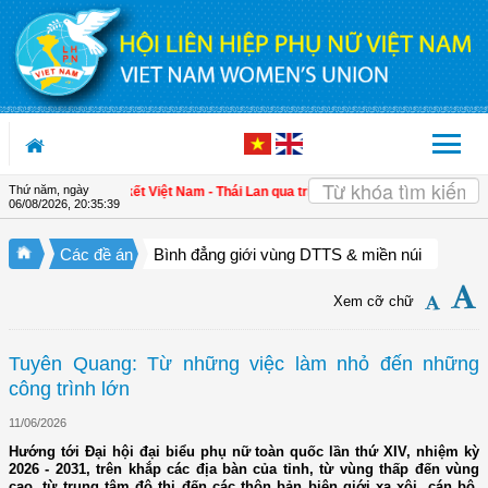
Truy cập nội dung luôn
Thứ năm, ngày
ăng cường gắn kết Việt Nam - Thái Lan qua triển lãm "Đan kết hữu nghị"
| 4 đị
06/08/2026
,
20:35:39
Các đề án
Bình đẳng giới vùng DTTS & miền núi
Xem cỡ chữ
Tuyên Quang: Từ những việc làm nhỏ đến những
công trình lớn
11/06/2026
Hướng tới Đại hội đại biểu phụ nữ toàn quốc lần thứ XIV, nhiệm kỳ
2026 - 2031, trên khắp các địa bàn của tỉnh, từ vùng thấp đến vùng
cao, từ trung tâm đô thị đến các thôn bản biên giới xa xôi, cán bộ,