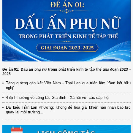
Đề án 01: Dấu ấn phụ nữ trong phát triển kinh tế tập thể giai đoạn 2023 -
2025
Tăng cường gắn kết Việt Nam - Thái Lan qua triển lãm "Đan kết hữu
nghị"
(12/TB-HĐKH) V/v đăng ký, đề xuất nhiệm vụ Khoa học, công nghệ và
4 định hướng về công tác Gia đình - Xã hội với các cấp Hội
đổi mới ...
Đại biểu Trần Lan Phương: Không để hòa giải khiến nạn nhân bạo lực
(898/KH/ĐCT) Kế hoạch thực hiện Quyết định số 2415/QĐ-TTg ngày
quay lại môi trường...
31/10/2025 ...
(417/QĐ-BNNMT) Quyết định phê duyệt Chương trình mục tiêu quốc gia
xây dựng ...