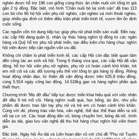
nghèo được hỗ trợ 196 con giống cùng thức ăn chăn nuôi với tổng trị giá
gần 2 tỷ đồng. Đặc biệt, mô hình “Chăn nuôi bò lai sinh sản” đã trao 113
con bò cho 66 hộ hội viên phụ nữ nghèo, cận nghèo và mới thoát nghèo,
giúp nhiều gia đình có thêm điều kiện phát triển kinh tế, vươn lên ổn định
cuộc sống.
Các nguồn vốn tín dụng tiếp tục giúp phụ nữ phát triển sản xuất. Đến nay,
các cấp Hội đang quản lý, nhận ủy thác hàng nghìn tỷ đồng từ các ngân
hàng và Quỹ hỗ trợ phụ nữ phát triển, tạo điều kiện cho hàng chục nghìn
hội viên được tiếp cận nguồn vốn ưu đãi.
Không chỉ chăm lo phát triển kinh tế, các cấp Hội còn đặc biệt quan tâm
đến công tác an sinh xã hội. Trong 6 tháng vừa qua, các cấp Hội đã vận
động, hỗ trợ hội viên phụ nữ nghèo, phụ nữ có hoàn cảnh khó khăn, trẻ
em mồ côi và các đối tượng yếu thế với tổng trị giá hàng tỷ đồng. Riêng
hoạt động nhân đạo, từ thiện đã vận động được trên 635,8 triệu đồng,
cùng 5.914 ngày công lao động, 14.518kg gạo và hàng nghìn phần quà
thiết thực.
Chương trình “Mẹ đỡ đầu” tiếp tục được triển khai hiệu quả với việc nhận
đỡ đầu 9 trẻ mồ côi. Hàng nghìn suất quà, học bổng, áo ấm, nhu yếu
phẩm đã được trao tận tay phụ nữ và trẻ em có hoàn cảnh khó khăn.
Cùng với đó, phong trào văn hóa, văn nghệ, thể dục thể thao diễn ra sôi
nổi tại cơ sở. Các hoạt động dân vũ, bóng chuyền hơi, bóng đá nữ, trình
diễn áo dài, giao lưu văn nghệ đã thu hút hàng chục nghìn hội viên tham
gia.
Đặc biệt, Ngày hội Áo dài và Liên hoan dân vũ với chủ đề “Phụ nữ Tuyên