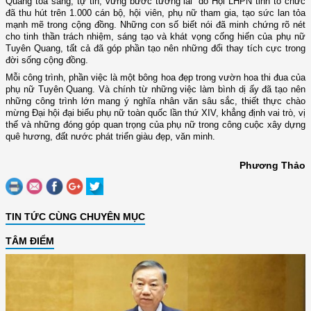
Quang tỏa sáng, tự tin, vững bước tương lai” do Hội LHPN tỉnh tổ chức
đã thu hút trên 1.000 cán bộ, hội viên, phụ nữ tham gia, tạo sức lan tỏa
mạnh mẽ trong cộng đồng. Những con số biết nói đã minh chứng rõ nét
cho tinh thần trách nhiệm, sáng tạo và khát vọng cống hiến của phụ nữ
Tuyên Quang, tất cả đã góp phần tạo nên những đổi thay tích cực trong
đời sống cộng đồng.
Mỗi công trình, phần việc là một bông hoa đẹp trong vườn hoa thi đua của
phụ nữ Tuyên Quang. Và chính từ những việc làm bình dị ấy đã tạo nên
những công trình lớn mang ý nghĩa nhân văn sâu sắc, thiết thực chào
mừng Đại hội đại biểu phụ nữ toàn quốc lần thứ XIV, khẳng định vai trò, vị
thế và những đóng góp quan trọng của phụ nữ trong công cuộc xây dựng
quê hương, đất nước phát triển giàu đẹp, văn minh.
Phương Thảo
TIN TỨC CÙNG CHUYÊN MỤC
TÂM ĐIỂM