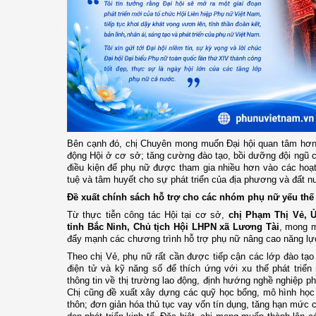
Bên cạnh đó, chị Chuyên mong muốn Đại hội quan tâm hơn 
động Hội ở cơ sở; tăng cường đào tạo, bồi dưỡng đội ngũ cá
điều kiện để phụ nữ được tham gia nhiều hơn vào các hoạt đ
tuệ và tâm huyết cho sự phát triển của địa phương và đất n
Đề xuất chính sách hỗ trợ cho các nhóm phụ nữ yếu thế
Từ thực tiễn công tác Hội tại cơ sở,
chị Phạm Thị Vẻ, 
tỉnh Bắc Ninh, Chủ tịch Hội LHPN xã Lương Tài
, mong m
đẩy mạnh các chương trình hỗ trợ phụ nữ nâng cao năng lực 
Theo chị Vẻ, phụ nữ rất cần được tiếp cận các lớp đào tạo 
điện tử và kỹ năng số để thích ứng với xu thế phát triển
thông tin về thị trường lao động, định hướng nghề nghiệp p
Chị cũng đề xuất xây dựng các quỹ học bổng, mô hình học 
thôn; đơn giản hóa thủ tục vay vốn tín dụng, tăng hạn mức