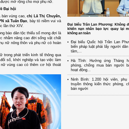
n được mở rộng cho mọi phụ nữ.
ề Đại hội
ịa bàn vùng cao,
chị Lã Thị Chuyên,
PN xã Tuấn Đạo
, bày tỏ niềm vui và
Đại biểu Trần Lan Phương: Không đ
c lần thứ XIV.
khiến nạn nhân bạo lực quay lại m
ng bào dân tộc thiểu số mong đợi là
không an toàn
thực nhằm nâng cao đời sống vật chất
Đại biểu Quốc hội Trần Lan Ph
 phụ nữ nông thôn và phụ nữ có hoàn
biến pháp luật phải lấy người dân
tâm,...
 trong phát triển kinh tế thông qua
đổi số, khởi nghiệp và tạo việc làm
Hà Tĩnh: Hưởng ứng Tháng h
 nữ vùng cao có thêm cơ hội thoát
phòng, chống mua bán người b
hoạt động...
Ninh Bình: 1.200 hội viên, ph
truyền thông kiến thức phòng, 
bán người