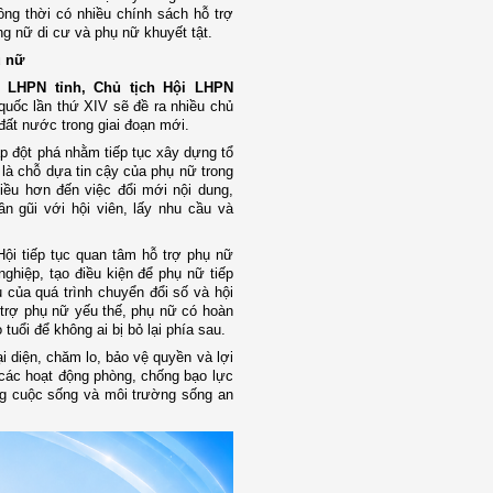
ồng thời có nhiều chính sách hỗ trợ
g nữ di cư và phụ nữ khuyết tật.
ụ nữ
 LHPN tỉnh, Chủ tịch Hội LHPN
 quốc lần thứ XIV sẽ đề ra nhiều chủ
 đất nước trong giai đoạn mới.
p đột phá nhằm tiếp tục xây dựng tổ
là chỗ dựa tin cậy của phụ nữ trong
iều hơn đến việc đổi mới nội dung,
n gũi với hội viên, lấy nhu cầu và
Hội tiếp tục quan tâm hỗ trợ phụ nữ
ghiệp, tạo điều kiện để phụ nữ tiếp
u của quá trình chuyển đổi số và hội
 trợ phụ nữ yếu thế, phụ nữ có hoàn
uổi để không ai bị bỏ lại phía sau.
i diện, chăm lo, bảo vệ quyền và lợi
các hoạt động phòng, chống bạo lực
ng cuộc sống và môi trường sống an