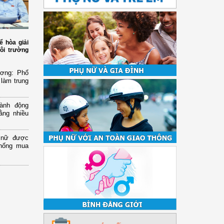
ể hòa giải
ôi trường
ương: Phổ
 làm trung
ành động
ằng nhiều
ụ nữ được
chống mua