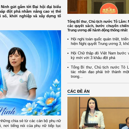
Ninh gửi gắm tới Đại hội đại biểu
háp đột phá nhằm nâng cao vị thế
i số, khởi nghiệp và xây dựng tổ
Tổng Bí thư, Chủ tịch nước Tô Lâm
các quyết sách, bước chuyển chiến
Trung ương để hành động thống nhất
Hội nghị toàn quốc quán triệt, triể
hiện Nghị quyết Trung ương 3, kh
Hội Chữ thập đỏ Việt Nam bước 
kỳ mới với 3 khâu đột phá
Tổng Bí thư, Chủ tịch nước Tô 
tác nhân đạo phải trở thành mộ
trong...
CÁC ĐỀ ÁN
 những chia sẻ từ các cán bộ phụ nữ
, nơi tiếng nói của phụ nữ tiếp tục