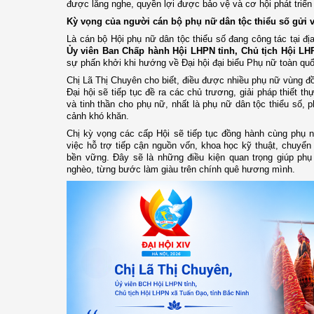
được lắng nghe, quyền lợi được bảo vệ và cơ hội phát triể
Kỳ vọng của người cán bộ phụ nữ dân tộc thiểu số gửi v
Là cán bộ Hội phụ nữ dân tộc thiểu số đang công tác tại đ
Ủy viên Ban Chấp hành Hội LHPN tỉnh, Chủ tịch Hội LH
sự phấn khởi khi hướng về Đại hội đại biểu Phụ nữ toàn quố
Chị Lã Thị Chuyên cho biết, điều được nhiều phụ nữ vùng đồ
Đại hội sẽ tiếp tục đề ra các chủ trương, giải pháp thiết 
và tinh thần cho phụ nữ, nhất là phụ nữ dân tộc thiểu số,
cảnh khó khăn.
Chị kỳ vọng các cấp Hội sẽ tiếp tục đồng hành cùng phụ nữ
việc hỗ trợ tiếp cận nguồn vốn, khoa học kỹ thuật, chuyển 
bền vững. Đây sẽ là những điều kiện quan trọng giúp phụ
nghèo, từng bước làm giàu trên chính quê hương mình.