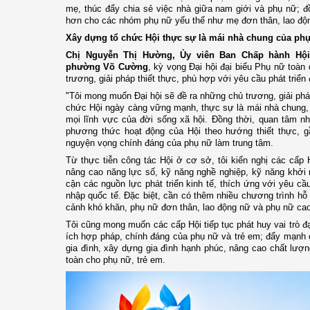
mẹ, thúc đẩy chia sẻ việc nhà giữa nam giới và phụ nữ; đ
hơn cho các nhóm phụ nữ yếu thế như mẹ đơn thân, lao độn
Xây dựng tổ chức Hội thực sự là mái nhà chung của ph
Chị Nguyễn Thị Hường, Ủy viên Ban Chấp hành Hội
phường Võ Cường
, kỳ vọng Đại hội đại biểu Phụ nữ toàn
trương, giải pháp thiết thực, phù hợp với yêu cầu phát triển
"Tôi mong muốn Đại hội sẽ đề ra những chủ trương, giải phá
chức Hội ngày càng vững mạnh, thực sự là mái nhà chung, 
mọi lĩnh vực của đời sống xã hội. Đồng thời, quan tâm nh
phương thức hoạt động của Hội theo hướng thiết thực, gầ
nguyện vọng chính đáng của phụ nữ làm trung tâm.
Từ thực tiễn công tác Hội ở cơ sở, tôi kiến nghị các cấp 
nâng cao năng lực số, kỹ năng nghề nghiệp, kỹ năng khởi n
cận các nguồn lực phát triển kinh tế, thích ứng với yêu cầ
nhập quốc tế. Đặc biệt, cần có thêm nhiều chương trình hỗ
cảnh khó khăn, phụ nữ đơn thân, lao động nữ và phụ nữ cao t
Tôi cũng mong muốn các cấp Hội tiếp tục phát huy vai trò đạ
ích hợp pháp, chính đáng của phụ nữ và trẻ em; đẩy mạnh 
gia đình, xây dựng gia đình hạnh phúc, nâng cao chất lượ
toàn cho phụ nữ, trẻ em.