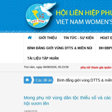
Truy cập nội dung luôn
GIỚI THIỆU
TIN TỨC - SỰ KIỆN
HOẠT 
BÌNH ĐẲNG GIỚI VÙNG DTTS & MIỀN NÚI
ĐH ĐBP
TÀI LIỆU TẬP HUẤN
Thứ năm, ngày 06/08/2026
,
05:24:00
 biến tích cực trong phát triển hợp tác xã do phụ nữ tham gia quản lý
| Đại bi
Các đề án
Bình đẳng giới vùng DTTS & miền
Mong phụ nữ vùng dân tộc thiểu số và các
hội vươn lên
14/06/2026