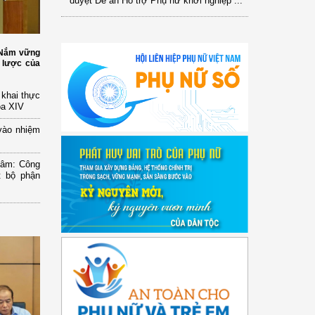
: Nắm vững
 lược của
n khai thực
óa XIV
vào nhiệm
Lâm: Công
t bộ phận