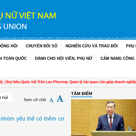
ĐỘNG HỘI
CHUYỂN ĐỔI SỐ
NGHIÊN CỨU VÀ TRAO ĐỔI
PHỤ 
N TOÀN QUỐC
DÀNH CHO HỘI VIÊN, PHỤ NỮ
CẨM NANG CÔNG 
ểu Quốc hội Trần Lan Phương: Quản lý hải quan cần giúp doanh nghiệp làm đúng,
TÂM ĐIỂM
 núi
Xem cỡ chữ
 nhóm yếu thế có thêm cơ