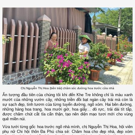
Chị Nguyễn Thị Hoa (bên trái) chăm sóc đường hoa trước cửa nhà
Ấn tượng đầu tiên của chúng tôi khi đến Khe Tre không chỉ là màu xanh
mướt của những vườn cây, những triền đồi bạt ngàn cây trái mà còn là
sự sạch đẹp, tinh tươm của từng tuyến đường, ngõ xóm. Hai bên đường,
những hàng hoa trang, hoa mười giờ, hoa giấy… đỏ rực, trải dài tít tắp,
được chăm chút cắt tỉa cẩn thận, tạo nên diện mạo tươi mới cho vùng
quê miền núi.
Vừa tưới từng gốc hoa trước ngõ nhà mình, chị Nguyễn Thị Hoa, hội viên
phụ nữ Chi hội thôn Đa Phú chia sẻ: Chăm hoa cho đẹp nhà, đẹp xóm