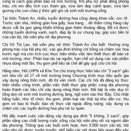
cũng là cách góp phần bảo vệ môi trường. Khi phụ nữ phát động phong
trào, chị em đều tích cực tham gia, vừa làm đẹp cảnh quan, vừa làm
gương cho con cháu ý thức giữ gìn vệ sinh môi trường sống.
Tại thôn Thành An, nhiều tuyến đường hoa cũng đang khoe sắc rực rỡ.
Trước sân nhà, những giàn hoa giấy, hoa trang… đỏ thắm cùng hàng cây
được cắt tỉa gọn gàng khiến không gian thêm thoáng đãng. Để có được
những tuyến đường xanh, sạch, đẹp ấy là sự chung tay, góp sức bền bỉ
của cán bộ, hội viên phụ nữ địa phương.
Chị Võ Thị Lan, hội viên phụ nữ thôn Thành An cho biết: Hưởng ứng
phong trào của hội phụ nữ, các gia đình không chỉ trồng và chăm sóc hoa
trước ngõ mà còn tích cực thực hiện nhiều việc làm thiết thực để bảo vệ
môi trường, như: Phân loại rác tại nguồn, hạn chế sử dụng các sản phẩm
nhựa dùng một lần, thu gom phế liệu tái chế để gây quỹ cho chi hội.
Hằng năm, Hội LHPN xã Khe Tre chú trọng thực hiện tiêu chí “3 sạch” gắn
với tiêu chí số 17 về môi trường trong Chương trình mục tiêu quốc gia
xây dựng nông thôn mới, đô thị văn minh. Các chi hội đã đăng ký thực
hiện nhiều công trình, phần việc thiết thực góp phần cùng địa phương
hoàn thành các tiêu chí xây dựng nông thôn mới. Nổi bật là việc duy trì
tổng dọn vệ sinh môi trường đường làng, ngõ xóm vào thứ Bảy, Chủ nhật
hằng tuần, như tổ chức thu gom, phân loại rác thải tại khu dân cư; thu
gom vỏ bao bì thuốc bảo vệ thực vật ngoài đồng ruộng; xây dựng và
chăm sóc các tuyến đường hoa phụ nữ tự quản.
Hội đẩy mạnh cuộc vận động xây dựng gia đình “5 không, 3 sạch”, góp
phần nâng cao chất lượng cuộc sống của hội viên phụ nữ và người dân
địa phương. Thông qua các buổi sinh hoạt, hơn 3.000 lượt cán bộ, hội
viên phụ nữ được tuyên truyền, phổ biến các nội dung liên quan đến xây