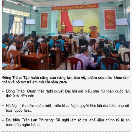
Đồng Tháp: Tập huấn nâng cao năng lực bảo vệ, chăm sóc sức khỏe tâm
thần và hỗ trợ trẻ em mồ côi năm 2026
Đồng Tháp: Quán triệt Nghị quyết Đại hội đại biểu phụ nữ toàn quốc lần
thứ XIV đến cán...
Hà Nội: Tổ chức quán triệt, triển khai Nghị quyết Đại hội đại biểu phụ nữ
toàn quốc lần...
(12/TB-HĐKH) V/v đăng ký, đề xuất nhiệm vụ Khoa học, công nghệ và
đổi mới ...
Đại biểu Trần Lan Phương: Đề nghị làm rõ cơ chế điều chỉnh tỷ lệ an
toàn của ngân hàng
(898/KH/ĐCT) Kế hoạch thực hiện Quyết định số 2415/QĐ-TTg ngày
31/10/2025 ...