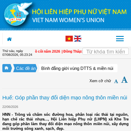
Truy cập nội dung luôn
Thứ sáu, ngày
 hỗ trợ trẻ em mồ côi năm 2026
| Đồng Tháp: Quán triệt Nghị quyết Đại hội đại
07/08/2026
,
05:23:24
Các đề án
Bình đẳng giới vùng DTTS & miền núi
Xem cỡ chữ
Huế: Góp phần thay đổi diện mạo nông thôn miền núi
22/06/2026
HNN - Trồng và chăm sóc đường hoa, phân loại rác thải tại nguồn,
hạn chế rác thải nhựa..., Hội Liên hiệp Phụ nữ (LHPN) xã Khe Tre
đang góp phần làm thay đổi diện mạo nông thôn miền núi, xây dựng
môi trường sống xanh, sạch, đẹp.