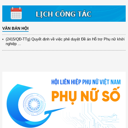
(417/QĐ-BNNMT) Quyết định phê duyệt Chương trình mục tiêu quốc gia
xây dựng ...
(891/KH-ĐCT) Kế hoạch thực hiện Nghị quyết số 72-NQ/TW ngày
9/9/2025 của Bộ ...
VĂN BẢN HỘI
(2415/QĐ-TTg) Quyết định về việc phê duyệt Đề án Hỗ trợ Phụ nữ khởi
nghiệp ...