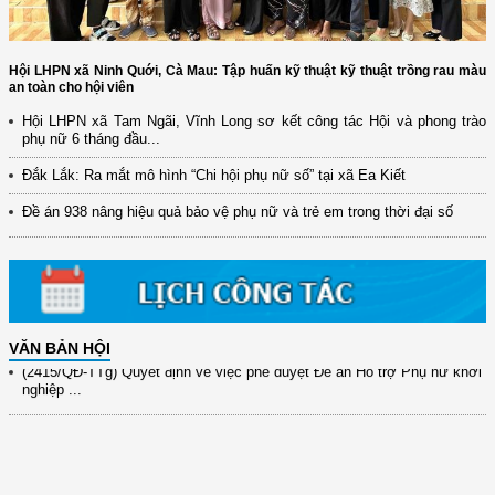
Hội LHPN xã Ninh Quới, Cà Mau: Tập huấn kỹ thuật kỹ thuật trồng rau màu
an toàn cho hội viên
Hội LHPN xã Tam Ngãi, Vĩnh Long sơ kết công tác Hội và phong trào
(12/TB-HĐKH) V/v đăng ký, đề xuất nhiệm vụ Khoa học, công nghệ và
phụ nữ 6 tháng đầu...
đổi mới ...
Đắk Lắk: Ra mắt mô hình “Chi hội phụ nữ số” tại xã Ea Kiết
(898/KH/ĐCT) Kế hoạch thực hiện Quyết định số 2415/QĐ-TTg ngày
31/10/2025 ...
Đề án 938 nâng hiệu quả bảo vệ phụ nữ và trẻ em trong thời đại số
(417/QĐ-BNNMT) Quyết định phê duyệt Chương trình mục tiêu quốc gia
xây dựng ...
(891/KH-ĐCT) Kế hoạch thực hiện Nghị quyết số 72-NQ/TW ngày
9/9/2025 của Bộ ...
VĂN BẢN HỘI
(2415/QĐ-TTg) Quyết định về việc phê duyệt Đề án Hỗ trợ Phụ nữ khởi
nghiệp ...