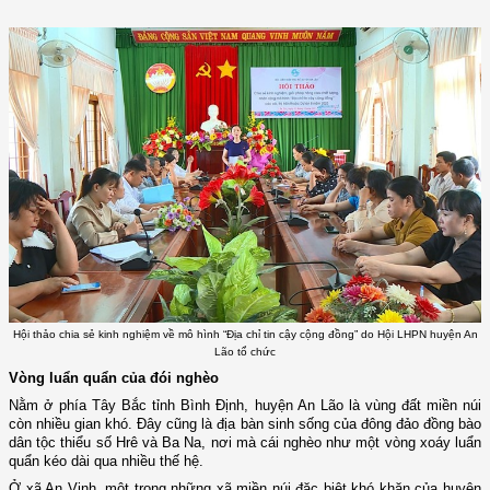
Hội thảo chia sẻ kinh nghiệm về mô hình “Địa chỉ tin cậy cộng đồng” do Hội LHPN huyện An
Lão tổ chức
Vòng luẩn quẩn của đói nghèo
Nằm ở phía Tây Bắc tỉnh Bình Định, huyện An Lão là vùng đất miền núi
còn nhiều gian khó. Đây cũng là địa bàn sinh sống của đông đảo đồng bào
dân tộc thiểu số Hrê và Ba Na, nơi mà cái nghèo như một vòng xoáy luẩn
quẩn kéo dài qua nhiều thế hệ.
Ở xã An Vinh, một trong những xã miền núi đặc biệt khó khăn của huyện