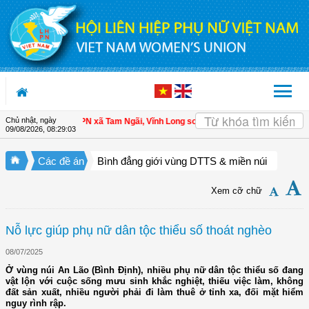
Truy cập nội dung luôn
Chủ nhật, ngày
 viên
| Hội LHPN xã Tam Ngãi, Vĩnh Long sơ kết công tác Hội và phong trào ph
09/08/2026
,
08:29:05
Các đề án
Bình đẳng giới vùng DTTS & miền núi
Xem cỡ chữ
Nỗ lực giúp phụ nữ dân tộc thiểu số thoát nghèo
08/07/2025
Ở vùng núi An Lão (Bình Định), nhiều phụ nữ dân tộc thiểu số đang
vật lộn với cuộc sống mưu sinh khắc nghiệt, thiếu việc làm, không
đất sản xuất, nhiều người phải đi làm thuê ở tỉnh xa, đối mặt hiểm
nguy rình rập.