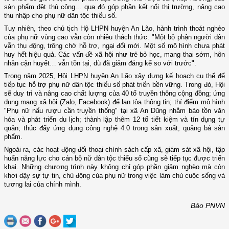
sản phẩm dệt thủ công... qua đó góp phần kết nối thị trường, nâng cao
thu nhập cho phụ nữ dân tộc thiểu số.
Tuy nhiên, theo chủ tịch Hộ LHPN huyện An Lão, hành trình thoát nghèo
của phụ nữ vùng cao vẫn còn nhiều thách thức. "Một bộ phận người dân
vẫn thụ động, trông chờ hỗ trợ, ngại đổi mới. Một số mô hình chưa phát
huy hết hiệu quả. Các vấn đề xã hội như trẻ bỏ học, mang thai sớm, hôn
nhân cận huyết… vẫn tồn tại, dù đã giảm đáng kể so với trước".
Trong năm 2025, Hội LHPN huyện An Lão xây dựng kế hoạch cụ thể để
tiếp tục hỗ trợ phụ nữ dân tộc thiểu số phát triển bền vững. Trong đó, Hội
sẽ duy trì và nâng cao chất lượng của 40 tổ truyền thông cộng đồng; ứng
dụng mạng xã hội (Zalo, Facebook) để lan tỏa thông tin; thí điểm mô hình
"Phụ nữ nấu rượu cần truyền thống" tại xã An Dũng nhằm bảo tồn văn
hóa và phát triển du lịch; thành lập thêm 12 tổ tiết kiệm và tín dụng tự
quản; thúc đẩy ứng dụng công nghệ 4.0 trong sản xuất, quảng bá sản
phẩm.
Ngoài ra, các hoạt động đối thoại chính sách cấp xã, giám sát xã hội, tập
huấn năng lực cho cán bộ nữ dân tộc thiểu số cũng sẽ tiếp tục được triển
khai. Những chương trình này không chỉ góp phần giảm nghèo mà còn
khơi dậy sự tự tin, chủ động của phụ nữ trong việc làm chủ cuộc sống và
tương lai của chính mình.
Báo PNVN