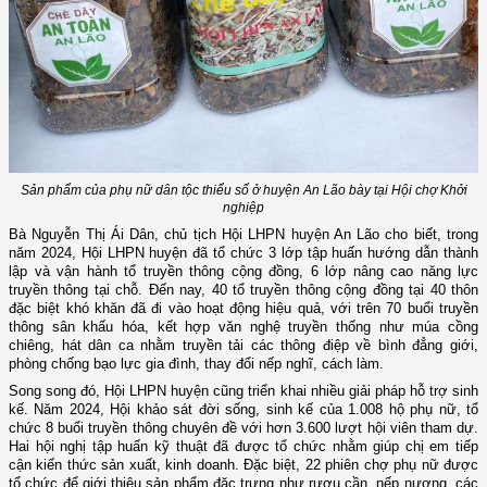
Sản phẩm của phụ nữ dân tộc thiểu số ở huyện An Lão bày tại Hội chợ Khởi
nghiệp
Bà Nguyễn Thị Ái Dân, chủ tịch Hội LHPN huyện An Lão cho biết, trong
năm 2024, Hội LHPN huyện đã tổ chức 3 lớp tập huấn hướng dẫn thành
lập và vận hành tổ truyền thông cộng đồng, 6 lớp nâng cao năng lực
truyền thông tại chỗ. Đến nay, 40 tổ truyền thông cộng đồng tại 40 thôn
đặc biệt khó khăn đã đi vào hoạt động hiệu quả, với trên 70 buổi truyền
thông sân khấu hóa, kết hợp văn nghệ truyền thống như múa cồng
chiêng, hát dân ca nhằm truyền tải các thông điệp về bình đẳng giới,
phòng chống bạo lực gia đình, thay đổi nếp nghĩ, cách làm.
Song song đó, Hội LHPN huyện cũng triển khai nhiều giải pháp hỗ trợ sinh
kế. Năm 2024, Hội khảo sát đời sống, sinh kế của 1.008 hộ phụ nữ, tổ
chức 8 buổi truyền thông chuyên đề với hơn 3.600 lượt hội viên tham dự.
Hai hội nghị tập huấn kỹ thuật đã được tổ chức nhằm giúp chị em tiếp
cận kiến thức sản xuất, kinh doanh. Đặc biệt, 22 phiên chợ phụ nữ được
tổ chức để giới thiệu sản phẩm đặc trưng như rượu cần, nếp nương, các