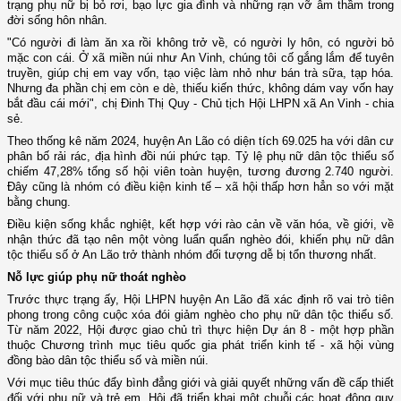
trạng phụ nữ bị bỏ rơi, bạo lực gia đình và những rạn vỡ âm thầm trong
đời sống hôn nhân.
"Có người đi làm ăn xa rồi không trở về, có người ly hôn, có người bỏ
mặc con cái. Ở xã miền núi như An Vinh, chúng tôi cố gắng lắm để tuyên
truyền, giúp chị em vay vốn, tạo việc làm nhỏ như bán trà sữa, tạp hóa.
Nhưng đa phần chị em còn e dè, thiếu kiến thức, không dám vay vốn hay
bắt đầu cái mới", chị Đinh Thị Quy - Chủ tịch Hội LHPN xã An Vinh - chia
sẻ.
Theo thống kê năm 2024, huyện An Lão có diện tích 69.025 ha với dân cư
phân bố rải rác, địa hình đồi núi phức tạp. Tỷ lệ phụ nữ dân tộc thiểu số
chiếm 47,28% tổng số hội viên toàn huyện, tương đương 2.740 người.
Đây cũng là nhóm có điều kiện kinh tế – xã hội thấp hơn hẳn so với mặt
bằng chung.
Điều kiện sống khắc nghiệt, kết hợp với rào cản về văn hóa, về giới, về
nhận thức đã tạo nên một vòng luẩn quẩn nghèo đói, khiến phụ nữ dân
tộc thiểu số ở An Lão trở thành nhóm đối tượng dễ bị tổn thương nhất.
Nỗ lực giúp phụ nữ thoát nghèo
Trước thực trạng ấy, Hội LHPN huyện An Lão đã xác định rõ vai trò tiên
phong trong công cuộc xóa đói giảm nghèo cho phụ nữ dân tộc thiểu số.
Từ năm 2022, Hội được giao chủ trì thực hiện Dự án 8 - một hợp phần
thuộc Chương trình mục tiêu quốc gia phát triển kinh tế - xã hội vùng
đồng bào dân tộc thiểu số và miền núi.
Với mục tiêu thúc đẩy bình đẳng giới và giải quyết những vấn đề cấp thiết
đối với phụ nữ và trẻ em, Hội đã triển khai một chuỗi các hoạt động quy