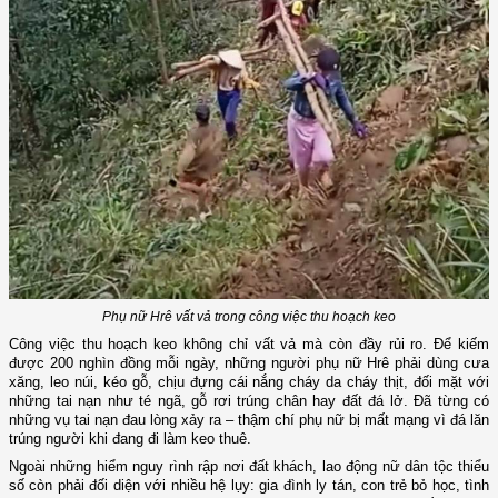
Phụ nữ Hrê vất vả trong công việc thu hoạch keo
Công việc thu hoạch keo không chỉ vất vả mà còn đầy rủi ro. Để kiếm
được 200 nghìn đồng mỗi ngày, những người phụ nữ Hrê phải dùng cưa
xăng, leo núi, kéo gỗ, chịu đựng cái nắng cháy da cháy thịt, đối mặt với
những tai nạn như té ngã, gỗ rơi trúng chân hay đất đá lở. Đã từng có
những vụ tai nạn đau lòng xảy ra – thậm chí phụ nữ bị mất mạng vì đá lăn
trúng người khi đang đi làm keo thuê.
Ngoài những hiểm nguy rình rập nơi đất khách, lao động nữ dân tộc thiểu
số còn phải đối diện với nhiều hệ lụy: gia đình ly tán, con trẻ bỏ học, tình