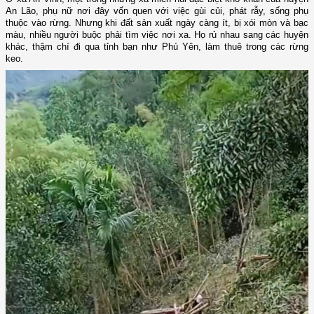
An Lão, phụ nữ nơi đây vốn quen với việc gùi củi, phát rẫy, sống phụ
thuộc vào rừng. Nhưng khi đất sản xuất ngày càng ít, bị xói mòn và bạc
màu, nhiều người buộc phải tìm việc nơi xa. Họ rủ nhau sang các huyện
khác, thậm chí đi qua tỉnh bạn như Phú Yên, làm thuê trong các rừng
keo.