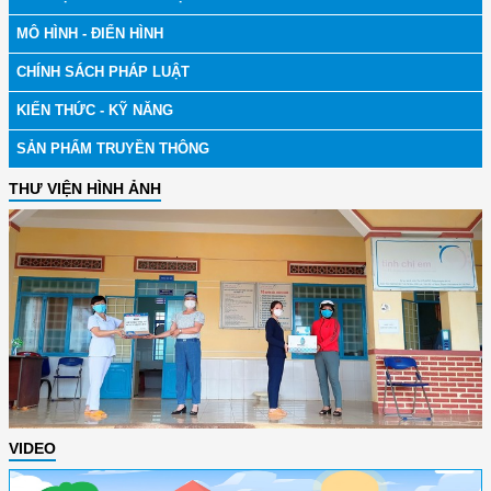
MÔ HÌNH - ĐIỂN HÌNH
CHÍNH SÁCH PHÁP LUẬT
KIẾN THỨC - KỸ NĂNG
SẢN PHẨM TRUYỀN THÔNG
THƯ VIỆN HÌNH ẢNH
VIDEO