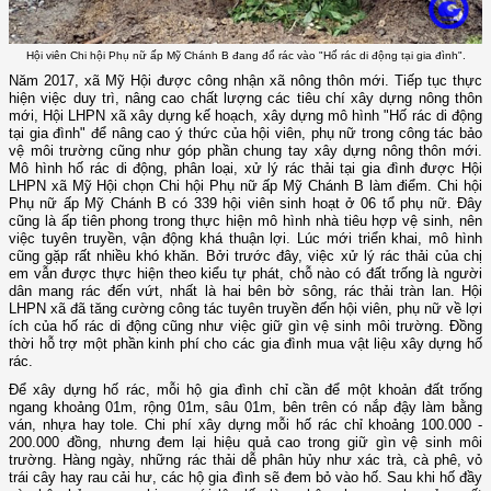
Hội viên Chi hội Phụ nữ ấp Mỹ Chánh B đang đổ rác vào "Hố rác di động tại gia đình".
Năm 2017, xã Mỹ Hội được công nhận xã nông thôn mới. Tiếp tục thực
hiện việc duy trì, nâng cao chất lượng các tiêu chí xây dựng nông thôn
mới, Hội LHPN xã xây dựng kế hoạch, xây dựng mô hình "Hố rác di động
tại gia đình" để nâng cao ý thức của hội viên, phụ nữ trong công tác bảo
vệ môi trường cũng như góp phần chung tay xây dựng nông thôn mới.
Mô hình hố rác di động, phân loại, xử lý rác thải tại gia đình được Hội
LHPN xã Mỹ Hội chọn Chi hội Phụ nữ ấp Mỹ Chánh B làm điểm. Chi hội
Phụ nữ ấp Mỹ Chánh B có 339 hội viên sinh hoạt ở 06 tổ phụ nữ. Đây
cũng là ấp tiên phong trong thực hiện mô hình nhà tiêu hợp vệ sinh, nên
việc tuyên truyền, vận động khá thuận lợi. Lúc mới triển khai, mô hình
cũng gặp rất nhiều khó khăn. Bởi trước đây, việc xử lý rác thải của chị
em vẫn được thực hiện theo kiểu tự phát, chỗ nào có đất trống là người
dân mang rác đến vứt, nhất là hai bên bờ sông, rác thải tràn lan. Hội
LHPN xã đã tăng cường công tác tuyên truyền đến hội viên, phụ nữ về lợi
ích của hố rác di động cũng như việc giữ gìn vệ sinh môi trường. Đồng
thời hỗ trợ một phần kinh phí cho các gia đình mua vật liệu xây dựng hố
rác.
Để xây dựng hố rác, mỗi hộ gia đình chỉ cần để một khoản đất trống
ngang khoảng 01m, rộng 01m, sâu 01m, bên trên có nắp đậy làm bằng
ván, nhựa hay tole. Chi phí xây dựng mỗi hố rác chỉ khoảng 100.000 -
200.000 đồng, nhưng đem lại hiệu quả cao trong giữ gìn vệ sinh môi
trường. Hàng ngày, những rác thải dễ phân hủy như xác trà, cà phê, vỏ
trái cây hay rau cải hư, các hộ gia đình sẽ đem bỏ vào hố. Sau khi hố đầy