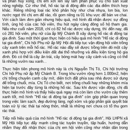
và phân hủy xong, chị em xới lên lấy làm phân phục vụ cho sản xuất
nông nghiệp. Cứ như thế, hố rác lại di động đến các địa điểm thích hợp
khác. Riêng những loại rác khó phân hủy như chai nhựa, lon bia, lon
nước ngọt thì chị em để ráo, rồi gom riêng ra 01 khu vực để bán ve chai.
Với cách làm đơn giản nhưng hiệu quả, mô hình đã nhận được sự đồng
tình, ủng hộ của các hội viên, thu hút ngày càng đông số hộ tham gia.
Nếu như cuối năm 2018, chỉ có 82 hố rác được xây dựng, thì đến nay, đã
có 281 hội viên, phụ nữ của ấp Mỹ Chánh B xây dựng hố rác di động tại
gia đình. Sau một thời gian thực hiện có hiệu quả mô hình "Hố rác di động
tại gia đình", Chi hội Phụ nữ ấp Mỹ Hội đã tiếp tục vận động hội viên trồng
cây xanh trên mỗi hố rác. Hố rác nào đầy sẽ được trồng trên đó một cây
xanh phù hợp với điều kiện đất đai thổ nhưỡng và điều kiện từng hộ gia
đình. Đó có thể là cây ăn trái, cây bóng mát hay cây cảnh và cũng có thể
là những vườn rau xanh...
Thực hiện tiên phong mô hình này là chị Nguyễn Thị Tỏ, Chi hội trưởng
Chi hội Phụ nữ ấp Mỹ Chánh B. Trong khu vườn rộng hơn 1.000m2, hiện
chị trồng chuyên canh cây mít, diện tích đất phía sau nhà được sử dụng
để trồng chuối, mía. Chị Tỏ cho biết, nơi trồng chuối hay những khóm mía
hiện tại trước đây từng là những hố rác. Sau khi được vận động, chị đã
thực hiện mô hình và thấy hiệu quả ngay mà còn làm cho vườn cây thêm
xanh tốt, mô hình "Hố rác di động tại gia đình" còn góp phần quan trọng
trong việc làm sạch, đẹp đường làng, ngõ xóm và góp phần giải quyết bài
toán xử lý rác thải tại nông thôn, nhất là những nơi chưa có tổ thu gom
rác thải.
Tiếp nối hiệu quả của mô hình "Hố rác di động tại gia đình", Hội LHPN xã
Mỹ Hội tiếp tục đẩy mạnh công tác tuyên truyền, tập huấn, hướng dẫn
nhằm thay đổi nhận thức của chị em hội viên cũng như nhân dân trong