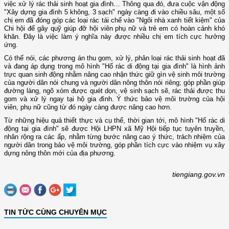
việc xử lý rác thải sinh hoạt gia đình… Thông qua đó, đưa cuộc vận động
"Xây dựng gia đình 5 không, 3 sạch" ngày càng đi vào chiều sâu, một số
chị em đã đóng góp các loại rác tái chế vào "Ngôi nhà xanh tiết kiệm" của
Chi hội để gây quỹ giúp đỡ hội viên phụ nữ và trẻ em có hoàn cảnh khó
khăn. Đây là việc làm ý nghĩa này được nhiều chị em tích cực hưởng
ứng.
Có thể nói, các phương án thu gom, xử lý, phân loại rác thải sinh hoạt đã
và đang áp dụng trong mô hình "Hố rác di động tại gia đình" là hình ảnh
trực quan sinh động nhằm nâng cao nhận thức giữ gìn vệ sinh môi trường
của người dân nói chung và người dân nông thôn nói riêng; góp phần giúp
đường làng, ngõ xóm được quét dọn, vệ sinh sạch sẽ, rác thải được thu
gom và xử lý ngay tại hộ gia đình. Ý thức bảo vệ môi trường của hội
viên, phụ nữ cũng từ đó ngày càng được nâng cao hơn.
Từ những hiệu quả thiết thực và cụ thể, thời gian tới, mô hình "Hố rác di
động tại gia đình" sẽ được Hội LHPN xã Mỹ Hội tiếp tục tuyên truyền,
nhân rộng ra các ấp, nhằm từng bước nâng cao ý thức, trách nhiệm của
người dân trong bảo vệ môi trường, góp phần tích cực vào nhiệm vụ xây
dựng nông thôn mới của địa phương.
tiengiang.gov.vn
TIN TỨC CÙNG CHUYÊN MỤC