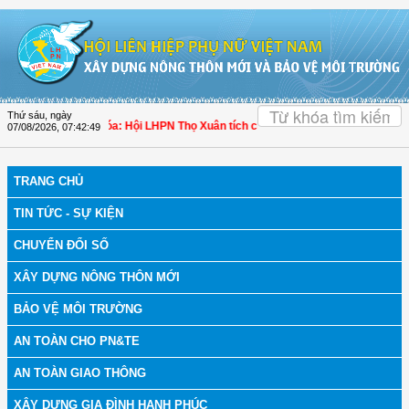
Truy cập nội dung luôn
OK
Thứ sáu, ngày
ch bệnh
| Thanh Hóa: Hội LHPN Thọ Xuân tích cực góp phần nâng cao tỷ lệ người
07/08/2026
,
07:42:50
TRANG CHỦ
TIN TỨC - SỰ KIỆN
CHUYỂN ĐỔI SỐ
XÂY DỰNG NÔNG THÔN MỚI
BẢO VỆ MÔI TRƯỜNG
AN TOÀN CHO PN&TE
AN TOÀN GIAO THÔNG
XÂY DỰNG GIA ĐÌNH HẠNH PHÚC