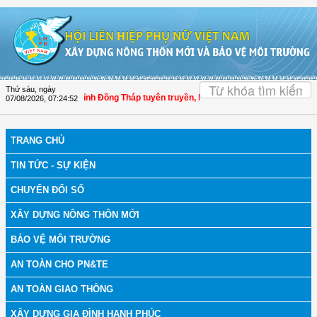
Truy cập nội dung luôn
OK
Thứ sáu, ngày
Hội LHPN tỉnh Đồng Tháp tuyên truyền, hướng dẫn, triển khai công tác ph
07/08/2026
,
07:24:53
TRANG CHỦ
TIN TỨC - SỰ KIỆN
CHUYỂN ĐỔI SỐ
XÂY DỰNG NÔNG THÔN MỚI
BẢO VỆ MÔI TRƯỜNG
AN TOÀN CHO PN&TE
AN TOÀN GIAO THÔNG
XÂY DỰNG GIA ĐÌNH HẠNH PHÚC