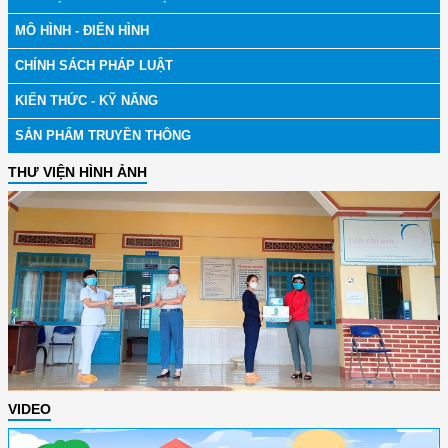
MÔ HÌNH - ĐIỂN HÌNH
CHÍNH SÁCH PHÁP LUẬT
KIẾN THỨC - KỸ NĂNG
SẢN PHẨM TRUYỀN THÔNG
THƯ VIỆN HÌNH ẢNH
VIDEO