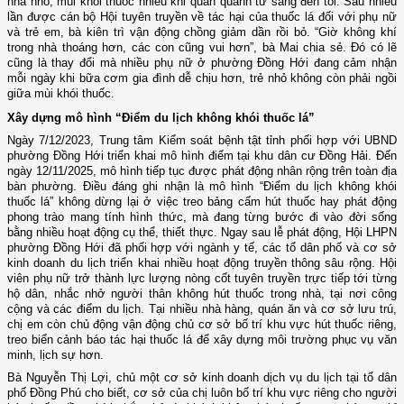
nhà nhỏ, mùi khói thuốc nhiều khi quẩn quanh từ sáng đến tối. Sau nhiều
lần được cán bộ Hội tuyên truyền về tác hại của thuốc lá đối với phụ nữ
và trẻ em, bà kiên trì vận động chồng giảm
dần
rồi bỏ. “Giờ không khí
trong nhà thoáng hơn, các con cũng vui hơn”, bà Mai chia sẻ. Đó có lẽ
cũng là thay đổi mà nhiều phụ nữ ở
phường
Đồng Hới đang cảm nhận
mỗi ngày
khi
bữa cơm gia đình dễ chịu hơn, trẻ nhỏ không còn phải ngồi
giữa mùi khói thuốc
.
Xây dựng mô hình “Điểm du lịch không khói thuốc lá”
Ngày 7/12/2023, Trung tâm Kiểm soát bệnh tật tỉnh phối hợp với UBND
phường Đồng Hới triển khai mô hình điểm tại khu dân cư Đồng Hải. Đến
ngày 12/11/2025, mô hình tiếp tục được phát động nhân rộng trên toàn địa
bàn phường. Điều đáng ghi nhận là mô hình “Điểm du lịch không khói
thuốc lá” không dừng lại ở việc treo bảng cấm hút thuốc hay phát động
phong trào mang tính hình thức, mà đang từng bước đi vào đời sống
bằng nhiều hoạt động cụ thể, thiết thực. Ngay sau lễ phát động, Hội LHPN
phường Đồng Hới đã phối hợp với ngành y tế, các tổ dân phố và cơ sở
kinh doanh du lịch triển khai nhiều hoạt động truyền thông sâu rộng. Hội
viên phụ nữ trở thành lực lượng nòng cốt tuyên truyền trực tiếp tới từng
hộ dân, nhắc nhở người thân không hút thuốc trong nhà, tại nơi công
cộng và các điểm du lịch. Tại nhiều nhà hàng, quán ăn và cơ sở lưu trú,
chị em còn chủ động vận động chủ cơ sở bố trí khu vực hút thuốc riêng,
treo biển cảnh báo tác hại thuốc lá để xây dựng môi trường phục vụ văn
minh, lịch sự hơn.
Bà Nguyễn Thị Lợi, chủ một cơ sở kinh doanh dịch vụ du lịch tại tổ dân
phố Đồng Phú cho biết, cơ sở của chị luôn bố trí khu vực riêng cho người