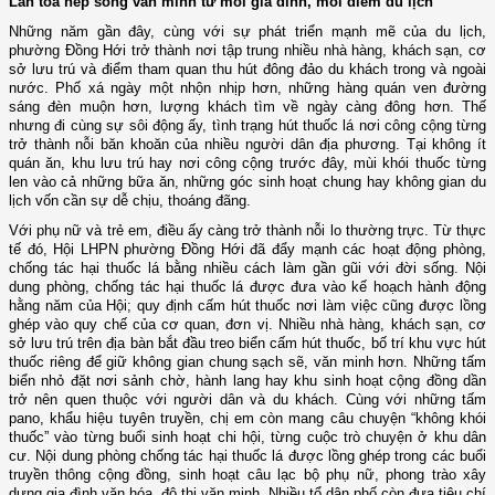
Lan tỏa nếp sống văn minh từ mỗi gia đình, mỗi điểm du lịch
Những năm gần đây, cùng với sự phát triển mạnh mẽ của du lịch,
phường Đồng Hới trở thành nơi tập trung nhiều nhà hàng, khách sạn, cơ
sở lưu trú và điểm tham quan thu hút đông đảo du khách trong và ngoài
nước. Phố xá ngày một nhộn nhịp hơn, những hàng quán ven đường
sáng đèn muộn hơn, lượng khách tìm về ngày càng đông hơn. Thế
nhưng đi cùng sự sôi động ấy, tình trạng hút thuốc lá nơi công cộng từng
trở thành nỗi băn khoăn của nhiều người dân địa phương. Tại không ít
quán ăn, khu lưu trú hay nơi công cộng trước đây, mùi khói thuốc từng
len vào cả những bữa ăn, những góc sinh hoạt chung hay không gian du
lịch vốn cần sự dễ chịu, thoáng đãng.
Với phụ nữ và trẻ em, điều ấy càng trở thành nỗi lo thường trực. Từ thực
tế đó, Hội LHPN phường Đồng Hới đã đẩy mạnh các hoạt động phòng,
chống tác hại thuốc lá bằng nhiều cách làm gần gũi với đời sống. Nội
dung phòng, chống tác hại thuốc lá được đưa vào kế hoạch hành động
hằng năm của Hội; quy định cấm hút thuốc nơi làm việc cũng được lồng
ghép vào quy chế của cơ quan, đơn vị. Nhiều nhà hàng, khách sạn, cơ
sở lưu trú trên địa bàn bắt đầu treo biển cấm hút thuốc, bố trí khu vực hút
thuốc riêng để giữ không gian chung sạch sẽ, văn minh hơn. Những tấm
biển nhỏ đặt nơi sảnh chờ, hành lang hay khu sinh hoạt cộng đồng dần
trở nên quen thuộc với người dân và du khách. Cùng
với
những tấm
pano
,
khẩu hiệu tuyên truyền, chị em còn mang câu chuyện “không khói
thuốc” vào từng buổi sinh hoạt chi hội, từng cuộc trò chuyện ở khu dân
cư. Nội dung phòng chống tác hại thuốc lá được lồng ghép trong các buổi
truyền thông cộng đồng, sinh hoạt câu lạc bộ phụ nữ, phong trào xây
dựng gia đình văn hóa, đô thị văn minh. Nhiều tổ dân phố còn đưa tiêu chí