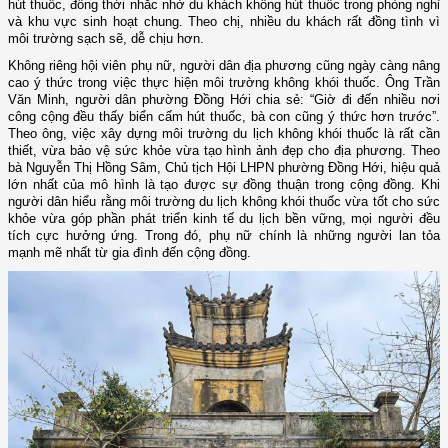
hút thuốc, đồng thời nhắc nhở du khách không hút thuốc trong phòng nghỉ
và khu vực sinh hoạt chung. Theo chị, nhiều du khách rất đồng tình vì
môi trường sạch sẽ, dễ chịu hơn.
Không riêng hội viên phụ nữ, người dân địa phương cũng ngày càng nâng
cao ý thức trong việc thực hiện môi trường không khói thuốc. Ông Trần
Văn Minh, người dân phường Đồng Hới chia sẻ: “Giờ đi đến nhiều nơi
công cộng đều thấy biển cấm hút thuốc, bà con cũng ý thức hơn trước”.
Theo ông, việc xây dựng môi trường du lịch không khói thuốc là rất cần
thiết, vừa bảo vệ sức khỏe vừa tạo hình ảnh đẹp cho địa phương. Theo
bà Nguyễn Thị Hồng Sâm, Chủ tịch Hội LHPN phường Đồng Hới,
hiệu quả
lớn nhất của mô hình là tạo được sự đồng thuận trong cộng đồng. Khi
người dân hiểu rằng môi trường du lịch không khói thuốc vừa
tốt cho sức
khỏe vừa góp phần phát triển kinh tế du lịch bền vững, mọi người đều
tích cực hưởng ứng. Trong đó, phụ nữ chính là những người lan tỏa
mạnh mẽ nhất từ gia đình đến cộng đồng.