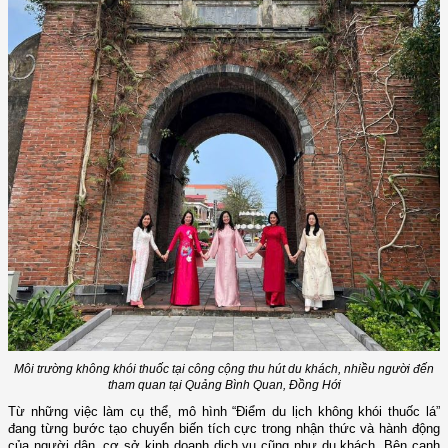
Môi trường không khói thuốc tại công cộng thu hút du khách, nhiều người đến
tham quan tại Quảng Bình Quan, Đồng Hới
Từ những việc làm cụ thể, mô hình “Điểm du lịch không khói thuốc lá”
đang từng bước tạo chuyển biến tích cực trong nhận thức và hành động
của người dân, cơ sở kinh doanh dịch vụ cũng như du khách. Bên
cạnh