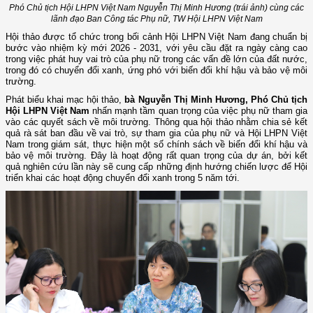
Phó Chủ tịch Hội LHPN Việt Nam Nguyễn Thị Minh Hương (trái ảnh) cùng các
lãnh đạo Ban Công tác Phụ nữ, TW Hội LHPN Việt Nam
Hội thảo được tổ chức trong bối cảnh Hội LHPN Việt Nam đang chuẩn bị
bước vào nhiệm kỳ mới 2026 - 2031, với yêu cầu đặt ra ngày càng cao
trong việc phát huy vai trò của phụ nữ trong các vấn đề lớn của đất nước,
trong đó có chuyển đổi xanh, ứng phó với biến đổi khí hậu và bảo vệ môi
trường.
Phát biểu khai mạc hội thảo,
bà Nguyễn Thị Minh Hương, Phó Chủ tịch
Hội LHPN Việt Nam
nhấn mạnh tầm quan trọng của việc phụ nữ tham gia
vào các quyết sách về môi trường. Thông qua hội thảo nhằm chia sẻ kết
quả rà sát ban đầu về vai trò, sự tham gia của phụ nữ và Hội LHPN Việt
Nam trong giám sát, thực hiện một số chính sách về biến đổi khí hậu và
bảo vệ môi trường. Đây là hoạt động rất quan trọng của dự án, bởi kết
quả nghiên cứu lần này sẽ cung cấp những định hướng chiến lược để Hội
triển khai các hoạt động chuyển đổi xanh trong 5 năm tới.