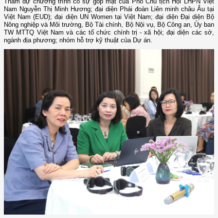
Tham dự chương trình có sự góp mặt của Phó Chủ tịch Hội LHPN Việt
Nam Nguyễn Thị Minh Hương; đại diện Phái đoàn Liên minh châu Âu tại
Việt Nam (EUD); đại diện UN Women tại Việt Nam; đại diện Đại diện Bộ
Nông nghiệp và Môi trường, Bộ Tài chính, Bộ Nội vụ, Bộ Công an, Ủy ban
TW MTTQ Việt Nam và các tổ chức chính trị - xã hội; đại diện các sở,
ngành địa phương; nhóm hỗ trợ kỹ thuật của Dự án.