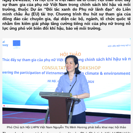
sự tham gia của phụ nữ Việt Nam trong chính sách khí hậu và môi
trường, thuộc Dự án “Đối tác xanh do Phụ nữ lãnh đạo” do Liên
minh châu Âu (EU) tài trợ. Chương trình thu hút sự tham gia của
đông đảo các chuyên gia, đại diện các bộ, ngành, tổ chức quốc tế
nhằm tìm kiếm giải pháp tăng cường tiếng nói của phụ nữ trong nỗ
lực ứng phó với biến đổi khí hậu, bảo vệ môi trường.
Phó Chủ tịch Hội LHPN Việt Nam Nguyễn Thị Minh Hương phát biểu khai mạc hội thảo