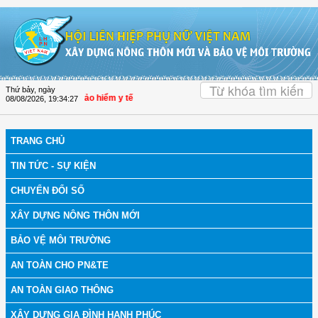
Truy cập nội dung luôn
OK
Thứ bảy, ngày
n tham gia bảo hiểm y tế
08/08/2026
,
19:34:29
TRANG CHỦ
TIN TỨC - SỰ KIỆN
CHUYỂN ĐỔI SỐ
XÂY DỰNG NÔNG THÔN MỚI
BẢO VỆ MÔI TRƯỜNG
AN TOÀN CHO PN&TE
AN TOÀN GIAO THÔNG
XÂY DỰNG GIA ĐÌNH HẠNH PHÚC