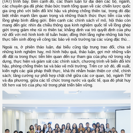
(TAT) trình bày. Bên cạnh đó, các tham luận từ đại diện các bộ, ngành,
các chuyên gia đã phác thảo bức tranh tổng quan về các chiến lược quốc
gia ứng phó với biến đổi khí hậu và phòng chống thiên tai, trong đó đặc
biệt nhấn mạnh tầm quan trọng và những thách thức thực tiễn của việc
lồng ghép bình đẳng giới. Bên cạnh các chính sách vĩ mô, hội thảo còn
mang đến góc nhìn đa chiều thông qua kinh nghiệm quốc tế về lồng ghép
giới trong giảm nhẹ rủi ro thiên tai; khẳng định vai trò quyết định của phụ
nữ đối với mô hình kinh tế tuần hoàn; đồng thời lắng nghe những bài học
thực tiễn sinh động về công tác bảo vệ môi trường tại các vùng đặc thù…
Ngoài ra, ở phiên thảo luận, đại biểu cũng tập trung trao đổi, chia sẻ
những kinh nghiệm hay, mô hình hiệu quả, thảo luận, gợi mở những vấn
đề đặt ra trong thực tiễn liên quan đến sự tham gia của phụ nữ trong xây
dựng, thực hiện và giám sát các chính sách, chương trình về biến đổi khí
hậu, phòng chống thiên tai và bảo vệ môi trường. Trên cơ sở đó, đề xuất,
kiến nghị các giải pháp thiết thực, khả thi nhằm hoàn thiện cơ chế, chính
sách; tăng cường sự phối hợp chặt chẽ giữa các cơ quan, bộ, ngành TW
và địa phương, giữa các tổ chức trong nước và quốc tế, qua đó phát huy
tốt hơn vai trò của phụ nữ trong phát triển bền vững.