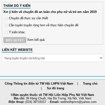
THĂM DÒ Ý KIẾN
Xin ý kiến về chuyên đề an toàn cho phụ nữ và trẻ em năm 2019
Chuyên đề thực sự cần thiết
Cần tuyên truyền rộng hơn về thực hiện chuyên đề
Ý kiến khác
Xem kết quả
BIỂU QUYẾT
LIÊN KẾT WEBSITE
Cổng Thông tin điện tử TW Hội LHPN Việt Nam
Trang chủ
Sơ đồ trang
©Bản quyền thuộc về TW Hội Liên Hiệp Phụ Nữ Việt Nam
Địa chỉ:
39 Hàng Chuối, Hai Bà Trưng, Hà Nội, Việt Nam
Điện thoại:
(024) 39718157 -
Email:
webhoilh
pnvn@yahoo.com