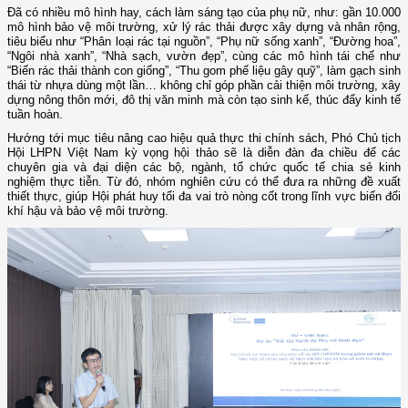
Đã có nhiều mô hình hay, cách làm sáng tạo của phụ nữ, như: gần 10.000
mô hình bảo vệ môi trường, xử lý rác thải được xây dựng và nhân rộng,
tiêu biểu như “Phân loại rác tại nguồn”, “Phụ nữ sống xanh”, “Đường hoa”,
“Ngôi nhà xanh”, “Nhà sạch, vườn đẹp”, cùng các mô hình tái chế như
“Biến rác thải thành con giống”, “Thu gom phế liệu gây quỹ”, làm gạch sinh
thái từ nhựa dùng một lần… không chỉ góp phần cải thiện môi trường, xây
dựng nông thôn mới, đô thị văn minh mà còn tạo sinh kế, thúc đẩy kinh tế
tuần hoàn.
Hướng tới mục tiêu nâng cao hiệu quả thực thi chính sách, Phó Chủ tịch
Hội LHPN Việt Nam kỳ vọng hội thảo sẽ là diễn đàn đa chiều để các
chuyên gia và đại diện các bộ, ngành, tổ chức quốc tế chia sẻ kinh
nghiệm thực tiễn. Từ đó, nhóm nghiên cứu có thể đưa ra những đề xuất
thiết thực, giúp Hội phát huy tối đa vai trò nòng cốt trong lĩnh vực biến đổi
khí hậu và bảo vệ môi trường.