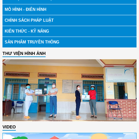
MÔ HÌNH - ĐIỂN HÌNH
CHÍNH SÁCH PHÁP LUẬT
KIẾN THỨC - KỸ NĂNG
SẢN PHẨM TRUYỀN THÔNG
THƯ VIỆN HÌNH ẢNH
VIDEO