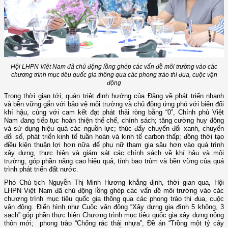
Hội LHPN Việt Nam đã chủ động lồng ghép các vấn đề môi trường vào các
chương trình mục tiêu quốc gia thông qua các phong trào thi đua, cuộc vận
động
Trong thời gian tới, quán triệt định hướng của Đảng về phát triển nhanh
và bền vững gắn với bảo vệ môi trường và chủ động ứng phó với biến đổi
khí hậu, cùng với cam kết đạt phát thải ròng bằng “0”, Chính phủ Việt
Nam đang tiếp tục hoàn thiện thể chế, chính sách; tăng cường huy động
và sử dụng hiệu quả các nguồn lực; thúc đẩy chuyển đổi xanh, chuyển
đổi số, phát triển kinh tế tuần hoàn và kinh tế carbon thấp; đồng thời tạo
điều kiện thuận lợi hơn nữa để phụ nữ tham gia sâu hơn vào quá trình
xây dựng, thực hiện và giám sát các chính sách về khí hậu và môi
trường, góp phần nâng cao hiệu quả, tính bao trùm và bền vững của quá
trình phát triển đất nước.
Phó Chủ tịch Nguyễn Thị Minh Hương khẳng định, thời gian qua, Hội
LHPN Việt Nam đã chủ động lồng ghép các vấn đề môi trường vào các
chương trình mục tiêu quốc gia thông qua các phong trào thi đua, cuộc
vận động. Điển hình như Cuộc vận động “Xây dựng gia đình 5 không, 3
sạch” góp phần thực hiện Chương trình mục tiêu quốc gia xây dựng nông
thôn mới; phong trào “Chống rác thải nhựa”, Đề án “Trồng một tỷ cây