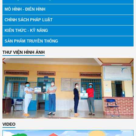
MÔ HÌNH - ĐIỂN HÌNH
CHÍNH SÁCH PHÁP LUẬT
KIẾN THỨC - KỸ NĂNG
SẢN PHẨM TRUYỀN THÔNG
THƯ VIỆN HÌNH ẢNH
VIDEO