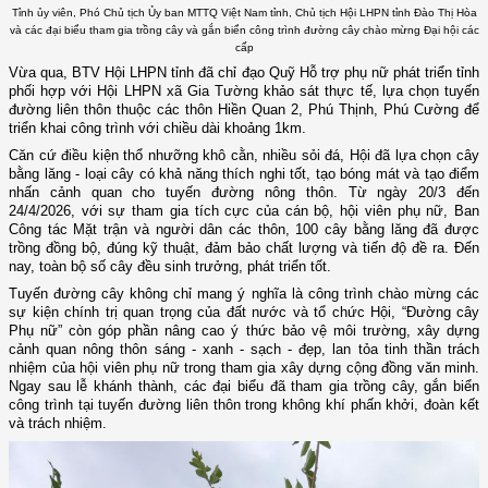
Tỉnh ủy viên, Phó Chủ tịch Ủy ban MTTQ Việt Nam tỉnh, Chủ tịch Hội LHPN tỉnh Đào Thị Hòa
và các đại biểu tham gia trồng cây và gắn biển công trình đường cây chào mừng Đại hội các
cấp
Vừa qua,
BTV Hội LHPN tỉnh đã chỉ đạo Quỹ Hỗ trợ phụ nữ phát triển tỉnh
phối hợp với Hội LHPN xã Gia Tường khảo sát thực tế, lựa chọn tuyến
đường liên thôn thuộc các thôn Hiền Quan 2, Phú Thịnh, Phú Cường để
triển khai
công trình
với chiều dài khoảng 1km.
Căn cứ điều kiện thổ nhưỡng khô cằn, nhiều sỏi đá, Hội đã lựa chọn cây
bằng lăng - loại cây có khả năng thích nghi tốt, tạo bóng mát và tạo điểm
nhấn cảnh quan cho tuyến đường nông thôn. Từ ngày 20/3 đến
24/4/2026, với sự tham gia tích cực của cán bộ, hội viên phụ nữ, Ban
Công tác Mặt trận và
người
dân các thôn, 100 cây bằng lăng đã được
trồng đồng bộ, đúng kỹ thuật, đảm bảo chất lượng và tiến độ đề ra. Đến
nay, toàn bộ số cây đều sinh trưởng, phát triển tốt.
Tuyến đường cây không chỉ mang ý nghĩa là công trình chào mừng các
sự kiện chính trị quan trọng của đất nước và tổ chức Hội, “Đường cây
Phụ nữ” còn góp phần nâng cao ý thức bảo vệ môi trường, xây dựng
cảnh quan nông thôn sáng - xanh - sạch - đẹp, lan tỏa tinh thần trách
nhiệm của hội viên phụ nữ trong tham gia xây dựng cộng đồng văn minh.
Ngay sau lễ khánh thành, các đại biểu đã tham gia trồng cây, gắn biển
công trình tại tuyến đường liên thôn trong không khí phấn khởi, đoàn kết
và trách nhiệm.