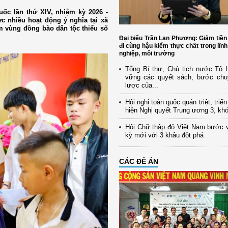
uốc lần thứ XIV, nhiệm kỳ 2026 -
ức nhiều hoạt động ý nghĩa tại xã
m vùng đồng bào dân tộc thiểu số
Đại biểu Trần Lan Phương: Giảm tiền
đi cùng hậu kiểm thực chất trong lĩn
nghiệp, môi trường
Tổng Bí thư, Chủ tịch nước Tô
vững các quyết sách, bước chu
lược của...
Hội nghị toàn quốc quán triệt, triể
hiện Nghị quyết Trung ương 3, kh
Hội Chữ thập đỏ Việt Nam bước 
kỳ mới với 3 khâu đột phá
CÁC ĐỀ ÁN