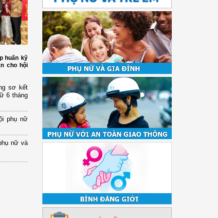
p huấn kỹ
àn cho hội
ng sơ kết
nữ 6 tháng
ội phụ nữ
phụ nữ và