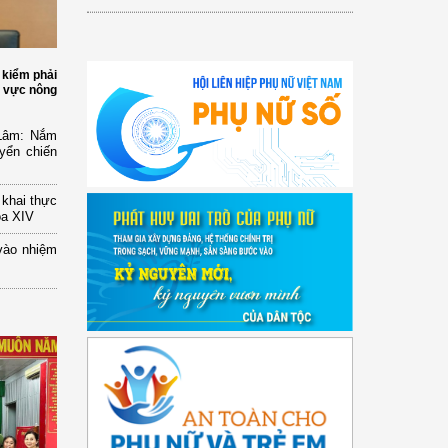
 kiểm phải
h vực nông
 Lâm: Nắm
yển chiến
n khai thực
óa XIV
vào nhiệm