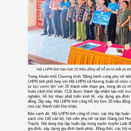
Hội LHPN tỉnh trao hơn 20 triệu đồng để hỗ trợ ra mắt và s
Trong khuôn khổ Chương trình “Đồng hành cùng phụ nữ biên
LHPN tỉnh
phối hợp với Hội LHPN xã Hương Xuân tổ chức ra
tự lực vươn lên” với 25 thành viên tham gia, trong đó có n
hoàn cảnh khó khăn. CLB
được thành lập nhằm tạo môi trườ
nghiệm, hỗ trợ nhau phát triển kinh tế, xây dựng gia đìn
đồng. Dịp này, Hội LHPN tỉnh cũng hỗ trợ hơn 20 triệu đồng
cho các thành viên khó khăn.
Bên cạnh đó, Hội LHPN tỉnh cũng
tổ chức các lớp tập huấn 
sách cho 140 cán bộ, hội viên phụ nữ tại bản Giàng (xã H
Trạch). Nội dung
lớp tập huấn
tập trung tuyên truyền Luật 
gia đình, xây dựng gia đình hạnh phúc
. Đồng thời, các h
ội n