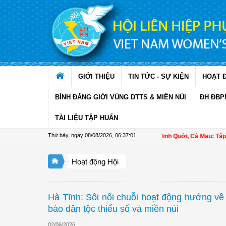
Truy cập nội dung luôn
GIỚI THIỆU
TIN TỨC - SỰ KIỆN
HOẠT 
BÌNH ĐẲNG GIỚI VÙNG DTTS & MIỀN NÚI
ĐH ĐBP
TÀI LIỆU TẬP HUẤN
Thứ bảy, ngày 08/08/2026
,
06:37:01
Hội LHPN xã Ninh Quới, Cà Mau: Tập huấn 
Hoạt động Hội
Hà Tĩnh: Sôi nổi chuỗi hoạt động hướng về
bào dân tộc thiểu số và miền núi
02/06/2026