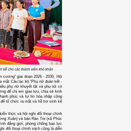
inh kế cho các thành viên khó khăn
 cương” giai đoạn 2026 - 2030, Hội
 mắt Câu lạc bộ “Phụ nữ đoàn kết -
hiều phụ nữ khuyết tật và phụ nữ có
ng để chị em giao lưu, chia sẻ kinh
h hạnh phúc và tự tin hòa nhập cộng
 để tổ chức ra mắt và hỗ trợ sinh kế
kiến thức và hội nghị đối thoại chính
ương Xuân) và bản Rào Tre (xã Phúc
Bình đẳng giới, phòng chống bạo lực
ghị đối thoại
chính sách cũng là
diễn