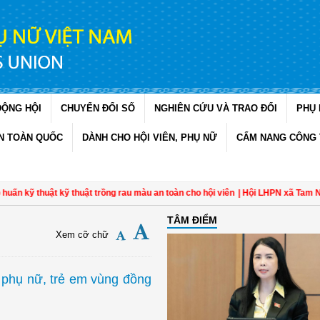
ĐỘNG HỘI
CHUYỂN ĐỔI SỐ
NGHIÊN CỨU VÀ TRAO ĐỔI
PHỤ 
N TOÀN QUỐC
DÀNH CHO HỘI VIÊN, PHỤ NỮ
CẨM NANG CÔNG 
kỹ thuật kỹ thuật trồng rau màu an toàn cho hội viên
| Hội LHPN xã Tam Ngãi, 
TÂM ĐIỂM
Xem cỡ chữ
 phụ nữ, trẻ em vùng đồng