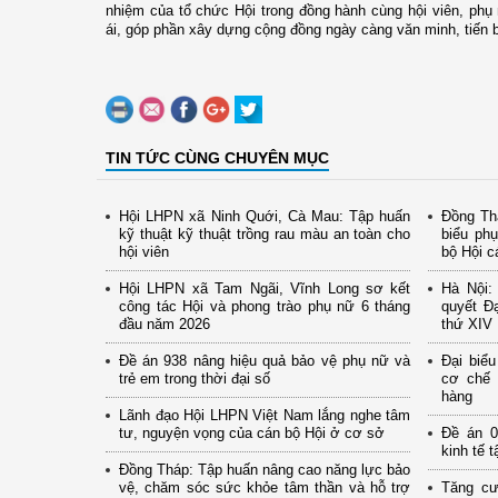
nhiệm của tổ chức Hội trong đồng hành cùng hội viên, phụ n
ái, góp phần xây dựng cộng đồng ngày càng văn minh, tiến b
TIN TỨC CÙNG CHUYÊN MỤC
Hội LHPN xã Ninh Quới, Cà Mau: Tập huấn
Đồng Thá
kỹ thuật kỹ thuật trồng rau màu an toàn cho
biểu ph
hội viên
bộ Hội c
Hội LHPN xã Tam Ngãi, Vĩnh Long sơ kết
Hà Nội: 
công tác Hội và phong trào phụ nữ 6 tháng
quyết Đạ
đầu năm 2026
thứ XIV
Đề án 938 nâng hiệu quả bảo vệ phụ nữ và
Đại biể
trẻ em trong thời đại số
cơ chế 
hàng
Lãnh đạo Hội LHPN Việt Nam lắng nghe tâm
tư, nguyện vọng của cán bộ Hội ở cơ sở
Đề án 0
kinh tế 
Đồng Tháp: Tập huấn nâng cao năng lực bảo
vệ, chăm sóc sức khỏe tâm thần và hỗ trợ
Tăng cư