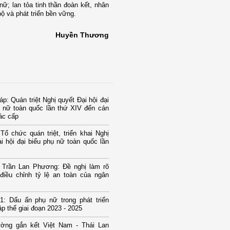
ữ; lan tỏa tinh thần đoàn kết, nhân
ộ và phát triển bền vững.
Huyền Thương
p: Quán triệt Nghị quyết Đại hội đại
ụ nữ toàn quốc lần thứ XIV đến cán
ác cấp
Tổ chức quán triệt, triển khai Nghị
i hội đại biểu phụ nữ toàn quốc lần
u Trần Lan Phương: Đề nghị làm rõ
điều chỉnh tỷ lệ an toàn của ngân
1: Dấu ấn phụ nữ trong phát triển
tập thể giai đoạn 2023 - 2025
ờng gắn kết Việt Nam - Thái Lan