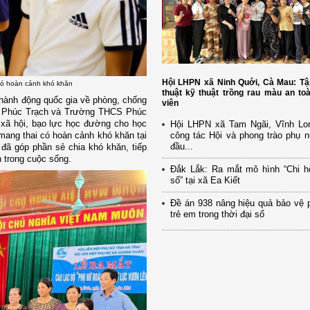
Hội LHPN xã Ninh Quới, Cà Mau: Tậ
 có hoàn cảnh khó khăn
thuật kỹ thuật trồng rau màu an to
ành động quốc gia về phòng, chống
viên
 Phúc Trạch và Trường THCS Phúc
 xã hội, bạo lực học đường cho học
Hội LHPN xã Tam Ngãi, Vĩnh Lo
công tác Hội và phong trào phụ 
 mang thai có hoàn cảnh khó khăn tại
đầu...
ã góp phần sẻ chia khó khăn, tiếp
 trong cuộc sống.
Đắk Lắk: Ra mắt mô hình “Chi h
số” tại xã Ea Kiết
Đề án 938 nâng hiệu quả bảo vệ 
trẻ em trong thời đại số