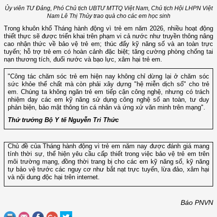
Ủy viên TƯ Đảng, Phó Chủ tịch UBTƯ MTTQ Việt Nam, Chủ tịch Hội LHPN Việt
Nam Lê Thị Thủy trao quà cho các em học sinh
Trong khuôn khổ Tháng hành động vì trẻ em năm 2026, nhiều hoạt động
thiết thực sẽ được triển khai trên phạm vi cả nước như truyền thông nâng
cao nhận thức về bảo vệ trẻ em; thúc đẩy kỹ năng số và an toàn trực
tuyến; hỗ trợ trẻ em có hoàn cảnh đặc biệt; tăng cường phòng chống tai
nạn thương tích, đuối nước và bạo lực, xâm hại trẻ em.
"Công tác chăm sóc trẻ em hiện nay không chỉ dừng lại ở chăm sóc
sức khỏe thể chất mà còn phải xây dựng "hệ miễn dịch số" cho trẻ
em. Chúng ta không ngăn trẻ em tiếp cận công nghệ, nhưng có trách
nhiệm dạy các em kỹ năng sử dụng công nghệ số an toàn, tư duy
phản biện, bảo mật thông tin cá nhân và ứng xử văn minh trên mạng".
Thứ trưởng Bộ Y tế Nguyễn Tri Thức
Chủ đề của Tháng hành động vì trẻ em năm nay được đánh giá mang
tính thời sự, thể hiện yêu cầu cấp thiết trong việc bảo vệ trẻ em trên
môi trường mạng, đồng thời trang bị cho các em kỹ năng số, kỹ năng
tự bảo vệ trước các nguy cơ như bắt nạt trực tuyến, lừa đảo, xâm hại
và nội dung độc hại trên internet.
Báo PNVN