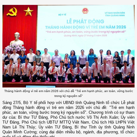
Tháng hành động vì trẻ em năm 2026 với chủ đề "Trẻ em hạnh phúc, an toàn, vững bước
trong kỷ nguyên số"
Sáng 27/5, Bộ Y tế phối hợp với UBND tỉnh Quảng Ninh tổ chức Lễ phát
động Tháng hành động vì trẻ em năm 2026 với chủ đề: "Trẻ em hạnh
phúc, an toàn, vững bước trong kỷ nguyên số". Chương trình có sự tham
dự của: Bí thư TƯ Đảng, Phó Chủ tịch nước Võ Thị Ánh Xuân; Ủy viên
TƯ Đảng, Phó Chủ tịch UBTƯ MTTQ Việt Nam, Chủ tịch Hội LHPN Việt
Nam Lê Thị Thủy; Ủy viên TƯ Đảng, Bí thư Tỉnh ủy tỉnh Quảng Ninh
Quản Minh Cường; cùng đại diện nhiều bộ, ngành, địa phương, tổ chức
quốc tế và đông đảo thiếu nhi.