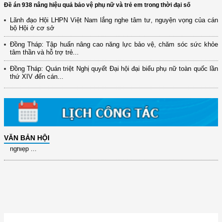
Đề án 938 nâng hiệu quả bảo vệ phụ nữ và trẻ em trong thời đại số
Lãnh đạo Hội LHPN Việt Nam lắng nghe tâm tư, nguyện vọng của cán
bộ Hội ở cơ sở
(12/TB-HĐKH) V/v đăng ký, đề xuất nhiệm vụ Khoa học, công nghệ và
đổi mới ...
Đồng Tháp: Tập huấn nâng cao năng lực bảo vệ, chăm sóc sức khỏe
tâm thần và hỗ trợ trẻ...
(898/KH/ĐCT) Kế hoạch thực hiện Quyết định số 2415/QĐ-TTg ngày
31/10/2025 ...
Đồng Tháp: Quán triệt Nghị quyết Đại hội đại biểu phụ nữ toàn quốc lần
thứ XIV đến cán...
(417/QĐ-BNNMT) Quyết định phê duyệt Chương trình mục tiêu quốc gia
xây dựng ...
(891/KH-ĐCT) Kế hoạch thực hiện Nghị quyết số 72-NQ/TW ngày
9/9/2025 của Bộ ...
(2415/QĐ-TTg) Quyết định về việc phê duyệt Đề án Hỗ trợ Phụ nữ khởi
VĂN BẢN HỘI
nghiệp ...