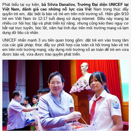
Phát biểu tại sự kiện,
bà Silvia Danailov, Trưởng Đại diện UNICEF tại
Việt Nam, đánh giá cao những nỗ lực của Việ
t Nam trong thúc đẩy
quyền trẻ em, đặc biệt là bảo vệ trẻ em trên môi trường số. Hiện gần 9/10
trẻ em Việt Nam từ 12-17 tuổi đang sử dụng internet. Điều này mang lại
nhiều cơ hội học tập và phát triển kỹ năng, nhưng cũng kéo theo nguy cơ
bắt nạt trực tuyến, bóc lột, xâm hại tình dục trên môi trường mạng và lạm
dụng dữ liệu cá nhân.
UNICEF nhấn mạnh 3 ưu tiên quan trọng gồm: đặt trẻ em vào trung tâm
của các giải pháp; thúc đẩy sự phối hợp của toàn xã hội trong bảo vệ trẻ
em trên môi trường mạng; xây dựng môi trường số an toàn để trẻ em vừa
được bảo vệ, vừa được trao quyền phát triển.