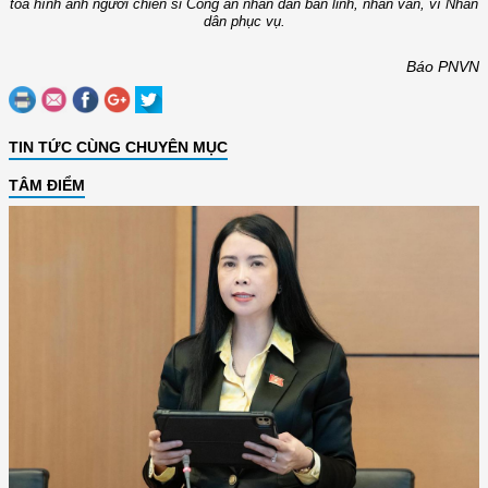
tỏa hình ảnh người chiến sĩ Công an nhân dân bản lĩnh, nhân văn, vì Nhân
dân phục vụ.
Báo PNVN
TIN TỨC CÙNG CHUYÊN MỤC
TÂM ĐIỂM