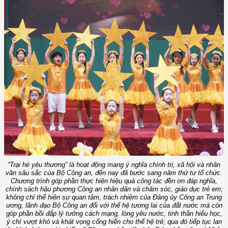
“Trại hè yêu thương” là hoạt động mang ý nghĩa chính trị, xã hội và nhân
văn sâu sắc của Bộ Công an, đến nay đã bước sang năm thứ tư tổ chức.
Chương trình góp phần thực hiện hiệu quả công tác đền ơn đáp nghĩa,
chính sách hậu phương Công an nhân dân và chăm sóc, giáo dục trẻ em;
không chỉ thể hiện sự quan tâm, trách nhiệm của Đảng ủy Công an Trung
ương, lãnh đạo Bộ Công an đối với thế hệ tương lai của đất nước mà còn
góp phần bồi đắp lý tưởng cách mạng, lòng yêu nước, tinh thần hiếu học,
ý chí vượt khó và khát vọng cống hiến cho thế hệ trẻ; qua đó tiếp tục lan