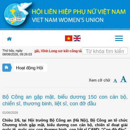
Truy cập nội dung luôn
Thứ bảy, ngày
m Ngãi, Vĩnh Long sơ kết công tác Hội và phong trào phụ nữ 6 tháng đầu năm 2
08/08/2026
,
09:26:06
Hoạt động Hội
Xem cỡ chữ
Bộ Công an gặp mặt, biểu dương 150 con cán bộ,
chiến sĩ, thương binh, liệt sĩ, con đỡ đầu
01/06/2026
Chiều 1/6, tại Hội trường Bộ Công an (Hà Nội), Bộ Công an tổ chức
Chương trình gặp mặt, biểu dương con cán bộ, chiến sĩ đoạt giải
quốc tế, quốc gia; con thương binh, con liệt sĩ CAND; “Con đỡ đầu”,