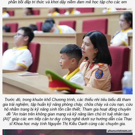
phần bồi đắp tri thức và khơi dậy niềm đam mê học tập cho các em
Trước đó, trong khuôn khổ Chương trình, các thiếu nhi tiêu biểu đã tham
gia trải nghiệm, tập huấn kỹ năng phòng cháy, chữa cháy và cứu nạn, cứu
hộ nhằm trang bị kỹ năng sinh tồn cần thiết; Tham gia hoạt động chuyên
đề "An toàn trên không gian mạng và kỹ năng làm chủ trí tuệ nhân tạo
(AI)" giúp các em tiếp cận tư duy công nghệ dưới sự hướng dẫn của Thạc
sĩ Khoa học máy tính Nguyễn Thị Kiều Oanh cùng các chuyên gia.