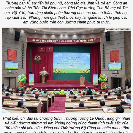
Trưởng ban Vì sự tiến bộ phụ nữ, công tác gia đình và trẻ em Công an
nhân dân và bà Trần Thị Bích Loan, Phó Cục trưởng Cục Bà mẹ và Trẻ
em, Bộ Y tế, trao tặng nhiều phần thưởng cho các em có thành tích học
tập xuất sắc. Những món quà thiết thực này là nguồn khích lệ giúp các
em vững bước trên con đường chinh phục tri thức.
Phát biểu chỉ đạo tại chương trình, Thượng tướng Lê Quốc Hùng ghi nhận
và biểu dương những nỗ lực không ngừng cùng thành tích xuất sắc của
150 thiếu nhi tiêu biểu. Đồng chí Thứ trưởng Bộ Công an nhấn mạnh tầm
quan trọng của việc chăm sóc, giáo dục thế hệ mầm non và yêu cầu các