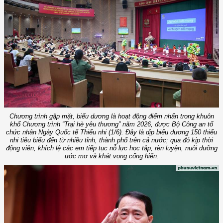
Chương trình gặp mặt, biểu dương là hoạt động điểm nhấn trong khuôn
khổ Chương trình “Trại hè yêu thương” năm 2026, được Bộ Công an tổ
chức nhân Ngày Quốc tế Thiếu nhi (1/6). Đây là dịp biểu dương 150 thiếu
nhi tiêu biểu đến từ nhiều tỉnh, thành phố trên cả nước; qua đó kịp thời
động viên, khích lệ các em tiếp tục nỗ lực học tập, rèn luyện, nuôi dưỡng
ước mơ và khát vọng cống hiến.