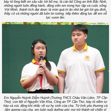
bày tỏ lòng biết ơn sâu sắc tới bố mẹ, là cán bộ Công an tỉnh Bắc Ninh,
những người luôn đồng hành, động viên em trong học tập và cuộc sống.
Với Minh, thành tích đạt được là món quà tri ân nhỏ bé gửi tới gia đình,
thầy cô và những người đã luôn tin tưởng, tiếp thêm động lực để em nỗ
lực vươn lên.
Em Nguyễn Huỳnh Diễm Huỳnh (Trường THCS Châu Văn Liêm, TP Cần
Thơ), con liệt sĩ Nguyễn Văn Kha, Công an TP Cần Thơ, bày tỏ niềm tự
hào và xúc động khi nhắc về sự hy sinh của cha. Từ tình yêu thương và
tấm gương của cha, em luôn nuôi dưỡng ước mơ trở thành nữ chiến sĩ