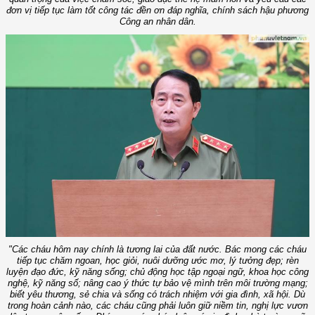
đơn vị tiếp tục làm tốt công tác đền ơn đáp nghĩa, chính sách hậu phương
Công an nhân dân.
"Các cháu hôm nay chính là tương lai của đất nước. Bác mong các cháu
tiếp tục chăm ngoan, học giỏi, nuôi dưỡng ước mơ, lý tưởng đẹp; rèn
luyện đạo đức, kỹ năng sống; chủ động học tập ngoại ngữ, khoa học công
nghệ, kỹ năng số; nâng cao ý thức tự bảo vệ mình trên môi trường mạng;
biết yêu thương, sẻ chia và sống có trách nhiệm với gia đình, xã hội. Dù
trong hoàn cảnh nào, các cháu cũng phải luôn giữ niềm tin, nghị lực vươn