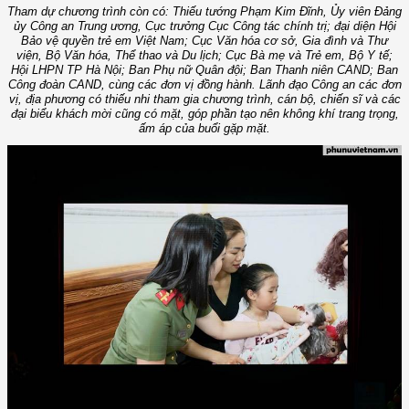
Tham dự chương trình còn có: Thiếu tướng Phạm Kim Đĩnh, Ủy viên Đảng
ủy Công an Trung ương, Cục trưởng Cục Công tác chính trị; đại diện Hội
Bảo vệ quyền trẻ em Việt Nam; Cục Văn hóa cơ sở, Gia đình và Thư
viện, Bộ Văn hóa, Thể thao và Du lịch; Cục Bà mẹ và Trẻ em, Bộ Y tế;
Hội LHPN TP Hà Nội; Ban Phụ nữ Quân đội; Ban Thanh niên CAND; Ban
Công đoàn CAND, cùng các đơn vị đồng hành. Lãnh đạo Công an các đơn
vị, địa phương có thiếu nhi tham gia chương trình, cán bộ, chiến sĩ và các
đại biểu khách mời cũng có mặt, góp phần tạo nên không khí trang trọng,
ấm áp của buổi gặp mặt.