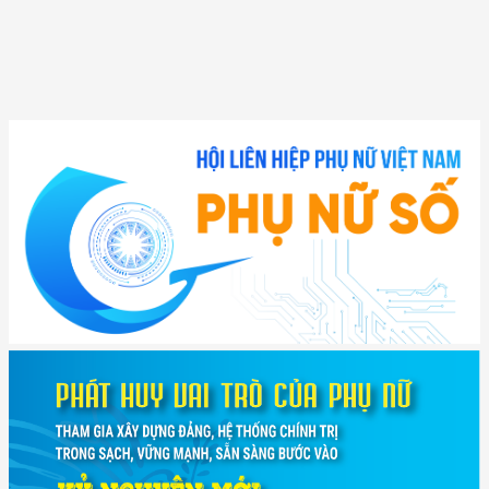
(12/TB-HĐKH) V/v đăng ký, đề xuất nhiệm vụ Khoa học, công nghệ và
đổi mới ...
(898/KH/ĐCT) Kế hoạch thực hiện Quyết định số 2415/QĐ-TTg ngày
31/10/2025 ...
(417/QĐ-BNNMT) Quyết định phê duyệt Chương trình mục tiêu quốc gia
xây dựng ...
(891/KH-ĐCT) Kế hoạch thực hiện Nghị quyết số 72-NQ/TW ngày
9/9/2025 của Bộ ...
(2415/QĐ-TTg) Quyết định về việc phê duyệt Đề án Hỗ trợ Phụ nữ khởi
nghiệp ...