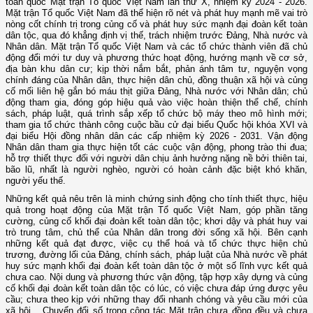
toàn quốc Mặt trận Tổ quốc Việt Nam lần thứ X, nhiệm kỳ 2024 - 2026.
Mặt trận Tổ quốc Việt Nam đã thể hiện rõ nét và phát huy mạnh mẽ vai trò
nòng cốt chính trị trong củng cố và phát huy sức mạnh đại đoàn kết toàn
dân tộc, qua đó khẳng định vị thế, trách nhiệm trước Đảng, Nhà nước và
Nhân dân. Mặt trận Tổ quốc Việt Nam và các tổ chức thành viên đã chủ
động đổi mới tư duy và phương thức hoạt động, hướng mạnh về cơ sở,
địa bàn khu dân cư; kịp thời nắm bắt, phản ánh tâm tư, nguyện vọng
chính đáng của Nhân dân, thực hiện dân chủ, đồng thuận xã hội và củng
cố mối liên hệ gắn bó máu thịt giữa Đảng, Nhà nước với Nhân dân; chủ
động tham gia, đóng góp hiệu quả vào việc hoàn thiện thể chế, chính
sách, pháp luật, quá trình sắp xếp tổ chức bộ máy theo mô hình mới;
tham gia tổ chức thành công cuộc bầu cử đại biểu Quốc hội khóa XVI và
đại biểu Hội đồng nhân dân các cấp nhiệm kỳ 2026 - 2031. Vận động
Nhân dân tham gia thực hiện tốt các cuộc vận động, phong trào thi đua;
hỗ trợ thiết thực đối với người dân chịu ảnh hưởng nặng nề bởi thiên tai,
bão lũ, nhất là người nghèo, người có hoàn cảnh đặc biệt khó khăn,
người yếu thế.
Những kết quả nêu trên là minh chứng sinh động cho tính thiết thực, hiệu
quả trong hoạt động của Mặt trận Tổ quốc Việt Nam, góp phần tăng
cường, củng cố khối đại đoàn kết toàn dân tộc; khơi dậy và phát huy vai
trò trung tâm, chủ thể của Nhân dân trong đời sống xã hội. Bên cạnh
những kết quả đạt được, việc cụ thể hoá và tổ chức thực hiện chủ
trương, đường lối của Đảng, chính sách, pháp luật của Nhà nước về phát
huy sức mạnh khối đại đoàn kết toàn dân tộc ở một số lĩnh vực kết quả
chưa cao. Nội dung và phương thức vận động, tập hợp xây dựng và củng
cố khối đại đoàn kết toàn dân tộc có lúc, có việc chưa đáp ứng được yêu
cầu; chưa theo kịp với những thay đổi nhanh chóng và yêu cầu mới của
xã hội... Chuyển đổi số trong công tác Mặt trận chưa đồng đều và chưa