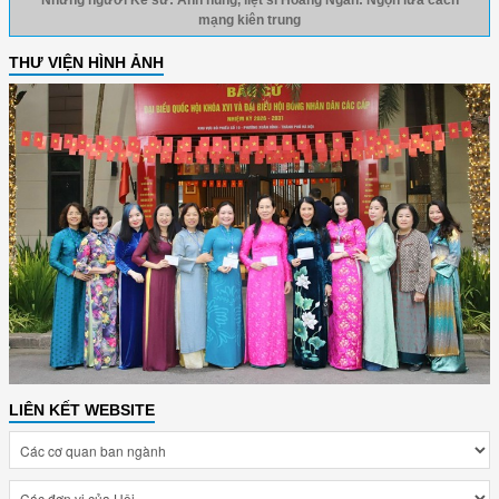
Những người Kể sử: Anh hùng, liệt sĩ Hoàng Ngân: Ngọn lửa cách
mạng kiên trung
THƯ VIỆN HÌNH ẢNH
LIÊN KẾT WEBSITE