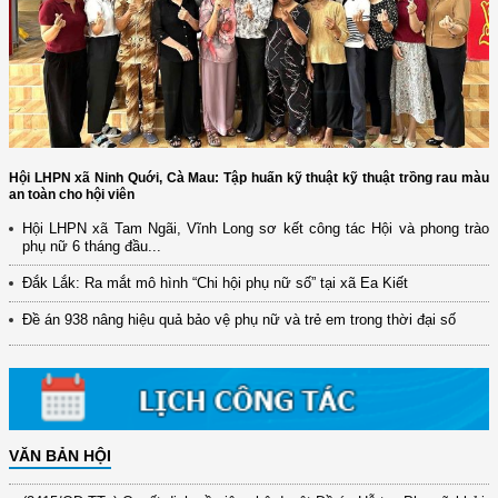
Hội LHPN xã Ninh Quới, Cà Mau: Tập huấn kỹ thuật kỹ thuật trồng rau màu
an toàn cho hội viên
Hội LHPN xã Tam Ngãi, Vĩnh Long sơ kết công tác Hội và phong trào
phụ nữ 6 tháng đầu...
(12/TB-HĐKH) V/v đăng ký, đề xuất nhiệm vụ Khoa học, công nghệ và
đổi mới ...
Đắk Lắk: Ra mắt mô hình “Chi hội phụ nữ số” tại xã Ea Kiết
(898/KH/ĐCT) Kế hoạch thực hiện Quyết định số 2415/QĐ-TTg ngày
Đề án 938 nâng hiệu quả bảo vệ phụ nữ và trẻ em trong thời đại số
31/10/2025 ...
(417/QĐ-BNNMT) Quyết định phê duyệt Chương trình mục tiêu quốc gia
xây dựng ...
(891/KH-ĐCT) Kế hoạch thực hiện Nghị quyết số 72-NQ/TW ngày
9/9/2025 của Bộ ...
VĂN BẢN HỘI
(2415/QĐ-TTg) Quyết định về việc phê duyệt Đề án Hỗ trợ Phụ nữ khởi