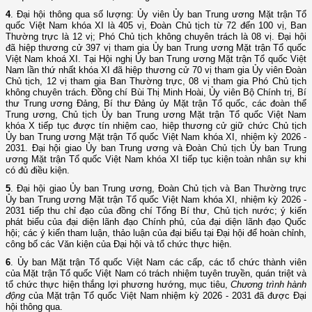
4
. Đại hội thông qua số lượng: Ủy viên Ủy ban Trung ương Mặt trận Tổ
quốc Việt Nam khóa XI là 405 vị, Đoàn Chủ tịch từ 72 đến 100 vị, Ban
Thường trực là 12 vị; Phó Chủ tịch không chuyên trách là 08 vị. Đại hội
đã hiệp thương cử 397 vị tham gia Ủy ban Trung ương Mặt trận Tổ quốc
Việt Nam khoá XI. Tại Hội nghị Ủy ban Trung ương Mặt trận Tổ quốc Việt
Nam lần thứ nhất khóa XI đã hiệp thương cử 70 vị tham gia Ủy viên Đoàn
Chủ tịch, 12 vị tham gia Ban Thường trực, 08 vị tham gia Phó Chủ tịch
không chuyên trách. Đồng chí Bùi Thị Minh Hoài, Ủy viên Bộ Chính trị, Bí
thư Trung ương Đảng, Bí thư Đảng ủy Mặt trận Tổ quốc, các đoàn thể
Trung ương, Chủ tịch Ủy ban Trung ương Mặt trận Tổ quốc Việt Nam
khóa X tiếp tục được tín nhiệm cao, hiệp thương cử giữ chức Chủ tịch
Ủy ban Trung ương Mặt trận Tổ quốc Việt Nam khóa XI, nhiệm kỳ 2026 -
2031. Đại hội giao Ủy ban Trung ương và Đoàn Chủ tịch Ủy ban Trung
ương Mặt trận Tổ quốc Việt Nam khóa XI tiếp tục kiện toàn nhân sự khi
có đủ điều kiện.
5
. Đại hội giao Ủy ban Trung ương, Đoàn Chủ tịch và Ban Thường trực
Ủy ban Trung ương Mặt trận Tổ quốc Việt Nam khóa XI, nhiệm kỳ 2026 -
2031 tiếp thu chỉ đạo của đồng chí Tổng Bí thư, Chủ tịch nước; ý kiến
phát biểu của đại diện lãnh đạo Chính phủ, của đại diện lãnh đạo Quốc
hội; các ý kiến tham luận, thảo luận của đại biểu tại Đại hội để hoàn chỉnh,
công bố các Văn kiện của Đại hội và tổ chức thực hiện.
6
. Ủy ban Mặt trận Tổ quốc Việt Nam các cấp, các tổ chức thành viên
của Mặt trận Tổ quốc Việt Nam có trách nhiệm tuyên truyền, quán triệt và
tổ chức thực hiện thắng lợi phương hướng, mục tiêu,
Chương trình hành
động
của Mặt trận Tổ quốc Việt Nam nhiệm kỳ 2026 - 2031 đã được Đại
hội thông qua.