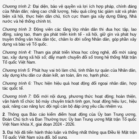
Chương trình 2:
Đại diện, bảo vệ quyền và lợi ích hợp pháp, chính đáng
của Nhân dân; nâng cao chất lượng, hiệu quả công tác giám sát và phản
biện xã hội, thực hiện dân chủ, tích cực tham gia xây dựng Đảng, Nhà
nước và hệ thống chính trị.
Chương trình 3:
Động viên các tầng lớp nhân dân thi đua học tập, lao
động, sáng tạo, tham gia phát triển kinh tế - xã hội, giữ gìn và phát huy
truyền thống văn hóa dân tộc, chăm lo đời sống Nhân dân, góp phần xây
dựng và bảo vệ Tổ quốc.
Chương trình 4:
Tham gia phát triển khoa học công nghệ, đổi mới sáng
tạo, xây dựng xã hội số; đẩy mạnh chuyển đổi số trong hệ thống Mặt trận
Tổ quốc Việt Nam.
Chương trình 5:
Phát huy vai trò làm chủ, tinh thần tự quản của Nhân dân,
xây dựng khu dân cư đoàn kết, an toàn, ấm no, hạnh phúc.
Chương trình 6:
Thực hiện hiệu quả hoạt động đối ngoại nhân dân, hợp
tác quốc tế.
Chương trình 7:
Đổi mới nội dung, phương thức hoạt động; hoàn thiện,
vận hành tổ chức bộ máy chuyên trách tinh gọn, hoạt động hiệu lực, hiệu
quả; nâng cao năng lực đội ngũ cán bộ đáp ứng yêu cầu nhiệm vụ.
2
. Thông qua Báo cáo kiểm điểm hoạt động của Ủy ban Trung ương,
Đoàn Chủ tịch và Ban Thường trực Ủy ban Trung ương Mặt trận Tổ quốc
Việt Nam khóa X, giai đoạn 2024 - 2026.
3.
Đại hội đã tiến hành thảo luận và thống nhất thông qua Điều lệ Mặt trận
Tổ quốc Việt Nam sửa đổi, bổ sung.