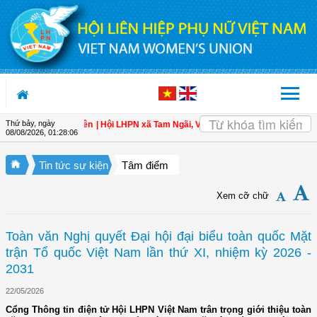
Truy cập nội dung luôn
Thứ bảy, ngày
àn cho hội viên
| Hội LHPN xã Tam Ngãi, Vĩnh Long sơ kết công tác Hội và pho
08/08/2026
,
01:28:08
Tin tức sự kiện
Tâm điểm
Xem cỡ chữ
Toàn văn Nghị quyết Đại hội đại biểu toàn quốc Mặt
trận Tổ quốc Việt Nam lần thứ XI, nhiệm kỳ 2026 -
2031
22/05/2026
Cổng Thông tin điện tử Hội LHPN Việt Nam trân trọng giới thiệu toàn