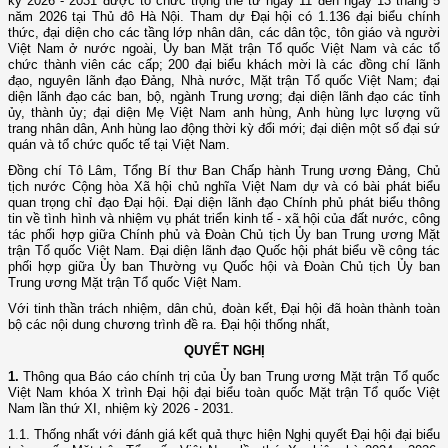
kỳ 2026 - 2031 được tổ chức trọng thể từ ngày 11 đến ngày 13 tháng 5
năm 2026 tại Thủ đô Hà Nội. Tham dự Đại hội có 1.136 đại biểu chính
thức, đại diện cho các tầng lớp nhân dân, các dân tộc, tôn giáo và người
Việt Nam ở nước ngoài, Ủy ban Mặt trận Tổ quốc Việt Nam và các tổ
chức thành viên các cấp; 200 đại biểu khách mời là các đồng chí lãnh
đạo, nguyên lãnh đạo Đảng, Nhà nước, Mặt trận Tổ quốc Việt Nam; đại
diện lãnh đạo các ban, bộ, ngành Trung ương; đại diện lãnh đạo các tỉnh
ủy, thành ủy; đại diện Mẹ Việt Nam anh hùng, Anh hùng lực lượng vũ
trang nhân dân, Anh hùng lao động thời kỳ đổi mới; đại diện một số đại sứ
quán và tổ chức quốc tế tại Việt Nam.
Đồng chí Tô Lâm, Tổng Bí thư Ban Chấp hành Trung ương Đảng, Chủ
tịch nước Cộng hòa Xã hội chủ nghĩa Việt Nam dự và có bài phát biểu
quan trọng chỉ đạo Đại hội. Đại diện lãnh đạo Chính phủ phát biểu thông
tin về tình hình và nhiệm vụ phát triển kinh tế - xã hội của đất nước, công
tác phối hợp giữa Chính phủ và Đoàn Chủ tịch Ủy ban Trung ương Mặt
trận Tổ quốc Việt Nam. Đại diện lãnh đạo Quốc hội phát biểu về công tác
phối hợp giữa Ủy ban Thường vụ Quốc hội và Đoàn Chủ tịch Ủy ban
Trung ương Mặt trận Tổ quốc Việt Nam.
Với tinh thần trách nhiệm, dân chủ, đoàn kết, Đại hội đã hoàn thành toàn
bộ các nội dung chương trình đề ra. Đại hội thống nhất,
QUYẾT NGHỊ
1.
Thông qua Báo cáo chính trị của Ủy ban Trung ương Mặt trận Tổ quốc
Việt Nam khóa X trình Đại hội đại biểu toàn quốc Mặt trận Tổ quốc Việt
Nam lần thứ XI, nhiệm kỳ 2026 - 2031.
1.1. Thống nhất với đánh giá kết quả thực hiện Nghị quyết Đại hội đại biểu