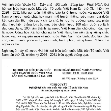
Với tinh thần “
Đoàn kết - Dân chủ - Đổi mới - Sáng tạo - Phát triển
”, Đại
hội đại biểu toàn quốc Mặt trận Tổ quốc Việt Nam lần thứ XI, nhiệm kỳ
2026 - 2031 kêu gọi toàn thể đồng bào ta ở trong nước và người Việt
Nam ở nước ngoài phát huy mạnh mẽ truyền thống, sức mạnh đại đoàn
kết toàn dân tộc, nêu cao ý chí tự chủ, tự lực, tự cường, sáng tạo, phấn
đấu thực hiện thắng lợi các mục tiêu chiến lược 100 năm dưới sự lãnh
đạo của Đảng, 100 năm thành lập nước Việt Nam dân chủ cộng hòa, nay
là nước Cộng hòa Xã hội chủ nghĩa Việt Nam, tạo nền tảng vững chắc
bước vào kỷ nguyên mới vì một nước Việt Nam hòa bình, độc lập, dân
chủ, giàu mạnh, phồn vinh, văn minh, hạnh phúc, vững bước đi lên chủ
nghĩa xã hội.
Nghị quyết này đã được Đại hội đại biểu toàn quốc Mặt trận Tổ quốc Việt
Nam lần thứ XI, nhiệm kỳ 2026 - 2031 biểu quyết thông qua.