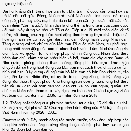
thực sự hiệu quả.
Đại hội khẳng định trong thời gian tới, Mặt trận Tổ quốc cần phát huy vai
trò là cầu nối giữa Đảng, Nhà nước với Nhân dân, làm nòng cốt trong
củng cố, phát huy sức mạnh đại đoàn kết toàn dân tộc, quán triệt sâu sắc
quan điểm “Dân là gốc”, Nhân dân là chủ thể, là trung tâm của công cuộc
đổi mới, xây dựng và bảo vệ Tổ quốc. Tiếp tục đổi mới toàn diện về tổ
chức, nội dung, phương thức hoạt động theo hướng thực chất, hiệu quả,
hướng mạnh về cơ sở, gần dân, sát dân, đồng hành cùng Nhân dân.
Tăng cường vai trò chủ trì của Mặt trận Tổ quốc Việt Nam, sự phối hợp,
thống nhất hành động của các tổ chức thành viên. Làm tốt chức năng đại
diện, bảo vệ quyền, lợi ích hợp pháp, chính đáng của Nhân dân; thực
hành dân chủ, giám sát và phản biện xã hội, tham gia xây dựng Đảng và
Nhà nước, phòng, chống tham nhũng, lãng phí, tiêu cực. Thực hiện
chuyển đổi số trong hoạt động của Mặt trận một cách thực chất và có tầm
nhìn dài hạn. Xây dựng đội ngũ cán bộ Mặt trận có bản lĩnh chính trị, tận
tâm, tận lực vì Nhân dân, có uy tín trong cộng đồng, có kỹ năng vận
động, đối thoại, thuyết phục. Chú trọng nghiên cứu lý luận, tổng kết thực
tiễn về đại đoàn kết toàn dân tộc, dân chủ xã hội chủ nghĩa, quyền làm
chủ của Nhân dân; tham mưu xây dựng và triển khai Chiến lược đại đoàn
kết toàn dân tộc đến năm 2035, tầm nhìn đến năm 2045.
1.2. Thống nhất thông qua phương hướng, mục tiêu, 15 chỉ tiêu cụ thể,
03 nhiệm vụ đột phá và 07 Chương trình hành động của Mặt trận Tổ quốc
Việt Nam nhiệm kỳ 2026 - 2031.
Chương trình 1:
Đẩy mạnh công tác tuyên truyền, vận động, tập hợp các
tầng lớp nhân dân, tăng cường đồng thuận xã hội, phát huy sức mạnh
khối đại đoàn kết toàn dân tộc.