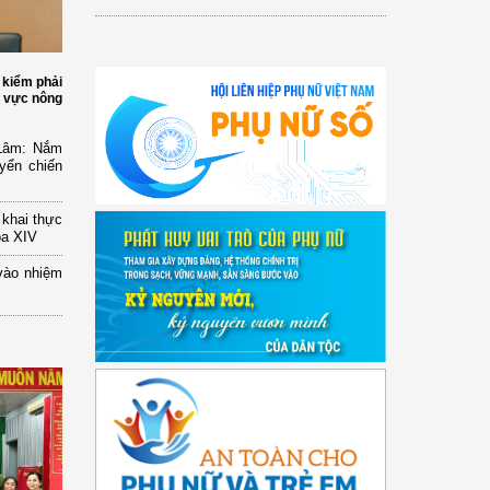
 kiểm phải
h vực nông
 Lâm: Nắm
yển chiến
n khai thực
óa XIV
vào nhiệm