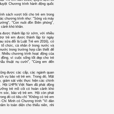
duyệt Chương trình hành động quốc
nh sách vượt trội cho trẻ em trong
 Các chương trình như: "Sóng và máy
ường", "Con nuôi đồn Biên phòng",
n cảnh khó khăn.
a được thành lập từ sớm, với nhiều
trợ trẻ em được thành lập từ ngày
au sửa đổi là Luật Trẻ em 2016), có
 tổ chức, cá nhân ở trong nước và
 nước trong trường hợp cần thiết để
 Nhiều chương trình hoạt động của
 đồng, vì cuộc sống tốt đẹp cho trẻ
hẫu thuật nụ cười", "Cùng em đến
 cũng được các cấp, các ngành quan
ịch vụ bảo vệ trẻ em. Trong đó, Mặt
p, giám sát việc thực hiện các chính
g. Hội LHPN Việt Nam đã phát động
ưỡng trẻ mồ côi có hoàn cảnh khó
m sóc, bảo vệ trẻ em. Hội còn phát
ong đó có tiêu chí "Không có trẻ em
 Chí Minh có Chương trình "Vì đàn
ăm lo toàn diện cho thiếu niên, nhi