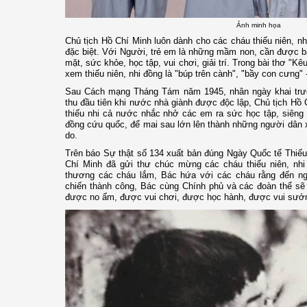
Ảnh minh họa
Chủ tịch Hồ Chí Minh luôn dành cho các cháu thiếu niên, n
đặc biệt. Với Người, trẻ em là những mầm non, cần được b
mặt, sức khỏe, học tập, vui chơi, giải trí. Trong bài thơ "Kê
xem thiếu niên, nhi đồng là "búp trên cành", "bầy con cưng" 
Sau Cách mạng Tháng Tám năm 1945, nhân ngày khai trườ
thu đầu tiên khi nước nhà giành được độc lập, Chủ tịch Hồ 
thiếu nhi cả nước nhắc nhở các em ra sức học tập, siêng 
đồng cứu quốc, để mai sau lớn lên thành những người dân 
do.
Trên báo Sự thật số 134 xuất bản đúng Ngày Quốc tế Thiếu n
Chí Minh đã gửi thư chúc mừng các cháu thiếu niên, nhi 
thương các cháu lắm, Bác hứa với các cháu rằng đến ng
chiến thành công, Bác cùng Chính phủ và các đoàn thể sẽ
được no ấm, được vui chơi, được học hành, được vui sướ