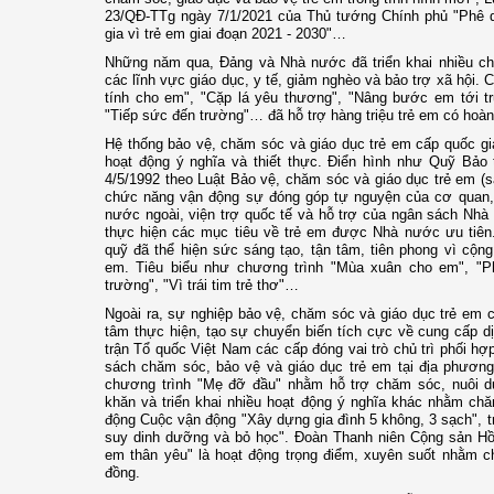
23/QĐ-TTg ngày 7/1/2021 của Thủ tướng Chính phủ "Phê 
gia vì trẻ em giai đoạn 2021 - 2030"…
Những năm qua, Đảng và Nhà nước đã triển khai nhiều chí
các lĩnh vực giáo dục, y tế, giảm nghèo và bảo trợ xã hội.
tính cho em", "Cặp lá yêu thương", "Nâng bước em tới tr
"Tiếp sức đến trường"… đã hỗ trợ hàng triệu trẻ em có hoà
Hệ thống bảo vệ, chăm sóc và giáo dục trẻ em cấp quốc gi
hoạt động ý nghĩa và thiết thực. Điển hình như Quỹ Bảo 
4/5/1992 theo Luật Bảo vệ, chăm sóc và giáo dục trẻ em (s
chức năng vận động sự đóng góp tự nguyện của cơ quan,
nước ngoài, viện trợ quốc tế và hỗ trợ của ngân sách Nhà
thực hiện các mục tiêu về trẻ em được Nhà nước ưu tiên.
quỹ đã thể hiện sức sáng tạo, tận tâm, tiên phong vì cộng
em. Tiêu biểu như chương trình "Mùa xuân cho em", "P
trường", "Vì trái tim trẻ thơ"…
Ngoài ra, sự nghiệp bảo vệ, chăm sóc và giáo dục trẻ em
tâm thực hiện, tạo sự chuyển biến tích cực về cung cấp d
trận Tổ quốc Việt Nam các cấp đóng vai trò chủ trì phối hợ
sách chăm sóc, bảo vệ và giáo dục trẻ em tại địa phươn
chương trình "Mẹ đỡ đầu" nhằm hỗ trợ chăm sóc, nuôi d
khăn và triển khai nhiều hoạt động ý nghĩa khác nhằm chă
động Cuộc vận động "Xây dựng gia đình 5 không, 3 sạch", tr
suy dinh dưỡng và bỏ học". Đoàn Thanh niên Cộng sản Hồ
em thân yêu" là hoạt động trọng điểm, xuyên suốt nhằm ch
đồng.