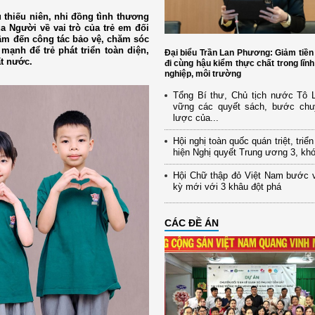
 thiếu niên, nhi đồng tình thương
a Người về vai trò của trẻ em đối
tâm đến công tác bảo vệ, chăm sóc
mạnh để trẻ phát triển toàn diện,
Đại biểu Trần Lan Phương: Giảm tiền
t nước.
đi cùng hậu kiểm thực chất trong lĩn
nghiệp, môi trường
Tổng Bí thư, Chủ tịch nước Tô
vững các quyết sách, bước chu
lược của...
Hội nghị toàn quốc quán triệt, triể
hiện Nghị quyết Trung ương 3, kh
Hội Chữ thập đỏ Việt Nam bước 
kỳ mới với 3 khâu đột phá
CÁC ĐỀ ÁN