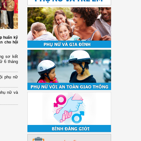
p huấn kỹ
àn cho hội
ng sơ kết
nữ 6 tháng
ội phụ nữ
phụ nữ và