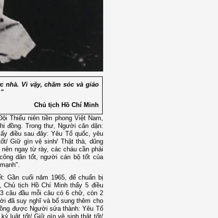
c nhà. Vì vậy, chăm sóc và giáo
."
Chủ tịch Hồ Chí Minh
ội Thiếu niên tiền phong Việt Nam,
nhi đồng. Trong thư, Người căn dặn:
ấy điều sau đây: Yêu Tổ quốc, yêu
tốt/ Giữ gìn vệ sinh/ Thật thà, dũng
nên ngay từ rày, các cháu cần phải
ông dân tốt, người cán bộ tốt của
 mạnh".
t: Gần cuối năm 1965, để chuẩn bị
 Chủ tịch Hồ Chí Minh thấy 5 điều
 3 câu đầu mỗi câu có 6 chữ, còn 2
ười đã suy nghĩ và bổ sung thêm cho
i đồng được Người sửa thành: Yêu Tổ
kỷ luật tốt/ Giữ gìn vệ sinh thật tốt/