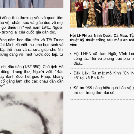
hi đồng tình thương yêu và quan tâm
ảo vệ, chăm sóc và giáo dục về mọi
u gọi thiếu nhi" viết năm 1941, Người
- tương lai của quốc gia dân tộc.
Hội LHPN xã Ninh Quới, Cà Mau: Tậ
ng năm học đầu tiên và Tết Trung
thuật kỹ thuật trồng rau màu an to
viên
Chí Minh đã viết thư cho học sinh và
tập thể thao và ra sức giúp cho Nhi
Hội LHPN xã Tam Ngãi, Vĩnh Lo
xứng đáng với một nước độc lập, tự
công tác Hội và phong trào phụ 
đầu...
hi đầu tiên (1/6/1950), Chủ tịch Hồ
đồng. Trong thư, Người viết: "Bác
Đắk Lắk: Ra mắt mô hình “Chi h
ày đánh đuổi hết giặc Pháp, kháng
số” tại xã Ea Kiết
 cố gắng làm cho các cháu dần dần
ng".
Đề án 938 nâng hiệu quả bảo vệ 
trẻ em trong thời đại số