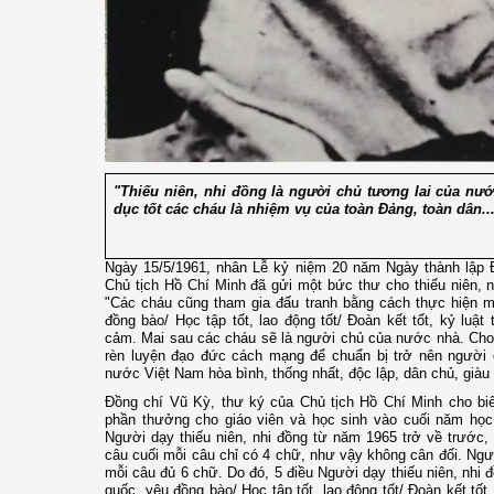
"Thiếu niên, nhi đồng là người chủ tương lai của nướ
dục tốt các cháu là nhiệm vụ của toàn Đảng, toàn dân..
Ngày 15/5/1961, nhân Lễ kỷ niệm 20 năm Ngày thành lập Đ
Chủ tịch Hồ Chí Minh đã gửi một bức thư cho thiếu niên, 
"Các cháu cũng tham gia đấu tranh bằng cách thực hiện m
đồng bào/ Học tập tốt, lao động tốt/ Đoàn kết tốt, kỷ luật 
cảm. Mai sau các cháu sẽ là người chủ của nước nhà. Cho 
rèn luyện đạo đức cách mạng để chuẩn bị trở nên người c
nước Việt Nam hòa bình, thống nhất, độc lập, dân chủ, giàu
Đồng chí Vũ Kỳ, thư ký của Chủ tịch Hồ Chí Minh cho biế
phần thưởng cho giáo viên và học sinh vào cuối năm học,
Người dạy thiếu niên, nhi đồng từ năm 1965 trở về trước,
câu cuối mỗi câu chỉ có 4 chữ, như vậy không cân đối. Ng
mỗi câu đủ 6 chữ. Do đó, 5 điều Người dạy thiếu niên, nh
quốc, yêu đồng bào/ Học tập tốt, lao động tốt/ Đoàn kết tốt, 