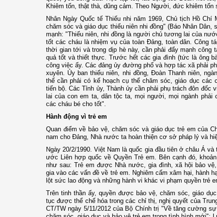
Khiêm tốn, thật thà, dũng cảm. Theo Người, đức khiêm tốn s
Nhân Ngày Quốc tế Thiếu nhi năm 1969, Chủ tịch Hồ Chí M
chăm sóc và giáo dục thiếu niên nhi đồng" (Báo Nhân Dân, 
mạnh: "Thiếu niên, nhi đồng là người chủ tương lai của nướ
tốt các cháu là nhiệm vụ của toàn Đảng, toàn dân. Công tác
thời gian tới và trong dịp hè này, cần phải đẩy mạnh công tá
quả tốt và thiết thực. Trước hết các gia đình (tức là ông bà
công việc ấy. Các đảng ủy đường phố và hợp tác xã phải phụ
xuyên. Ủy ban thiếu niên, nhi đồng, Đoàn Thanh niên, ngà
thể cần phải có kế hoạch cụ thể chăm sóc, giáo dục các
tiến bộ. Các Tỉnh ủy, Thành ủy cần phải phụ trách đôn đốc v
lai của con em ta, dân tộc ta, mọi người, mọi ngành phải
các cháu bé cho tốt".
Hành động vì trẻ em
Quan điểm về bảo vệ, chăm sóc và giáo dục trẻ em của Chủ
nam cho Đảng, Nhà nước ta hoàn thiện cơ sở pháp lý và hi
Ngày 20/2/1990. Việt Nam là quốc gia đầu tiên ở châu Á và 
ước Liên hợp quốc về Quyền Trẻ em. Bên cạnh đó, khoản 
như sau: Trẻ em được Nhà nước, gia đình, xã hội bảo vệ
gia vào các vấn đề về trẻ em. Nghiêm cấm xâm hại, hành h
lột sức lao động và những hành vi khác vi phạm quyền trẻ e
Trên tinh thần ấy, quyền được bảo vệ, chăm sóc, giáo dục
tục được thể chế hóa trong các chỉ thị, nghị quyết của Trung
CT/TW ngày 5/11/2012 của Bộ Chính trị "Về tăng cường sự 
chăm sóc, giáo dục và bảo vệ trẻ em trong tình hình mới"; 