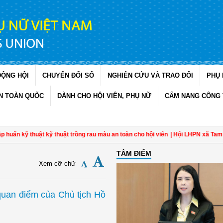
ĐỘNG HỘI
CHUYỂN ĐỔI SỐ
NGHIÊN CỨU VÀ TRAO ĐỔI
PHỤ 
N TOÀN QUỐC
DÀNH CHO HỘI VIÊN, PHỤ NỮ
CẨM NANG CÔNG 
 thuật kỹ thuật trồng rau màu an toàn cho hội viên
| Hội LHPN xã Tam Ngãi, Vĩ
TÂM ĐIỂM
Xem cỡ chữ
quan điểm của Chủ tịch Hồ