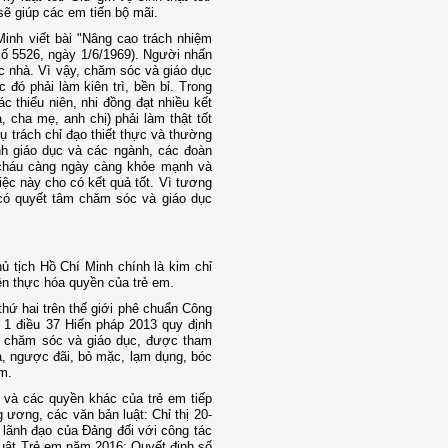
ẽ giúp các em tiến bộ mãi.
inh viết bài "Nâng cao trách nhiệm
số 5526, ngày 1/6/1969). Người nhấn
c nhà. Vì vậy, chăm sóc và giáo dục
 đó phải làm kiên trì, bền bỉ. Trong
c thiếu niên, nhi đồng đạt nhiều kết
, cha mẹ, anh chị) phải làm thật tốt
 trách chỉ đạo thiết thực và thường
nh giáo dục và các ngành, các đoàn
 cháu càng ngày càng khỏe mạnh và
iệc này cho có kết quả tốt. Vì tương
 có quyết tâm chăm sóc và giáo dục
 tịch Hồ Chí Minh chính là kim chỉ
ện thực hóa quyền của trẻ em.
thứ hai trên thế giới phê chuẩn Công
1 điều 37 Hiến pháp 2013 quy định
, chăm sóc và giáo dục, được tham
ạ, ngược đãi, bỏ mặc, lạm dụng, bóc
m.
 và các quyền khác của trẻ em tiếp
 ương, các văn bản luật: Chỉ thị 20-
lãnh đạo của Đảng đối với công tác
Luật Trẻ em năm 2016; Quyết định số