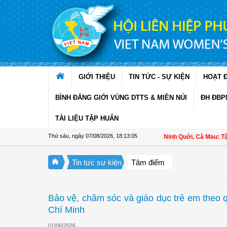
Truy cập nội dung luôn
GIỚI THIỆU
TIN TỨC - SỰ KIỆN
HOẠT 
BÌNH ĐẲNG GIỚI VÙNG DTTS & MIỀN NÚI
ĐH ĐBP
TÀI LIỆU TẬP HUẤN
Thứ sáu, ngày 07/08/2026
,
18:13:06
Hội LHPN xã Ninh Quới, Cà Mau: Tập huấn kỹ
Tin tức sự kiện
Tâm điểm
Bảo vệ, chăm sóc và giáo dục trẻ em theo 
Chí Minh
01/06/2026