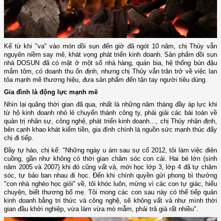
Kể từ khi "va" vào món dồi sụn đến giờ đã ngót 10 năm, chị Thủy vẫn
nguyên niềm say mê, khát vọng phát triển kinh doanh. Sản phẩm dồi sụn
nhà DOSUN đã có mặt ở một số nhà hàng, quán bia, hệ thống bún đậu
mắm tôm, có doanh thu ổn định, nhưng chị Thủy vẫn trăn trở về việc lan
tỏa mạnh mẽ thương hiệu, đưa sản phẩm đến tận tay người tiêu dùng.
Gia đình là động lực mạnh mẽ
Nhìn lại quãng thời gian đã qua, nhất là những năm tháng đầy áp lực khi
từ hộ kinh doanh nhỏ lẻ chuyển thành công ty, phải giải các bài toán về
quản trị nhân sự, công nghệ, phát triển kinh doanh…, chị Thủy nhận định,
bên cạnh khao khát kiếm tiền, gia đình chính là nguồn sức mạnh thúc đẩy
chị đi tiếp.
Đầy tự hào, chị kể: "Những ngày u ám sau sự cố 2012, tôi làm việc điên
cuồng, gần như không có thời gian chăm sóc con cái. Hai bé lớn (sinh
năm 2005 và 2007) khi đó cũng vất vả, mới học lớp 3, lớp 4 đã tự chăm
sóc, tự bảo ban nhau đi học. Đến khi chính quyền gửi phong bì thưởng
"con nhà nghèo học giỏi" về, tôi khóc luôn, mừng vì các con tự giác, hiểu
chuyện, biết thương bố mẹ. Tôi mong các con sau này có thể tiếp quản
kinh doanh bằng tri thức và công nghệ, sẽ không vất vả như mình thời
gian đầu khởi nghiệp, vừa làm vừa mò mẫm, phải trả giá rất nhiều".