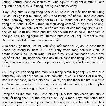
khủng. Nhưng không có kiến thức, kinh nghiệm cũng chỉ ở mức 0, anh
chị đầu tư sai, bị thua lỗ nặng, ôm nợ cả chục tỷ đồng.
"Cay đắng nhất là cũng trong năm 2012, bố của tôi mắc bạo bệnh. Đúng
lúc đó, tôi cạn kiệt tài chính, bất lực vì không thể hỗ trợ được ông chạy
chữa. Năm ấy, ông bỏ chúng tôi ra đi. Tôi mang hết điện thoại còn lại
trong cửa hàng đi cầm, được 10 triệu đồng đem về lo hậu sự cho ông.
Nỗi cay đắng, ân hận, xót xa đó vẫn ám ảnh tôi đến tận bây giờ. Sau cú
sốc đó, tôi đã tự nhủ mình phải tìm cách vươn lên để có đủ lực chăm lo
cho gia đình, những người yêu thương nhất của tôi", chị Thủy tiết lộ thời
điểm u ám nhất đời mình trong nước mắt.
Cửa hàng điện thoại, đất đai, vốn liếng mất sạch sau vụ đó, lại gánh thêm
khoản nợ khổng lồ, năm 2013, chị Thủy xoay sang bán xúc xích, tô
tượng ở các lễ hội địa phương. Hết dịp lễ hội, chị đi bán bánh cuốn ở chợ
Nguyễn Công Trứ, ngày nào cũng dậy từ 3h sáng bán hàng đến trưa. May
mắn, tiền bán hàng cũng đủ chi phí nuôi con, nhưng vẫn không có dư để
trả nợ.
Chị Thủy chuyển sang bán món bún móng sườn mọc thịt. Chuyển cửa
hàng mấy lần, rồi chị chốt địa điểm gần quê, ở xã Tả Thanh Oai (Hà Nội).
Bán bún hết sáng, lại tiếc giờ chiều và tối, chị bán thêm bia hơi buổi trưa
và đồ nướng ban tối. Chính sáng kiến này đã vô tình gợi ý cho chị trở
thành bà chủ, mở công ty thực phẩm sau này.
Trong số những món nhậu uống bia chị Thủy làm cho khách, dồi sụn là
món đắt hàng nhất. Chị thật thà chia sẻ, đây là món được một người bạn
bán hàng cơm chỉ cho chị cách làm. Từ công thức gốc bạn cho, chị Thủy