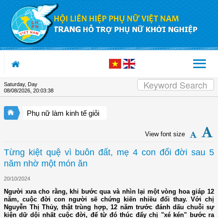
Skip to Content
Saturday, Day
08/08/2026
,
20:03:38
Phụ nữ làm kinh tế giỏi
View font size
Từng kiệt quệ vì buôn đất, mẹ 4 con đổi đời sau 5
năm nhờ một món ăn
20/10/2024
Người xưa cho rằng, khi bước qua và nhìn lại một vòng hoa giáp 12
năm, cuộc đời con người sẽ chứng kiến nhiều đổi thay. Với chị
Nguyễn Thị Thủy, thật trùng hợp, 12 năm trước đánh dấu chuỗi sự
kiện dữ dội nhất cuộc đời, để từ đó thúc đẩy chị "xé kén" bước ra