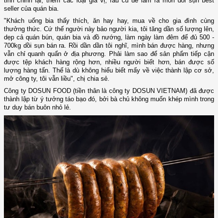
tinh chỉnh lại, thêm các loại gia vị, rau củ để làm ra món dồi sụn best
seller của quán bia.
"Khách uống bia thấy thích, ăn hay hay, mua về cho gia đình cùng
thưởng thức. Cứ thế người này bảo người kia, tôi tăng dần số lượng lên,
dẹp cả quán bún, quán bia và đồ nướng, làm ngày làm đêm để đủ 500 -
700kg dồi sụn bán ra. Rồi dần dần tôi nghĩ, mình bán được hàng, nhưng
vẫn chỉ quanh quẩn ở địa phương. Phải làm sao để sản phẩm tiếp cận
được tệp khách hàng rộng hơn, nhiều người biết hơn, bán được số
lượng hàng tấn. Thế là dù không hiểu biết mấy về việc thành lập cơ sở,
mở công ty, tôi vẫn liều", chị chia sẻ.
Công ty DOSUN FOOD (tiền thân là công ty DOSUN VIETNAM) đã được
thành lập từ ý tưởng táo bạo đó, bởi bà chủ không muốn khép mình trong
tư duy bán buôn nhỏ lẻ.