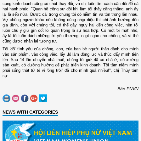
cùng kinh doanh cũng có chút thay đổi, và chị luôn tìm cách cân đối để cả
hai hạnh phúc. "Quan hệ cộng sự đôi khi làm tôi thấy căng thẳng, anh ấy
lại là sếp nữa. Được cái trong chúng tôi có niềm tin và tôn trọng lẫn nhau.
Vợ chồng người khác nếu không cùng nhịp điệu thì chỉ ảnh hưởng đến
gia đình, còn với chúng tôi, có thể gây nguy hại đến công việc, nên tôi
luôn chú ý giữ gìn cốt lõi quan trọng là sự hòa hợp. Có một 'bí mật' nhỏ,
ấy là tôi luôn dành những lời yêu thương, ngọt ngào cho chồng, và vì thế
cũng được nhận lại tương tự.
Tôi 'đổ' tình yêu của chồng, con, của bạn bè người thân dành cho mình
vào sản phẩm, vào công việc, lấy đó làm động lực và thúc đẩy mình tiến
lên. Sau 14 lần chuyển nhà thuê, chúng tôi giờ đã có nhà ở, có xưởng
sản xuất, có đường hướng để phát triển kinh doanh. Tôi tâm niệm mình
phải sống thật tử tế vì 'ông trời' đã cho mình quá nhiều!", chị Thủy tâm
sự.
Báo PNVN
NEWS WITH CATEGORIES