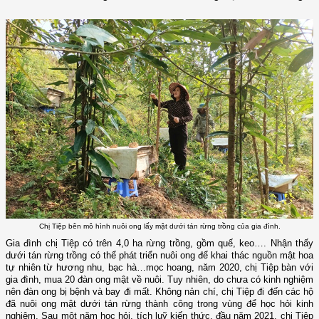
Chị Tiệp bên mô hình nuôi ong lấy mật dưới tán rừng trồng của gia đình.
Gia đình chị Tiệp có trên 4,0 ha rừng trồng, gồm quế, keo…. Nhận thấy
dưới tán rừng trồng có thể phát triển nuôi ong để khai thác nguồn mật hoa
tự nhiên từ hương nhu, bạc hà…mọc hoang, năm 2020, chị Tiệp bàn với
gia đình, mua 20 đàn ong mật về nuôi. Tuy nhiên, do chưa có kinh nghiệm
nên đàn ong bị bệnh và bay đi mất. Không nản chí, chị Tiệp đi đến các hộ
đã nuôi ong mật dưới tán rừng thành công trong vùng để học hỏi kinh
nghiệm. Sau một năm học hỏi, tích luỹ kiến thức, đầu năm 2021, chị Tiệp