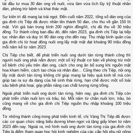
tái đầu tư mua 30 đàn ong về nuôi, vừa làm vừa tích lũy kỹ thuật nhân
đàn, phòng trừ bệnh và khai thác mật.
Sự kiên trì đã mang lại trái ngọt. Đến cuối năm 2022, tổng số đàn ong của
gia đình chị Tiệp đã được nhân lên thành 50 đàn, cho thu về gần 150 lít
mật. Với giá bán trung bình 200 nghìn đồng/lít, chị đã thu về 30 triệu
đồng. Từ thành công ban đầu đó, đến năm 2023, gia đình chị Tiệp lại tiếp
tục nhân đàn và duy trì 90 đàn ong cho đến nay. Thu nhập bình quân của
gia đình chị từ hoạt động nuôi ong lấy mật mật đạt khoảng 90 triệu đồng
mỗi năm kể từ năm 2023.
Chị Tiệp cho biết, để phát triển nuôi ong dưới tán rừng thành công thì
người nuôi ong phải nắm được một số kỹ thuật cơ bản về phòng trừ một
số bệnh chủ yếu trên đàn ong, cách cho ong ăn bổ sung khi nguồn mật
hoa kham hiếm, cách tạo chúa và nhân đàn… Cũng theo chị Tiệp, nôi ong
lấy mật dưới tán rừng không chỉ giúp mang lại hiệu quả kinh tế mà còn
giúp tạo ra sự đa dạng của hệ sinh thái rừng, hạn chế được một số loài
sâu bệnh phá hoại, góp phần nâng cao chất lượng rừng trồng.
Ngoài phát triển nuôi ong dưới tán rừng, hiện nay, gia đình chị Tiệp còn
phát triển chăn nuôi lợn và trâu, bò. Mỗi năm từ chăn nuôi lợn, trâu, bò
cũng mang về cho gia đình chị Tiệp nguồn thu nhập khoảng 100 triệu
đồng.
Từ những thành công trong phát triển kinh tế, chị Vàng Thị Tiệp đã được
các cơ quan chức năng biểu dương khen ngợi và tặng giấy khen từ năm
2023 đến nay. Ngoài ra, mô hình nuôi ong dưới tán rừng của gia đình chị
Tiệp là điểm tham quan học hỏi kinh nghiệm của các cấp hội phụ nữ,nông