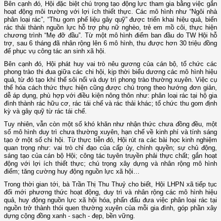
Bên cạnh đó, Hội đặc biệt chú trọng tạo động lực tham gia bằng việc gắn
hoạt động môi trường với lợi ích thiết thực. Các mô hình như “Ngôi nhà
phân loại rác”, “Thu gom phế liệu gây quỹ” được triển khai hiệu quả, biến
rác thải thành nguồn lực hỗ trợ phụ nữ nghèo, trẻ em mồ côi, thực hiện
chương trình “Mẹ đỡ đầu”. Từ một mô hình điểm ban đầu do TW Hội hỗ
trợ, sau 6 tháng đã nhân rộng lên 6 mô hình, thu được hơn 30 triệu đồng
để phục vụ công tác an sinh xã hội.
Bên cạnh đó, Hội phát huy vai trò nêu gương của cán bộ, tổ chức các
phong trào thi đua giữa các chi hội, kịp thời biểu dương các mô hình hiệu
quả, từ đó tạo khí thế sôi nổi và duy trì phong trào thường xuyên. Việc cụ
thể hóa cách thức thực hiện cũng được chú trọng theo hướng đơn giản,
dễ áp dụng, phù hợp với điều kiện nông thôn như: phân loại rác tại hộ gia
đình thành rác hữu cơ, rác tái chế và rác thải khác; tổ chức thu gom định
kỳ và gây quỹ từ rác tái chế.
Tuy nhiên, vẫn còn một số khó khăn như nhận thức chưa đồng đều, một
số mô hình duy trì chưa thường xuyên, hạn chế về kinh phí và tính sáng
tạo ở một số chi hội. Từ thực tiễn đó, Hội rút ra các bài học kinh nghiệm
quan trọng như: vai trò chỉ đạo của cấp ủy, chính quyền; sự chủ động,
sáng tạo của cán bộ Hội; công tác tuyên truyền phải thực chất; gắn hoạt
động với lợi ích thiết thực; chú trọng xây dựng và nhân rộng mô hình
điểm; tăng cường huy động nguồn lực xã hội…
Trong thời gian tới, bà Trần Thị Thu Thuỷ cho biết, Hội LHPN xã tiếp tục
đổi mới phương thức hoạt động, duy trì và nhân rộng các mô hình hiệu
quả, huy động nguồn lực xã hội hóa, phấn đấu đưa việc phân loại rác tại
nguồn trở thành thói quen thường xuyên của mỗi gia đình, góp phần xây
dựng cộng đồng xanh - sạch - đẹp, bền vững.