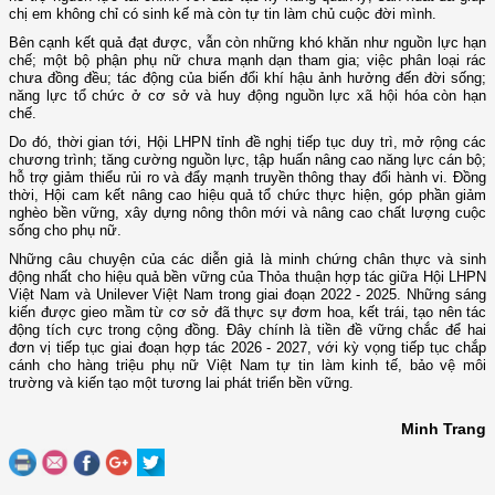
chị em không chỉ có sinh kế mà còn tự tin làm chủ cuộc đời mình.
Bên cạnh kết quả đạt được, vẫn còn những khó khăn như nguồn lực hạn
chế; một bộ phận phụ nữ chưa mạnh dạn tham gia; việc phân loại rác
chưa đồng đều; tác động của biến đổi khí hậu ảnh hưởng đến đời sống;
năng lực tổ chức ở cơ sở và huy động nguồn lực xã hội hóa còn hạn
chế.
Do đó, thời gian tới, Hội LHPN tỉnh đề nghị tiếp tục duy trì, mở rộng các
chương trình; tăng cường nguồn lực, tập huấn nâng cao năng lực cán bộ;
hỗ trợ giảm thiểu rủi ro và đẩy mạnh truyền thông thay đổi hành vi. Đồng
thời, Hội cam kết nâng cao hiệu quả tổ chức thực hiện, góp phần giảm
nghèo bền vững, xây dựng nông thôn mới và nâng cao chất lượng cuộc
sống cho phụ nữ.
Những câu chuyện của các diễn giả là minh chứng chân thực và sinh
động nhất cho hiệu quả bền vững của Thỏa thuận hợp tác giữa Hội LHPN
Việt Nam và Unilever Việt Nam trong giai đoạn 2022 - 2025. Những sáng
kiến được gieo mầm từ cơ sở đã thực sự đơm hoa, kết trái, tạo nên tác
động tích cực trong cộng đồng. Đây chính là tiền đề vững chắc để hai
đơn vị tiếp tục giai đoạn hợp tác 2026 - 2027, với kỳ vọng tiếp tục chắp
cánh cho hàng triệu phụ nữ Việt Nam tự tin làm kinh tế, bảo vệ môi
trường và kiến tạo một tương lai phát triển bền vững.
Minh Trang