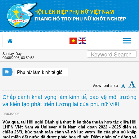
Skip to Content
Sunday, Day
09/08/2026
,
03:59:53
Phụ nữ làm kinh tế giỏi
View font size
Chắp cánh khát vọng làm kinh tế, bảo vệ môi trường
và kiến tạo phát triển tương lai của phụ nữ Việt
25/03/2026
Vừa qua, tại Hội nghị Đánh giá thực hiện thỏa thuận hợp tác giữa Hội
LHPN Việt Nam và Unilever Việt Nam giai đoạn 2022 - 2025 diễn ra
chiều 23/3, bức tranh toàn cảnh về nỗ lực vươn lên của phụ nữ khắp
mọi miền đất nước đã được phác họa rõ nét. Điểm nhấn xúc động và