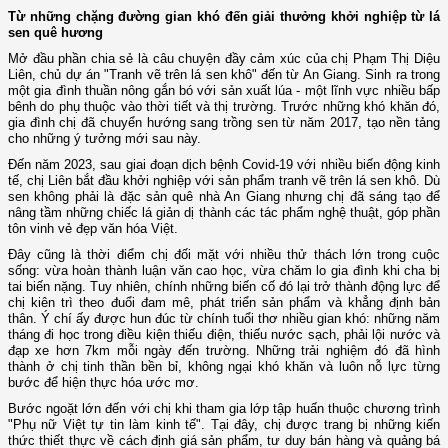
Từ những chặng đường gian khó đến giải thưởng khởi nghiệp từ lá
sen quê hương
Mở đầu phần chia sẻ là câu chuyện đầy cảm xúc của chị Phạm Thị Diệu
Liên, chủ dự án "Tranh vẽ trên lá sen khô" đến từ An Giang. Sinh ra trong
một gia đình thuần nông gắn bó với sản xuất lúa - một lĩnh vực nhiều bấp
bênh do phụ thuộc vào thời tiết và thị trường. Trước những khó khăn đó,
gia đình chị đã chuyển hướng sang trồng sen từ năm 2017, tạo nền tảng
cho những ý tưởng mới sau này.
Đến năm 2023, sau giai đoạn dịch bệnh Covid-19 với nhiều biến động kinh
tế, chị Liên bắt đầu khởi nghiệp với sản phẩm tranh vẽ trên lá sen khô. Dù
sen không phải là đặc sản quê nhà An Giang nhưng chị đã sáng tạo để
nâng tầm những chiếc lá giản dị thành các tác phẩm nghệ thuật, góp phần
tôn vinh vẻ đẹp văn hóa Việt.
Đây cũng là thời điểm chị đối mặt với nhiều thử thách lớn trong cuộc
sống: vừa hoàn thành luận văn cao học, vừa chăm lo gia đình khi cha bị
tai biến nặng. Tuy nhiên, chính những biến cố đó lại trở thành động lực để
chị kiên trì theo đuổi đam mê, phát triển sản phẩm và khẳng định bản
thân. Ý chí ấy được hun đúc từ chính tuổi thơ nhiều gian khó: những năm
tháng đi học trong điều kiện thiếu điện, thiếu nước sạch, phải lội nước và
đạp xe hơn 7km mỗi ngày đến trường. Những trải nghiệm đó đã hình
thành ở chị tinh thần bền bỉ, không ngại khó khăn và luôn nỗ lực từng
bước để hiện thực hóa ước mơ.
Bước ngoặt lớn đến với chị khi tham gia lớp tập huấn thuộc chương trình
"Phụ nữ Việt tự tin làm kinh tế". Tại đây, chị được trang bị những kiến
thức thiết thực về cách định giá sản phẩm, tư duy bán hàng và quảng bá