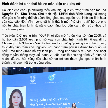
Hình thành hệ sinh thái hỗ trợ toàn diện cho phụ nữ
Đại diện cho các địa phương triển khai hiệu quả chương trình hợp tác,
bà
Nguyễn Thị Kim Thoa, Chủ tịch Hội LHPN tỉnh Vĩnh Long
đã mang
đến góc nhìn tổng thể về cách lồng ghép các nguồn lực. Nhờ sự linh hoạt
của các cấp Hội, Vĩnh Long đã hình thành một "hệ sinh thái" hỗ trợ phụ
nữ: từ phát triển kinh tế, nâng cao năng lực đến cải thiện sức khỏe và
môi trường sống.
Tiêu biểu là Chương trình “Quỹ Khởi đầu mới” triển khai từ năm 2008, đã
hỗ trợ gần
2.000
lượt phụ nữ vay vốn phát triển kinh tế hộ gia đình.
Chương trình “Phụ nữ Việt tự tin làm kinh tế” giúp nâng cao nhận thức,
thúc đẩy tinh thần khởi nghiệp, với hàng trăm phụ nữ được tập huấn và
nhiều mô hình được hỗ trợ kinh phí. Trong lĩnh vực sức khỏe, các hoạt
động truyền thông thay đổi hành vi, đặc biệt là chương trình vệ sinh cá
nhân, đã thu hút đông đảo phụ nữ và trẻ em tham gia, góp phần hình
thành thói quen tốt trong cộng đồng.