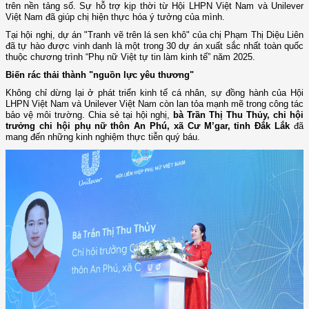
trên nền tảng số. Sự hỗ trợ kịp thời từ Hội LHPN Việt Nam và Unilever
Việt Nam đã giúp chị hiện thực hóa ý tưởng của mình.
Tại hội nghị, dự án "Tranh vẽ trên lá sen khô" của chị Phạm Thị Diệu Liên
đã tự hào được vinh danh là một trong 30 dự án xuất sắc nhất toàn quốc
thuộc chương trình “Phụ nữ Việt tự tin làm kinh tế” năm 2025.
Biến rác thải thành "nguồn lực yêu thương"
Không chỉ dừng lại ở phát triển kinh tế cá nhân, sự đồng hành của Hội
LHPN Việt Nam và Unilever Việt Nam còn lan tỏa mạnh mẽ trong công tác
bảo vệ môi trường. Chia sẻ tại hội nghị,
bà Trần Thị Thu Thủy, chi hội
trưởng chi hội phụ nữ thôn An Phú, xã Cư M’gar, tỉnh Đắk Lắk
đã
mang đến những kinh nghiệm thực tiễn quý báu.