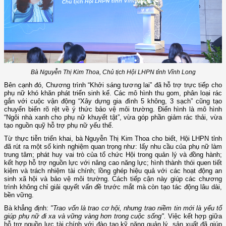
Bà Nguyễn Thị Kim Thoa, Chủ tịch Hội LHPN tỉnh Vĩnh Long
Bên cạnh đó, Chương trình “Khởi sáng tương lai” đã hỗ trợ trực tiếp cho
phụ nữ khó khăn phát triển sinh kế. Các mô hình thu gom, phân loại rác
gắn với cuộc vận động “Xây dựng gia đình 5 không, 3 sạch” cũng tạo
chuyển biến rõ rệt về ý thức bảo vệ môi trường. Điển hình là mô hình
“Ngôi nhà xanh cho phụ nữ khuyết tật”, vừa góp phần giảm rác thải, vừa
tạo nguồn quỹ hỗ trợ phụ nữ yếu thế.
Từ thực tiễn triển khai, bà Nguyễn Thị Kim Thoa cho biết, Hội LHPN tỉnh
đã rút ra một số kinh nghiệm quan trọng như: lấy nhu cầu của phụ nữ làm
trung tâm; phát huy vai trò của tổ chức Hội trong quản lý và đồng hành;
kết hợp hỗ trợ nguồn lực với nâng cao năng lực; hình thành thói quen tiết
kiệm và trách nhiệm tài chính; lồng ghép hiệu quả với các hoạt động an
sinh xã hội và bảo vệ môi trường. Cách tiếp cận này giúp các chương
trình không chỉ giải quyết vấn đề trước mắt mà còn tạo tác động lâu dài,
bền vững.
Bà khẳng định:
"Trao vốn là trao cơ hội, nhưng trao niềm tin mới là yếu tố
giúp phụ nữ đi xa và vững vàng hơn trong cuộc sống".
Việc kết hợp giữa
hỗ trợ nguồn lực tài chính với đào tạo kỹ năng quản lý, sản xuất đã giúp