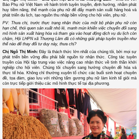
Báo Phụ nữ Việt Nam về hành trình tuyên truyền, định hướng, nhằm phát
huy tiềm năng, thế mạnh của phụ nữ để đẩy mạnh sản xuất hàng hoá và
phát triển du lịch, tạo nguồn thu nhập bền vững cho hội viên, phụ nữ.
PV: Thưa chị, trước thực trạng nhận thức của một bộ phận phụ nữ còn
hạn chế, thói quen sản xuất nhỏ lẻ, manh mún khiến việc chuyển đổi sang
mô hình sản xuất hàng hóa và tham gia vào hoạt động dịch vụ du lịch còn
chậm, Hội LHPN xã Thượng Lâm đã có những giải pháp tuyên truyền như
thế nào để thay đổi tư duy này, thưa chị?
Chị Ngô Thị Minh:
Đây là thách thức lớn nhất của chúng tôi, bởi mọi sự
phát triển bền vững đều phải bắt nguồn từ nhận thức. Công tác tuyên
truyền của Hội tập trung vào việc nâng cao nhận thức về tinh thần khởi
nghiệp cho hội viên. Chúng tôi chuyển sang hướng chuyên đề hóa và
thực tế hóa. Không chỉ thường xuyên tổ chức các buổi sinh hoạt chuyên
đề, tọa đàm, giao lưu với những tấm gương phụ nữ làm kinh tế giỏi mà
còn trực tiếp giới thiệu các mô hình thực tế tại địa phương.