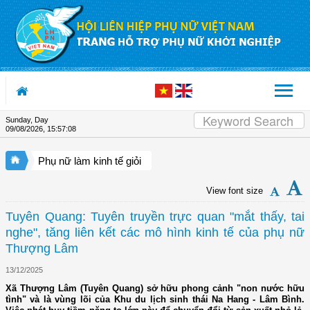
Skip to Content
Sunday, Day
09/08/2026
,
15:57:09
Phụ nữ làm kinh tế giỏi
View font size
Tuyên Quang: Tuyên truyền trực quan "mắt thấy, tai
nghe", tăng liên kết các mô hình kinh tế của phụ nữ
Thượng Lâm
13/12/2025
Xã Thượng Lâm (Tuyên Quang) sở hữu phong cảnh "non nước hữu
tình" và là vùng lõi của Khu du lịch sinh thái Na Hang - Lâm Bình.