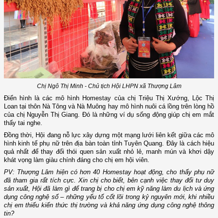
Chị Ngô Thị Minh - Chủ tịch Hội LHPN xã Thượng Lâm
Điển hình là các mô hình Homestay của chị Triệu Thị Xướng, Lộc Thị
Loan tại thôn Nà Tông và Nà Muông hay mô hình nuôi cá lồng trên lòng hồ
của chị Nguyễn Thị Giang. Đó là những ví dụ sống động giúp chị em mắt
thấy tai nghe.
Đồng thời, Hội đang nỗ lực xây dựng một mạng lưới liên kết giữa các mô
hình kinh tế phụ nữ trên địa bàn toàn tỉnh Tuyên Quang. Đây là cách hiệu
quả nhất để thay đổi thói quen sản xuất nhỏ lẻ, manh mún và khơi dậy
khát vọng làm giàu chính đáng cho chị em hội viên.
PV: Thượng Lâm hiện có hơn 40 Homestay hoạt động, cho thấy phụ nữ
đã tham gia rất tích cực. Xin chị cho biết, bên cạnh việc thay đổi tư duy
sản xuất, Hội đã làm gì để trang bị cho chị em kỹ năng làm du lịch và ứng
dụng công nghệ số – những yếu tố cốt lõi trong kỷ nguyên mới, khi nhiều
chị em thiếu kiến thức thị trường và khả năng ứng dụng công nghệ thông
tin?