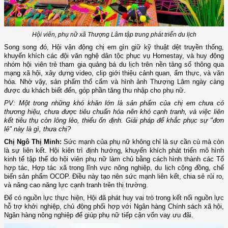
Hội viên, phụ nữ xã Thượng Lâm tập trung phát triển du lịch
Song song đó, Hội vận động chị em gìn giữ kỹ thuật dệt truyền thống,
khuyến khích các đội văn nghệ dân tộc phục vụ Homestay, và huy động
nhóm hội viên trẻ tham gia quảng bá du lịch trên nền tảng số thông qua
mạng xã hội, xây dựng video, clip giới thiệu cảnh quan, ẩm thực, và văn
hóa. Nhờ vậy, sản phẩm thổ cẩm và hình ảnh Thượng Lâm ngày càng
được du khách biết đến, góp phần tăng thu nhập cho phụ nữ.
PV: Một trong những khó khăn lớn là sản phẩm của chị em chưa có
thương hiệu, chưa được tiêu chuẩn hóa nên khó cạnh tranh, và việc liên
kết tiêu thụ còn lỏng lẻo, thiếu ổn định. Giải pháp để khắc phục sự "đơn
lẻ" này là gì, thưa chị?
Chị Ngô Thị Minh:
Sức mạnh của phụ nữ không chỉ là sự cần cù mà còn
là sự liên kết. Hội kiên trì định hướng, khuyến khích phát triển mô hình
kinh tế tập thể do hội viên phụ nữ làm chủ bằng cách hình thành các Tổ
hợp tác, Hợp tác xã trong lĩnh vực nông nghiệp, du lịch cộng đồng, chế
biến sản phẩm OCOP. Điều này tạo nên sức mạnh liên kết, chia sẻ rủi ro,
và nâng cao năng lực cạnh tranh trên thị trường.
Để có nguồn lực thực hiện, Hội đã phát huy vai trò trong kết nối nguồn lực
hỗ trợ khởi nghiệp, chủ động phối hợp với Ngân hàng Chính sách xã hội,
Ngân hàng nông nghiệp để giúp phụ nữ tiếp cận vốn vay ưu đãi.