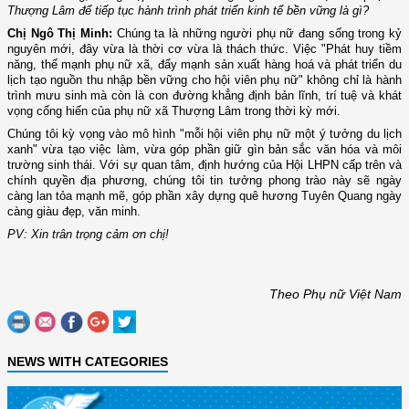
Thượng Lâm để tiếp tục hành trình phát triển kinh tế bền vững là gì?
Chị Ngô Thị Minh:
Chúng ta là những người phụ nữ đang sống trong kỷ
nguyên mới, đây vừa là thời cơ vừa là thách thức. Việc "Phát huy tiềm
năng, thế mạnh phụ nữ xã, đẩy mạnh sản xuất hàng hoá và phát triển du
lịch tạo nguồn thu nhập bền vững cho hội viên phụ nữ" không chỉ là hành
trình mưu sinh mà còn là con đường khẳng định bản lĩnh, trí tuệ và khát
vọng cống hiến của phụ nữ xã Thượng Lâm trong thời kỳ mới.
Chúng tôi kỳ vọng vào mô hình "mỗi hội viên phụ nữ một ý tưởng du lịch
xanh" vừa tạo việc làm, vừa góp phần giữ gìn bản sắc văn hóa và môi
trường sinh thái. Với sự quan tâm, định hướng của Hội LHPN cấp trên và
chính quyền địa phương, chúng tôi tin tưởng phong trào này sẽ ngày
càng lan tỏa mạnh mẽ, góp phần xây dựng quê hương Tuyên Quang ngày
càng giàu đẹp, văn minh.
PV: Xin trân trọng cảm ơn chị!
Theo Phụ nữ Việt Nam
NEWS WITH CATEGORIES