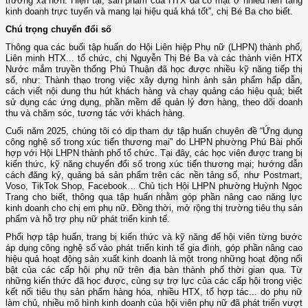
trường xa hơn. Hiện tại, sản phẩm của HTX đã có mặt ở nhiều nền tảng
kinh doanh trực tuyến và mang lại hiệu quả khá tốt”, chị Bé Ba cho biết.
Chú trọng chuyển đổi số
Thông qua các buổi tập huấn do Hội Liên hiệp Phụ nữ (LHPN) thành phố,
Liên minh HTX... tổ chức, chị Nguyễn Thị Bé Ba và các thành viên HTX
Nước mắm truyền thống Phú Thuận đã học được nhiều kỹ năng tiếp thị
số, như: Thành thạo trong việc xây dựng hình ảnh sản phẩm hấp dẫn,
cách viết nội dung thu hút khách hàng và chạy quảng cáo hiệu quả; biết
sử dụng các ứng dụng, phần mềm để quản lý đơn hàng, theo dõi doanh
thu và chăm sóc, tương tác với khách hàng.
Cuối năm 2025, chúng tôi có dịp tham dự tập huấn chuyên đề “Ứng dụng
công nghệ số trong xúc tiến thương mại” do LHPN phường Phú Bài phối
hợp với Hội LHPN thành phố tổ chức. Tại đây, các học viên được trang bị
kiến thức, kỹ năng chuyển đổi số trong xúc tiến thương mại; hướng dẫn
cách đăng ký, quảng bá sản phẩm trên các nền tảng số, như Postmart,
Voso, TikTok Shop, Facebook… Chủ tịch Hội LHPN phường Huỳnh Ngọc
Trang cho biết, thông qua tập huấn nhằm góp phần nâng cao năng lực
kinh doanh cho chị em phụ nữ. Đồng thời, mở rộng thị trường tiêu thụ sản
phẩm và hỗ trợ phụ nữ phát triển kinh tế.
Phối hợp tập huấn, trang bị kiến thức và kỹ năng để hội viên từng bước
áp dụng công nghệ số vào phát triển kinh tế gia đình, góp phần nâng cao
hiệu quả hoạt động sản xuất kinh doanh là một trong những hoạt động nổi
bật của các cấp hội phụ nữ trên địa bàn thành phố thời gian qua. Từ
những kiến thức đã học được, cùng sự trợ lực của các cấp hội trong việc
kết nối tiêu thụ sản phẩm hàng hóa, nhiều HTX, tổ hợp tác... do phụ nữ
làm chủ, nhiều mô hình kinh doanh của hội viên phụ nữ đã phát triển vượt