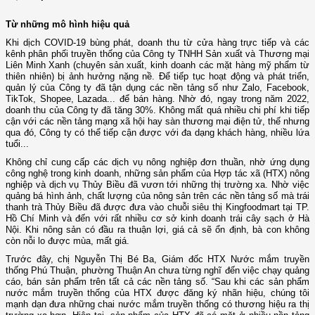
Từ những mô hình hiệu quả
Khi dịch COVID-19 bùng phát, doanh thu từ cửa hàng trực tiếp và các
kênh phân phối truyền thống của Công ty TNHH Sản xuất và Thương mại
Liên Minh Xanh (chuyên sản xuất, kinh doanh các mặt hàng mỹ phẩm từ
thiên nhiên) bị ảnh hưởng nặng nề. Để tiếp tục hoạt động và phát triển,
quản lý của Công ty đã tận dụng các nền tảng số như Zalo, Facebook,
TikTok, Shopee, Lazada... để bán hàng. Nhờ đó, ngay trong năm 2022,
doanh thu của Công ty đã tăng 30%. Không mất quá nhiều chi phí khi tiếp
cận với các nền tảng mạng xã hội hay sàn thương mại điện tử, thế nhưng
qua đó, Công ty có thể tiếp cận được với đa dạng khách hàng, nhiều lứa
tuổi...
Không chỉ cung cấp các dịch vụ nông nghiệp đơn thuần, nhờ ứng dụng
công nghệ trong kinh doanh, những sản phẩm của Hợp tác xã (HTX) nông
nghiệp và dịch vụ Thủy Biều đã vươn tới những thị trường xa. Nhờ việc
quảng bá hình ảnh, chất lượng của nông sản trên các nền tảng số mà trái
thanh trà Thủy Biều đã được đưa vào chuỗi siêu thị Kingfoodmart tại TP.
Hồ Chí Minh và đến với rất nhiều cơ sở kinh doanh trái cây sạch ở Hà
Nội. Khi nông sản có đầu ra thuận lợi, giá cả sẽ ổn định, bà con không
còn nỗi lo được mùa, mất giá.
Trước đây, chị Nguyễn Thị Bé Ba, Giám đốc HTX Nước mắm truyền
thống Phú Thuận, phường Thuận An chưa từng nghĩ đến việc chạy quảng
cáo, bán sản phẩm trên tất cả các nền tảng số. “Sau khi các sản phẩm
nước mắm truyền thống của HTX được đăng ký nhãn hiệu, chúng tôi
mạnh dạn đưa những chai nước mắm truyền thống có thương hiệu ra thị