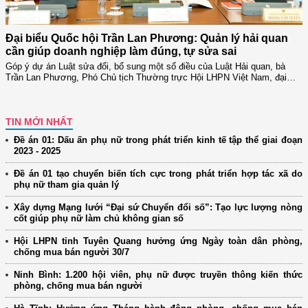
t
Đại biểu Quốc hội Trần Lan Phương: Quản lý hải quan
T
cần giúp doanh nghiệp làm đúng, tự sửa sai
Góp ý dự án Luật sửa đổi, bổ sung một số điều của Luật Hải quan, bà
N
Trần Lan Phương, Phó Chủ tịch Thường trực Hội LHPN Việt Nam, đại…
T
TIN MỚI NHẤT
Đề án 01: Dấu ấn phụ nữ trong phát triển kinh tế tập thể giai đoạn
2023 - 2025
Đề án 01 tạo chuyển biến tích cực trong phát triển hợp tác xã do
phụ nữ tham gia quản lý
Xây dựng Mạng lưới “Đại sứ Chuyển đổi số”: Tạo lực lượng nòng
cốt giúp phụ nữ làm chủ không gian số
Hội LHPN tỉnh Tuyên Quang hưởng ứng Ngày toàn dân phòng,
chống mua bán người 30/7
Ninh Bình: 1.200 hội viên, phụ nữ được truyền thông kiến thức
phòng, chống mua bán người