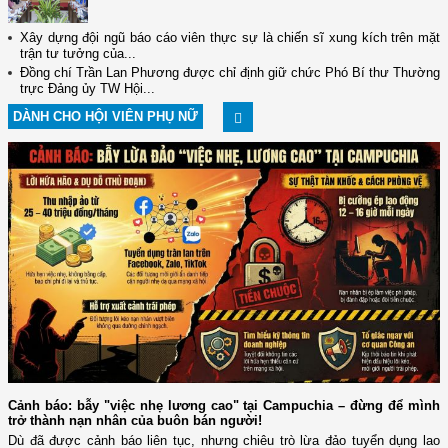
Xây dựng đội ngũ báo cáo viên thực sự là chiến sĩ xung kích trên mặt
trận tư tưởng của...
Đồng chí Trần Lan Phương được chỉ định giữ chức Phó Bí thư Thường
trực Đảng ủy TW Hội...
DÀNH CHO HỘI VIÊN PHỤ NỮ
Cảnh báo: bẫy "việc nhẹ lương cao" tại Campuchia – đừng để mình
trở thành nạn nhân của buôn bán người!
Dù đã được cảnh báo liên tục, nhưng chiêu trò lừa đảo tuyển dụng lao