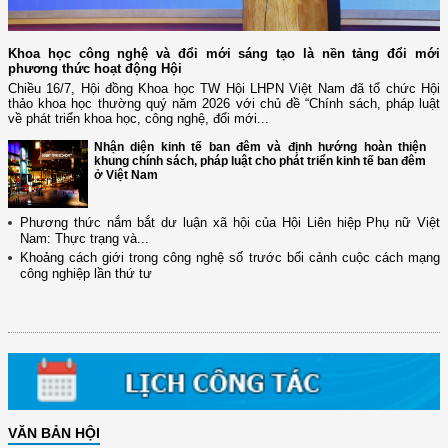
Khoa học công nghệ và đổi mới sáng tạo là nền tảng đổi mới
phương thức hoạt động Hội
Chiều 16/7, Hội đồng Khoa học TW Hội LHPN Việt Nam đã tổ chức Hội
thảo khoa học thường quý năm 2026 với chủ đề “Chính sách, pháp luật
về phát triển khoa học, công nghệ, đổi mới...
Nhận diện kinh tế ban đêm và định hướng hoàn thiện
khung chính sách, pháp luật cho phát triển kinh tế ban đêm
ở Việt Nam
Phương thức nắm bắt dư luận xã hội của Hội Liên hiệp Phụ nữ Việt
(12/TB-HĐKH) V/v đăng ký, đề xuất nhiệm vụ Khoa học, công nghệ và
Nam: Thực trạng và...
đổi mới ...
Khoảng cách giới trong công nghệ số trước bối cảnh cuộc cách mạng
công nghiệp lần thứ tư
(898/KH/ĐCT) Kế hoạch thực hiện Quyết định số 2415/QĐ-TTg ngày
31/10/2025 ...
(417/QĐ-BNNMT) Quyết định phê duyệt Chương trình mục tiêu quốc gia
xây dựng ...
(891/KH-ĐCT) Kế hoạch thực hiện Nghị quyết số 72-NQ/TW ngày
9/9/2025 của Bộ ...
(2415/QĐ-TTg) Quyết định về việc phê duyệt Đề án Hỗ trợ Phụ nữ khởi
VĂN BẢN HỘI
nghiệp ...