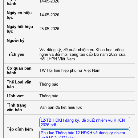
14-05-2026
hành
Ngày có hiệu
14-05-2026
lực
Ngày hết hiệu
25-05-2026
lực
Người ký
V/v đăng ký, đề xuất nhiệm vụ Khoa học, công
Trích yếu
nghệ và đổi mới sáng tạo cấp Bộ năm 2027 của
Hội LHPN Việt Nam
Cơ quan ban
TW Hội liên hiệp phụ nữ Việt Nam
hành
Thể Loại văn
Thông báo
bản
Lĩnh vực
Thông báo
Tình trạng
Văn bản đã hết hiệu lực
văn bản
12-TB HÐKH đăng ký, đề xuất nhiệm vụ KHCN
2026.pdf
Tệp đính kèm
Phụ lục Thông báo 12 HĐKH về dang ky nhiem
vu KHCN 2027.doc