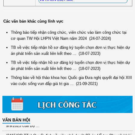
Các văn bản khác cùng lĩnh vực
Thông báo tiếp nhận công chức, viên chức vào làm công chức tại
cơ quan TW Hội LHPN Việt Nam năm 2024
(24-07-2024)
TB về việc tiếp nhận hồ sơ đăng ký tuyển chọn đơn vị thực hiện dự
án phát triển sản xuất liên kết theo ...
(18-07-2023)
TB về việc tiếp nhận hồ sơ đăng ký tuyển chọn đơn vị thực hiện dự
án phát triển sản xuất liên kết theo ...
(18-07-2023)
(12/TB-HĐKH) V/v đăng ký, đề xuất nhiệm vụ Khoa học, công nghệ và
Thông báo về hội thảo khoa học Quốc gia Đưa nghị quyết đại hội XIII
đổi mới ...
vào cuộc sống vun đắp giá trị gia ...
(21-09-2021)
(898/KH/ĐCT) Kế hoạch thực hiện Quyết định số 2415/QĐ-TTg ngày
31/10/2025 ...
(417/QĐ-BNNMT) Quyết định phê duyệt Chương trình mục tiêu quốc gia
xây dựng ...
(891/KH-ĐCT) Kế hoạch thực hiện Nghị quyết số 72-NQ/TW ngày
VĂN BẢN HỘI
9/9/2025 của Bộ ...
(2415/QĐ-TTg) Quyết định về việc phê duyệt Đề án Hỗ trợ Phụ nữ khởi