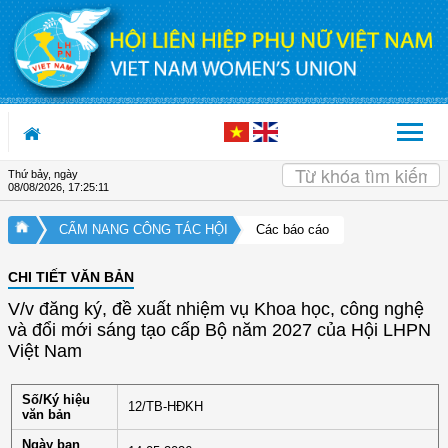
Truy cập nội dung luôn
Thứ bảy, ngày
08/08/2026
,
17:25:11
CẨM NANG CÔNG TÁC HỘI
Các báo cáo
CHI TIẾT VĂN BẢN
V/v đăng ký, đề xuất nhiệm vụ Khoa học, công nghệ
và đổi mới sáng tạo cấp Bộ năm 2027 của Hội LHPN
Việt Nam
Số/Ký hiệu
12/TB-HĐKH
văn bản
Ngày ban