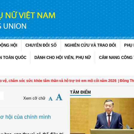
ĐỘNG HỘI
CHUYỂN ĐỔI SỐ
NGHIÊN CỨU VÀ TRAO ĐỔI
PHỤ 
N TOÀN QUỐC
DÀNH CHO HỘI VIÊN, PHỤ NỮ
CẨM NANG CÔNG 
 chăm sóc sức khỏe tâm thần và hỗ trợ trẻ em mồ côi năm 2026
| Đồng Tháp: Q
TÂM ĐIỂM
Xem cỡ chữ
ơ hội của chính mình