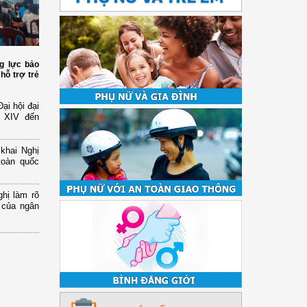
g lực bảo
hỗ trợ trẻ
ại hội đại
ứ XIV đến
 khai Nghị
toàn quốc
hị làm rõ
 của ngân