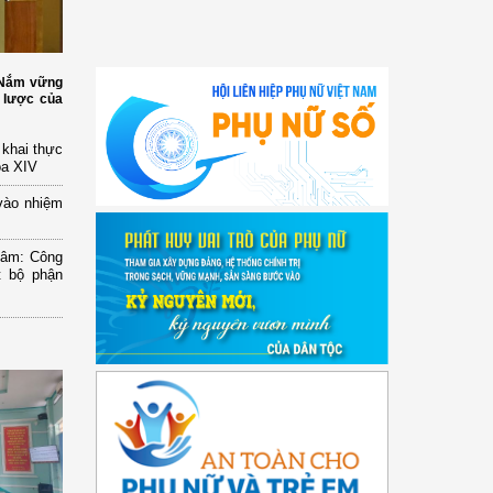
: Nắm vững
 lược của
n khai thực
óa XIV
vào nhiệm
Lâm: Công
t bộ phận