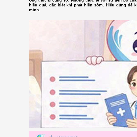
Ung thư, ai cũng sợ. Nhưng thực tế với sự tiến bộ của 
hiệu quả, đặc biệt khi phát hiện sớm. Hiểu đúng để 
mình.