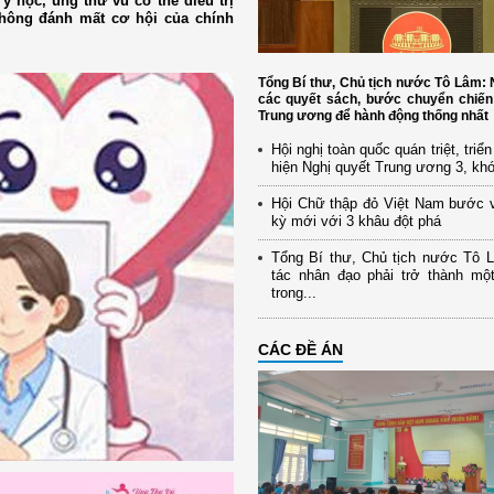
y học, ung thư vú có thể điều trị
không đánh mất cơ hội của chính
Tổng Bí thư, Chủ tịch nước Tô Lâm
các quyết sách, bước chuyển chiến
Trung ương để hành động thống nhất
Hội nghị toàn quốc quán triệt, triể
hiện Nghị quyết Trung ương 3, kh
Hội Chữ thập đỏ Việt Nam bước 
kỳ mới với 3 khâu đột phá
Tổng Bí thư, Chủ tịch nước Tô 
tác nhân đạo phải trở thành mộ
trong...
CÁC ĐỀ ÁN