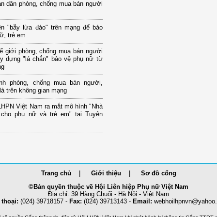
àn dân phòng, chống mua bán người
ện "bẫy lừa đảo" trên mạng để bảo
ữ, trẻ em
ế giới phòng, chống mua bán người
ây dựng "lá chắn" bảo vệ phụ nữ từ
ng
nh phòng, chống mua bán người,
 là trên không gian mạng
LHPN Việt Nam ra mắt mô hình "Nhà
 cho phụ nữ và trẻ em" tại Tuyên
Trang chủ
Giới thiệu
Sơ đồ cổng
©Bản quyền thuộc về Hội Liên hiệp Phụ nữ Việt Nam
Địa chỉ: 39 Hàng Chuối - Hà Nội - Việt Nam
 thoại:
(024) 39718157 -
Fax:
(024) 39713143 -
Email:
webhoilhpnvn@yahoo