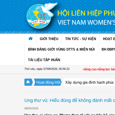
Truy cập nội dung luôn
GIỚI THIỆU
TIN TỨC - SỰ KIỆN
HOẠT 
BÌNH ĐẲNG GIỚI VÙNG DTTS & MIỀN NÚI
ĐH ĐBP
TÀI LIỆU TẬP HUẤN
Thứ sáu, ngày 07/08/2026
,
05:56:23
Đồng Tháp: Tập huấn nâng cao năng lực bảo vệ,
Hoạt động Hội
Xây dựng gia đình hạnh phúc
Ung thư vú: Hiểu đúng để không đánh mất c
08/05/2026