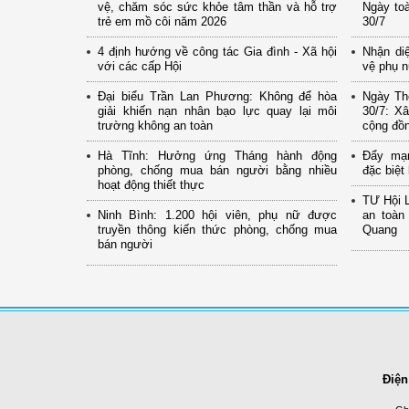
vệ, chăm sóc sức khỏe tâm thần và hỗ trợ
Ngày to
trẻ em mồ côi năm 2026
30/7
4 định hướng về công tác Gia đình - Xã hội
Nhận di
với các cấp Hội
vệ phụ n
Đại biểu Trần Lan Phương: Không để hòa
Ngày Th
giải khiến nạn nhân bạo lực quay lại môi
30/7: X
trường không an toàn
cộng đồ
Hà Tĩnh: Hưởng ứng Tháng hành động
Đẩy mạ
phòng, chống mua bán người bằng nhiều
đặc biệt
hoạt động thiết thực
TƯ Hội 
Ninh Bình: 1.200 hội viên, phụ nữ được
an toàn
truyền thông kiến thức phòng, chống mua
Quang
bán người
Điện