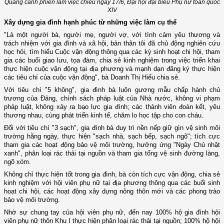
Quang cảnh phiên làm việc chiều ngày 17/6, Đại hội đại biểu Phụ nữ toàn quốc
XIV
Xây dựng gia đình hạnh phúc từ những việc làm cụ thể
"Là một người bà, người mẹ, người vợ, với tình cảm yêu thương và
trách nhiệm với gia đình và xã hội, bản thân tôi đã chủ động nghiên cứu
học hỏi, tìm hiểu Cuộc vận động thông qua các kỳ sinh hoạt chi hội, tham
gia các buổi giao lưu, tọa đàm, chia sẻ kinh nghiệm trong việc triển khai
thực hiện cuộc vận động tại địa phương và mạnh dạn đăng ký thực hiện
các tiêu chí của cuộc vận động", bà Doanh Thị Hiếu chia sẻ.
Với tiêu chí "5 không", gia đình bà luôn gương mẫu chấp hành chủ
trương của Đảng, chính sách pháp luật của Nhà nước, không vi phạm
pháp luật, không xảy ra bạo lực gia đình; các thành viên đoàn kết, yêu
thương nhau, cùng phát triển kinh tế, chăm lo học tập cho con cháu.
Đối với tiêu chí "3 sạch", gia đình bà duy trì nền nếp giữ gìn vệ sinh môi
trường hằng ngày, thực hiện "sạch nhà, sạch bếp, sạch ngõ"; tích cực
tham gia các hoạt động bảo vệ môi trường, hưởng ứng "Ngày Chủ nhật
xanh", phân loại rác thải tại nguồn và tham gia tổng vệ sinh đường làng,
ngõ xóm.
Không chỉ thực hiện tốt trong gia đình, bà còn tích cực vận động, chia sẻ
kinh nghiệm với hội viên phụ nữ tại địa phương thông qua các buổi sinh
hoạt chi hội, các hoạt động xây dựng nông thôn mới và các phong trào
bảo vệ môi trường.
Nhờ sự chung tay của hội viên phụ nữ, đến nay 100% hộ gia đình hội
viên phụ nữ thôn Khu I thực hiện phân loại rác thải tại nguồn; 100% hộ hội