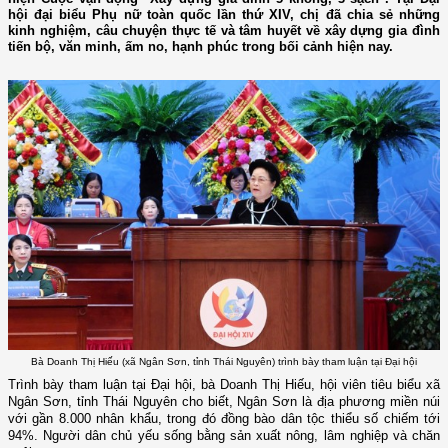
hội đại biểu Phụ nữ toàn quốc lần thứ XIV, chị đã chia sẻ những
kinh nghiệm, câu chuyện thực tế và tâm huyết về xây dựng gia đình
tiến bộ, văn minh, ấm no, hạnh phúc trong bối cảnh hiện nay.
Bà Doanh Thị Hiếu (xã Ngân Sơn, tỉnh Thái Nguyên) trình bày tham luận tại Đại hội
Trình bày tham luận tại Đại hội, bà Doanh Thị Hiếu, hội viên tiêu biểu xã
Ngân Sơn, tỉnh Thái Nguyên cho biết, Ngân Sơn là địa phương miền núi
với gần 8.000 nhân khẩu, trong đó đồng bào dân tộc thiểu số chiếm tới
94%. Người dân chủ yếu sống bằng sản xuất nông, lâm nghiệp và chăn