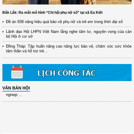
Đắk Lắk: Ra mắt mô hình “Chi hội phụ nữ số” tại xã Ea Kiết
Đề án 938 nâng hiệu quả bảo vệ phụ nữ và trẻ em trong thời đại số
(12/TB-HĐKH) V/v đăng ký, đề xuất nhiệm vụ Khoa học, công nghệ và
đổi mới ...
Lãnh đạo Hội LHPN Việt Nam lắng nghe tâm tư, nguyện vọng của cán
bộ Hội ở cơ sở
(898/KH/ĐCT) Kế hoạch thực hiện Quyết định số 2415/QĐ-TTg ngày
31/10/2025 ...
Đồng Tháp: Tập huấn nâng cao năng lực bảo vệ, chăm sóc sức khỏe
tâm thần và hỗ trợ trẻ...
(417/QĐ-BNNMT) Quyết định phê duyệt Chương trình mục tiêu quốc gia
xây dựng ...
(891/KH-ĐCT) Kế hoạch thực hiện Nghị quyết số 72-NQ/TW ngày
9/9/2025 của Bộ ...
(2415/QĐ-TTg) Quyết định về việc phê duyệt Đề án Hỗ trợ Phụ nữ khởi
VĂN BẢN HỘI
nghiệp ...