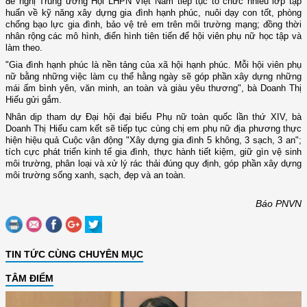
đề nghị Trung ương Hội LHPN Việt Nam tiếp tục tổ chức nhiều lớp tập
huấn về kỹ năng xây dựng gia đình hạnh phúc, nuôi dạy con tốt, phòng
chống bạo lực gia đình, bảo vệ trẻ em trên môi trường mạng; đồng thời
nhân rộng các mô hình, điển hình tiên tiến để hội viên phụ nữ học tập và
làm theo.
"Gia đình hạnh phúc là nền tảng của xã hội hạnh phúc. Mỗi hội viên phụ
nữ bằng những việc làm cụ thể hằng ngày sẽ góp phần xây dựng những
mái ấm bình yên, văn minh, an toàn và giàu yêu thương", bà Doanh Thị
Hiếu gửi gắm.
Nhân dịp tham dự Đại hội đại biểu Phụ nữ toàn quốc lần thứ XIV, bà
Doanh Thị Hiếu cam kết sẽ tiếp tục cùng chị em phụ nữ địa phương thực
hiện hiệu quả Cuộc vận động "Xây dựng gia đình 5 không, 3 sạch, 3 an";
tích cực phát triển kinh tế gia đình, thực hành tiết kiệm, giữ gìn vệ sinh
môi trường, phân loại và xử lý rác thải đúng quy định, góp phần xây dựng
môi trường sống xanh, sạch, đẹp và an toàn.
Báo PNVN
TIN TỨC CÙNG CHUYÊN MỤC
TÂM ĐIỂM