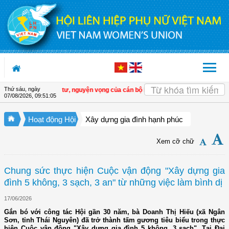
Truy cập nội dung luôn
Thứ sáu, ngày
lắng nghe tâm tư, nguyện vọng của cán bộ Hội ở cơ sở
| Đồng Tháp: Tập huấn 
07/08/2026
,
09:51:06
Hoạt động Hội
Xây dựng gia đình hạnh phúc
Xem cỡ chữ
Chung sức thực hiện Cuộc vận động "Xây dựng gia
đình 5 không, 3 sạch, 3 an" từ những việc làm bình dị
17/06/2026
Gắn bó với công tác Hội gần 30 năm, bà Doanh Thị Hiếu (xã Ngân
Sơn, tỉnh Thái Nguyên) đã trở thành tấm gương tiêu biểu trong thực
hiện Cuộc vận động "Xây dựng gia đình 5 không, 3 sạch". Tại Đại