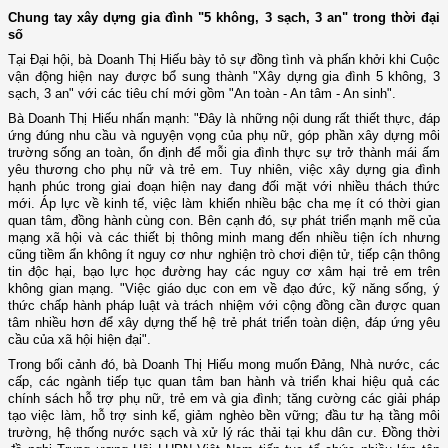
Chung tay xây dựng gia đình "5 không, 3 sạch, 3 an" trong thời đại
số
Tại Đại hội, bà Doanh Thị Hiếu bày tỏ sự đồng tình và phấn khởi khi Cuộc
vận động hiện nay được bổ sung thành "Xây dựng gia đình 5 không, 3
sạch, 3 an" với các tiêu chí mới gồm "An toàn - An tâm - An sinh".
Bà Doanh Thị Hiếu nhấn mạnh: "Đây là những nội dung rất thiết thực, đáp
ứng đúng nhu cầu và nguyện vọng của phụ nữ, góp phần xây dựng môi
trường sống an toàn, ổn định để mỗi gia đình thực sự trở thành mái ấm
yêu thương cho phụ nữ và trẻ em. Tuy nhiên, việc xây dựng gia đình
hạnh phúc trong giai đoạn hiện nay đang đối mặt với nhiều thách thức
mới. Áp lực về kinh tế, việc làm khiến nhiều bậc cha mẹ ít có thời gian
quan tâm, đồng hành cùng con. Bên cạnh đó, sự phát triển mạnh mẽ của
mạng xã hội và các thiết bị thông minh mang đến nhiều tiện ích nhưng
cũng tiềm ẩn không ít nguy cơ như nghiện trò chơi điện tử, tiếp cận thông
tin độc hại, bạo lực học đường hay các nguy cơ xâm hại trẻ em trên
không gian mạng. "Việc giáo dục con em về đạo đức, kỹ năng sống, ý
thức chấp hành pháp luật và trách nhiệm với cộng đồng cần được quan
tâm nhiều hơn để xây dựng thế hệ trẻ phát triển toàn diện, đáp ứng yêu
cầu của xã hội hiện đại".
Trong bối cảnh đó, bà Doanh Thị Hiếu mong muốn Đảng, Nhà nước, các
cấp, các ngành tiếp tục quan tâm ban hành và triển khai hiệu quả các
chính sách hỗ trợ phụ nữ, trẻ em và gia đình; tăng cường các giải pháp
tạo việc làm, hỗ trợ sinh kế, giảm nghèo bền vững; đầu tư hạ tầng môi
trường, hệ thống nước sạch và xử lý rác thải tại khu dân cư. Đồng thời