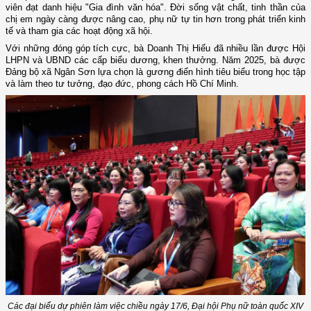
viên đạt danh hiệu "Gia đình văn hóa". Đời sống vật chất, tinh thần của
chị em ngày càng được nâng cao, phụ nữ tự tin hơn trong phát triển kinh
tế và tham gia các hoạt động xã hội.
Với những đóng góp tích cực, bà Doanh Thị Hiếu đã nhiều lần được Hội
LHPN và UBND các cấp biểu dương, khen thưởng. Năm 2025, bà được
Đảng bộ xã Ngân Sơn lựa chọn là gương điển hình tiêu biểu trong học tập
và làm theo tư tưởng, đạo đức, phong cách Hồ Chí Minh.
Các đại biểu dự phiên làm việc chiều ngày 17/6, Đại hội Phụ nữ toàn quốc XIV