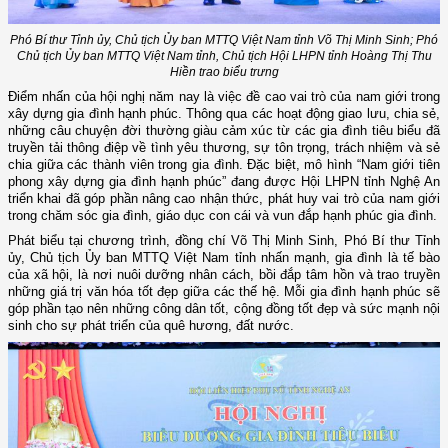
Phó Bí thư Tỉnh ủy, Chủ tịch Ủy ban MTTQ Việt Nam tỉnh
Võ Thị Minh Sinh
; Phó
Chủ tịch Ủy ban MTTQ Việt Nam tỉnh, Chủ tịch Hội LHPN tỉnh
Hoàng Thị Thu
Hiền
trao biểu trưng
Điểm nhấn của hội nghị năm nay là việc đề cao vai trò của nam giới trong
xây dựng gia đình hạnh phúc. Thông qua các hoạt động giao lưu, chia sẻ,
những câu chuyện đời thường giàu cảm xúc từ các gia đình tiêu biểu đã
truyền tải thông điệp về tình yêu thương, sự tôn trọng, trách nhiệm và sẻ
chia giữa các thành viên trong gia đình. Đặc biệt, mô hình “Nam giới tiên
phong xây dựng gia đình hạnh phúc” đang được Hội LHPN tỉnh Nghệ An
triển khai đã góp phần nâng cao nhận thức, phát huy vai trò của nam giới
trong chăm sóc gia đình, giáo dục con cái và vun đắp hạnh phúc gia đình.
Phát biểu tại chương trình, đồng chí Võ Thị Minh Sinh
,
Phó Bí thư Tỉnh
ủy, Chủ tịch Ủy ban MTTQ Việt Nam tỉnh nhấn mạnh
, g
ia đình là tế bào
của xã hội, là nơi nuôi dưỡng nhân cách, bồi đắp tâm hồn và trao truyền
những giá trị văn hóa tốt đẹp giữa các thế hệ. Mỗi gia đình hạnh phúc sẽ
góp phần tạo nên những công dân tốt, cộng đồng tốt đẹp và sức mạnh nội
sinh cho sự phát triển của quê hương, đất nước.