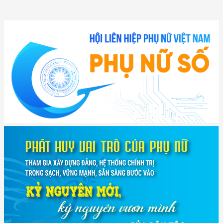
(12/TB-HĐKH) V/v đăng ký, đề xuất nhiệm vụ Khoa học, công nghệ và
đổi mới ...
(898/KH/ĐCT) Kế hoạch thực hiện Quyết định số 2415/QĐ-TTg ngày
31/10/2025 ...
(417/QĐ-BNNMT) Quyết định phê duyệt Chương trình mục tiêu quốc gia
xây dựng ...
(891/KH-ĐCT) Kế hoạch thực hiện Nghị quyết số 72-NQ/TW ngày
9/9/2025 của Bộ ...
(2415/QĐ-TTg) Quyết định về việc phê duyệt Đề án Hỗ trợ Phụ nữ khởi
nghiệp ...