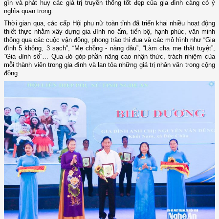
gìn và phát huy các giá trị truyền thống tốt đẹp của gia đình càng có ý
nghĩa quan trọng.
Thời gian qua, các cấp Hội
p
hụ nữ
toàn tỉnh
đã triển khai nhiều hoạt động
thiết thực nhằm xây dựng gia đình no ấm, tiến bộ, hạnh phúc, văn minh
thông qua các cuộc vận động, phong trào thi đua và các mô hình như “Gia
đình 5 không, 3 sạch”, “Mẹ chồng - nàng dâu”, “Làm cha mẹ thật tuyệt”,
“Gia đình số”… Qua đó góp phần nâng cao nhận thức, trách nhiệm của
mỗi thành viên trong gia đình và lan tỏa những giá trị nhân văn trong cộng
đồng.