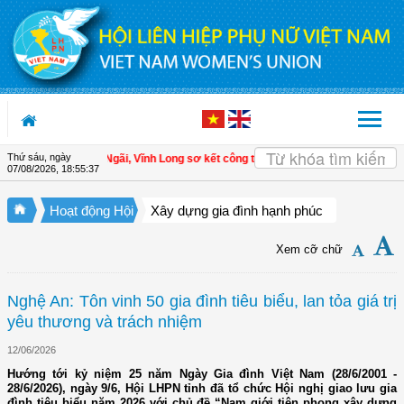
Truy cập nội dung luôn
Thứ sáu, ngày
 LHPN xã Tam Ngãi, Vĩnh Long sơ kết công tác Hội và phong trào phụ nữ 6 thá
07/08/2026
,
18:55:38
Hoạt động Hội
Xây dựng gia đình hạnh phúc
Xem cỡ chữ
Nghệ An: Tôn vinh 50 gia đình tiêu biểu, lan tỏa giá trị
yêu thương và trách nhiệm
12/06/2026
Hướng tới kỷ niệm 25 năm Ngày Gia đình Việt Nam (28/6/2001 -
28/6/2026), ngày 9/6, Hội LHPN tỉnh đã tổ chức Hội nghị giao lưu gia
đình tiêu biểu năm 2026 với chủ đề “Nam giới tiên phong xây dựng