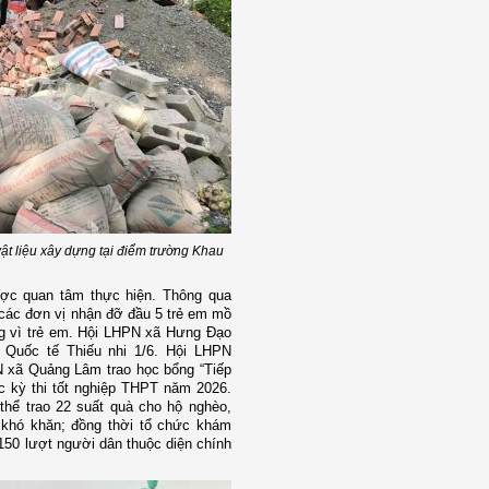
t liệu xây dựng tại điểm trường Khau
ược quan tâm thực hiện. Thông qua
các đơn vị nhận đỡ đầu 5 trẻ em mồ
ng vì trẻ em. Hội LHPN xã Hưng Đạo
 Quốc tế Thiếu nhi 1/6. Hội LHPN
 xã Quảng Lâm trao học bổng “Tiếp
c kỳ thi tốt nghiệp THPT năm 2026.
hể trao 22 suất quà cho hộ nghèo,
 khó khăn; đồng thời tổ chức khám
150 lượt người dân thuộc diện chính