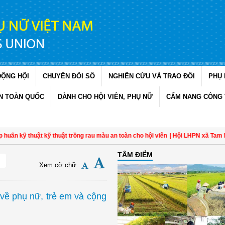
ĐỘNG HỘI
CHUYỂN ĐỔI SỐ
NGHIÊN CỨU VÀ TRAO ĐỔI
PHỤ 
N TOÀN QUỐC
DÀNH CHO HỘI VIÊN, PHỤ NỮ
CẨM NANG CÔNG 
ỹ thuật kỹ thuật trồng rau màu an toàn cho hội viên
| Hội LHPN xã Tam Ngãi, 
TÂM ĐIỂM
Xem cỡ chữ
về phụ nữ, trẻ em và cộng