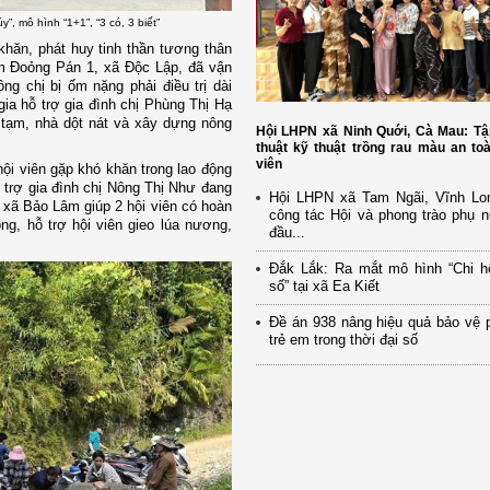
, mô hình “1+1”, “3 có, 3 biết”
khăn, phát huy tinh thần tương thân
óm Đoỏng Pán 1, xã Độc Lập, đã vận
ng chị bị ốm nặng phải điều trị dài
ia hỗ trợ gia đình chị Phùng Thị Hạ
 tạm, nhà dột nát và xây dựng nông
Hội LHPN xã Ninh Quới, Cà Mau: Tậ
thuật kỹ thuật trồng rau màu an to
viên
hội viên gặp khó khăn trong lao động
trợ gia đình chị Nông Thị Như đang
Hội LHPN xã Tam Ngãi, Vĩnh Lo
ữ xã Bảo Lâm giúp 2 hội viên có hoàn
công tác Hội và phong trào phụ 
ng, hỗ trợ hội viên gieo lúa nương,
đầu...
Đắk Lắk: Ra mắt mô hình “Chi h
số” tại xã Ea Kiết
Đề án 938 nâng hiệu quả bảo vệ 
trẻ em trong thời đại số