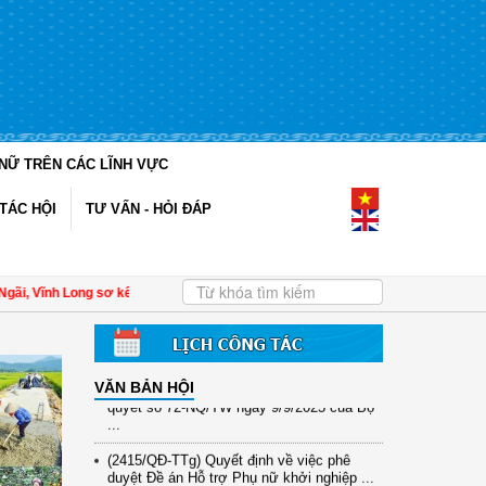
NỮ TRÊN CÁC LĨNH VỰC
(12/TB-HĐKH) V/v đăng ký, đề xuất nhiệm
TÁC HỘI
TƯ VẤN - HỎI ĐÁP
vụ Khoa học, công nghệ và đổi mới ...
(898/KH/ĐCT) Kế hoạch thực hiện Quyết
định số 2415/QĐ-TTg ngày 31/10/2025 ...
Vĩnh Long sơ kết công tác Hội và phong trào phụ nữ 6 tháng đầu năm 2026
| Đề 
(417/QĐ-BNNMT) Quyết định phê duyệt
Chương trình mục tiêu quốc gia xây dựng
...
(891/KH-ĐCT) Kế hoạch thực hiện Nghị
VĂN BẢN HỘI
quyết số 72-NQ/TW ngày 9/9/2025 của Bộ
...
(2415/QĐ-TTg) Quyết định về việc phê
duyệt Đề án Hỗ trợ Phụ nữ khởi nghiệp ...