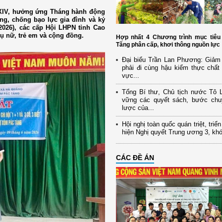
 XIV, hưởng ứng Tháng hành động
ng, chống bạo lực gia đình và kỷ
2026), các cấp Hội LHPN tỉnh Cao
ụ nữ, trẻ em và cộng đồng.
Hợp nhất 4 Chương trình mục tiêu 
Tăng phân cấp, khơi thông nguồn lực
Đại biểu Trần Lan Phương: Giảm 
phải đi cùng hậu kiểm thực chất 
vực...
Tổng Bí thư, Chủ tịch nước Tô
vững các quyết sách, bước chu
lược của...
Hội nghị toàn quốc quán triệt, triể
hiện Nghị quyết Trung ương 3, kh
CÁC ĐỀ ÁN