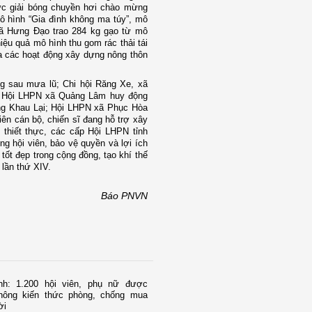
ức giải bóng chuyền hơi chào mừng
 hình “Gia đình không ma túy”, mô
 xã Hưng Đạo trao 284 kg gạo từ mô
iệu quả mô hình thu gom rác thải tái
ia các hoạt động xây dựng nông thôn
g sau mưa lũ; Chi hội Răng Xe, xã
; Hội LHPN xã Quảng Lâm huy động
ường Khau Lại; Hội LHPN xã Phục Hòa
ên cán bộ, chiến sĩ đang hỗ trợ xây
thiết thực, các cấp Hội LHPN tỉnh
ng hội viên, bảo vệ quyền và lợi ích
tốt đẹp trong cộng đồng, tạo khí thế
 lần thứ XIV.
Báo PNVN
nh: 1.200 hội viên, phụ nữ được
thông kiến thức phòng, chống mua
ời