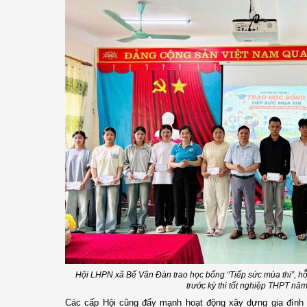
Hội LHPN xã Bế Văn Đàn trao học bổng “Tiếp sức mùa thi”, hỗ
trước kỳ thi tốt nghiệp THPT nă
Các cấp Hội cũng đẩy mạnh hoạt động xây dựng gia đình h