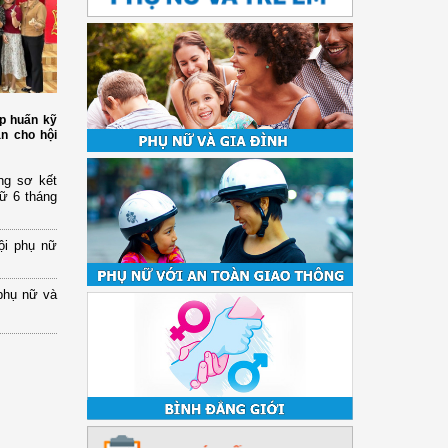
p huấn kỹ
àn cho hội
ng sơ kết
nữ 6 tháng
ội phụ nữ
phụ nữ và