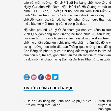
bảo vệ môi trường. Hội LHPN xã Hạ Lang phối hợp tổ ch
Ngày Gia đình Việt Nam; Hội LHPN xã Hà Quảng ra mắt mô
hình “1+1”, “3 có, 3 biết”; Chi hội phụ nữ xóm Bản Riền,
hình “Hũ gạo tình thương” cho hội viên khó khăn và duy trì h
chế.Bên cạnh đó, cán bộ, hội viên phụ nữ tích cực tham g
mới, bảo vệ môi trường và hỗ trợ giáo dục.
Hội viên phụ nữ xã Lý Quốc tham gia nạo vét kênh mươn
Vinh Quý góp công láng đường bê tông phục vụ sản xuất
hội viên hỗ trợ vận chuyển vật liệu xây dựng tại điểm tr
phối hợp vận động kinh phí, nhu yếu phẩm thăm hỏi, động vi
dựng trường học trên địa bàn.Thông qua những hoạt động 
Cao Bằng đã phát huy vai trò nòng cốt trong chăm lo đời số
của phụ nữ, trẻ em, góp phần lan tỏa những giá trị nhân văn 
thi đua sôi nổi chào mừng Đại hội đại biểu Phụ nữ toàn quốc
TIN TỨC CÙNG CHUYÊN MỤC
Đề án 938 nâng hiệu quả bảo vệ phụ nữ và
Ninh Bì
trẻ em trong thời đại số
truyền 
bán ngư