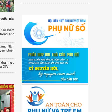
quốc gia:
tiền kiểm
trong lĩnh
 Lâm: Nắm
yển chiến
n khai thực
óa XIV