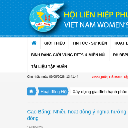
Truy cập nội dung luôn
GIỚI THIỆU
TIN TỨC - SỰ KIỆN
HOẠT 
BÌNH ĐẲNG GIỚI VÙNG DTTS & MIỀN NÚI
ĐH ĐBP
TÀI LIỆU TẬP HUẤN
Chủ nhật, ngày 09/08/2026
,
13:41:46
Hội LHPN xã Ninh Quới, Cà Mau: Tập huấn k
Hoạt động Hội
Xây dựng gia đình hạnh phúc
Cao Bằng: Nhiều hoạt động ý nghĩa hướng 
đồng
14/06/2026