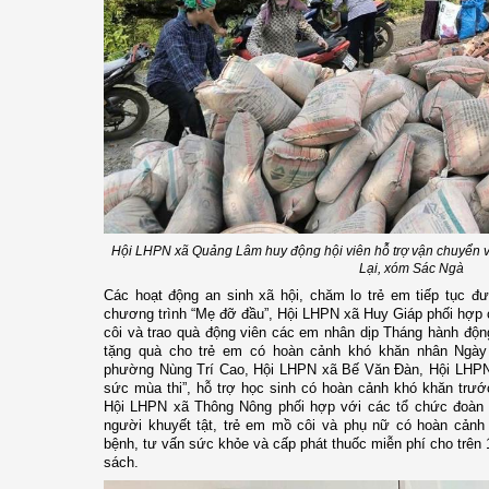
Hội LHPN xã Quảng Lâm huy động hội viên hỗ trợ vận chuyển vậ
Lại, xóm Sác Ngà
Các hoạt động an sinh xã hội, chăm lo trẻ em tiếp tục đ
chương trình “Mẹ đỡ đầu”, Hội LHPN xã Huy Giáp phối hợp 
côi và trao quà động viên các em nhân dịp Tháng hành độ
tặng quà cho trẻ em có hoàn cảnh khó khăn nhân Ngày
phường Nùng Trí Cao, Hội LHPN xã Bế Văn Đàn, Hội LHPN
sức mùa thi”, hỗ trợ học sinh có hoàn cảnh khó khăn trướ
Hội LHPN xã Thông Nông phối hợp với các tổ chức đoàn t
người khuyết tật, trẻ em mồ côi và phụ nữ có hoàn cảnh
bệnh, tư vấn sức khỏe và cấp phát thuốc miễn phí cho trên 
sách.