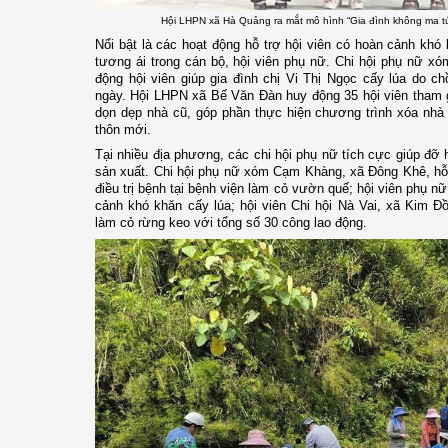
Hội LHPN xã Hà Quảng ra mắt mô hình “Gia đình không ma túy”
Nổi bật là các hoạt động hỗ trợ hội viên có hoàn cảnh khó 
tương ái trong cán bộ, hội viên phụ nữ. Chi hội phụ nữ x
động hội viên giúp gia đình chị Vi Thị Ngọc cấy lúa do chồ
ngày. Hội LHPN xã Bế Văn Đàn huy động 35 hội viên tham g
dọn dẹp nhà cũ, góp phần thực hiện chương trình xóa nhà
thôn mới.
Tại nhiều địa phương, các chi hội phụ nữ tích cực giúp đỡ 
sản xuất. Chi hội phụ nữ xóm Cạm Khàng, xã Đông Khê, hỗ 
điều trị bệnh tại bệnh viện làm cỏ vườn quế; hội viên phụ n
cảnh khó khăn cấy lúa; hội viên Chi hội Nà Vai, xã Kim Đồ
làm cỏ rừng keo với tổng số 30 công lao động.