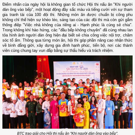
Điểm nhấn của ngày hội là không gian tổ chức Hội thi nấu ăn "Khi người
đàn ông vào bếp", một hoạt động đầy sắc màu và tiếng cười với sự tham
gia tranh tài của 100 đội thi. Những món ăn được chuẩn bị công phu
không chỉ thể hiện sự khéo léo, sáng tạo của các đội thi mà còn gửi gắm
thông điệp "Việc nhà không của riêng ai - Hạnh phúc là cùng sẻ chia".
Trong không khí hào hứng, các "đầu bếp không chuyên" đã cùng nhau lan
tỏa hình ảnh người đàn ông hiện đại biết sẻ chia công việc nội trợ, chăm
sóc tổ ấm. Thông qua từng món ăn, hội thi góp phần nâng cao nhận thức
về bình đẳng giới, xây dựng gia đình hạnh phúc, tiến bộ, nơi các thành
viên cùng chung tay vun đắp bằng sự thấu hiểu và trách nhiệm.
BTC trao giải cho Hội thi nấu ăn "Khi người đàn ông vào bếp".