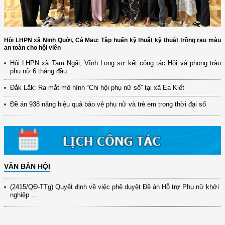
Hội LHPN xã Ninh Quới, Cà Mau: Tập huấn kỹ thuật kỹ thuật trồng rau màu
an toàn cho hội viên
Hội LHPN xã Tam Ngãi, Vĩnh Long sơ kết công tác Hội và phong trào
phụ nữ 6 tháng đầu...
(12/TB-HĐKH) V/v đăng ký, đề xuất nhiệm vụ Khoa học, công nghệ và
đổi mới ...
Đắk Lắk: Ra mắt mô hình “Chi hội phụ nữ số” tại xã Ea Kiết
(898/KH/ĐCT) Kế hoạch thực hiện Quyết định số 2415/QĐ-TTg ngày
Đề án 938 nâng hiệu quả bảo vệ phụ nữ và trẻ em trong thời đại số
31/10/2025 ...
(417/QĐ-BNNMT) Quyết định phê duyệt Chương trình mục tiêu quốc gia
xây dựng ...
(891/KH-ĐCT) Kế hoạch thực hiện Nghị quyết số 72-NQ/TW ngày
9/9/2025 của Bộ ...
VĂN BẢN HỘI
(2415/QĐ-TTg) Quyết định về việc phê duyệt Đề án Hỗ trợ Phụ nữ khởi
nghiệp ...