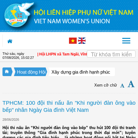
Truy cập nội dung luôn
Thứ sáu, ngày
cho hội viên
| Hội LHPN xã Tam Ngãi, Vĩnh Long sơ kết công tác Hội và phong 
07/08/2026
,
15:02:29
Hoạt động Hội
Xây dựng gia đình hạnh phúc
Xem cỡ chữ
TPHCM: 100 đội thi nấu ăn "Khi người đàn ông vào
bếp" nhân Ngày Gia đình Việt Nam
28/06/2026
Hội thi nấu ăn “Khi người đàn ông vào bếp” thu hút 100 đội thi tranh
tài; truyền thông “Gia đình hạnh phúc trong thời đại mới”; tuyên
dương các gia đình tiêu biểu… là những hoạt động nổi bật tại Ngày