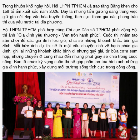
Trong khuôn khổ ngày hội, Hội LHPN TPHCM đã trao tặng Bằng khen cho
168 tổ ấm xuất sắc năm 2026. Đây là những tấm gương sáng trong việc
giữ gìn nét đẹp văn hóa truyền thống, tích cực tham gia các phong trào
thi đua yêu nước tại địa phương.
Hội LHPN TPHCM phối hợp cùng Chi cục Dân số TPHCM phát động Hội
thi ảnh "Gia đình yêu thương - Vẹn tròn hạnh phúc". Cuộc thi nhằm tạo
sân chơi để các gia đình lưu giữ, chia sẻ những khoảnh khắc bên gia
đình. Mỗi bức ảnh dự thi sẽ là một câu chuyện nhỏ về hạnh phúc gia
đình, ghi lại những khoảnh khắc bình dị nhưng quý giá, từ bữa cơm sum
họp, những chuyến đi cùng nhau đến những phút giây sẻ chia trong cuộc
sống. Ban tổ chức kỳ vọng cuộc thi sẽ góp phần lan tỏa hình ảnh những
gia đình hạnh phúc, xây dựng môi trường sống tích cực trong cộng đồng.