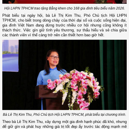
Hội LHPN TPHCM trao tặng Bằng khen cho 168 gia đình tiêu biểu năm 2026.
Phát biểu tại ngày hội, bà Lê Thị Kim Thu, Phó Chủ tịch Hội LHPN
TPHCM, cho biết trong dòng chảy của thời đại số và cuộc sống hiện đại,
gia đình Việt Nam đang đứng trước nhiều cơ hội nhưng cũng không ít
thách thức. Việc gìn giữ tình yêu thương, sự thấu hiểu và sẻ chia giữa
các thành viên vì thế càng trở nên cần thiết hơn bao giờ hết.
Bà Lê Thị Kim Thu, Phó Chủ tịch Hội LHPN TPHCM, phát biểu tại chương trình.
Theo bà Lê Thị Kim Thu, xây dựng một gia đình hạnh phúc đã khó, nhưng
để giữ gìn và phát huy những giá trị tốt đẹp ấy trước tác động mạnh mẽ