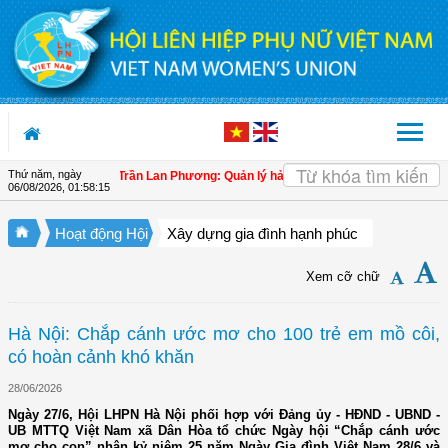
Truy cập nội dung luôn
Thứ năm, ngày
 biểu Quốc hội Trần Lan Phương: Quản lý hải quan cần giúp doanh nghiệp làm đú
06/08/2026
,
01:58:17
Hoạt động Hội
Xây dựng gia đình hạnh phúc
Xem cỡ chữ
Hà Nội: Chắp cánh ước mơ cho 100 trẻ em mồ côi,
có hoàn cảnh khó khăn
28/06/2026
Ngày 27/6, Hội LHPN Hà Nội phối hợp với Đảng ủy - HĐND - UBND -
UB MTTQ Việt Nam xã Dân Hòa tổ chức Ngày hội “Chắp cánh ước
mơ cho con” nhân kỷ niệm 25 năm Ngày Gia đình Việt Nam 28/6 và