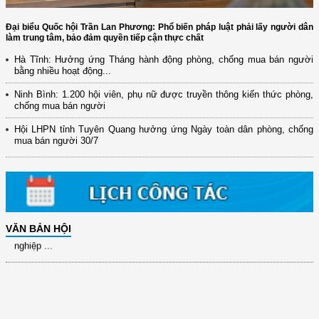
Đại biểu Quốc hội Trần Lan Phương: Phổ biến pháp luật phải lấy người dân
làm trung tâm, bảo đảm quyền tiếp cận thực chất
Hà Tĩnh: Hưởng ứng Tháng hành động phòng, chống mua bán người
bằng nhiều hoạt động...
(12/TB-HĐKH) V/v đăng ký, đề xuất nhiệm vụ Khoa học, công nghệ và
đổi mới ...
Ninh Bình: 1.200 hội viên, phụ nữ được truyền thông kiến thức phòng,
chống mua bán người
(898/KH/ĐCT) Kế hoạch thực hiện Quyết định số 2415/QĐ-TTg ngày
31/10/2025 ...
Hội LHPN tỉnh Tuyên Quang hưởng ứng Ngày toàn dân phòng, chống
mua bán người 30/7
(417/QĐ-BNNMT) Quyết định phê duyệt Chương trình mục tiêu quốc gia
xây dựng ...
(891/KH-ĐCT) Kế hoạch thực hiện Nghị quyết số 72-NQ/TW ngày
9/9/2025 của Bộ ...
(2415/QĐ-TTg) Quyết định về việc phê duyệt Đề án Hỗ trợ Phụ nữ khởi
VĂN BẢN HỘI
nghiệp ...