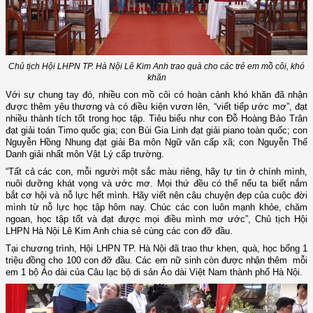
Chủ tịch Hội LHPN TP. Hà Nội Lê Kim Anh trao quà cho các trẻ em mồ côi, khó
khăn
Với sự chung tay đó, nhiều con mồ côi có hoàn cảnh khó khăn đã nhận
được thêm yêu thương và có điều kiện vươn lên, “viết tiếp ước mơ”, đạt
nhiều thành tích tốt trong học tập. Tiêu biểu như con Đỗ Hoàng Bảo Trân
đạt giải toán Timo quốc gia; con Bùi Gia Linh đạt giải piano toàn quốc; con
Nguyễn Hồng Nhung đạt giải Ba môn Ngữ văn cấp xã; con Nguyễn Thế
Danh giải nhất môn Vật Lý cấp trường.
“Tất cả các con, mỗi người một sắc màu riêng, hãy tự tin ở chính mình,
nuôi dưỡng khát vọng và ước mơ. Mọi thứ đều có thể nếu ta biết nắm
bắt cơ hội và nỗ lực hết mình. Hãy viết nên câu chuyện đẹp của cuộc đời
mình từ nỗ lực học tập hôm nay. Chúc các con luôn mạnh khỏe, chăm
ngoan, học tập tốt và đạt được mọi điều mình mơ ước”, Chủ tịch Hội
LHPN Hà Nội Lê Kim Anh chia sẻ cùng các con đỡ đầu.
Tại
c
hương trình, Hội LHPN
TP.
Hà Nội đã trao thư khen, quà, học bổng 1
triệu đồng cho 100 con đỡ đầu. Các em nữ sinh còn
được nhận thêm
mỗi
em 1 bộ
Á
o dài của Câu lạc bộ di sản
Á
o dài Việt Nam thành phố Hà Nội.