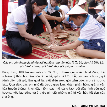
Các em còn tham gia nhiều trải nghiệm như làm nón lá Tri Lễ, giò chả Ước Lễ,
gói bánh chưng, giã bánh dày, giã giò, làm quạt lá...
Đồng thời, 100
trẻ em
mồ côi đã được tham gia nhiều hoạt động trải
nghiệm lý thú như
:
làm nón lá Tri Lễ, giò chả Ước Lễ, gói bánh chưng, giã
bánh dày, giã giò, làm quạt lá, viết điều ước gửi gắm ước mơ về tương
lai… Qua đây, các em nhỏ đã được giao lưu, khám phá những giá trị văn
hóa truyền thống, khơi dậy niềm say mê sáng tạo, bồi đắp tình yêu quê
hương, yêu lao động và ý thức gìn giữ những giá trị văn hóa tốt đẹp của
cha ông.
Hội LHPN TP. Hà Nội