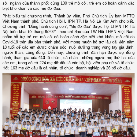
sở, ngành của thành phố; cùng 100 trẻ mồ côi, trẻ em có hoàn cảnh đặc
biệt khó khăn
và các mẹ đỡ đầu.
Phát biểu tại chương trình,
Thành ủy viên, Phó
C
hủ tịch Ủy ban
MTTQ
Việt Nam thành phố, Chủ tịch Hội
LHPN
TP.
Hà Nội Lê Kim Anh
cho biết,
C
hương trình “Đồng hành cùng con”, “Mẹ đỡ đầu” được Hội LHPN
TP.
Hà
Nội triển khai từ tháng 9/2021 theo chỉ đạo của
TW
Hội
LHPN
Việt Nam
nhằm
hỗ trợ trẻ em mồ côi có hoàn cảnh đặc biệt khó khăn, mồ côi do
C
ovid-19 trên địa bàn thành phố, với mong muốn hỗ trợ lâu dài đến
năm
18 tuổi
để các em được chăm sóc, nuôi dưỡng trong
vòng tay
gia đình,
người thân
, cộng đồng. Đến nay, chương trình đã nhận được sự đồng
hành, tham gia của
413
tổ chức, cá nhân
-
những người mẹ thứ hai của
các em, trong đó có 224 mẹ đỡ đầu là cán bộ, hội viên phụ nữ và tổ chức
Hội; 163 mẹ đỡ đầu là cá nhân, tổ chức, doanh nghiệp và 26 bố đỡ đầu.