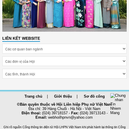
LIÊN KẾT WEBSITE
Trang chủ
Giới thiệu
Sơ đồ cổng
©Bản quyền thuộc về Hội Liên hiệp Phụ nữ Việt Nam
Địa chỉ: 39 Hàng Chuối - Hà Nội - Việt Nam
Điện thoại:
(024) 39718157 -
Fax:
(024) 39713143 -
Email:
webhoilhpnvn@yahoo.com
Ghi rõ nguồn Cổng thông tin điện tử Hội LHPN Việt Nam khi phát hành lại thông tin Cổng