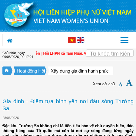
Truy cập nội dung luôn
Chủ nhật, ngày
oàn cho hội viên
| Hội LHPN xã Tam Ngãi, Vĩnh Long sơ kết công tác Hội và ph
09/08/2026
,
09:17:23
Hoạt động Hội
Xây dựng gia đình hạnh phúc
Xem cỡ chữ
Gia đình - Điểm tựa bình yên nơi đầu sóng Trường
Sa
28/06/2026
Đặc khu Trường Sa không chỉ là tiền tiêu bảo vệ chủ quyền biển, đảo
thiêng liêng của Tổ quốc mà còn là nơi sự sống đang từng ngày
sinh sôi, những mái ấm được dựng xây và những giá trị gia đình