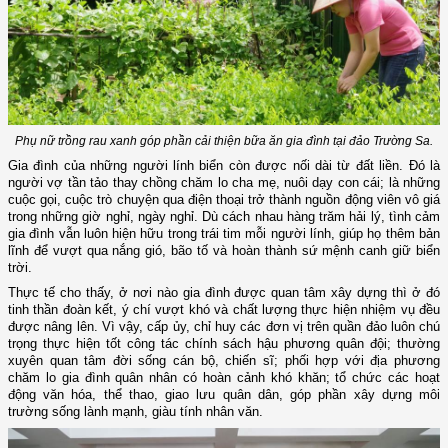
Phụ nữ trồng rau xanh góp phần cải thiện bữa ăn gia đình tại đảo Trường Sa.
Gia đình của những người lính biển còn được nối dài từ đất liền. Đó là
người vợ tần tảo thay chồng chăm lo cha mẹ, nuôi dạy con cái; là những
cuộc gọi, cuộc trò chuyện qua điện thoại trở thành nguồn động viên vô giá
trong những giờ nghỉ, ngày nghỉ. Dù cách nhau hàng trăm hải lý, tình cảm
gia đình vẫn luôn hiện hữu trong trái tim mỗi người lính, giúp họ thêm bản
lĩnh để vượt qua nắng gió, bão tố và hoàn thành sứ mệnh canh giữ biển
trời.
Thực tế cho thấy, ở nơi nào gia đình được quan tâm xây dựng thì ở đó
tinh thần đoàn kết, ý chí vượt khó và chất lượng thực hiện nhiệm vụ đều
được nâng lên. Vì vậy, cấp ủy, chỉ huy các đơn vị trên quần đảo luôn chú
trọng thực hiện tốt công tác chính sách hậu phương quân đội; thường
xuyên quan tâm đời sống cán bộ, chiến sĩ; phối hợp với địa phương
chăm lo gia đình quân nhân có hoàn cảnh khó khăn; tổ chức các hoạt
động văn hóa, thể thao, giao lưu quân dân, góp phần xây dựng môi
trường sống lành mạnh, giàu tính nhân văn.