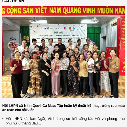
CÁC ĐỀ ÁN
Hội LHPN xã Ninh Quới, Cà Mau: Tập huấn kỹ thuật kỹ thuật trồng rau màu
an toàn cho hội viên
Hội LHPN xã Tam Ngãi, Vĩnh Long sơ kết công tác Hội và phong trào
phụ nữ 6 tháng đầu...