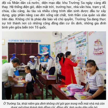
đội và Nhân dân cả nước, diện mạo đặc khu Trường Sa ngày càng đổi
thay. Hệ thống điện gió, điện mặt trời, trường học, nhà văn hóa, trạm y tế,
chùa, cầu cảng, âu tàu và nhiều công trình dân sinh được đầu tư xây
dựng, góp phần nâng cao đời sống vật chất, tinh thần của quân và dân
trên đảo. Không chỉ là pháo đài bảo vệ chủ quyền, Trường Sa đang thực
sự trở thành nơi có những cộng đồng dân cư ổn định, những gia đình
bình yên giữa biển trời Tổ quốc.
Ở Trường Sa, khái niệm gia đình không chỉ gói gọn trong mỗi mái nhà mà còn
được mở rộng thành tình đồng chí, đồng đội, tình quân dân gắn bó