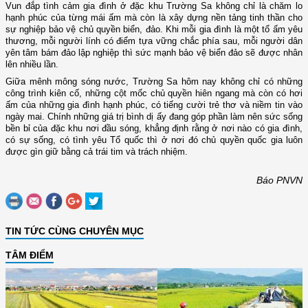
Vun đắp tình cảm gia đình ở đặc khu Trường Sa không chỉ là chăm lo
hạnh phúc của từng mái ấm mà còn là xây dựng nền tảng tinh thần cho
sự nghiệp bảo vệ chủ quyền biển, đảo. Khi mỗi gia đình là một tổ ấm yêu
thương, mỗi người lính có điểm tựa vững chắc phía sau, mỗi người dân
yên tâm bám đảo lập nghiệp thì sức mạnh bảo vệ biển đảo sẽ được nhân
lên nhiều lần.
Giữa mênh mông sóng nước, Trường Sa hôm nay không chỉ có những
công trình kiên cố, những cột mốc chủ quyền hiên ngang mà còn có hơi
ấm của những gia đình hạnh phúc, có tiếng cười trẻ thơ và niềm tin vào
ngày mai. Chính những giá trị bình dị ấy đang góp phần làm nên sức sống
bền bỉ của đặc khu nơi đầu sóng, khẳng định rằng ở nơi nào có gia đình,
có sự sống, có tình yêu Tổ quốc thì ở nơi đó chủ quyền quốc gia luôn
được gìn giữ bằng cả trái tim và trách nhiệm.
Báo PNVN
TIN TỨC CÙNG CHUYÊN MỤC
TÂM ĐIỂM