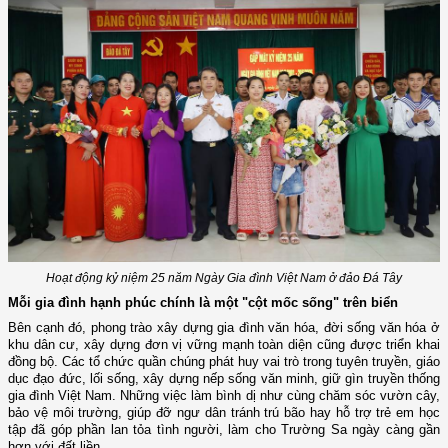
Hoạt động kỷ niệm 25 năm Ngày Gia đình Việt Nam ở đảo Đá Tây
Mỗi gia đình hạnh phúc chính là một "cột mốc sống" trên biển
Bên cạnh đó, phong trào xây dựng gia đình văn hóa, đời sống văn hóa ở
khu dân cư, xây dựng đơn vị vững mạnh toàn diện cũng được triển khai
đồng bộ. Các tổ chức quần chúng phát huy vai trò trong tuyên truyền, giáo
dục đạo đức, lối sống, xây dựng nếp sống văn minh, giữ gìn truyền thống
gia đình Việt Nam. Những việc làm bình dị như cùng chăm sóc vườn cây,
bảo vệ môi trường, giúp đỡ ngư dân tránh trú bão hay hỗ trợ trẻ em học
tập đã góp phần lan tỏa tình người, làm cho Trường Sa ngày càng gần
hơn với đất liền.