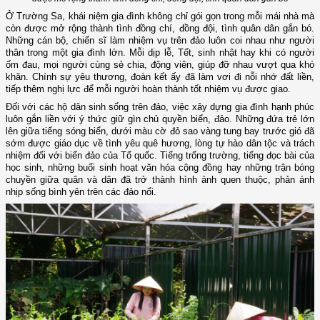
Ở Trường Sa, khái niệm gia đình không chỉ gói gọn trong mỗi mái nhà mà
còn được mở rộng thành tình đồng chí, đồng đội, tình quân dân gắn bó.
Những cán bộ, chiến sĩ làm nhiệm vụ trên đảo luôn coi nhau như người
thân trong một gia đình lớn. Mỗi dịp lễ, Tết, sinh nhật hay khi có người
ốm đau, mọi người cùng sẻ chia, động viên, giúp đỡ nhau vượt qua khó
khăn. Chính sự yêu thương, đoàn kết ấy đã làm vơi đi nỗi nhớ đất liền,
tiếp thêm nghị lực để mỗi người hoàn thành tốt nhiệm vụ được giao.
Đối với các hộ dân sinh sống trên đảo, việc xây dựng gia đình hạnh phúc
luôn gắn liền với ý thức giữ gìn chủ quyền biển, đảo. Những đứa trẻ lớn
lên giữa tiếng sóng biển, dưới màu cờ đỏ sao vàng tung bay trước gió đã
sớm được giáo dục về tình yêu quê hương, lòng tự hào dân tộc và trách
nhiệm đối với biển đảo của Tổ quốc. Tiếng trống trường, tiếng đọc bài của
học sinh, những buổi sinh hoạt văn hóa cộng đồng hay những trận bóng
chuyền giữa quân và dân đã trở thành hình ảnh quen thuộc, phản ánh
nhịp sống bình yên trên các đảo nổi.