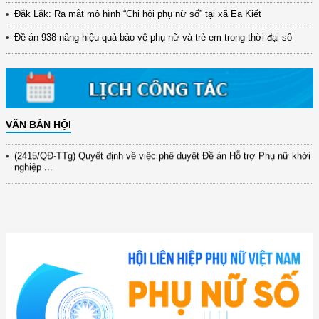
(12/TB-HĐKH) V/v đăng ký, đề xuất nhiệm vụ Khoa học, công nghệ và
Đắk Lắk: Ra mắt mô hình “Chi hội phụ nữ số” tại xã Ea Kiết
đổi mới ...
Đề án 938 nâng hiệu quả bảo vệ phụ nữ và trẻ em trong thời đại số
(898/KH/ĐCT) Kế hoạch thực hiện Quyết định số 2415/QĐ-TTg ngày
31/10/2025 ...
(417/QĐ-BNNMT) Quyết định phê duyệt Chương trình mục tiêu quốc gia
xây dựng ...
(891/KH-ĐCT) Kế hoạch thực hiện Nghị quyết số 72-NQ/TW ngày
9/9/2025 của Bộ ...
VĂN BẢN HỘI
(2415/QĐ-TTg) Quyết định về việc phê duyệt Đề án Hỗ trợ Phụ nữ khởi
nghiệp ...