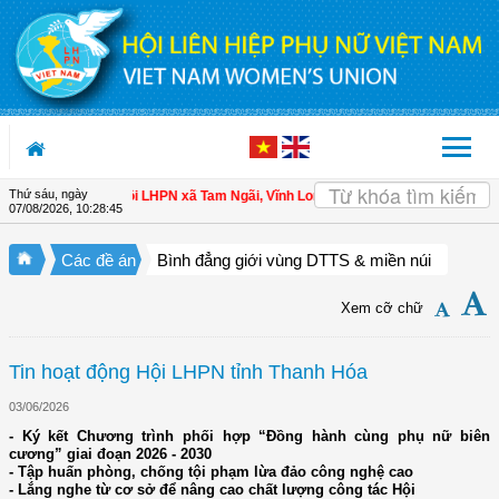
Truy cập nội dung luôn
Thứ sáu, ngày
o hội viên
| Hội LHPN xã Tam Ngãi, Vĩnh Long sơ kết công tác Hội và phong tr
07/08/2026
,
10:28:46
Các đề án
Bình đẳng giới vùng DTTS & miền núi
Xem cỡ chữ
Tin hoạt động Hội LHPN tỉnh Thanh Hóa
03/06/2026
- Ký kết Chương trình phối hợp “Đồng hành cùng phụ nữ biên
cương” giai đoạn 2026 - 2030
- Tập huấn phòng, chống tội phạm lừa đảo công nghệ cao
- Lắng nghe từ cơ sở để nâng cao chất lượng công tác Hội