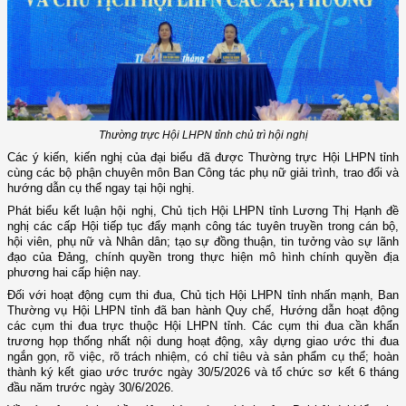
Thường trực Hội LHPN tỉnh chủ trì hội nghị
Các ý kiến, kiến nghị của đại biểu đã được Thường trực Hội LHPN tỉnh
cùng các bộ phận chuyên môn Ban Công tác phụ nữ giải trình, trao đổi và
hướng dẫn cụ thể ngay tại hội nghị.
Phát biểu kết luận hội nghị, Chủ tịch Hội LHPN tỉnh Lương Thị Hạnh đề
nghị các cấp Hội tiếp tục đẩy mạnh công tác tuyên truyền trong cán bộ,
hội viên, phụ nữ và Nhân dân; tạo sự đồng thuận, tin tưởng vào sự lãnh
đạo của Đảng, chính quyền trong thực hiện mô hình chính quyền địa
phương hai cấp hiện nay.
Đối với hoạt động cụm thi đua, Chủ tịch Hội LHPN tỉnh nhấn mạnh, Ban
Thường vụ Hội LHPN tỉnh đã ban hành Quy chế, Hướng dẫn hoạt động
các cụm thi đua trực thuộc Hội LHPN tỉnh. Các cụm thi đua cần khẩn
trương họp thống nhất nội dung hoạt động, xây dựng giao ước thi đua
ngắn gọn, rõ việc, rõ trách nhiệm, có chỉ tiêu và sản phẩm cụ thể; hoàn
thành ký kết giao ước trước ngày 30/5/2026 và tổ chức sơ kết 6 tháng
đầu năm trước ngày 30/6/2026.