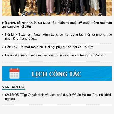
Hội LHPN xã Ninh Quới, Cà Mau: Tập huấn kỹ thuật kỹ thuật trồng rau màu
an toàn cho hội viên
Hội LHPN xã Tam Ngãi, Vĩnh Long sơ kết công tác Hội và phong trào
phụ nữ 6 tháng đầu...
(12/TB-HĐKH) V/v đăng ký, đề xuất nhiệm vụ Khoa học, công nghệ và
đổi mới ...
Đắk Lắk: Ra mắt mô hình “Chi hội phụ nữ số” tại xã Ea Kiết
(898/KH/ĐCT) Kế hoạch thực hiện Quyết định số 2415/QĐ-TTg ngày
Đề án 938 nâng hiệu quả bảo vệ phụ nữ và trẻ em trong thời đại số
31/10/2025 ...
(417/QĐ-BNNMT) Quyết định phê duyệt Chương trình mục tiêu quốc gia
xây dựng ...
(891/KH-ĐCT) Kế hoạch thực hiện Nghị quyết số 72-NQ/TW ngày
9/9/2025 của Bộ ...
VĂN BẢN HỘI
(2415/QĐ-TTg) Quyết định về việc phê duyệt Đề án Hỗ trợ Phụ nữ khởi
nghiệp ...