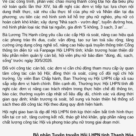
Về các công trình, phần việc chào mừng thành công Đại hội đại biểu phụ
nữ toàn quốc lần thứ XIV, bà đề nghị các đơn vị tiếp tục lựa chọn nội
dung thiết thực, sát nhu cầu thực tế của phụ nữ và Nhân dân tại địa
phương; ưu tiên các mô hình sinh kế hỗ trợ phụ nữ nghèo, phụ nữ có
hoàn cảnh khó khăn; xây dựng “Nhà sạch - vườn đẹp”, tuyến đường hoa,
mô hình phân loại rác thải tại nguồn, gia đình “5 không, 3 sạch, 3 an”…
Bà Lương Thị Hạnh cũng yêu cầu các cấp Hội rà soát, nâng cao hiệu quả
các phong trào thi đua, cuộc vận động, tạo sự lan toả sâu rộng; tăng
cường ứng dụng công nghệ số, nâng cao hiệu quả truyền thông trên Cổng
thông tin điện tử và Fanpage Hội LHPN tỉnh; khẩn trương hoàn thiện dữ
liệu phần mềm quản lý cán bộ, hội viên phụ nữ bảo đảm “đúng, đủ, sạch,
sống” trước ngày 30/5/2026.
Đối với công tác cán bộ, các đơn vị cần chủ động tham mưu cấp ủy quan
tâm công tác cán bộ Hội; đồng thời rà soát, củng cố đội ngũ chi hội
trưởng, Ủy viên Ban Chấp hành, Ban Thường vụ Hội LHPN cấp xã sau
sắp xếp đơn vị hành chính. Bên cạnh đó, Thường trực Hội LHPN tỉnh đề
nghị các đơn vị nâng cao trách nhiệm trong thực hiện chế độ thông tin,
báo cáo; thường xuyên cập nhật số liệu đầy đủ, chính xác và đúng thời
gian quy định; khẩn trương rà soát, bổ sung và hoàn thiện hệ thống sổ
sách theo dõi công tác Hội theo đúng quy định hiện hành.
Hội nghị giao ban là dịp để Hội LHPN tỉnh kịp thời nắm bắt tình hình thực
tiễn tại cơ sở, tăng cường kết nối, tháo gỡ khó khăn, góp phần nâng cao
chất lượng công tác Hội và phong trào phụ nữ trong giai đoạn mới.
Bộ phận Tuyên truyền Hội LHPN tỉnh Thanh Hóa