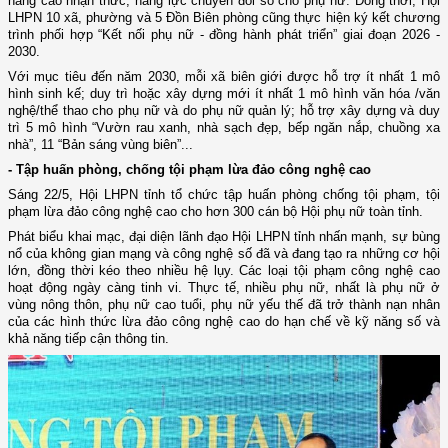
nâng cao nhận thức, năng lực chuyển đổi số cho phụ nữ.
Đồng thời,
Hội
LHPN 10 xã, phường và 5 Đồn Biên phòng
cũng thực hiện ký kết
chương
trình phối hợp “Kết nối phụ nữ
-
đồng hành phát triển” giai đoạn 2026
-
2030
.
Với mục tiêu đến năm 2030, mỗi xã biên giới được hỗ trợ ít nhất 1 mô
hình sinh kế; duy trì hoặc xây dựng mới ít nhất 1 mô hình văn hóa /văn
nghệ/thể thao cho phụ nữ và do phụ nữ quản lý;
h
ỗ trợ xây dựng và duy
trì 5 mô hình “Vườn rau xanh, nhà sạch đẹp, bếp ngăn nắp, chuồng xa
nhà”, 11 “Bản sáng vùng biên”...
-
T
ập huấn phòng, chống tội phạm lừa đảo công nghệ cao
Sáng 22/5, Hội LHPN tỉnh tổ chức tập huấn phòng chống tội phạm, tội
phạm lừa đảo công nghệ cao cho hơn 300 cán bộ Hội
p
hụ nữ toàn tỉnh.
Phát biểu khai mạc, đại diện lãnh đạo Hội LHPN tỉnh nhấn mạnh
, s
ự bùng
nổ của không gian mạng và công nghệ số đã và đang tạo ra những cơ hội
lớn, đồng thời kéo theo nhiều hệ lụy. Các loại tội phạm công nghệ cao
hoạt động ngày càng tinh vi. Thực tế, nhiều phụ nữ, nhất là phụ nữ ở
vùng nông thôn, phụ nữ cao tuổi, phụ nữ yếu thế đã trở thành nạn nhân
của các hình thức lừa đảo công nghệ cao do hạn chế về kỹ năng số và
khả năng tiếp cận thông tin.