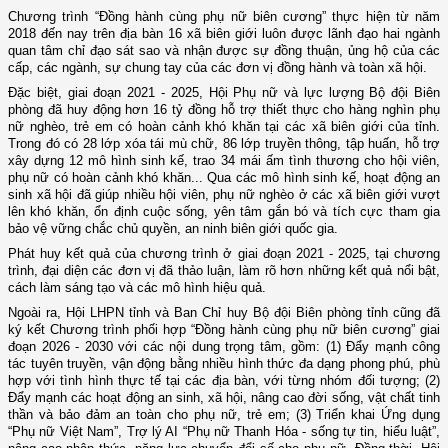
Chương trình “Đồng hành cùng phụ nữ biên cương” thực hiện từ năm
2018 đến nay trên địa bàn 16 xã biên giới luôn được lãnh đạo hai ngành
quan tâm chỉ đạo sát sao và nhận được sự đồng thuận, ủng hộ của các
cấp, các ngành, sự chung tay của các đơn vị đồng hành và toàn xã hội.
Đặc biệt, giai đoạn 2021
-
2025, Hội Phụ nữ và lực lượng Bộ đội Biên
phòng đã huy động hơn 16 tỷ đồng hỗ trợ thiết thực cho hàng nghìn phụ
nữ nghèo, trẻ em có hoàn cảnh khó khăn tại các xã biên giới của tỉnh.
Trong đó có 28 lớp xóa tái mù chữ, 86 lớp truyền thông, tập huấn, hỗ trợ
xây dựng 12 mô hình sinh kế, trao 34 mái ấm tình thương cho hội viên,
phụ nữ có hoàn cảnh khó khăn... Qua các mô hình sinh kế, hoạt động an
sinh xã hội đã giúp nhiều hội viên, phụ nữ nghèo ở các xã biên giới vượt
lên khó khăn, ổn định cuộc sống, yên tâm gắn bó và tích cực tham gia
bảo vệ vững chắc chủ quyền, an ninh biên giới quốc gia.
Phát huy kết quả của chương trình ở giai đoạn 2021
-
2025, tại
chương
trình
, đại diện các đơn vị đã thảo luận, làm rõ hơn những kết quả nổi bật,
cách làm sáng tạo và các mô hình hiệu quả.
Ngoài ra
, Hội LHPN tỉnh và Ban Chỉ huy Bộ đội Biên phòng tỉnh
cũng
đã
ký kết Chương trình phối hợp “Đồng hành cùng phụ nữ biên cương” giai
đoạn 2026
-
2030 với các nội dung trọng tâm, gồm:
(1)
Đẩy mạnh công
tác tuyên truyền, vận động bằng nhiều hình thức đa dạng phong phú, phù
hợp với tình hình thực tế tại các địa bàn, với từng nhóm đối tượng;
(2)
Đ
ẩy mạnh các hoạt động an sinh, xã hội, nâng cao đời sống, vật chất tinh
thần và bảo đảm an toàn cho phụ nữ, trẻ em;
(3) T
riển khai
Ứ
ng dụng
“Phụ nữ Việt Nam
”, T
rợ lý AI “Phụ nữ Thanh Hóa - sống tự tin, hiểu luật”,