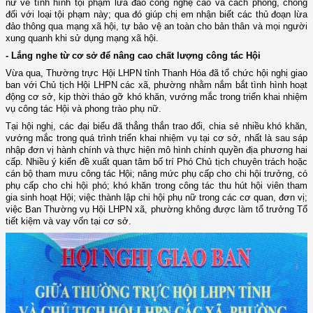
nữ về tình hình tội phạm lừa đảo công nghệ cao và cách phòng, chống
đối với loại tội phạm này; qua đó giúp chị em nhận biết các thủ đoạn lừa
đảo thông qua mạng xã hội, tự bảo vệ an toàn cho bản thân và mọi người
xung quanh khi sử dụng mạng xã hội.
- Lắng nghe từ cơ sở để nâng cao chất lượng công tác Hội
Vừa qua, Thường trực Hội LHPN tỉnh Thanh Hóa
đã
tổ chức hội nghị giao
ban với Chủ tịch Hội LHPN các xã, phường nhằm nắm bắt tình hình hoạt
động cơ sở, kịp thời tháo gỡ khó khăn, vướng mắc trong triển khai nhiệm
vụ công tác Hội và phong trào phụ nữ.
Tại hội nghị, các đại biểu đã thẳng thắn trao đổi, chia sẻ nhiều khó khăn,
vướng mắc trong quá trình triển khai nhiệm vụ tại cơ sở, nhất là sau sáp
nhập đơn vị hành chính và thực hiện mô hình chính quyền địa phương
hai
cấp.
Nhiều ý kiến đề xuất quan tâm bố trí Phó Chủ tịch chuyên trách hoặc
cán bộ tham mưu công tác Hội; nâng mức phụ cấp cho chi hội trưởng, có
phụ cấp cho chi hội phó; khó khăn trong công tác thu hút hội viên tham
gia sinh hoạt Hội; việc thành lập chi hội phụ nữ trong các cơ quan, đơn vị;
việc Ban Thường vụ Hội LHPN xã, phường không được làm tổ trưởng Tổ
tiết kiệm và vay vốn tại cơ sở.