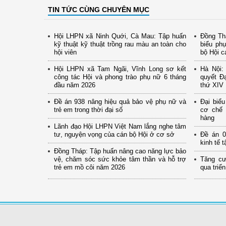
TIN TỨC CÙNG CHUYÊN MỤC
Hội LHPN xã Ninh Quới, Cà Mau: Tập huấn
Đồng Thá
kỹ thuật kỹ thuật trồng rau màu an toàn cho
biểu ph
hội viên
bộ Hội c
Hội LHPN xã Tam Ngãi, Vĩnh Long sơ kết
Hà Nội: 
công tác Hội và phong trào phụ nữ 6 tháng
quyết Đạ
đầu năm 2026
thứ XIV
Đề án 938 nâng hiệu quả bảo vệ phụ nữ và
Đại biể
trẻ em trong thời đại số
cơ chế 
hàng
Lãnh đạo Hội LHPN Việt Nam lắng nghe tâm
tư, nguyện vọng của cán bộ Hội ở cơ sở
Đề án 0
kinh tế 
Đồng Tháp: Tập huấn nâng cao năng lực bảo
vệ, chăm sóc sức khỏe tâm thần và hỗ trợ
Tăng cư
trẻ em mồ côi năm 2026
qua triể