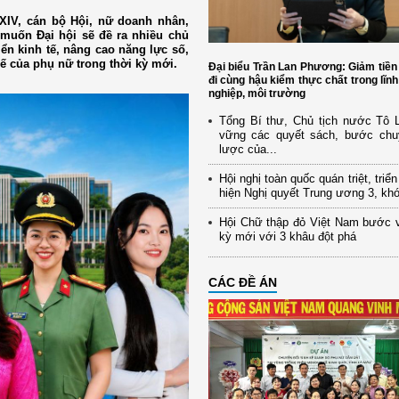
 XIV, cán bộ Hội, nữ doanh nhân,
 muốn Đại hội sẽ đề ra nhiều chủ
iển kinh tế, nâng cao năng lực số,
hế của phụ nữ trong thời kỳ mới.
Đại biểu Trần Lan Phương: Giảm tiền
đi cùng hậu kiểm thực chất trong lĩn
nghiệp, môi trường
Tổng Bí thư, Chủ tịch nước Tô
vững các quyết sách, bước chu
lược của...
Hội nghị toàn quốc quán triệt, triể
hiện Nghị quyết Trung ương 3, kh
Hội Chữ thập đỏ Việt Nam bước 
kỳ mới với 3 khâu đột phá
CÁC ĐỀ ÁN