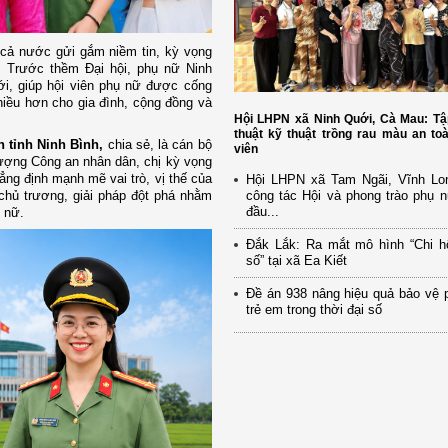
ữ cả nước gửi gắm niềm tin, kỳ vọng
. Trước thềm Đại hội, phụ nữ Ninh
i, giúp hội viên phụ nữ được cống
nhiều hơn cho gia đình, cộng đồng và
Hội LHPN xã Ninh Quới, Cà Mau: Tậ
thuật kỹ thuật trồng rau màu an to
 tỉnh Ninh Bình,
chia sẻ, là cán bộ
viên
lượng Công an nhân dân, chị kỳ vọng
ẳng định mạnh mẽ vai trò, vị thế của
Hội LHPN xã Tam Ngãi, Vĩnh Lo
công tác Hội và phong trào phụ 
 chủ trương, giải pháp đột phá nhằm
đầu...
 nữ.
Đắk Lắk: Ra mắt mô hình “Chi h
số” tại xã Ea Kiết
Đề án 938 nâng hiệu quả bảo vệ 
trẻ em trong thời đại số