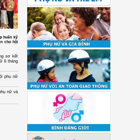
p huấn kỹ
àn cho hội
ng sơ kết
nữ 6 tháng
ội phụ nữ
phụ nữ và