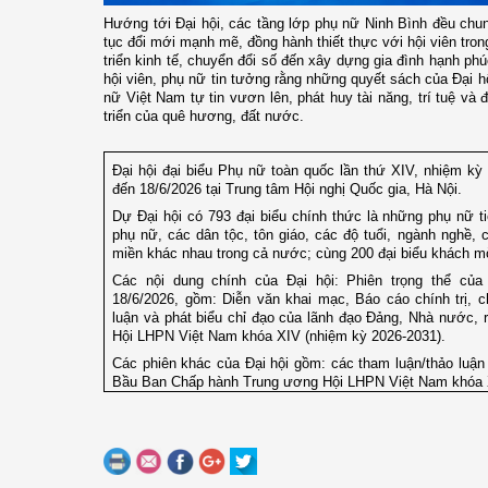
Hướng tới Đại hội, các tầng lớp phụ nữ Ninh Bình đều chu
tục đổi mới mạnh mẽ, đồng hành thiết thực với hội viên tron
triển kinh tế, chuyển đổi số đến xây dựng gia đình hạnh phú
hội viên, phụ nữ tin tưởng rằng những quyết sách của Đại h
nữ Việt Nam tự tin vươn lên, phát huy tài năng, trí tuệ và
triển của quê hương, đất nước.
Đại hội đại biểu Phụ nữ toàn quốc lần thứ XIV, nhiệm kỳ 
đến 18/6/2026 tại Trung tâm Hội nghị Quốc gia, Hà Nội.
Dự Đại hội có 793 đại biểu chính thức là những phụ nữ ti
phụ nữ, các dân tộc, tôn giáo, các độ tuổi, ngành nghề, 
miền khác nhau trong cả nước; cùng 200 đại biểu khách m
Các nội dung chính của Đại hội: Phiên trọng thể của
18/6/2026, gồm: Diễn văn khai mạc, Báo cáo chính trị, 
luận và phát biểu chỉ đạo của lãnh đạo Đảng, Nhà nước,
Hội LHPN Việt Nam khóa XIV (nhiệm kỳ 2026-2031).
Các phiên khác của Đại hội gồm: các tham luận/thảo luận (
Bầu Ban Chấp hành Trung ương Hội LHPN Việt Nam khóa 