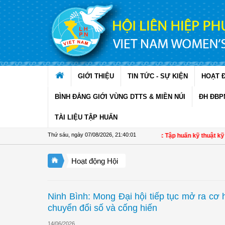
Truy cập nội dung luôn
GIỚI THIỆU
TIN TỨC - SỰ KIỆN
HOẠT 
BÌNH ĐẲNG GIỚI VÙNG DTTS & MIỀN NÚI
ĐH ĐBP
TÀI LIỆU TẬP HUẤN
Thứ sáu, ngày 07/08/2026
,
21:40:02
Hội LHPN xã Ninh Quới, Cà Mau: Tập huấn kỹ thuật kỹ thuật tr
Hoạt động Hội
Ninh Bình: Mong Đại hội tiếp tục mở ra cơ 
chuyển đổi số và cống hiến
14/06/2026