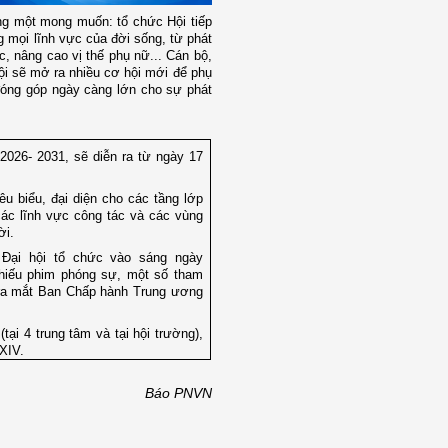
ng một mong muốn: tổ chức Hội tiếp
g mọi lĩnh vực của đời sống, từ phát
c, nâng cao vị thế phụ nữ... Cán bộ,
ội sẽ mở ra nhiều cơ hội mới để phụ
 đóng góp ngày càng lớn cho sự phát
2026- 2031, sẽ diễn ra từ ngày 17
êu biểu, đại diện cho các tầng lớp
các lĩnh vực công tác và các vùng
ời.
 Đại hội tổ chức vào sáng ngày
chiếu phim phóng sự, một số tham
 ra mắt Ban Chấp hành Trung ương
tại 4 trung tâm và tại hội trường),
XIV.
Báo PNVN