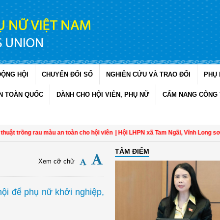
ĐỘNG HỘI
CHUYỂN ĐỔI SỐ
NGHIÊN CỨU VÀ TRAO ĐỔI
PHỤ 
N TOÀN QUỐC
DÀNH CHO HỘI VIÊN, PHỤ NỮ
CẨM NANG CÔNG 
ồng rau màu an toàn cho hội viên
| Hội LHPN xã Tam Ngãi, Vĩnh Long sơ kết côn
TÂM ĐIỂM
Xem cỡ chữ
hội để phụ nữ khởi nghiệp,