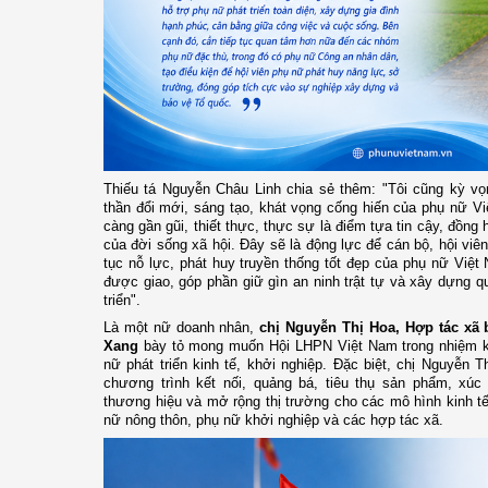
Thiếu tá Nguyễn Châu Linh chia sẻ thêm: "Tôi cũng kỳ vọ
thần đổi mới, sáng tạo, khát vọng cống hiến của phụ nữ V
càng gần gũi, thiết thực, thực sự là điểm tựa tin cậy, đồng
của đời sống xã hội. Đây sẽ là động lực để cán bộ, hội viê
tục nỗ lực, phát huy truyền thống tốt đẹp của phụ nữ Việ
được giao, góp phần giữ gìn an ninh trật tự và xây dựng 
triển".
Là một nữ doanh nhân,
chị Nguyễn Thị Hoa, Hợp tác xã
Xang
bày tỏ mong muốn Hội LHPN Việt Nam trong nhiệm kỳ
nữ phát triển kinh tế, khởi nghiệp. Đặc biệt, chị Nguyễn
chương trình kết nối, quảng bá, tiêu thụ sản phẩm, xúc
thương hiệu và mở rộng thị trường cho các mô hình kinh tế
nữ nông thôn, phụ nữ khởi nghiệp và các hợp tác xã.