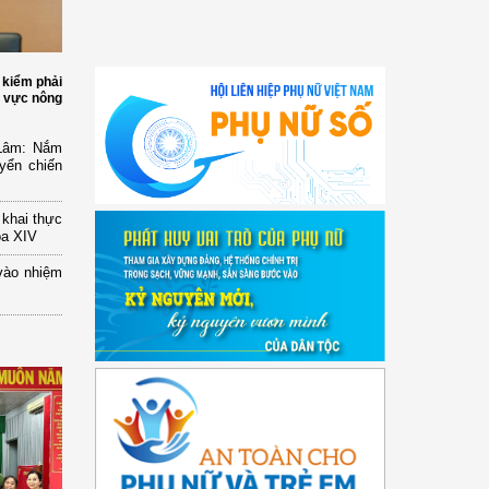
 kiểm phải
h vực nông
 Lâm: Nắm
yển chiến
n khai thực
óa XIV
vào nhiệm