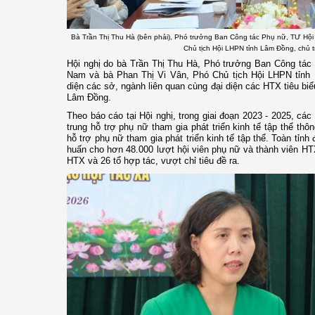
Bà Trần Thị Thu Hà (bên phải), Phó trưởng Ban Công tác Phụ nữ, TƯ Hội
Chủ tịch Hội LHPN tỉnh Lâm Đồng, chủ tr
Hội nghị do bà Trần Thị Thu Hà, Phó trưởng Ban Công tác
Nam và bà Phan Thị Vi Vân, Phó Chủ tịch Hội LHPN tỉnh 
diện các sở, ngành liên quan cùng đại diện các HTX tiêu biểu
Lâm Đồng.
Theo báo cáo tại Hội nghị, trong giai đoạn 2023 - 2025, cá
trung hỗ trợ phụ nữ tham gia phát triển kinh tế tập thể thô
hỗ trợ phụ nữ tham gia phát triển kinh tế tập thể. Toàn tỉnh
huấn cho hơn 48.000 lượt hội viên phụ nữ và thành viên HTX
HTX và 26 tổ hợp tác, vượt chỉ tiêu đề ra.