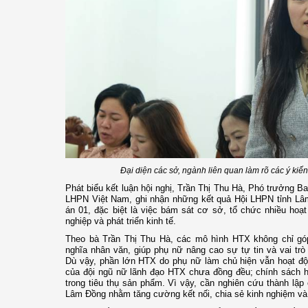
Đại diện các sở, ngành liên quan làm rõ các ý kiến
Phát biểu kết luận hội nghị, Trần Thị Thu Hà, Phó trưởng 
LHPN Việt Nam, ghi nhận những kết quả Hội LHPN tỉnh Lâm
án 01, đặc biệt là việc bám sát cơ sở, tổ chức nhiều hoạ
nghiệp và phát triển kinh tế.
Theo bà Trần Thị Thu Hà, các mô hình HTX không chỉ gó
nghĩa nhân văn, giúp phụ nữ nâng cao sự tự tin và vai trò 
Dù vậy, phần lớn HTX do phụ nữ làm chủ hiện vẫn hoạt độ
của đội ngũ nữ lãnh đạo HTX chưa đồng đều; chính sách hỗ t
trong tiêu thụ sản phẩm. Vì vậy, cần nghiên cứu thành lập
Lâm Đồng nhằm tăng cường kết nối, chia sẻ kinh nghiệm và 