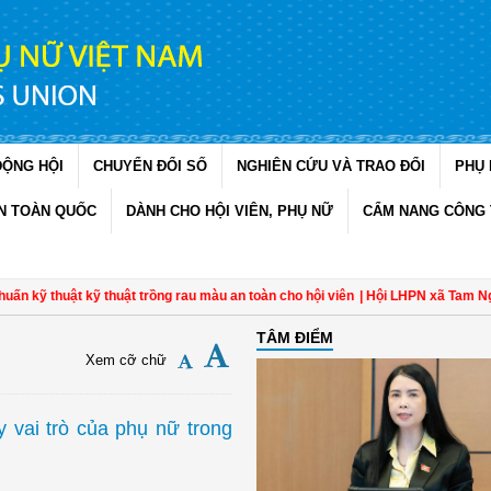
ĐỘNG HỘI
CHUYỂN ĐỔI SỐ
NGHIÊN CỨU VÀ TRAO ĐỔI
PHỤ 
N TOÀN QUỐC
DÀNH CHO HỘI VIÊN, PHỤ NỮ
CẨM NANG CÔNG 
ật kỹ thuật trồng rau màu an toàn cho hội viên
| Hội LHPN xã Tam Ngãi, Vĩnh 
TÂM ĐIỂM
Xem cỡ chữ
 vai trò của phụ nữ trong