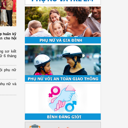
p huấn kỹ
àn cho hội
ng sơ kết
nữ 6 tháng
ội phụ nữ
phụ nữ và