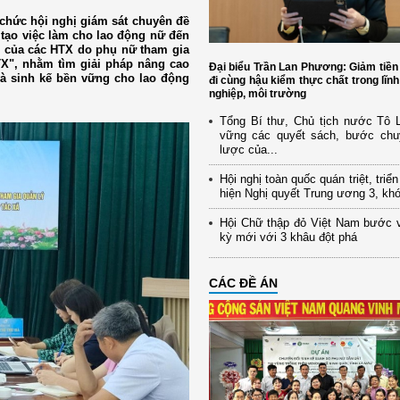
 chức hội nghị giám sát chuyên đề
 tạo việc làm cho lao động nữ đến
g của các HTX do phụ nữ tham gia
TX", nhằm tìm giải pháp nâng cao
Đại biểu Trần Lan Phương: Giảm tiền
 và sinh kế bền vững cho lao động
đi cùng hậu kiểm thực chất trong lĩn
nghiệp, môi trường
Tổng Bí thư, Chủ tịch nước Tô
vững các quyết sách, bước chu
lược của...
Hội nghị toàn quốc quán triệt, triể
hiện Nghị quyết Trung ương 3, kh
Hội Chữ thập đỏ Việt Nam bước 
kỳ mới với 3 khâu đột phá
CÁC ĐỀ ÁN