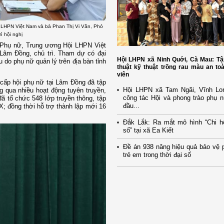
 LHPN Việt Nam và bà Phan Thị Vi Vân, Phó
ì hội nghị
 Phụ nữ, Trung ương Hội LHPN Việt
Lâm Đồng, chủ trì. Tham dự có đại
Hội LHPN xã Ninh Quới, Cà Mau: Tậ
 do phụ nữ quản lý trên địa bàn tỉnh
thuật kỹ thuật trồng rau màu an to
viên
c cấp hội phụ nữ tại Lâm Đồng đã tập
Hội LHPN xã Tam Ngãi, Vĩnh Lo
ng qua nhiều hoạt động tuyên truyền,
công tác Hội và phong trào phụ 
 đã tổ chức 548 lớp truyền thông, tập
đầu...
; đồng thời hỗ trợ thành lập mới 16
Đắk Lắk: Ra mắt mô hình “Chi h
số” tại xã Ea Kiết
Đề án 938 nâng hiệu quả bảo vệ 
trẻ em trong thời đại số