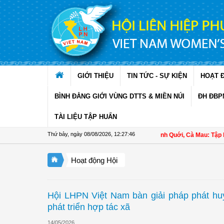
Truy cập nội dung luôn
GIỚI THIỆU
TIN TỨC - SỰ KIỆN
HOẠT 
BÌNH ĐẲNG GIỚI VÙNG DTTS & MIỀN NÚI
ĐH ĐBP
TÀI LIỆU TẬP HUẤN
Thứ bảy, ngày 08/08/2026
,
12:27:47
Hội LHPN xã Ninh Quới, Cà Mau: Tập huấn kỹ thu
Hoạt động Hội
Hội LHPN Việt Nam bàn giải pháp phát huy
phát triển hợp tác xã
14/05/2026