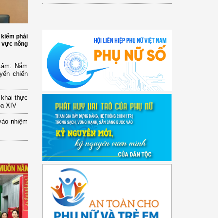
 kiểm phải
h vực nông
 Lâm: Nắm
yển chiến
n khai thực
óa XIV
vào nhiệm