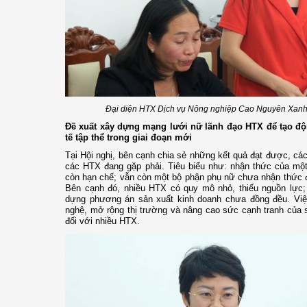
Đại diện HTX Dịch vụ Nông nghiệp Cao Nguyên Xanh ph
Đề xuất xây dựng mạng lưới nữ lãnh đạo HTX để tạo độn
tế tập thể trong giai đoạn mới
Tại Hội nghị, bên cạnh chia sẻ những kết quả đạt được, các
các HTX đang gặp phải. Tiêu biểu như: nhận thức của một
còn hạn chế; vẫn còn một bộ phận phụ nữ chưa nhận thức đầy
Bên cạnh đó, nhiều HTX có quy mô nhỏ, thiếu nguồn lực; 
dựng phương án sản xuất kinh doanh chưa đồng đều. Việ
nghệ, mở rộng thị trường và nâng cao sức cạnh tranh của 
đối với nhiều HTX.