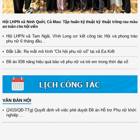
Hội LHPN xã Ninh Quới, Cà Mau: Tập huấn kỹ thuật kỹ thuật trồng rau màu
an toàn cho hội viên
Hội LHPN xã Tam Ngãi, Vĩnh Long sơ kết công tác Hội và phong trào
phụ nữ 6 tháng đầu...
(12/TB-HĐKH) V/v đăng ký, đề xuất nhiệm vụ Khoa học, công nghệ và
đổi mới ...
Đắk Lắk: Ra mắt mô hình “Chi hội phụ nữ số” tại xã Ea Kiết
(898/KH/ĐCT) Kế hoạch thực hiện Quyết định số 2415/QĐ-TTg ngày
Đề án 938 nâng hiệu quả bảo vệ phụ nữ và trẻ em trong thời đại số
31/10/2025 ...
(417/QĐ-BNNMT) Quyết định phê duyệt Chương trình mục tiêu quốc gia
xây dựng ...
(891/KH-ĐCT) Kế hoạch thực hiện Nghị quyết số 72-NQ/TW ngày
9/9/2025 của Bộ ...
VĂN BẢN HỘI
(2415/QĐ-TTg) Quyết định về việc phê duyệt Đề án Hỗ trợ Phụ nữ khởi
nghiệp ...