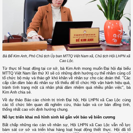
Bà Bế Kim Anh, Phó Chủ tịch Ủy ban MTTQ Việt Nam xã, Chủ tịch Hội LHPN xã
Cao Lộc.
Từ thực tế hoạt động tại cơ sở, bà Kim Anh mong muốn Đại hội đại biểu
MTTQ Việt Nam lần thứ XI sẽ có những định hướng cụ thể nhằm củng cố
tổ chức bộ máy và tháo gỡ khó khăn về nhân sự cho các đoàn thể. "Các
cấp cần đảm bảo đủ nhân sự tối thiểu để tổ chức Hội vận hành hiệu quả,
tránh tình trạng một cá nhân phải đảm nhiệm quá nhiều phần việc", bà
Kim Anh chia sẻ.
Về dự thảo Báo cáo chính trị trình Đại hội, Hội LHPN xã Cao Lộc cùng
các tổ chức liên quan đã nghiên cứu, thảo luận và cơ bản đồng tình,
thống nhất cao với định hướng chung.
Nỗ lực triển khai mô hình sinh kế gắn với bảo vệ biên cương
Bất chấp những rào cản về nhân sự, Hội LHPN xã Cao Lộc vẫn nỗ lực
bám sát cơ sở và triển khai hàng loạt hoạt động thiết thực. Hội đã tổ