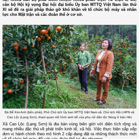
cán bộ Hội kỳ vọng Đại hội đại biểu Ủy ban MTTQ Việt Nam lần thứ
XI sẽ đề ra giải pháp tháo gỡ khó khăn về tổ chức bộ máy và nhân
lực cho Mặt trận và các đoàn thể ở cơ sở.
Bà Bế Kim Anh (bên phải), Phó Chủ tịch Ủy ban MTTQ Việt Nam xã, Chủ tịch Hội LHPN xã
Cao Lộc (Lạng Sơn), tham quan mô hình sinh kế của phụ nữ dân tộc Nùng ở bản Héc
Xã Cao Lộc (Lạng Sơn) là địa bàn vùng biên giới với diện tích rộng và
mang nhiều đặc thù về phát triển kinh tế, xã hội. Việc thực hiện sắp xếp
đơn vị hành chính theo mô hình 2 cấp đang đặt ra những thách thức mới
về tổ chức bộ máy đối với các đoàn thể tại địa phương.