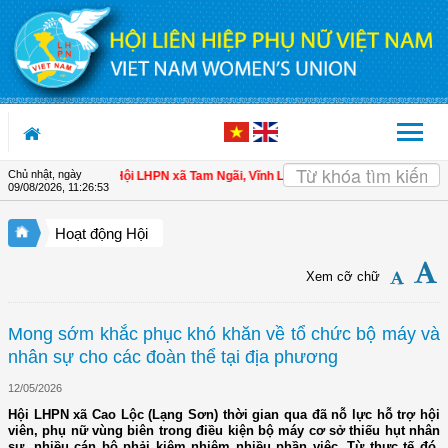
Truy cập nội dung luôn
Chủ nhật, ngày
cho hội viên
| Hội LHPN xã Tam Ngãi, Vĩnh Long sơ kết công tác Hội và phong 
09/08/2026
,
11:26:54
Hoạt động Hội
Xem cỡ chữ
Mong sớm khắc phục khó khăn về tổ chức bộ máy và
nhân sự cho các đoàn thể tại địa phương
12/05/2026
Hội LHPN xã Cao Lộc (Lạng Sơn) thời gian qua đã nỗ lực hỗ trợ hội
viên, phụ nữ vùng biên trong điều kiện bộ máy cơ sở thiếu hụt nhân
sự, nhiều cán bộ phải kiêm nhiệm nhiều phần việc. Từ thực tế đó,