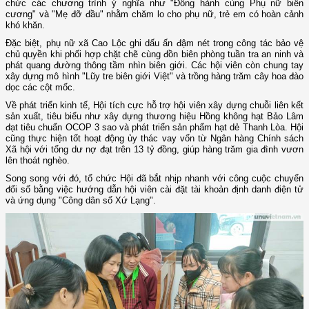
chức các chương trình ý nghĩa như "Đồng hành cùng Phụ nữ biên
cương" và "Mẹ đỡ đầu" nhằm chăm lo cho phụ nữ, trẻ em có hoàn cảnh
khó khăn.
Đặc biệt, phụ nữ xã Cao Lộc ghi dấu ấn đậm nét trong công tác bảo vệ
chủ quyền khi phối hợp chặt chẽ cùng đồn biên phòng tuần tra an ninh và
phát quang đường thông tầm nhìn biên giới. Các hội viên còn chung tay
xây dựng mô hình "Lũy tre biên giới Việt" và trồng hàng trăm cây hoa đào
dọc các cột mốc.
Về phát triển kinh tế, Hội tích cực hỗ trợ hội viên xây dựng chuỗi liên kết
sản xuất, tiêu biểu như xây dựng thương hiệu Hồng không hạt Bảo Lâm
đạt tiêu chuẩn OCOP 3 sao và phát triển sản phẩm hạt dẻ Thanh Lòa. Hội
cũng thực hiện tốt hoạt động ủy thác vay vốn từ Ngân hàng Chính sách
Xã hội với tổng dư nợ đạt trên 13 tỷ đồng, giúp hàng trăm gia đình vươn
lên thoát nghèo.
Song song với đó, tổ chức Hội đã bắt nhịp nhanh với công cuộc chuyển
đổi số bằng việc hướng dẫn hội viên cài đặt tài khoản định danh điện tử
và ứng dụng "Công dân số Xứ Lạng".