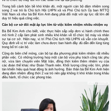
Trong bối cảnh bộn bề khó khăn đó, một người cán bộ đảm nhiệm song
song 2 vai trò là Chủ tịch Hội LHPN xã và Phó Chủ tịch Ủy ban MTTQ
Việt Nam xã như bà Bế Kim Anh đang phải đối mặt với áp lực rất lớn để
duy trì hiệu quả công việc.
Cán bộ cơ sở đối mặt áp lực lớn từ việc kiêm nhiệm nhiều nhiệm vụ
Bà Bế Kim Anh cho biết, việc thực hiện sắp xếp đơn vị hành chính theo
mô hình 2 cấp làm phát sinh nhiều khó khăn về tổ chức bộ máy và nhân
sự tại cơ sở. Hiện nay, vị trí Phó Chủ tịch Hội LHPN xã vẫn còn khuyết.
Quy định về vị trí việc làm chưa được ban hành đầy đủ dẫn đến lúng túng
trong bố trí cán bộ.
Cũng do biên chế mỏng, cán bộ tại địa phương phải kiêm nhiệm rất nhiều
phần việc. Có những trường hợp một cán bộ vừa phụ trách công tác phụ
nữ, vừa làm chuyên viên Mặt trận, đồng thời kiêm thêm nhiệm vụ của
các đoàn thể khác như Đoàn Thanh niên. Khối lượng công việc lớn, phân
tán khiến hiệu quả hoạt động bị ảnh hưởng. Bản thân bà Bế Kim Anh hiện
đang đảm nhiệm đồng thời 2 vai trò nên gặp không ít khó khăn trong khâu
điều hành, tổ chức các phong trào.