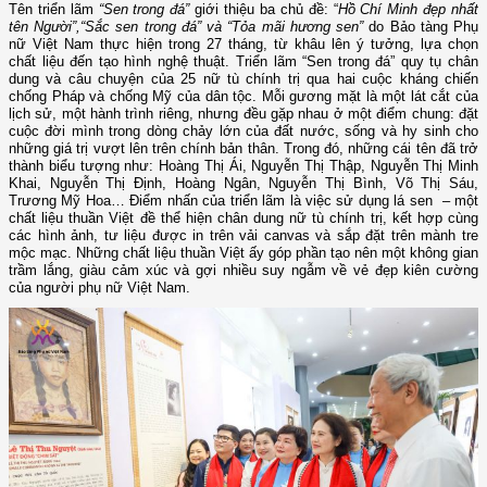
Tên triển lãm
“Sen trong đá”
giới thiệu ba chủ đề: “
Hồ Chí Minh đẹp nhất
tên Người”,“Sắc sen trong đá” và “Tỏa mãi hương sen”
do Bảo tàng Phụ
nữ Việt Nam thực hiện trong 27 tháng, từ khâu lên ý tưởng, lựa chọn
chất liệu đến tạo hình nghệ thuật. Triển lãm “Sen trong đá” quy tụ chân
dung và câu chuyện của 25 nữ tù chính trị qua hai cuộc kháng chiến
chống Pháp và chống Mỹ của dân tộc. Mỗi gương mặt là một lát cắt của
lịch sử, một hành trình riêng, nhưng đều gặp nhau ở một điểm chung: đặt
cuộc đời mình trong dòng chảy lớn của đất nước, sống và hy sinh cho
những giá trị vượt lên trên chính bản thân. Trong đó, những cái tên đã trở
thành biểu tượng như: Hoàng Thị Ái, Nguyễn Thị Thập, Nguyễn Thị Minh
Khai, Nguyễn Thị Định, Hoàng Ngân, Nguyễn Thị Bình, Võ Thị Sáu,
Trương Mỹ Hoa… Điểm nhấn của triển lãm là việc sử dụng lá sen – một
chất liệu thuần Việt đề thể hiện chân dung nữ tù chính trị, kết hợp cùng
các hình ảnh, tư liệu được in trên vải canvas và sắp đặt trên mành tre
mộc mạc. Những chất liệu thuần Việt ấy góp phần tạo nên một không gian
trầm lắng, giàu cảm xúc và gợi nhiều suy ngẫm về vẻ đẹp kiên cường
của người phụ nữ Việt Nam.