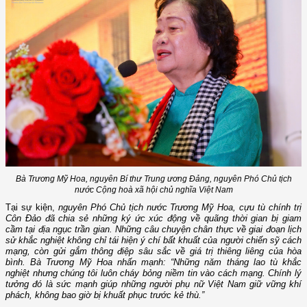
Bà Trương Mỹ Hoa, nguyên Bí thư Trung ương Đảng, nguyên Phó Chủ tịch
nước Cộng hoà xã hội chủ nghĩa Việt Nam
Tại sự kiện,
nguyên Phó Chủ tịch nước Trương Mỹ Hoa, cựu tù chính trị
Côn Đảo đã chia sẻ những ký ức xúc động về quãng thời gian bị giam
cầm tại địa ngục trần gian. Những câu chuyện chân thực về giai đoạn lịch
sử khắc nghiệt không chỉ tái hiện ý chí bất khuất của người chiến sỹ cách
mạng, còn gửi gắm thông điệp sâu sắc về giá trị thiêng liêng của hòa
bình. Bà Trương Mỹ Hoa nhấn mạnh: “Những năm tháng lao tù khắc
nghiệt nhưng chúng tôi luôn cháy bỏng niềm tin vào cách mạng. Chính lý
tưởng đó là sức mạnh giúp những người phụ nữ Việt Nam giữ vững khí
phách, không bao giờ bị khuất phục trước kẻ thù.”