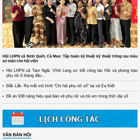
Hội LHPN xã Ninh Quới, Cà Mau: Tập huấn kỹ thuật kỹ thuật trồng rau màu
an toàn cho hội viên
Hội LHPN xã Tam Ngãi, Vĩnh Long sơ kết công tác Hội và phong trào
(12/TB-HĐKH) V/v đăng ký, đề xuất nhiệm vụ Khoa học, công nghệ và
phụ nữ 6 tháng đầu...
đổi mới ...
Đắk Lắk: Ra mắt mô hình “Chi hội phụ nữ số” tại xã Ea Kiết
(898/KH/ĐCT) Kế hoạch thực hiện Quyết định số 2415/QĐ-TTg ngày
31/10/2025 ...
Đề án 938 nâng hiệu quả bảo vệ phụ nữ và trẻ em trong thời đại số
(417/QĐ-BNNMT) Quyết định phê duyệt Chương trình mục tiêu quốc gia
xây dựng ...
(891/KH-ĐCT) Kế hoạch thực hiện Nghị quyết số 72-NQ/TW ngày
9/9/2025 của Bộ ...
(2415/QĐ-TTg) Quyết định về việc phê duyệt Đề án Hỗ trợ Phụ nữ khởi
VĂN BẢN HỘI
nghiệp ...