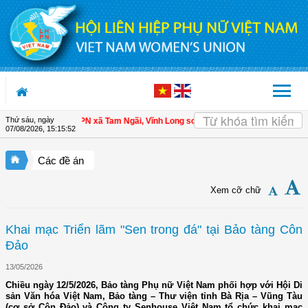
Truy cập nội dung luôn
Thứ sáu, ngày
ên
| Hội LHPN xã Tam Ngãi, Vĩnh Long sơ kết công tác Hội và phong trào phụ n
07/08/2026
,
15:15:53
Các đề án
Xem cỡ chữ
Khai mạc Triển lãm "Sen trong đá" tại Bảo tàng Côn
Đảo
13/05/2026
Chiều ngày 12/5/2026, Bảo tàng Phụ nữ Việt Nam phối hợp với Hội Di
sản Văn hóa Việt Nam, Bảo tàng – Thư viện tỉnh Bà Rịa – Vũng Tàu
(cơ sở Côn Đảo) và Công ty Senhouse Việt Nam tổ chức khai mạc