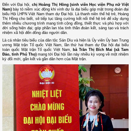
Đến với Đại hội,
chị Hoàng Thị Hồng (sinh viên Học viện Phụ nữ Việt
Nam)
bày tỏ niềm xúc động khi vinh dự là đại biểu góp mặt trong đoàn đại
biểu Hội LHPN Việt Nam tham dự Đại hội. Là thanh niên thế hệ trẻ, Hoàng
Thị Hồng cho biết, sẽ tiếp tục tăng cường kết nối thế hệ trẻ để xây dựng
thêm nhiều chương trình mang tính cộng đồng, thiết thực và phù hợp với
đời sống hiện đại; góp phần lan tỏa tinh thần đoàn kết, sáng tạo và trách
nhiệm xã hội đến đông đảo người dân.
Là cá nhân tiêu biểu của dân tộc Sán Dìu và hiện là Ủy viên Ủy ban Trung
ương Mặt trận Tổ quốc Việt Nam, lần thứ hai tham dự Đại hội đại biểu
toàn quốc Mặt trận Tổ quốc Việt Nam,
bà Trần Thị Bích Mai (xã Tam
Đảo, tỉnh Phú Thọ)
mang tới Đại hội lần này nhiều kỳ vọng về một nhiệm
kỳ đổi mới, gắn kết và gần dân hơn của Mặt trận.