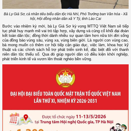
Bà Ly Giá Sơ, cá nhân tiêu biểu dân tộc Hà Nhì, Phó Trưởng ban Văn hóa - Xã
hội, Hội đồng nhân dân xã Y Tý, tỉnh Lào Cai
Bước vào nhiệm kỳ mới, bà Ly Giá Sơ kỳ vọng MTTQ Việt Nam sẽ tiếp
tục phát huy mạnh mẽ vai trò tập hợp, xây dựng và củng cố khối đại đoàn
kết toàn dân tộc; đồng thời dành nhiều sự quan tâm hơn nữa tới đời sống
của đồng bào vùng sâu, vùng xa, vùng biên giới. Là người con vùng cao,
bà mong muốn có thêm cơ hội tiếp cận giáo dục, việc làm, khoa học kỹ
thuật và các chính sách hỗ trợ phát triển sinh kế, đặc biệt đối với thanh
niên dân tộc thiểu số. Qua đó giúp người dân có điều kiện khởi nghiệp,
phát triển kinh tế và vươn lên thoát nghèo bền vững.