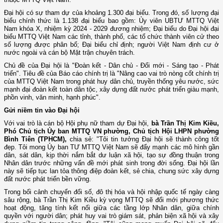
Đại hội có sự tham dự của khoảng 1.300 đại biểu. Trong đó, số lượng đại
biểu chính thức là 1.138 đại biểu bao gồm: Ủy viên UBTƯ MTTQ Việt
Nam khóa X, nhiệm kỳ 2024 - 2029 đương nhiệm; Đại biểu do Đại hội đại
biểu MTTQ Việt Nam các tỉnh, thành phố, các tổ chức thành viên cử theo
số lượng được phân bổ; Đại biểu chỉ định; người Việt Nam định cư ở
nước ngoài và cán bộ Mặt trận chuyên trách.
Chủ đề của Đại hội là "Đoàn kết - Dân chủ - Đổi mới - Sáng tạo - Phát
triển". Tiêu đề của Báo cáo chính trị là "Nâng cao vai trò nòng cốt chính trị
của MTTQ Việt Nam trong phát huy dân chủ, truyền thống yêu nước, sức
mạnh đại đoàn kết toàn dân tộc, xây dựng đất nước phát triển giàu mạnh,
phồn vinh, văn minh, hạnh phúc".
Gửi niềm tin vào Đại hội
Với vai trò là cán bộ Hội phụ nữ tham dự Đại hội,
bà Trần Thị Kim Kiều,
Phó Chủ tịch Ủy ban MTTQ VN phường, Chủ tịch Hội LHPN phường
Bình Tiên (TPHCM),
chia sẻ: "Tôi tin tưởng Đại hội sẽ thành công tốt
đẹp. Tôi mong Ủy ban TƯ MTTQ Việt Nam sẽ đẩy mạnh các mô hình gần
dân, sát dân, kịp thời nắm bắt dư luận xã hội, tạo sự đồng thuận trong
Nhân dân trước những vấn đề mới phát sinh trong đời sống. Đại hội lần
này sẽ tiếp tục lan tỏa thông điệp đoàn kết, sẻ chia, chung sức xây dựng
đất nước phát triển bền vững.
Trong bối cảnh chuyển đổi số, đô thị hóa và hội nhập quốc tế ngày càng
sâu rộng, bà Trần Thị Kim Kiều kỳ vọng MTTQ sẽ đổi mới phương thức
hoạt động, tăng tính kết nối giữa các tầng lớp Nhân dân, giữa chính
quyền với người dân; phát huy vai trò giám sát, phản biện xã hội và xây