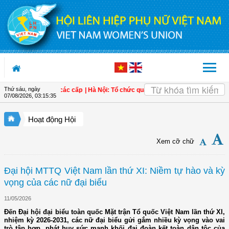
Truy cập nội dung luôn
Thứ sáu, ngày
 cán bộ Hội các cấp
| Hà Nội: Tổ chức quán triệt, triển khai Nghị quyết Đại hội 
07/08/2026
,
03:15:37
Hoạt động Hội
Xem cỡ chữ
Đại hội MTTQ Việt Nam lần thứ XI: Niềm tự hào và kỳ
vọng của các nữ đại biểu
11/05/2026
Đến Đại hội đại biểu toàn quốc Mặt trận Tổ quốc Việt Nam lần thứ XI,
nhiệm kỳ 2026-2031, các nữ đại biểu gửi gắm nhiều kỳ vọng vào vai
trò tập hợp, phát huy sức mạnh khối đại đoàn kết toàn dân tộc của