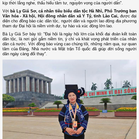
kịp thời lắng nghe, thấu hiểu tâm tư, nguyện vọng của người dân".
Với
bà Ly Giá Sơ, cá nhân tiêu biểu dân tộc Hà Nhì, Phó Trưởng ban
Văn hóa - Xã hội, Hội đồng nhân dân xã Y Tý, tỉnh Lào Cai,
được đại
diện cho đồng bào các dân tộc, người dân và người lao động địa phương
tham dự Đại hội là niềm vinh dự, tự hào và xúc động lớn lao.
Bà Ly Giá Sơ bày tỏ: "Đại hội là ngày hội lớn của khối đại đoàn kết toàn
dân tộc, là nơi gửi gắm niềm tin, ý chí và khát vọng phát triển của nhân
dân cả nước. Với đồng bào vùng cao chúng tôi, những năm qua, sự quan
tâm của Đảng, Nhà nước và Mặt trận Tổ quốc đã giúp đời sống người
dân ngày càng đổi thay".