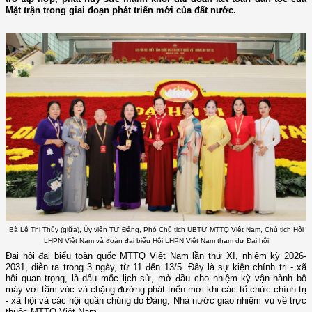
Mặt trận trong giai đoạn phát triển mới của đất nước.
Bà Lê Thị Thủy (giữa), Ủy viên TƯ Đảng, Phó Chủ tịch UBTƯ MTTQ Việt Nam, Chủ tịch Hội
LHPN Việt Nam và đoàn đại biểu Hội LHPN Việt Nam tham dự Đại hội
Đại hội đại biểu toàn quốc MTTQ Việt Nam lần thứ XI, nhiệm kỳ 2026-
2031, diễn ra trong 3 ngày, từ 11 đến 13/5. Đây là sự kiện chính trị - xã
hội quan trọng, là dấu mốc lịch sử, mở đầu cho nhiệm kỳ vận hành bộ
máy với tầm vóc và chặng đường phát triển mới khi các tổ chức chính trị
- xã hội và các hội quần chúng do Đảng, Nhà nước giao nhiệm vụ về trực
thuộc MTTQ Việt Nam.