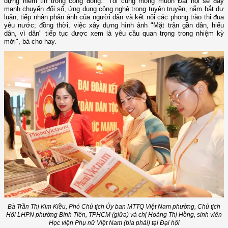
dựng niềm tin trong cộng đồng. "Tôi cũng mong muốn Đại hội sẽ đẩy
mạnh chuyển đổi số, ứng dụng công nghệ trong tuyên truyền, nắm bắt dư
luận, tiếp nhận phản ánh của người dân và kết nối các phong trào thi đua
yêu nước; đồng thời, việc xây dựng hình ảnh "Mặt trận gần dân, hiểu
dân, vì dân" tiếp tục được xem là yêu cầu quan trọng trong nhiệm kỳ
mới", bà cho hay.
Bà Trần Thị Kim Kiều, Phó Chủ tịch Ủy ban MTTQ Việt Nam phường, Chủ tịch
Hội LHPN phường Bình Tiên, TPHCM (giữa) và chị Hoàng Thị Hồng, sinh viên
Học viện Phụ nữ Việt Nam (bìa phải) tại Đại hội