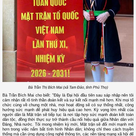
Bà Trần Thị Bích Mai (xã Tam Đảo, tỉnh Phú Thọ)
Bà Trần Bích Mai cho biết: "Đây là Đại hội đầu tiên sau sáp nhập nên tôi
cảm nhận rất rõ tinh thần đoàn kết và sự kết nối mạnh mẽ hơn. Khi mọi tổ
chức cùng về chung một nhà, mọi hoạt động sẽ có sự thống nhất, cộng
hưởng sức mạnh để phát huy hiệu quả cao hơn. Kỳ vọng lớn nhất của
người dân là Mặt trận sẽ tiếp tục là nơi tập hợp sức mạnh đoàn kết toàn
dân tộc, đồng thời thực sự trở thành cầu nối hiệu quả giữa Nhân dân với
Đảng, Nhà nước. Tôi mong nhiệm kỳ mới, Mặt trận sẽ đổi mới mạnh mẽ
hơn trong việc nắm bắt tình hình Nhân dân; không chỉ theo cách truyền
thống mà cần ứng dụng công nghệ thông tin, các nền tảng mạng xã hội để