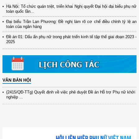
Hà Nội: Tổ chức quán triệt, triển khai Nghị quyết Đại hội đại biểu phụ nữ
toàn quốc lần...
Đại biểu Trần Lan Phương: Đề nghị làm rõ cơ chế điều chỉnh tỷ lệ an
(12/TB-HĐKH) V/v đăng ký, đề xuất nhiệm vụ Khoa học, công nghệ và
toàn của ngân hàng
đổi mới ...
Đề án 01: Dấu ấn phụ nữ trong phát triển kinh tế tập thể giai đoạn 2023 -
(898/KH/ĐCT) Kế hoạch thực hiện Quyết định số 2415/QĐ-TTg ngày
2025
31/10/2025 ...
(417/QĐ-BNNMT) Quyết định phê duyệt Chương trình mục tiêu quốc gia
xây dựng ...
(891/KH-ĐCT) Kế hoạch thực hiện Nghị quyết số 72-NQ/TW ngày
9/9/2025 của Bộ ...
VĂN BẢN HỘI
(2415/QĐ-TTg) Quyết định về việc phê duyệt Đề án Hỗ trợ Phụ nữ khởi
nghiệp ...