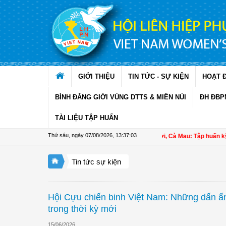
Truy cập nội dung luôn
GIỚI THIỆU
TIN TỨC - SỰ KIỆN
HOẠT 
BÌNH ĐẲNG GIỚI VÙNG DTTS & MIỀN NÚI
ĐH ĐBP
TÀI LIỆU TẬP HUẤN
Thứ sáu, ngày 07/08/2026
,
13:37:04
Hội LHPN xã Ninh Quới, Cà Mau: Tập huấn kỹ thuật kỹ t
Tin tức sự kiện
Hội Cựu chiến binh Việt Nam: Những dấn ấn 
trong thời kỳ mới
15/06/2026