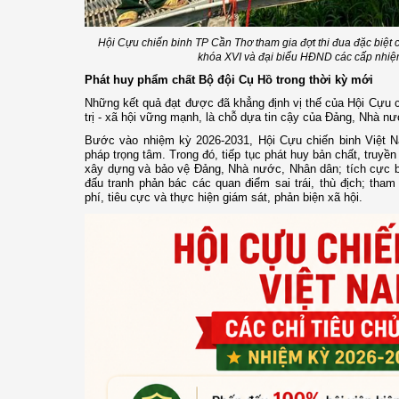
Hội Cựu chiến binh TP Cần Thơ tham gia đợt thi đua đặc biệt
khóa XVI và đại biểu HĐND các cấp nhi
Phát huy phẩm chất Bộ đội Cụ Hồ trong thời kỳ mới
Những kết quả đạt được đã khẳng định vị thế của Hội Cựu c
trị - xã hội vững mạnh, là chỗ dựa tin cậy của Đảng, Nhà n
Bước vào nhiệm kỳ 2026-2031, Hội Cựu chiến binh Việt N
pháp trọng tâm. Trong đó, tiếp tục phát huy bản chất, truyền
xây dựng và bảo vệ Đảng, Nhà nước, Nhân dân; tích cực b
đấu tranh phản bác các quan điểm sai trái, thù địch; tha
phí, tiêu cực và thực hiện giám sát, phản biện xã hội.