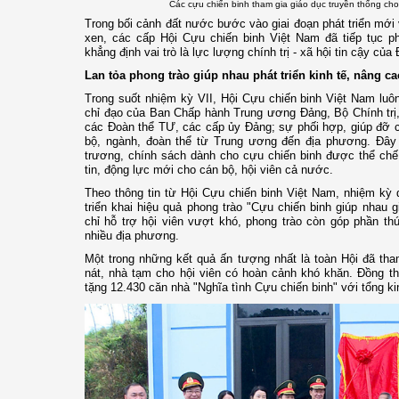
Các cựu chiến binh tham gia giáo dục truyền thống cho
Trong bối cảnh đất nước bước vào giai đoạn phát triển mới 
xen, các cấp Hội Cựu chiến binh Việt Nam đã tiếp tục p
khẳng định vai trò là lực lượng chính trị - xã hội tin cậy c
Lan tỏa phong trào giúp nhau phát triển kinh tế, nâng c
Trong suốt nhiệm kỳ VII, Hội Cựu chiến binh Việt Nam lu
chỉ đạo của Ban Chấp hành Trung ương Đảng, Bộ Chính trị
các Đoàn thể TƯ, các cấp ủy Đảng; sự phối hợp, giúp đỡ c
bộ, ngành, đoàn thể từ Trung ương đến địa phương. Đây 
trương, chính sách dành cho cựu chiến binh được thể chế
tin, động lực mới cho cán bộ, hội viên cả nước.
Theo thông tin từ Hội Cựu chiến binh Việt Nam, nhiệm kỳ 
triển khai hiệu quả phong trào "Cựu chiến binh giúp nhau g
chỉ hỗ trợ hội viên vượt khó, phong trào còn góp phần thúc
nhiều địa phương.
Một trong những kết quả ấn tượng nhất là toàn Hội đã th
nát, nhà tạm cho hội viên có hoàn cảnh khó khăn. Đồng th
tặng 12.430 căn nhà "Nghĩa tình Cựu chiến binh" với tổng kin