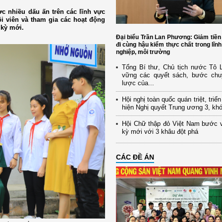
c nhiều dấu ấn trên các lĩnh vực
ội viên và tham gia các hoạt động
 kỳ mới.
Đại biểu Trần Lan Phương: Giảm tiền
đi cùng hậu kiểm thực chất trong lĩn
nghiệp, môi trường
Tổng Bí thư, Chủ tịch nước Tô
vững các quyết sách, bước chu
lược của...
Hội nghị toàn quốc quán triệt, triể
hiện Nghị quyết Trung ương 3, kh
Hội Chữ thập đỏ Việt Nam bước 
kỳ mới với 3 khâu đột phá
CÁC ĐỀ ÁN