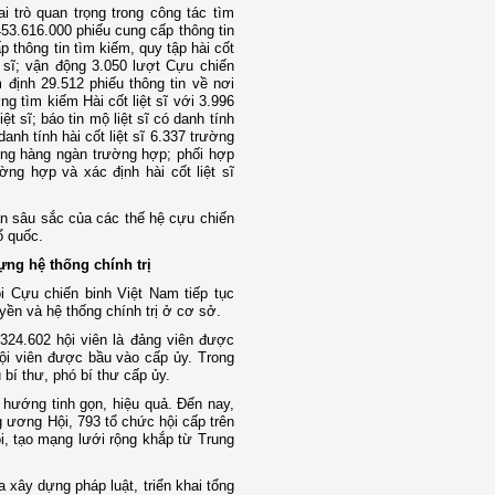
i trò quan trọng trong công tác tìm
.453.616.000 phiếu cung cấp thông tin
p thông tin tìm kiếm, quy tập hài cốt
t sĩ; vận động 3.050 lượt Cựu chiến
 định 29.512 phiếu thông tin về nơi
g tìm kiếm Hài cốt liệt sĩ với 3.996
t sĩ; báo tin mộ liệt sĩ có danh tính
anh tính hài cốt liệt sĩ 6.337 trường
ứng hàng ngàn trường hợp; phối hợp
ờng hợp và xác định hài cốt liệt sĩ
ân sâu sắc của các thế hệ cựu chiến
ổ quốc.
ựng hệ thống chính trị
ội Cựu chiến binh Việt Nam tiếp tục
yền và hệ thống chính trị ở cơ sở.
324.602 hội viên là đảng viên được
hội viên được bầu vào cấp ủy. Trong
bí thư, phó bí thư cấp ủy.
 hướng tinh gọn, hiệu quả. Đến nay,
 ương Hội, 793 tổ chức hội cấp trên
i, tạo mạng lưới rộng khắp từ Trung
 xây dựng pháp luật, triển khai tổng