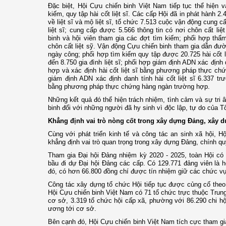
Đặc biệt, Hội Cựu chiến binh Việt Nam tiếp tục thể hiện va
kiếm, quy tập hài cốt liệt sĩ. Các cấp Hội đã in phát hành 2
về liệt sĩ và mộ liệt sĩ, tổ chức 7.513 cuộc vận động cung cấ
liệt sĩ; cung cấp được 5.566 thông tin có nơi chôn cất liệ
binh và hội viên tham gia các đợt tìm kiếm; phối hợp thẩm
chôn cất liệt sỹ. Vận động Cựu chiến binh tham gia dẫn đườn
ngày công; phối hợp tìm kiếm quy tập được 20.725 hài cốt liệ
đến 8.750 gia đình liệt sĩ; phối hợp giám định ADN xác định d
hợp và xác định hài cốt liệt sĩ bằng phương pháp thực ch
giám định ADN xác định danh tính hài cốt liệt sĩ 6.337 trư
bằng phương pháp thực chứng hàng ngàn trường hợp.
Những kết quả đó thể hiện trách nhiệm, tình cảm và sự tri 
binh đối với những người đã hy sinh vì độc lập, tự do của T
Khẳng định vai trò nòng cốt trong xây dựng Đảng, xây d
Cùng với phát triển kinh tế và công tác an sinh xã hội, H
khẳng định vai trò quan trọng trong xây dựng Đảng, chính qu
Tham gia Đại hội Đảng nhiệm kỳ 2020 - 2025, toàn Hội có 
bầu đi dự Đại hội Đảng các cấp. Có 129.771 đảng viên là 
đó, có hơn 66.800 đồng chí được tín nhiệm giữ các chức vụ 
Công tác xây dựng tổ chức Hội tiếp tục được củng cố theo
Hội Cựu chiến binh Việt Nam có 71 tổ chức trực thuộc Trung
cơ sở, 3.319 tổ chức hội cấp xã, phường với 86.290 chi hộ
ương tới cơ sở.
Bên cạnh đó, Hội Cựu chiến binh Việt Nam tích cực tham gia