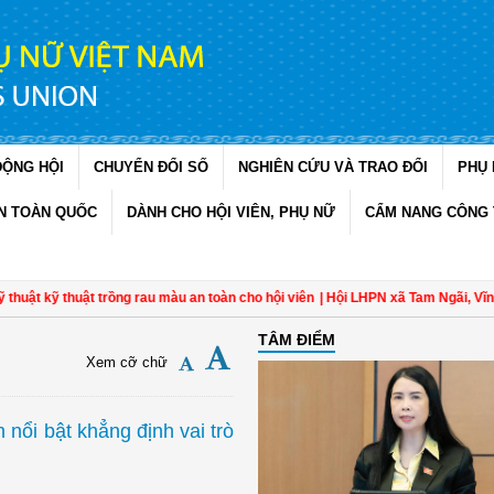
ĐỘNG HỘI
CHUYỂN ĐỔI SỐ
NGHIÊN CỨU VÀ TRAO ĐỔI
PHỤ 
N TOÀN QUỐC
DÀNH CHO HỘI VIÊN, PHỤ NỮ
CẨM NANG CÔNG 
huật trồng rau màu an toàn cho hội viên
| Hội LHPN xã Tam Ngãi, Vĩnh Long sơ
TÂM ĐIỂM
Xem cỡ chữ
nổi bật khẳng định vai trò