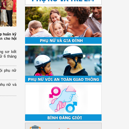
p huấn kỹ
àn cho hội
ng sơ kết
nữ 6 tháng
ội phụ nữ
phụ nữ và