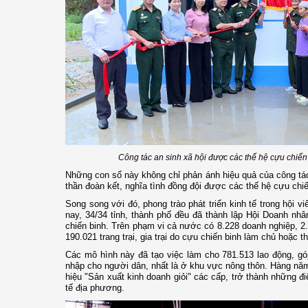
Công tác an sinh xã hội được các thế hệ cựu chiến 
Những con số này không chỉ phản ánh hiệu quả của công tác 
thần đoàn kết, nghĩa tình đồng đội được các thế hệ cựu chiế
Song song với đó, phong trào phát triển kinh tế trong hội 
nay, 34/34 tỉnh, thành phố đều đã thành lập Hội Doanh n
chiến binh. Trên phạm vi cả nước có 8.228 doanh nghiệp, 2.
190.021 trang trại, gia trại do cựu chiến binh làm chủ hoặc t
Các mô hình này đã tạo việc làm cho 781.513 lao động, góp
nhập cho người dân, nhất là ở khu vực nông thôn. Hàng năm
hiệu "Sản xuất kinh doanh giỏi" các cấp, trở thành những điển
tế địa phương.