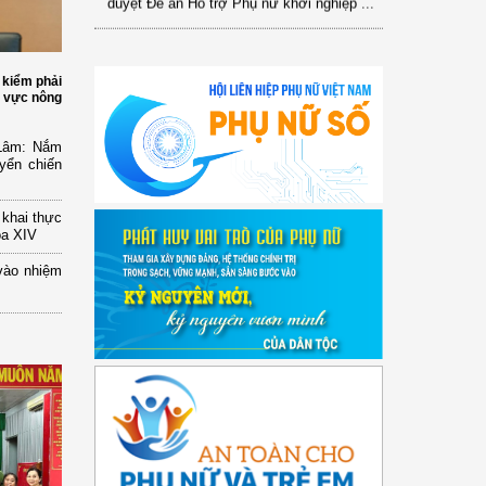
 kiểm phải
h vực nông
 Lâm: Nắm
yển chiến
n khai thực
óa XIV
vào nhiệm