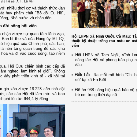
 thế hệ trẻ. Ảnh: Lê Minh
với nhiều thời cơ và thách thức đan
hát huy phẩm chất "Bộ đội Cụ Hồ",
ủa Đảng, Nhà nước và nhân dân.
ao đời sống hội viên
ôn nhận được sự quan tâm lãnh đạo,
Hội LHPN xã Ninh Quới, Cà Mau: Tậ
, Ban bí thư và của Đảng ủy MTTQ,
thuật kỹ thuật trồng rau màu an to
ó hiệu quả của Chính phủ, các ban,
viên
là nền tảng quan trọng để các chủ
 hóa và đi vào cuộc sống, tạo niềm
Hội LHPN xã Tam Ngãi, Vĩnh Lo
công tác Hội và phong trào phụ 
đầu...
qua, Hội Cựu chiến binh các cấp đã
iảm nghèo, làm kinh tế giỏi". Không
Đắk Lắk: Ra mắt mô hình “Chi h
 đẩy phát triển kinh tế - xã hội tại
số” tại xã Ea Kiết
am gia xóa được 16.223 căn nhà dột
Đề án 938 nâng hiệu quả bảo vệ 
ời, các cấp Hội đã làm mới và trao
trẻ em trong thời đại số
h phí lên tới 944,4 tỷ đồng.