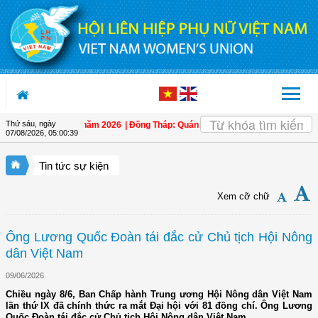
Truy cập nội dung luôn
Thứ sáu, ngày
trẻ em mồ côi năm 2026
| Đồng Tháp: Quán triệt Nghị quyết Đại hội đại biểu phụ
07/08/2026
,
05:00:40
Tin tức sự kiện
Xem cỡ chữ
Ông Lương Quốc Đoàn tái đắc cử Chủ tịch Hội Nông
dân Việt Nam
09/06/2026
Chiều ngày 8/6, Ban Chấp hành Trung ương Hội Nông dân Việt Nam
lần thứ IX đã chính thức ra mắt Đại hội với 81 đồng chí. Ông Lương
Quốc Đoàn tái đắc cử Chủ tịch Hội Nông dân Việt Nam.