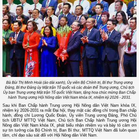
Bà Bùi Thị Minh Hoài (áo dài xanh), Ủy viên Bộ Chính trị, Bí thư Trung ương
Đảng, Bí thư Đảng ủy Mặt trận Tổ quốc và các đoàn thể Trung ương, Chủ tịch
Ủy ban Trung ương Mặt trận Tổ quốc Việt Nam, tặng hoa chúc mừng Ban Chấp
hành Trung ương Hội Nông dân Việt Nam khóa IX, nhiệm kỳ 2026 - 2031.
Sau khi Ban Chấp hành Trung ương Hội Nông dân Việt Nam khóa IX,
nhiệm kỳ 2026-2031 ra mắt Đại hội, thay mặt các đồng chí trong Ban chấp
hành, đồng chí Lương Quốc Đoàn, Ủy viên Trung ương Đảng, Phó Chủ
tịch UBTƯ MTTQ Việt Nam, Chủ tịch Ban Chấp hành Trung ương Hội
Nông dân Việt Nam khóa IX, phát biểu nhận nhiệm vụ và bày tỏ cảm ơn
sự tin tưởng của Bộ Chính trị, Ban Bí thư, MTTQ Việt Nam đã luôn quan
tâm, chỉ đạo sâu sát đối với Hội Nông dân Viêt Nam.