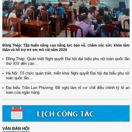
Đồng Tháp: Tập huấn nâng cao năng lực bảo vệ, chăm sóc sức khỏe tâm
thần và hỗ trợ trẻ em mồ côi năm 2026
Đồng Tháp: Quán triệt Nghị quyết Đại hội đại biểu phụ nữ toàn quốc lần
thứ XIV đến cán...
(12/TB-HĐKH) V/v đăng ký, đề xuất nhiệm vụ Khoa học, công nghệ và
Hà Nội: Tổ chức quán triệt, triển khai Nghị quyết Đại hội đại biểu phụ nữ
đổi mới ...
toàn quốc lần...
(898/KH/ĐCT) Kế hoạch thực hiện Quyết định số 2415/QĐ-TTg ngày
Đại biểu Trần Lan Phương: Đề nghị làm rõ cơ chế điều chỉnh tỷ lệ an
31/10/2025 ...
toàn của ngân hàng
(417/QĐ-BNNMT) Quyết định phê duyệt Chương trình mục tiêu quốc gia
xây dựng ...
(891/KH-ĐCT) Kế hoạch thực hiện Nghị quyết số 72-NQ/TW ngày
9/9/2025 của Bộ ...
(2415/QĐ-TTg) Quyết định về việc phê duyệt Đề án Hỗ trợ Phụ nữ khởi
VĂN BẢN HỘI