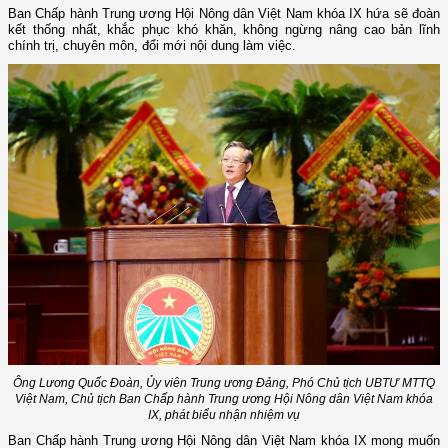
Ban Chấp hành Trung ương Hội Nông dân Việt Nam khóa IX hứa sẽ đoàn
kết thống nhất, khắc phục khó khăn, không ngừng nâng cao bản lĩnh
chính trị, chuyên môn, đổi mới nội dung làm việc.
Ông Lương Quốc Đoàn, Ủy viên Trung ương Đảng, Phó Chủ tịch UBTƯ MTTQ
Việt Nam, Chủ tịch Ban Chấp hành Trung ương Hội Nông dân Việt Nam khóa
IX, phát biểu nhận nhiệm vụ
Ban Chấp hành Trung ương Hội Nông dân Việt Nam khóa IX mong muốn