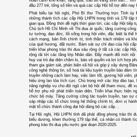
hoàn cảnh khó khăn, tặng quà, trao bò vàng sinh sản… với t
đầu 277 trẻ, tổng số tiền và quà các cấp Hội hỗ trợ đến nay
Phát biểu tại hội nghị, Phó Bí thư Thường trực Tỉnh ủy 
những thành tích các cấp Hội LHPN trong tỉnh và 179 tập 
gian qua. Đồng thời đề nghị thời gian tới, các cấp Hội tiếp 
Chủ tịch Hồ Chí Minh về Thi đua ái quốc; tăng cường công t
tư tưởng, đạo đức, lối sống trong hội viên, đặc biệt là thế 
cách mạng, bản lĩnh chính trị, tinh thần trách nhiệm và kh
của quê hương, đất nước. Bám sát sự chỉ đạo của hội cấp 
triển khai phong trào thi đua sâu rộng ở tất cả các cấp Hội
rộng rãi tới các tầng lớp Nhân dân. Đẩy mạnh đổi mới nội
huy vai trò đại diện chăm lo, bảo vệ quyền và lợi ích hợp p
tham gia giám sát, phản biện xã hội và góp ý xây dựng Đả
công nghệ thông tin, số hoá tài liệu tuyên truyền bảo đảm tí
truyền những cách làm hay, việc làm tốt, gương hội viên, p
hiệu ứng lan tỏa tích cực. Chú trọng mở các lớp đào tạo,
năng nghiệp vụ cho đội ngũ cán bộ hội để tham mưu, đề xu
hỗ trợ phụ nữ phát triển toàn diện. Triển khai thực hiện 
chức bộ máy. Tăng cường công tác tuyên truyền, tạo sự 
sáp nhập các tổ chức trong hệ thống chính trị, đơn vị hành
mặt tổ chức thành công đại hội đảng bộ các cấp…
Tại Hội nghị, Hội LHPN tỉnh đã phát động phong trào thi 
biểu dương, khen thưởng 179 tập thể, cá nhân có thành tích
phong trào thi đua yêu nước giai đoạn 2020-2025.