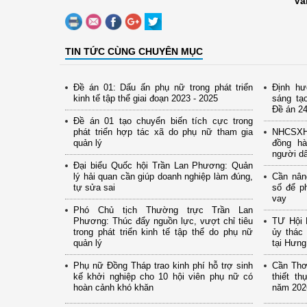
Vă
TIN TỨC CÙNG CHUYÊN MỤC
Đề án 01: Dấu ấn phụ nữ trong phát triển
Định hư
kinh tế tập thể giai đoạn 2023 - 2025
sáng tạ
Đề án 24
Đề án 01 tạo chuyển biến tích cực trong
phát triển hợp tác xã do phụ nữ tham gia
NHCSXH 
quản lý
đồng hà
người d
Đại biểu Quốc hội Trần Lan Phương: Quản
lý hải quan cần giúp doanh nghiệp làm đúng,
Cần nân
tự sửa sai
số để p
vay
Phó Chủ tịch Thường trực Trần Lan
Phương: Thúc đẩy nguồn lực, vượt chỉ tiêu
TƯ Hội 
trong phát triển kinh tế tập thể do phụ nữ
ủy thác 
quản lý
tại Hưn
Phụ nữ Đồng Tháp trao kinh phí hỗ trợ sinh
Cần Thơ:
kế khởi nghiệp cho 10 hội viên phụ nữ có
thiết t
hoàn cảnh khó khăn
năm 202