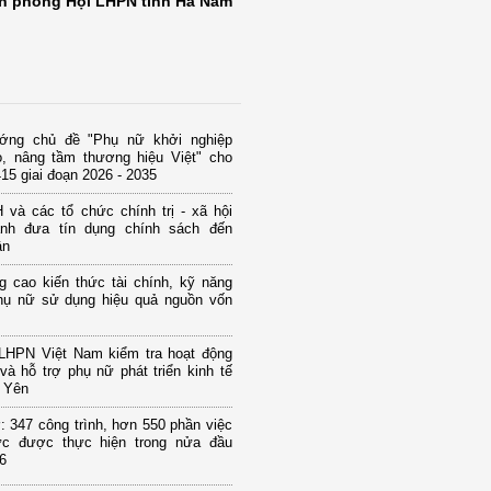
n phòng Hội LHPN tỉnh Hà Nam
ớng chủ đề "Phụ nữ khởi nghiệp
o, nâng tầm thương hiệu Việt" cho
15 giai đoạn 2026 - 2035
và các tổ chức chính trị - xã hội
nh đưa tín dụng chính sách đến
ân
g cao kiến thức tài chính, kỹ năng
hụ nữ sử dụng hiệu quả nguồn vốn
LHPN Việt Nam kiểm tra hoạt động
và hỗ trợ phụ nữ phát triển kinh tế
g Yên
 347 công trình, hơn 550 phần việc
hực được thực hiện trong nửa đầu
6