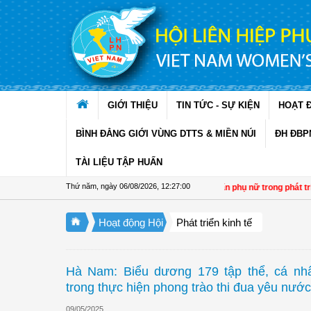
Truy cập nội dung luôn
GIỚI THIỆU
TIN TỨC - SỰ KIỆN
HOẠT 
BÌNH ĐẲNG GIỚI VÙNG DTTS & MIỀN NÚI
ĐH ĐBP
TÀI LIỆU TẬP HUẤN
Thứ năm, ngày 06/08/2026
,
12:27:00
Đề án 01: Dấu ấn phụ nữ trong phát triển k
Hoạt động Hội
Phát triển kinh tế
Hà Nam: Biểu dương 179 tập thể, cá nhâ
trong thực hiện phong trào thi đua yêu nướ
09/05/2025