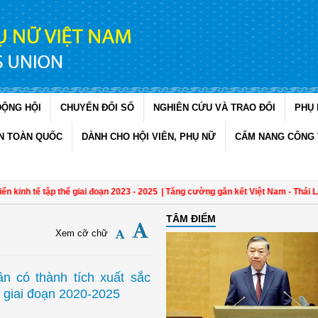
ĐỘNG HỘI
CHUYỂN ĐỔI SỐ
NGHIÊN CỨU VÀ TRAO ĐỔI
PHỤ 
N TOÀN QUỐC
DÀNH CHO HỘI VIÊN, PHỤ NỮ
CẨM NANG CÔNG 
inh tế tập thể giai đoạn 2023 - 2025
| Tăng cường gắn kết Việt Nam - Thái Lan q
TÂM ĐIỂM
Xem cỡ chữ
n có thành tích xuất sắc
c giai đoạn 2020-2025