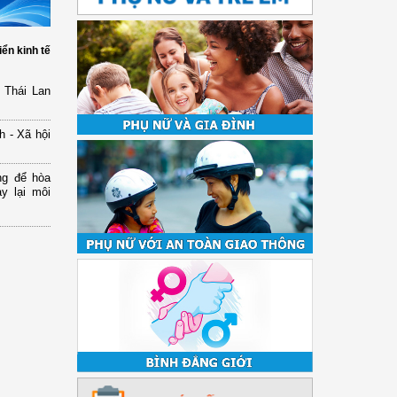
iển kinh tế
 Thái Lan
h - Xã hội
ng để hòa
y lại môi