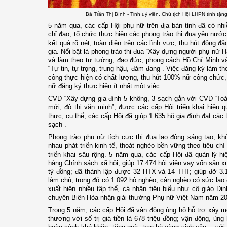
Bà Trần Thị Bình - Tỉnh uỷ viên, Chủ tịch Hội LHPN tỉnh tặ
5 năm qua, các cấp Hội phụ nữ trên địa bàn tỉnh đã có nhi
chỉ đạo, tổ chức thực hiện các phong trào thi đua yêu nư
kết quả rõ nét, toàn diện trên các lĩnh vực, thu hút đông 
gia. Nổi bật là phong trào thi đua “Xây dựng người phụ nữ 
và làm theo tư tưởng, đạo đức, phong cách Hồ Chí Minh v
“Tự tin, tự trọng, trung hậu, đảm đang”. Việc đăng ký làm 
công thực hiện có chất lượng, thu hút 100% nữ công chức,
nữ đăng ký thực hiện ít nhất một việc.
CVĐ “Xây dựng gia đình 5 không, 3 sạch gắn với CVĐ “Toà
mới, đô thị văn minh”, được các cấp Hội triển khai hiệu q
thực, cụ thể, các cấp Hội đã giúp 1.635 hộ gia đình đạt các t
sạch”.
Phong trào phụ nữ tích cực thi đua lao động sáng tạo, kh
nhau phát triển kinh tế, thoát nghèo bền vững theo tiêu ch
triển khai sâu rộng. 5 năm qua, các cấp Hội đã quản lý h
hàng Chính sách xã hội, giúp 17.474 hội viên vay vốn sản x
tỷ đồng; đã thành lập được 32 HTX và 14 THT; giúp đỡ 3.
làm chủ, trong đó có 1.092 hộ nghèo, cận nghèo có sức lao
xuất hiện nhiều tập thể, cá nhân tiêu biểu như cô giáo Đ
chuyên Biên Hòa nhận giải thưởng Phụ nữ Việt Nam năm 20
Trong 5 năm, các cấp Hội đã vận động ủng hộ hỗ trợ xây m
thương với số trị giá tiền là 678 triệu đồng; vận động, ủng