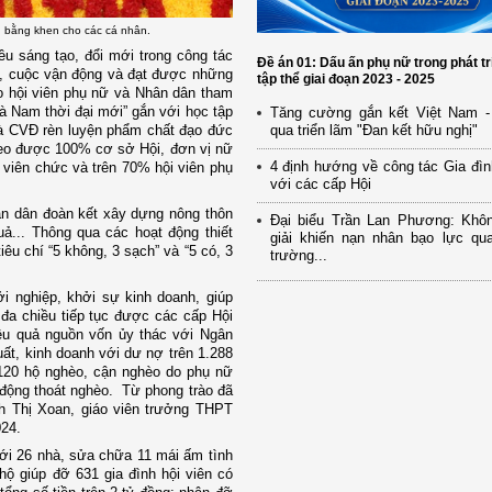
ng bằng khen cho các cá nhân.
ều sáng tạo, đổi mới trong công tác
Đề án 01: Dấu ấn phụ nữ trong phát tr
ớc, cuộc vận động và đạt được những
tập thể giai đoạn 2023 - 2025
đảo hội viên phụ nữ và Nhân dân tham
Hà Nam thời đại mới” gắn với học tập
Tăng cường gắn kết Việt Nam -
à CVĐ rèn luyện phẩm chất đạo đức
qua triển lãm "Đan kết hữu nghị"
theo được 100% cơ sở Hội, đơn vị nữ
4 định hướng về công tác Gia đìn
 viên chức và trên 70% hội viên phụ
với các cấp Hội
n dân đoàn kết xây dựng nông thôn
Đại biểu Trần Lan Phương: Khô
uả... Thông qua các hoạt động thiết
giải khiến nạn nhân bạo lực qua
iêu chí “5 không, 3 sạch” và “5 có, 3
trường...
ởi nghiệp, khởi sự kinh doanh, giúp
í đa chiều tiếp tục được các cấp Hội
iệu quả nguồn vốn ủy thác với Ngân
uất, kinh doanh với dư nợ trên 1.288
120 hộ nghèo, cận nghèo do phụ nữ
 động thoát nghèo. Từ phong trào đã
inh Thị Xoan, giáo viên trưởng THPT
24.
ới 26 nhà, sửa chữa 11 mái ấm tình
 hộ giúp đỡ 631 gia đình hội viên có