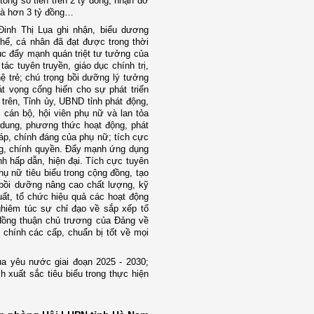
ổng số tiền trên 2 tỷ đồng; nhận đỡ
 là hơn 3 tỷ đồng…
Đinh Thị Lụa ghi nhận, biểu dương
thể, cá nhân đã đạt được trong thời
tục đẩy mạnh quán triệt tư tưởng của
ác tuyên truyền, giáo dục chính trị,
hệ trẻ; chú trọng bồi dưỡng lý tưởng
át vọng cống hiến cho sự phát triển
trên, Tỉnh ủy, UBND tỉnh phát động,
, cán bộ, hội viên phụ nữ và lan tỏa
 dung, phương thức hoạt động, phát
háp, chính đáng của phụ nữ; tích cực
ng, chính quyền. Đẩy mạnh ứng dụng
nh hấp dẫn, hiện đại. Tích cực tuyên
hụ nữ tiêu biểu trong cộng đồng, tạo
 bồi dưỡng nâng cao chất lượng, kỹ
ất, tổ chức hiệu quả các hoạt động
nghiêm túc sự chỉ đạo về sắp xếp tổ
đồng thuận chủ trương của Đảng về
 chính các cấp, chuẩn bị tốt về mọi
đua yêu nước giai đoạn 2025 - 2030;
 xuất sắc tiêu biểu trong thực hiện