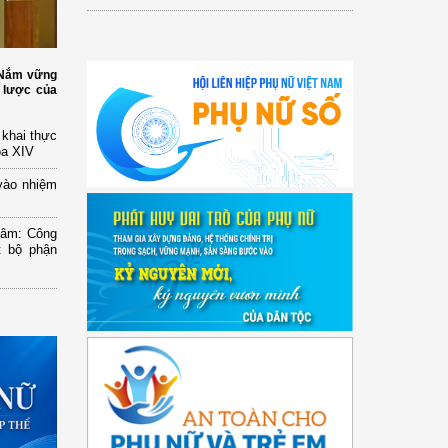
: Nắm vững
 lược của
n khai thực
óa XIV
vào nhiệm
Lâm: Công
t bộ phận